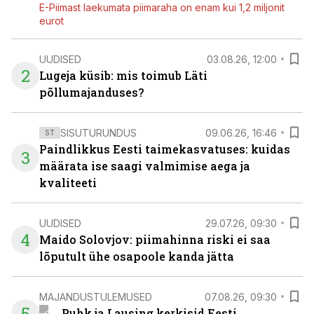
E-Piimast laekumata piimaraha on enam kui 1,2 miljonit
eurot
UUDISED
03.08.26, 12:00
2
Lugeja küsib: mis toimub Läti
põllumajanduses?
SISUTURUNDUS
09.06.26, 16:46
ST
Paindlikkus Eesti taimekasvatuses: kuidas
3
määrata ise saagi valmimise aega ja
kvaliteeti
UUDISED
29.07.26, 09:30
4
Maido Solovjov: piimahinna riski ei saa
lõputult ühe osapoole kanda jätta
MAJANDUSTULEMUSED
07.08.26, 09:30
5
Puhk ja Lausing kerkisid Eesti