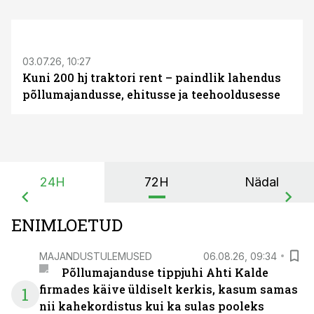
ST
03.07.26, 10:27
Kuni 200 hj traktori rent – paindlik lahendus
põllumajandusse, ehitusse ja teehooldusesse
24H
72H
Nädal
ENIMLOETUD
MAJANDUSTULEMUSED
06.08.26, 09:34
Põllumajanduse tippjuhi Ahti Kalde
firmades käive üldiselt kerkis, kasum samas
1
nii kahekordistus kui ka sulas pooleks