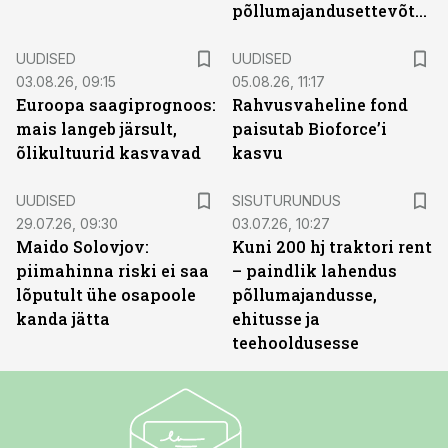
põllumajandusettevõtted
UUDISED
UUDISED
03.08.26, 09:15
05.08.26, 11:17
Euroopa saagiprognoos:
Rahvusvaheline fond
mais langeb järsult,
paisutab Bioforce’i
õlikultuurid kasvavad
kasvu
ST
UUDISED
SISUTURUNDUS
29.07.26, 09:30
03.07.26, 10:27
Maido Solovjov:
Kuni 200 hj traktori rent
piimahinna riski ei saa
– paindlik lahendus
lõputult ühe osapoole
põllumajandusse,
kanda jätta
ehitusse ja
teehooldusesse