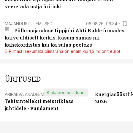
veeretada ostja äririski
MAJANDUSTULEMUSED
06.08.26, 09:34
Põllumajanduse tippjuhi Ahti Kalde firmades
käive üldiselt kerkis, kasum samas nii
kahekordistus kui ka sulas pooleks
E-Piimast laekumata piimaraha on enam kui 1,2 miljonit eurot
ÜRITUSED
8 akadeemilist tundi
Energiasäästli
ÄRIPÄEVA AKADEEMIA
Tehisintellekti meistriklass
2026
juhtidele - vundament