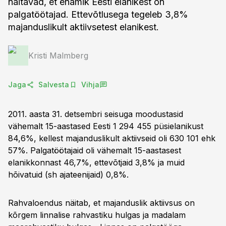
näitavad, et enamik Eesti elanikest on
palgatöötajad. Ettevõtlusega tegeleb 3,8%
majanduslikult aktiivsetest elanikest.
Kristi Malmberg
Jaga
Salvesta
Vihja
2011. aasta 31. detsembri seisuga moodustasid
vähemalt 15-aastased Eesti 1 294 455 püsielanikust
84,6%, kellest majanduslikult aktiivseid oli 630 101 ehk
57%. Palgatöötajaid oli vähemalt 15-aastasest
elanikkonnast 46,7%, ettevõtjaid 3,8% ja muid
hõivatuid (sh ajateenijaid) 0,8%.
Rahvaloendus näitab, et majanduslik aktiivsus on
kõrgem linnalise rahvastiku hulgas ja madalam