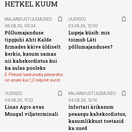
HETKEL KUUM
MAJANDUSTULEMUSED
UUDISED
06.08.26, 09:34
03.08.26, 12:00
Põllumajanduse
Lugeja küsib: mis
tippjuhi Ahti Kalde
toimub Läti
firmades käive üldiselt
põllumajanduses?
kerkis, kasum samas
nii kahekordistus kui
ka sulas pooleks
E-Piimast laekumata piimaraha
on enam kui 1,2 miljonit eurot
UUDISED
MAJANDUSTULEMUSED
04.08.26, 11:23
04.08.26, 12:14
Linas Agro avas
Infortari ärikasum
Muugal viljaterminali
peaaegu kahekordistus,
kasumlikkust toetasid
ka uued