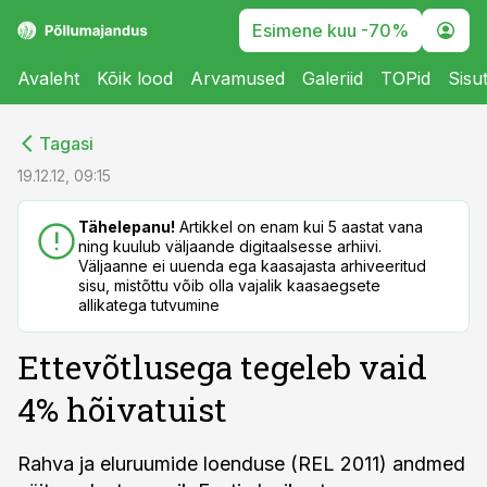
Esimene kuu -70%
Avaleht
Kõik lood
Arvamused
Galeriid
TOPid
Sisu
cebook
cebook
Tagasi
Twitter)
Twitter)
19.12.12, 09:15
kedIn
kedIn
Tähelepanu!
Artikkel on enam kui 5 aastat vana
ning kuulub väljaande digitaalsesse arhiivi.
ail
ail
Väljaanne ei uuenda ega kaasajasta arhiveeritud
sisu, mistõttu võib olla vajalik kaasaegsete
k
k
allikatega tutvumine
Ettevõtlusega tegeleb vaid
4% hõivatuist
Rahva ja eluruumide loenduse (REL 2011) andmed