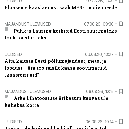
UUDISED
07.08.26, 10:31
Eluaseme kaaslaenust saab MES-i püsiv meede
MAJANDUSTULEMUSED
07.08.26, 09:30
Puhk ja Lausing kerkisid Eesti suurimateks
toidutöösturiteks
UUDISED
06.08.26, 13:27
Aita kaitsta Eesti põllumajandust, metsi ja
loodust – ära too reisilt kaasa soovimatuid
„kaasreisijaid“
MAJANDUSTULEMUSED
06.08.26, 12:15
Arke Lihatööstuse ärikasum kasvas üle
kaheksa korra
UUDISED
06.08.26, 10:14
Jaekettide lepingud luubi all: tootjale ei tohi