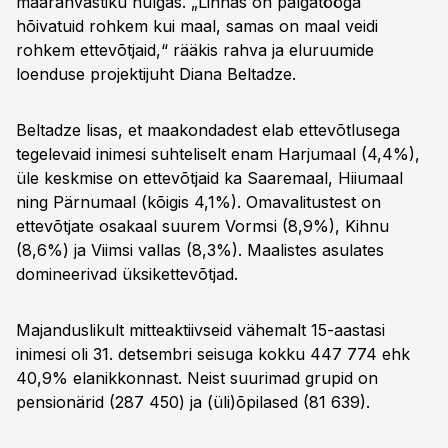
maarahvastiku hulgas. „Linnas on palgatööga
hõivatuid rohkem kui maal, samas on maal veidi
rohkem ettevõtjaid,“ rääkis rahva ja eluruumide
loenduse projektijuht Diana Beltadze.
Beltadze lisas, et maakondadest elab ettevõtlusega
tegelevaid inimesi suhteliselt enam Harjumaal (4,4%),
üle keskmise on ettevõtjaid ka Saaremaal, Hiiumaal
ning Pärnumaal (kõigis 4,1%). Omavalitustest on
ettevõtjate osakaal suurem Vormsi (8,9%), Kihnu
(8,6%) ja Viimsi vallas (8,3%). Maalistes asulates
domineerivad üksikettevõtjad.
Majanduslikult mitteaktiivseid vähemalt 15-aastasi
inimesi oli 31. detsembri seisuga kokku 447 774 ehk
40,9% elanikkonnast. Neist suurimad grupid on
pensionärid (287 450) ja (üli)õpilased (81 639).