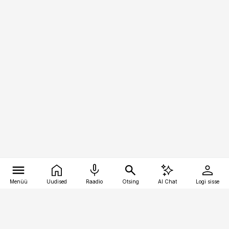
Menüü
Uudised
Raadio
Otsing
AI Chat
Logi sisse
Vana-Lõuna 39/1, 19094 Tallinn