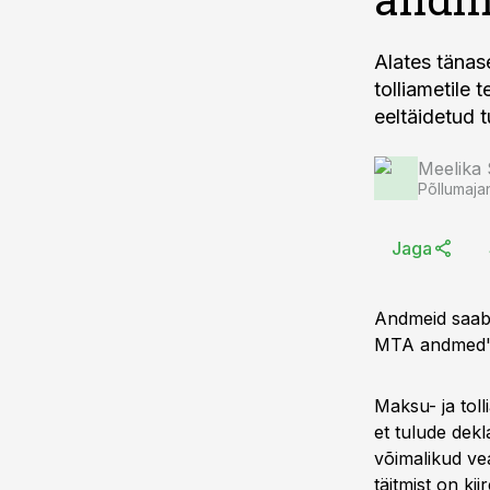
Alates tänas
tolliametile
eeltäidetud t
Meelika
Põllumaja
Jaga
Andmeid saab 
MTA andmed"
Maksu- ja tol
et tulude dekl
võimalikud ve
täitmist on ki