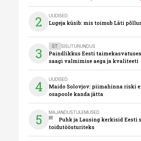
UUDISED
2
Lugeja küsib: mis toimub Läti põll
ST
SISUTURUNDUS
3
Paindlikkus Eesti taimekasvatuses
saagi valmimise aega ja kvaliteeti
UUDISED
4
Maido Solovjov: piimahinna riski ei
osapoole kanda jätta
MAJANDUSTULEMUSED
5
Puhk ja Lausing kerkisid Eesti
toidutöösturiteks