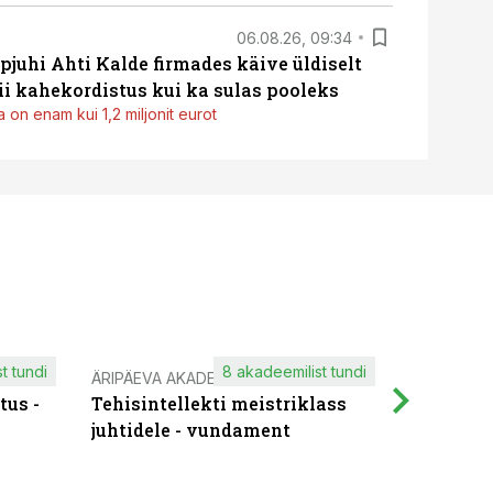
06.08.26, 09:34
pjuhi Ahti Kalde firmades käive üldiselt
i kahekordistus kui ka sulas pooleks
 on enam kui 1,2 miljonit eurot
t tundi
8 akadeemilist tundi
ÄRIPÄEVA AKADEEMIA
IT KOOLIT
tus -
Tehisintellekti meistriklass
Muutuste
juhtidele - vundament
praktilis