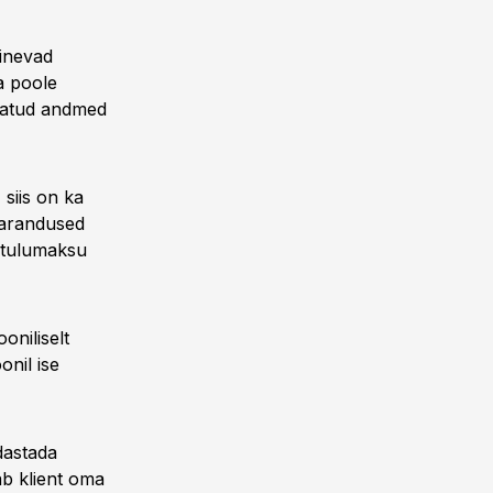
inevad
a poole
itatud andmed
 siis on ka
parandused
d tulumaksu
oniliselt
onil ise
dastada
aab klient oma