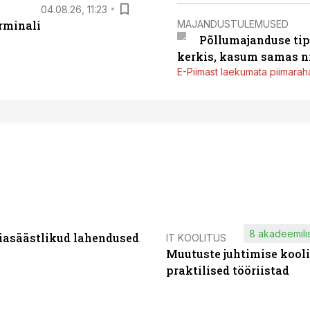
04.08.26, 11:23
MAJANDUSTULEMUSED
rminali
Põllumajanduse tip
kerkis, kasum samas ni
E-Piimast laekumata piimaraha
8 akadeemilis
iasäästlikud lahendused
IT KOOLITUS
Muutuste juhtimise kooli
praktilised tööriistad