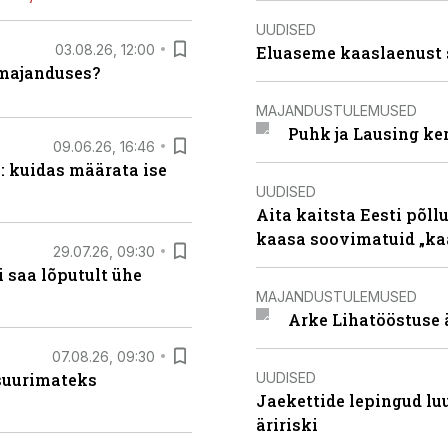
UUDISED
03.08.26, 12:00
Eluaseme kaaslaenust 
umajanduses?
MAJANDUSTULEMUSED
Puhk ja Lausing ke
09.06.26, 16:46
: kuidas määrata ise
UUDISED
Aita kaitsta Eesti põllu
kaasa soovimatuid „kaa
29.07.26, 09:30
 saa lõputult ühe
MAJANDUSTULEMUSED
Arke Lihatööstuse 
07.08.26, 09:30
UUDISED
 suurimateks
Jaekettide lepingud luub
äririski