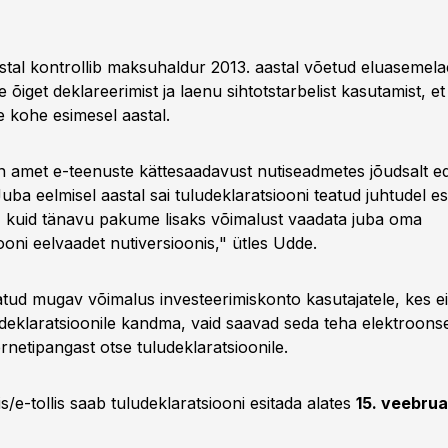
stal kontrollib maksuhaldur 2013. aastal võetud eluasemel
e õiget deklareerimist ja laenu sihtotstarbelist kasutamist, e
e kohe esimesel aastal.
 amet e-teenuste kättesaadavust nutiseadmetes jõudsalt ed
ba eelmisel aastal sai tuludeklaratsiooni teatud juhtudel es
a, kuid tänavu pakume lisaks võimalust vaadata juba oma
ooni eelvaadet nutiversioonis," ütles Udde.
tud mugav võimalus investeerimiskonto kasutajatele, kes e
ludeklaratsioonile kandma, vaid saavad seda teha elektroonse
rnetipangast otse tuludeklaratsioonile.
/e-tollis saab tuludeklaratsiooni esitada alates
15. veebrua