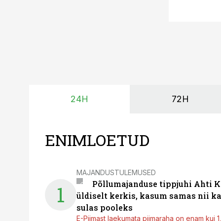
24H
72H
ENIMLOETUD
MAJANDUSTULEMUSED
Põllumajanduse tippjuhi Ahti K
1
üldiselt kerkis, kasum samas nii k
sulas pooleks
E-Piimast laekumata piimaraha on enam kui 1,2