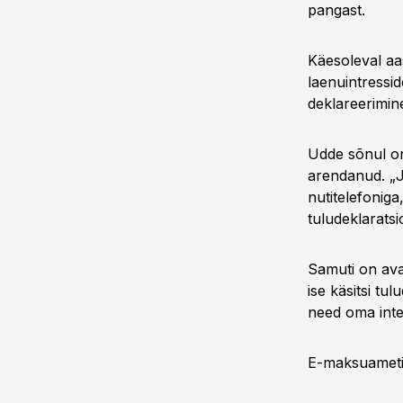
pangast.
Käesoleval aa
laenuintressid
deklareerimin
Udde sõnul on
arendanud. „Ju
nutitelefonig
tuludeklaratsi
Samuti on ava
ise käsitsi tu
need oma inte
E-maksuametis