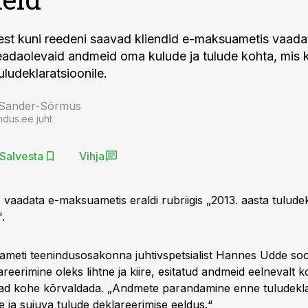
est kuni reedeni saavad kliendid e-maksuametis vaada
 teadaolevaid andmeid oma kulude ja tulude kohta, mis
uludeklaratsioonile.
 Sander-Sõrmus
ndus.ee juht
Salvesta
Vihja
vaadata e-maksuametis eraldi rubriigis „2013. aasta tuludek
.
liameti teenindusosakonna juhtivspetsialist Hannes Udde soo
areerimine oleks lihtne ja kiire, esitatud andmeid eelnevalt k
ad kohe kõrvaldada. „Andmete parandamine enne tuludekla
ire ja sujuva tulude deklareerimise eeldus.“