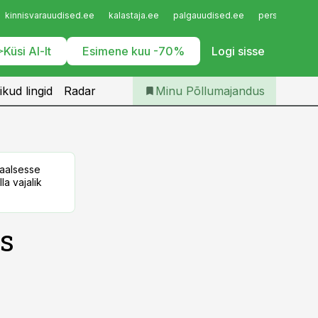
Iseteenindus
kinnisvarauudised.ee
kalastaja.ee
palgauudised.ee
personaliuudi
Telli Põllumajandus
Küsi AI-lt
Esimene kuu -70%
Logi sisse
ikud lingid
Radar
Minu Põllumajandus
taalsesse
la vajalik
s