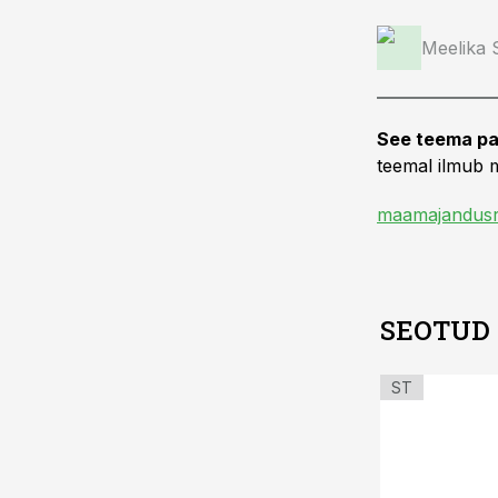
Meelika
See teema pa
teemal ilmub m
maamajandusr
SEOTUD
ST