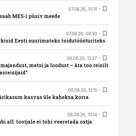
07.08.26, 10:31
saab MES-i püsiv meede
07.08.26, 09:30
rkisid Eesti suurimateks toidutöösturiteks
06.08.26, 13:27
majandust, metsi ja loodust – ära too reisilt
sreisijaid“
06.08.26, 12:15
ärikasum kasvas üle kaheksa korra
06.08.26, 10:14
i all: tootjale ei tohi veeretada ostja