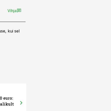
Vihja
se, kui sel
0 euro:
alikult