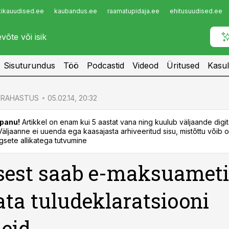
tikauudised.ee
kaubandus.ee
raamatupidaja.ee
ehitusuudised.ee
Infopank
Radar
Sisuturundus
Töö
Podcastid
Videod
Üritused
Kasul
RAHASTUS
05.02.14, 20:32
panu!
Artikkel on enam kui 5 aastat vana ning kuulub väljaande digi
. Väljaanne ei uuenda ega kaasajasta arhiveeritud sisu, mistõttu võib ol
sete allikatega tutvumine
sest saab e-maksuameti
ta tuludeklaratsiooni
eid