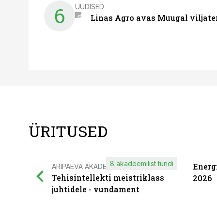
UUDISED
6
Linas Agro avas Muugal viljate
ÜRITUSED
8 akadeemilist tundi
Energ
ÄRIPÄEVA AKADEEMIA
Tehisintellekti meistriklass
2026
juhtidele - vundament