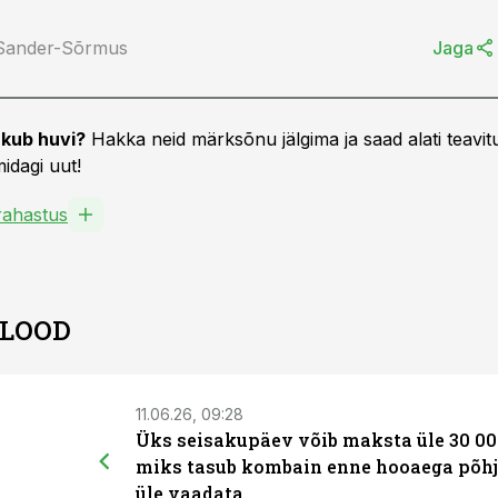
 Sander-Sõrmus
Jaga
kub huvi?
Hakka neid märksõnu jälgima ja saad alati teavitu
idagi uut!
ahastus
 LOOD
11.06.26, 09:28
Üks seisakupäev võib maksta üle 30 00
miks tasub kombain enne hooaega põhj
üle vaadata