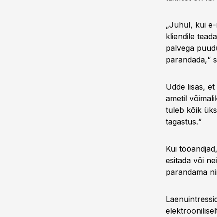
„Juhul, kui e
kliendile tea
palvega puudu
parandada,“ s
Udde lisas, et
ametil võimal
tuleb kõik ük
tagastus.“
Kui tööandjad,
esitada või ne
parandama ni
Laenuintressi
elektroonilise