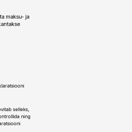
ta maksu- ja
 kantakse
laratsiooni
vitab selleks,
ontrollida ning
ratsiooni