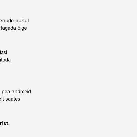
aenude puhul
t tagada õige
asi
itada
i pea andmeid
lt saates
rist.