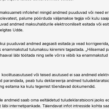
-maksuameti infolehel mingid andmed puuduvad või need er
daolevatest, palume pöörduda väljamakse tegija või kulu saaj
vad andmed maksuhaldurile elektrooniliselt esitada või es
elgitas Udde.
 kui puuduvad andmed aegsasti esitada ja vead korrigeerida,
ik enammakstud tulumaksu kiiremini tagastada. „Hilisemad 
shaaval läbi töötada ning selle võrra viibib ka enammakstu
 koolitusasutused või teised asutused ei saa andmeid elektro
id parandada, peab tulu deklareerija andmed tuludeklaratsio
ng esitama ka kulu tegemist tõendavad dokumendid.
de andmeid saab oma eeltäidetud tuludeklaratsiooni jaoks e
lt läbi internetipankade. Täiendavat infot intresside kohta s