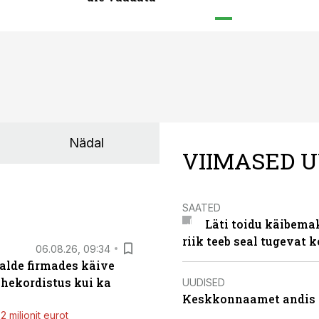
Nädal
VIIMASED U
SAATED
Läti toidu käibema
riik teeb seal tugevat k
06.08.26, 09:34
alde firmades käive
ahekordistus kui ka
UUDISED
Keskkonnaamet andis J
 miljonit eurot