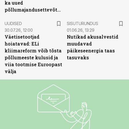
ka uued
põllumajandusettevõtted
ST
UUDISED
SISUTURUNDUS
30.07.26, 12:00
01.06.26, 13:29
Väetisetootjad
Nutikad akusalvestid
hoiatavad: ELi
muudavad
kliimareform võib tõsta
päikeseenergia taas
põllumeeste kulusid ja
tasuvaks
viia tootmise Euroopast
välja