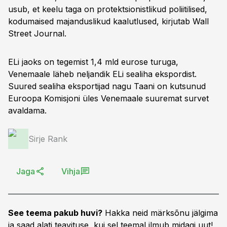
usub, et keelu taga on protektsionistlikud poliitilised,
kodumaised majanduslikud kaalutlused, kirjutab Wall
Street Journal.
ELi jaoks on tegemist 1,4 mld eurose turuga,
Venemaale läheb neljandik ELi sealiha ekspordist.
Suured sealiha eksportijad nagu Taani on kutsunud
Euroopa Komisjoni üles Venemaale suuremat survet
avaldama.
Sirje Rank
Jaga
Vihja
See teema pakub huvi?
Hakka neid märksõnu jälgima
ja saad alati teavituse, kui sel teemal ilmub midagi uut!