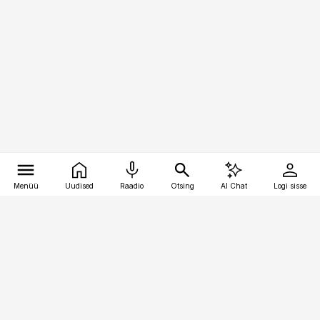
Menüü
Uudised
Raadio
Otsing
AI Chat
Logi sisse
Vana-Lõuna 39/1, 19094 Tallinn
(+372) 667 0111
pollumajandus@pollumajandus.ee