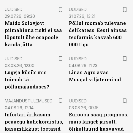
UUDISED
UUDISED
29.07.26, 09:30
31.07.26, 13:21
Maido Solovjov:
Põllul roomab tulevane
piimahinna riski ei saa
delikatess: Eesti ainsas
lõputult ühe osapoole
teofarmis kasvab 600
kanda jätta
000 tigu
UUDISED
UUDISED
03.08.26, 12:00
04.08.26, 11:23
Lugeja küsib: mis
Linas Agro avas
toimub Läti
Muugal viljaterminali
põllumajanduses?
MAJANDUSTULEMUSED
UUDISED
04.08.26, 12:14
03.08.26, 09:15
Infortari ärikasum
Euroopa saagiprognoos:
peaaegu kahekordistus,
mais langeb järsult,
kasumlikkust toetasid
õlikultuurid kasvavad