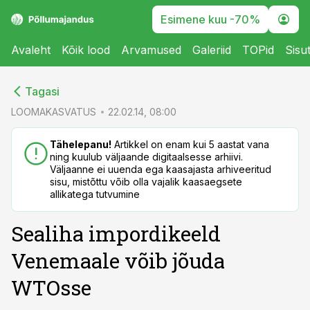
Esimene kuu -70%
Avaleht
Kõik lood
Arvamused
Galeriid
TOPid
Sisu
cebook
cebook
Tagasi
Twitter)
Twitter)
LOOMAKASVATUS
22.02.14, 08:00
kedIn
kedIn
Tähelepanu!
Artikkel on enam kui 5 aastat vana
ning kuulub väljaande digitaalsesse arhiivi.
ail
ail
Väljaanne ei uuenda ega kaasajasta arhiveeritud
sisu, mistõttu võib olla vajalik kaasaegsete
k
k
allikatega tutvumine
Sealiha impordikeeld
Venemaale võib jõuda
WTOsse