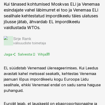
Kui tänased kohtumised Moskvas ELi ja Venemaa
esindajate vahel läbimurret ei too ja Venemaa ELi
sealihale kehtestatud impordikeelu täies ulatuses
jõusse jätab, ähvardab EL impordikeelu
vaidlustada WTOs.
Sirje Rank
välisuudiste toimetaja
Jaga
Salvesta
Vihja
EL süüdistab Venemaad ülereageerimises. Kui Leedus
avastati kahel metsseal seakatk, kehtestas Venemaa
jaanuari lõpus impordikeelu kogu Euroopa Liidu
sealihale, ehkki Venemaal endal on sadu sama haiguse
puhanguid.
Euroliit leiab, et lauskeeld on ebaproportsionaalne ja