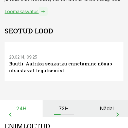
Loomakasvatus
SEOTUD LOOD
20.02.14, 09:25
Rüütli: Aafrika seakatku ennetamine nõuab
otsustavat tegutsemist
24H
72H
Nädal
ENIMLOETUD