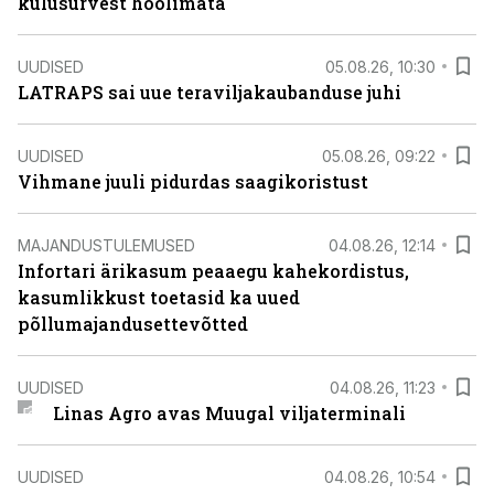
kulusurvest hoolimata
UUDISED
05.08.26, 10:30
LATRAPS sai uue teraviljakaubanduse juhi
UUDISED
05.08.26, 09:22
Vihmane juuli pidurdas saagikoristust
MAJANDUSTULEMUSED
04.08.26, 12:14
Infortari ärikasum peaaegu kahekordistus,
kasumlikkust toetasid ka uued
põllumajandusettevõtted
UUDISED
04.08.26, 11:23
Linas Agro avas Muugal viljaterminali
UUDISED
04.08.26, 10:54