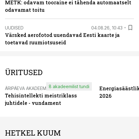
METK: odavam tooraine ei tähenda automaatselt
odavamat toitu
UUDISED
04.08.26, 10:43
Värsked aerofotod uuendavad Eesti kaarte ja
toetavad ruumiotsuseid
ÜRITUSED
8 akadeemilist tundi
Energiasäästli
ÄRIPÄEVA AKADEEMIA
Tehisintellekti meistriklass
2026
juhtidele - vundament
HETKEL KUUM