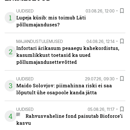
UUDISED
03.08.26, 12:00
1
Lugeja küsib: mis toimub Läti
põllumajanduses?
MAJANDUSTULEMUSED
04.08.26, 12:14
Infortari ärikasum peaaegu kahekordistus,
2
kasumlikkust toetasid ka uued
põllumajandusettevõtted
UUDISED
29.07.26, 09:30
3
Maido Solovjov: piimahinna riski ei saa
lõputult ühe osapoole kanda jätta
UUDISED
05.08.26, 11:17
4
Rahvusvaheline fond paisutab Bioforce’i
kasvu