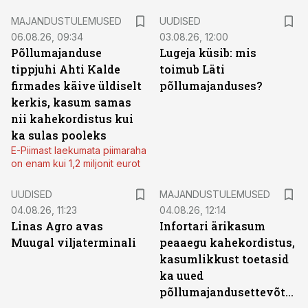
MAJANDUSTULEMUSED
UUDISED
06.08.26, 09:34
03.08.26, 12:00
Põllumajanduse
Lugeja küsib: mis
tippjuhi Ahti Kalde
toimub Läti
firmades käive üldiselt
põllumajanduses?
kerkis, kasum samas
nii kahekordistus kui
ka sulas pooleks
E-Piimast laekumata piimaraha
on enam kui 1,2 miljonit eurot
UUDISED
MAJANDUSTULEMUSED
04.08.26, 11:23
04.08.26, 12:14
Linas Agro avas
Infortari ärikasum
Muugal viljaterminali
peaaegu kahekordistus,
kasumlikkust toetasid
ka uued
põllumajandusettevõtted