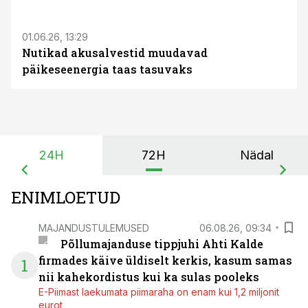
ST
01.06.26, 13:29
Nutikad akusalvestid muudavad
päikeseenergia taas tasuvaks
24H
72H
Nädal
ENIMLOETUD
MAJANDUSTULEMUSED
06.08.26, 09:34
Põllumajanduse tippjuhi Ahti Kalde
firmades käive üldiselt kerkis, kasum samas
1
nii kahekordistus kui ka sulas pooleks
E-Piimast laekumata piimaraha on enam kui 1,2 miljonit
eurot