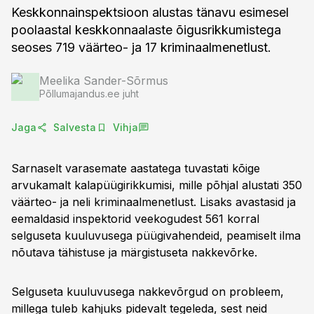
Keskkonnainspektsioon alustas tänavu esimesel
poolaastal keskkonnaalaste õigusrikkumistega
seoses 719 väärteo- ja 17 kriminaalmenetlust.
Meelika Sander-Sõrmus
Põllumajandus.ee juht
Jaga
Salvesta
Vihja
Sarnaselt varasemate aastatega tuvastati kõige
arvukamalt kalapüügirikkumisi, mille põhjal alustati 350
väärteo- ja neli kriminaalmenetlust. Lisaks avastasid ja
eemaldasid inspektorid veekogudest 561 korral
selguseta kuuluvusega püügivahendeid, peamiselt ilma
nõutava tähistuse ja märgistuseta nakkevõrke.
Selguseta kuuluvusega nakkevõrgud on probleem,
millega tuleb kahjuks pidevalt tegeleda, sest neid