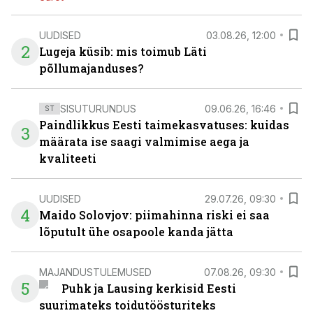
UUDISED
03.08.26, 12:00
2
Lugeja küsib: mis toimub Läti
põllumajanduses?
SISUTURUNDUS
09.06.26, 16:46
ST
Paindlikkus Eesti taimekasvatuses: kuidas
3
määrata ise saagi valmimise aega ja
kvaliteeti
UUDISED
29.07.26, 09:30
4
Maido Solovjov: piimahinna riski ei saa
lõputult ühe osapoole kanda jätta
MAJANDUSTULEMUSED
07.08.26, 09:30
5
Puhk ja Lausing kerkisid Eesti
suurimateks toidutöösturiteks