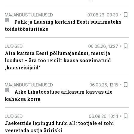
MAJANDUSTULEMUSED
07.08.26, 09:30
Puhk ja Lausing kerkisid Eesti suurimateks
toidutöösturiteks
UUDISED
06.08.26, 13:27
Aita kaitsta Eesti põllumajandust, metsi ja
loodust – ära too reisilt kaasa soovimatuid
„kaasreisijaid“
MAJANDUSTULEMUSED
06.08.26, 12:15
Arke Lihatööstuse ärikasum kasvas üle
kaheksa korra
UUDISED
06.08.26, 10:14
Jaekettide lepingud luubi all: tootjale ei tohi
veeretada ostja äririski