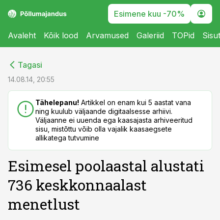
Esimene kuu -70%
Avaleht
Kõik lood
Arvamused
Galeriid
TOPid
Sisu
cebook
cebook
Tagasi
Twitter)
Twitter)
14.08.14, 20:55
kedIn
kedIn
Tähelepanu!
Artikkel on enam kui 5 aastat vana
ning kuulub väljaande digitaalsesse arhiivi.
ail
ail
Väljaanne ei uuenda ega kaasajasta arhiveeritud
sisu, mistõttu võib olla vajalik kaasaegsete
k
k
allikatega tutvumine
Esimesel poolaastal alustati
736 keskkonnaalast
menetlust