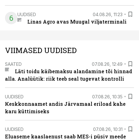
UUDISED
04.08.26, 11:23
6
Linas Agro avas Muugal viljaterminali
VIIMASED UUDISED
SAATED
07.08.26, 12:49
Läti toidu käibemaksu alandamine tõi hinnad
alla. Analüütik: riik teeb seal tugevat kontrolli
UUDISED
07.08.26, 10:35
Keskkonnaamet andis Järvamaal eriload kahe
karu küttimiseks
UUDISED
07.08.26, 10:31
Eluaseme kaaslaenust saab MES-i püsiv meede