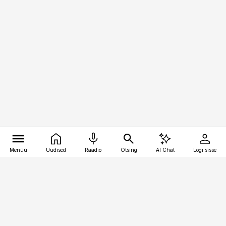
Menüü
Uudised
Raadio
Otsing
AI Chat
Logi sisse
Vana-Lõuna 39/1, 19094 Tallinn
(+372) 667 0111
pollumajandus@pollumajandus.ee