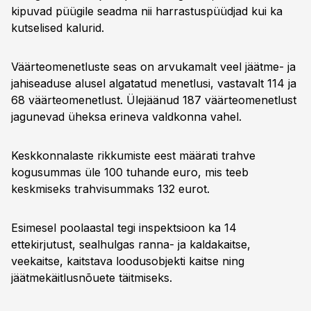
kipuvad püügile seadma nii harrastuspüüdjad kui ka
kutselised kalurid.
Väärteomenetluste seas on arvukamalt veel jäätme- ja
jahiseaduse alusel algatatud menetlusi, vastavalt 114 ja
68 väärteomenetlust. Ülejäänud 187 väärteomenetlust
jagunevad üheksa erineva valdkonna vahel.
Keskkonnalaste rikkumiste eest määrati trahve
kogusummas üle 100 tuhande euro, mis teeb
keskmiseks trahvisummaks 132 eurot.
Esimesel poolaastal tegi inspektsioon ka 14
ettekirjutust, sealhulgas ranna- ja kaldakaitse,
veekaitse, kaitstava loodusobjekti kaitse ning
jäätmekäitlusnõuete täitmiseks.