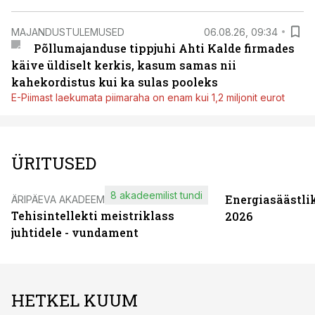
MAJANDUSTULEMUSED
06.08.26, 09:34
Põllumajanduse tippjuhi Ahti Kalde firmades
käive üldiselt kerkis, kasum samas nii
kahekordistus kui ka sulas pooleks
E-Piimast laekumata piimaraha on enam kui 1,2 miljonit eurot
ÜRITUSED
8 akadeemilist tundi
Energiasäästli
ÄRIPÄEVA AKADEEMIA
Tehisintellekti meistriklass
2026
juhtidele - vundament
HETKEL KUUM