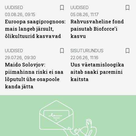
UUDISED
UUDISED
03.08.26, 09:15
05.08.26, 11:17
Euroopa saagiprognoos:
Rahvusvaheline fond
mais langeb järsult,
paisutab Bioforce’i
õlikultuurid kasvavad
kasvu
ST
UUDISED
SISUTURUNDUS
29.07.26, 09:30
22.06.26, 11:16
Maido Solovjov:
Uus väetamisloogika
piimahinna riski ei saa
aitab saaki paremini
lõputult ühe osapoole
kaitsta
kanda jätta