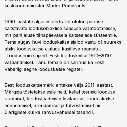
keskkonnaminister Marko Pomerants.
1990. aastate alguses andis Tiit olulise panuse
kaitstavate loodusobjektide seaduse väljatöötamisse,
mis pani aluse tänapäevasele kaitsealade süsteemile.
Tema sügav huvi looduskaitse ajaloo vastu oli suureks
abiks looduskaitse ajalugu käsitleva raamatu
„Loodushoiu sajand. Eesti looduskaitse 1910–2010“
väljaandmisel. Tänu temale on säilinud ka Eesti
Vabariigi aegne looduskaitse register.
Eesti looduskaitsemärki antakse välja 2011. aastast.
Märgiga tõstetakse esile neid, kellel teeneid looduse
uurimisel, loodusteadmiste levitamisel, looduskaitse
edendamisel, arendamisel ja tutvustamisel nii
üleriigilisel kui ka rahvusvahelisel tasandil.