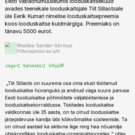
Eesti Vabaõhumuuseumis looduskaitsekuud
avades teenekale looduskaitsjale Tiit Sillaotsale
üle Eerik Kumari nimelise looduskaitsepreemia
koos looduskaitse kuldmärgiga. Preemiaks on
tänavu 5000 eurot.
Meelika Sander-Sõrmus
Põllumajandus.ee juht
Jaga
Salvesta
Vihja
„Tiit Sillaots on suurema osa oma elust töötanud
looduskaitse hüvanguks ja andnud väga suure panuse
Eesti looduskaitse põhimõtete väljatöötamisse ja
looduskaitsekorraldusse. Töötades looduskaitse
valdkonnas üle 35 aasta, on ta olnud looduskaitse
järjepidevuse kandja läbi kõikvõimalike süsteemide. Ta
on olnud aastaid ka aktiivne liige ning hea nõuandja
ühiskondlikes looduskaitse-organisatsioonides,“ ütles