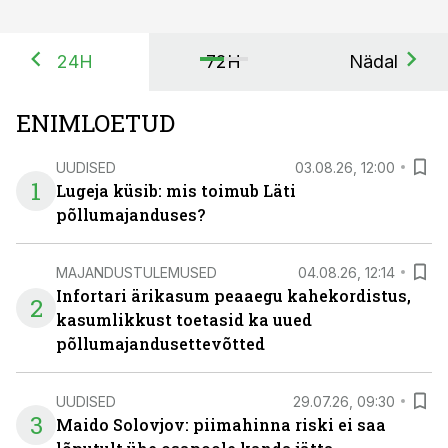
24H
72H
Nädal
ENIMLOETUD
UUDISED
03.08.26, 12:00
1
Lugeja küsib: mis toimub Läti
põllumajanduses?
MAJANDUSTULEMUSED
04.08.26, 12:14
Infortari ärikasum peaaegu kahekordistus,
2
kasumlikkust toetasid ka uued
põllumajandusettevõtted
UUDISED
29.07.26, 09:30
3
Maido Solovjov: piimahinna riski ei saa