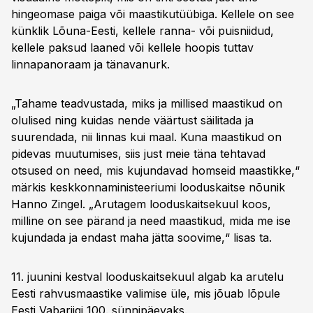
hingeomase paiga või maastikutüübiga. Kellele on see
künklik Lõuna-Eesti, kellele ranna- või puisniidud,
kellele paksud laaned või kellele hoopis tuttav
linnapanoraam ja tänavanurk.
„Tahame teadvustada, miks ja millised maastikud on
olulised ning kuidas nende väärtust säilitada ja
suurendada, nii linnas kui maal. Kuna maastikud on
pidevas muutumises, siis just meie täna tehtavad
otsused on need, mis kujundavad homseid maastikke,“
märkis keskkonnaministeeriumi looduskaitse nõunik
Hanno Zingel. „Arutagem looduskaitsekuul koos,
milline on see pärand ja need maastikud, mida me ise
kujundada ja endast maha jätta soovime,“ lisas ta.
11. juunini kestval looduskaitsekuul algab ka arutelu
Eesti rahvusmaastike valimise üle, mis jõuab lõpule
Eesti Vabariigi 100. sünnipäevaks.