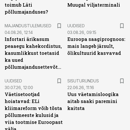
toimub Läti
Muugal viljaterminali
põllumajanduses?
MAJANDUSTULEMUSED
UUDISED
04.08.26, 12:14
03.08.26, 09:15
Infortari ärikasum
Euroopa saagiprognoos:
peaaegu kahekordistus,
mais langeb järsult,
kasumlikkust toetasid
õlikultuurid kasvavad
ka uued
põllumajandusettevõtted
ST
UUDISED
SISUTURUNDUS
30.07.26, 12:00
22.06.26, 11:16
Väetisetootjad
Uus väetamisloogika
hoiatavad: ELi
aitab saaki paremini
kliimareform võib tõsta
kaitsta
põllumeeste kulusid ja
viia tootmise Euroopast
välja