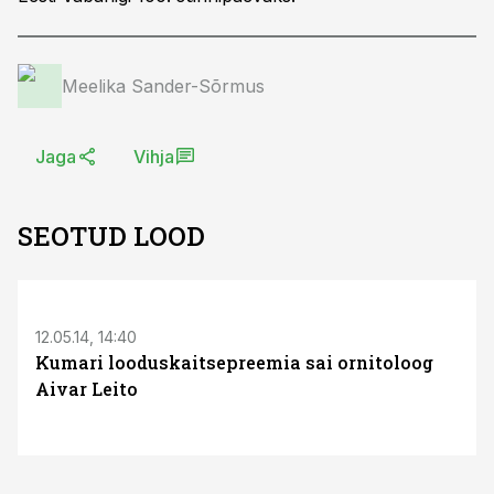
Meelika Sander-Sõrmus
Jaga
Vihja
SEOTUD LOOD
S
12.05.14, 14:40
Kumari looduskaitsepreemia sai ornitoloog
Aivar Leito