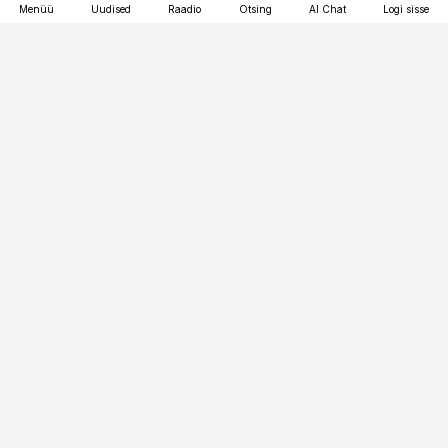
Menüü
Uudised
Raadio
Otsing
AI Chat
Logi sisse
Vana-Lõuna 39/1, 19094 Tallinn
(+372) 667 0111
pollumajandus@pollumajandus.ee
Telli
Reklaam
Firmast
Sisu kasutamisõigused
Ajakirjaniku
eetikakoodeks
Üldtingimused
Privaatsustingimused
Küpsiste poliitika
KKK
Eesti Meediaettevõtete
Eelistuste haldamine
Liit