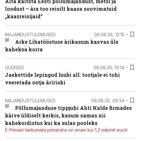
Aita kaitsta Eesti põllumajandust, metsi ja
loodust – ära too reisilt kaasa soovimatuid
„kaasreisijaid“
MAJANDUSTULEMUSED
06.08.26, 12:15
Arke Lihatööstuse ärikasum kasvas üle
kaheksa korra
UUDISED
06.08.26, 10:14
Jaekettide lepingud luubi all: tootjale ei tohi
veeretada ostja äririski
MAJANDUSTULEMUSED
06.08.26, 09:34
Põllumajanduse tippjuhi Ahti Kalde firmades
käive üldiselt kerkis, kasum samas nii
kahekordistus kui ka sulas pooleks
E-Piimast laekumata piimaraha on enam kui 1,2 miljonit eurot