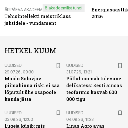
8 akadeemilist tundi
Energiasäästli
ÄRIPÄEVA AKADEEMIA
Tehisintellekti meistriklass
2026
juhtidele - vundament
HETKEL KUUM
UUDISED
UUDISED
29.07.26, 09:30
31.07.26, 13:21
Maido Solovjov:
Põllul roomab tulevane
piimahinna riski ei saa
delikatess: Eesti ainsas
lõputult ühe osapoole
teofarmis kasvab 600
kanda jätta
000 tigu
UUDISED
UUDISED
03.08.26, 12:00
04.08.26, 11:23
Lugeja küsib: mis
Linas Agro avas