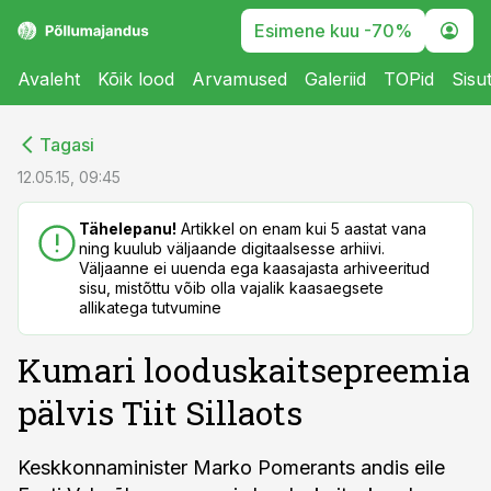
Esimene kuu -70%
Avaleht
Kõik lood
Arvamused
Galeriid
TOPid
Sisu
cebook
cebook
Tagasi
Twitter)
Twitter)
12.05.15, 09:45
kedIn
kedIn
Tähelepanu!
Artikkel on enam kui 5 aastat vana
ning kuulub väljaande digitaalsesse arhiivi.
ail
ail
Väljaanne ei uuenda ega kaasajasta arhiveeritud
sisu, mistõttu võib olla vajalik kaasaegsete
k
k
allikatega tutvumine
Kumari looduskaitsepreemia
pälvis Tiit Sillaots
Keskkonnaminister Marko Pomerants andis eile