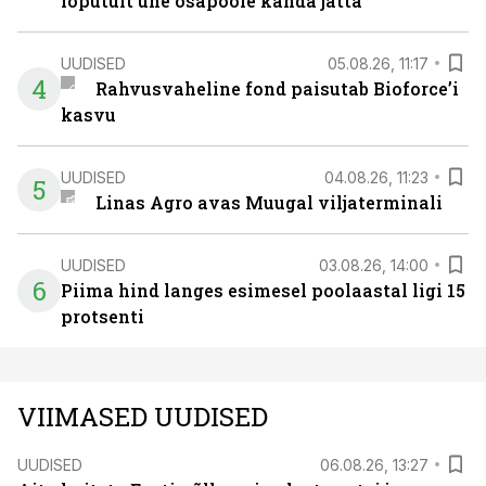
lõputult ühe osapoole kanda jätta
UUDISED
05.08.26, 11:17
4
Rahvusvaheline fond paisutab Bioforce’i
kasvu
UUDISED
04.08.26, 11:23
5
Linas Agro avas Muugal viljaterminali
UUDISED
03.08.26, 14:00
6
Piima hind langes esimesel poolaastal ligi 15
protsenti
VIIMASED UUDISED
UUDISED
06.08.26, 13:27