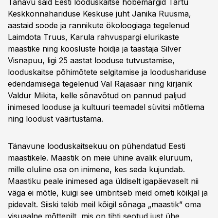
Tänavu said Eesti looduskaitse hõbemärgid Tartu
Keskkonnahariduse Keskuse juht Janika Ruusma,
aastaid soode ja rannikute ökoloogiaga tegelenud
Laimdota Truus, Karula rahvuspargi elurikaste
maastike ning koosluste hoidja ja taastaja Silver
Visnapuu, ligi 25 aastat looduse tutvustamise,
looduskaitse põhimõtete selgitamise ja loodushariduse
edendamisega tegelenud Val Rajasaar ning kirjanik
Valdur Mikita, kelle sõnavõtud on pannud paljud
inimesed looduse ja kultuuri teemadel süvitsi mõtlema
ning loodust väärtustama.
Tänavune looduskaitsekuu on pühendatud Eesti
maastikele. Maastik on meie ühine avalik eluruum,
mille oluline osa on inimene, kes seda kujundab.
Maastiku peale inimesed aga üldiselt igapäevaselt nii
väga ei mõtle, kuigi see ümbritseb meid ometi kõikjal ja
pidevalt. Siiski tekib meil kõigil sõnaga „maastik” oma
visuaalne mõttepilt, mis on tihti seotud just ühe