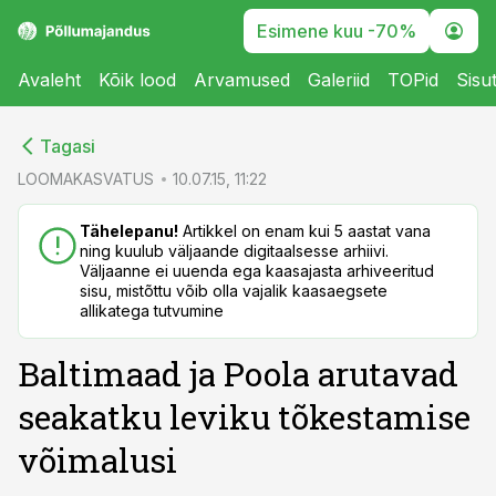
Esimene kuu -70%
Avaleht
Kõik lood
Arvamused
Galeriid
TOPid
Sisu
cebook
cebook
Tagasi
Twitter)
Twitter)
LOOMAKASVATUS
10.07.15, 11:22
kedIn
kedIn
Tähelepanu!
Artikkel on enam kui 5 aastat vana
ning kuulub väljaande digitaalsesse arhiivi.
ail
ail
Väljaanne ei uuenda ega kaasajasta arhiveeritud
sisu, mistõttu võib olla vajalik kaasaegsete
k
k
allikatega tutvumine
Baltimaad ja Poola arutavad
seakatku leviku tõkestamise
võimalusi