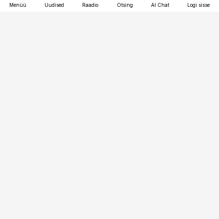
Menüü
Uudised
Raadio
Otsing
AI Chat
Logi sisse
Vana-Lõuna 39/1, 19094 Tallinn
(+372) 667 0111
pollumajandus@pollumajandus.ee
Telli
Reklaam
Firmast
Sisu kasutamisõigused
Ajakirjaniku
eetikakoodeks
Üldtingimused
Privaatsustingimused
Küpsiste poliitika
KKK
Eesti Meediaettevõtete
Eelistuste haldamine
Liit