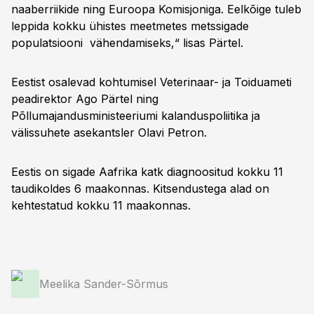
naaberriikide ning Euroopa Komisjoniga. Eelkõige tuleb
leppida kokku ühistes meetmetes metssigade
populatsiooni vähendamiseks,“ lisas Pärtel.
Eestist osalevad kohtumisel Veterinaar- ja Toiduameti
peadirektor Ago Pärtel ning
Põllumajandusministeeriumi kalanduspoliitika ja
välissuhete asekantsler Olavi Petron.
Eestis on sigade Aafrika katk diagnoositud kokku 11
taudikoldes 6 maakonnas. Kitsendustega alad on
kehtestatud kokku 11 maakonnas.
Meelika Sander-Sõrmus