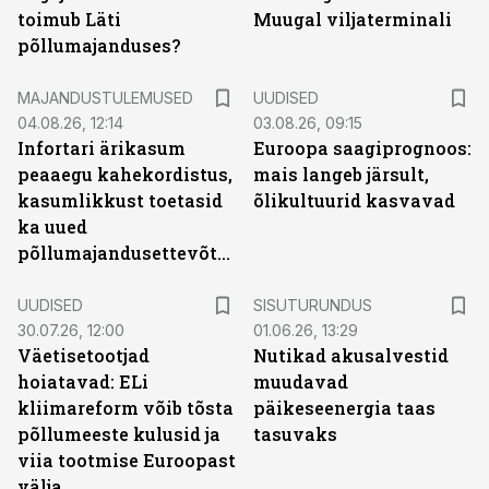
toimub Läti
Muugal viljaterminali
põllumajanduses?
MAJANDUSTULEMUSED
UUDISED
04.08.26, 12:14
03.08.26, 09:15
Infortari ärikasum
Euroopa saagiprognoos:
peaaegu kahekordistus,
mais langeb järsult,
kasumlikkust toetasid
õlikultuurid kasvavad
ka uued
põllumajandusettevõtted
ST
UUDISED
SISUTURUNDUS
30.07.26, 12:00
01.06.26, 13:29
Väetisetootjad
Nutikad akusalvestid
hoiatavad: ELi
muudavad
kliimareform võib tõsta
päikeseenergia taas
põllumeeste kulusid ja
tasuvaks
viia tootmise Euroopast
välja