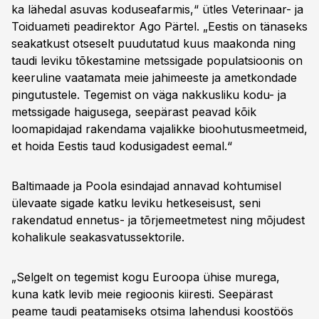
ka lähedal asuvas koduseafarmis,“ ütles Veterinaar- ja
Toiduameti peadirektor Ago Pärtel. „Eestis on tänaseks
seakatkust otseselt puudutatud kuus maakonda ning
taudi leviku tõkestamine metssigade populatsioonis on
keeruline vaatamata meie jahimeeste ja ametkondade
pingutustele. Tegemist on väga nakkusliku kodu- ja
metssigade haigusega, seepärast peavad kõik
loomapidajad rakendama vajalikke bioohutusmeetmeid,
et hoida Eestis taud kodusigadest eemal.“
Baltimaade ja Poola esindajad annavad kohtumisel
ülevaate sigade katku leviku hetkeseisust, seni
rakendatud ennetus- ja tõrjemeetmetest ning mõjudest
kohalikule seakasvatussektorile.
„Selgelt on tegemist kogu Euroopa ühise murega,
kuna katk levib meie regioonis kiiresti. Seepärast
peame taudi peatamiseks otsima lahendusi koostöös