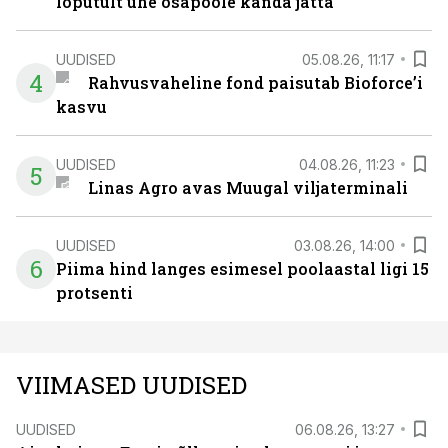
lõputult ühe osapoole kanda jätta
UUDISED
05.08.26, 11:17
4
Rahvusvaheline fond paisutab Bioforce’i
kasvu
UUDISED
04.08.26, 11:23
5
Linas Agro avas Muugal viljaterminali
UUDISED
03.08.26, 14:00
6
Piima hind langes esimesel poolaastal ligi 15
protsenti
VIIMASED UUDISED
UUDISED
06.08.26, 13:27