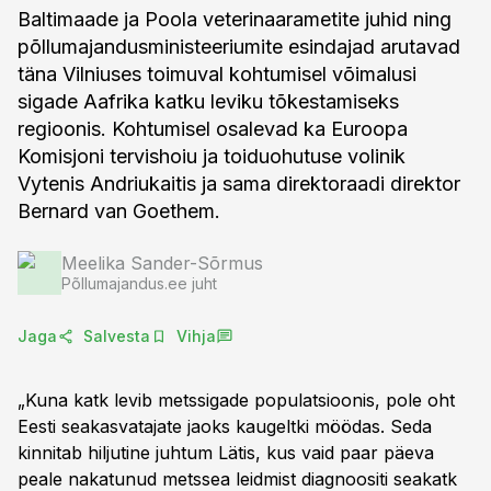
Baltimaade ja Poola veterinaarametite juhid ning
põllumajandusministeeriumite esindajad arutavad
täna Vilniuses toimuval kohtumisel võimalusi
sigade Aafrika katku leviku tõkestamiseks
regioonis. Kohtumisel osalevad ka Euroopa
Komisjoni tervishoiu ja toiduohutuse volinik
Vytenis Andriukaitis ja sama direktoraadi direktor
Bernard van Goethem.
Meelika Sander-Sõrmus
Põllumajandus.ee juht
Jaga
Salvesta
Vihja
„Kuna katk levib metssigade populatsioonis, pole oht
Eesti seakasvatajate jaoks kaugeltki möödas. Seda
kinnitab hiljutine juhtum Lätis, kus vaid paar päeva
peale nakatunud metssea leidmist diagnoositi seakatk