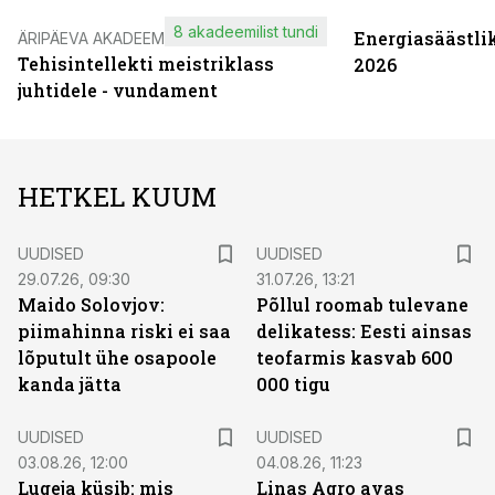
8 akadeemilist tundi
Energiasäästli
ÄRIPÄEVA AKADEEMIA
Tehisintellekti meistriklass
2026
juhtidele - vundament
HETKEL KUUM
UUDISED
UUDISED
29.07.26, 09:30
31.07.26, 13:21
Maido Solovjov:
Põllul roomab tulevane
piimahinna riski ei saa
delikatess: Eesti ainsas
lõputult ühe osapoole
teofarmis kasvab 600
kanda jätta
000 tigu
UUDISED
UUDISED
03.08.26, 12:00
04.08.26, 11:23
Lugeja küsib: mis
Linas Agro avas