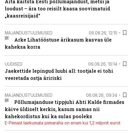
Aita kaitsta Eesti põllumajandust, metsi ja
loodust – ära too reisilt kaasa soovimatuid
„kaasreisijaid“
MAJANDUSTULEMUSED
06.08.26, 12:15
Arke Lihatööstuse ärikasum kasvas üle
kaheksa korra
UUDISED
06.08.26, 10:14
Jaekettide lepingud luubi all: tootjale ei tohi
veeretada ostja äririski
MAJANDUSTULEMUSED
06.08.26, 09:34
Põllumajanduse tippjuhi Ahti Kalde firmades
käive üldiselt kerkis, kasum samas nii
kahekordistus kui ka sulas pooleks
E-Piimast laekumata piimaraha on enam kui 1,2 miljonit eurot