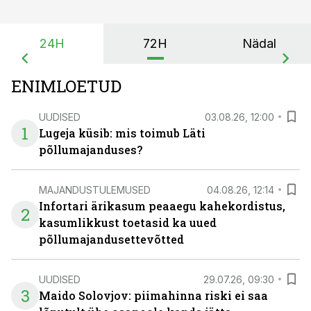
24H
72H
Nädal
ENIMLOETUD
UUDISED
03.08.26, 12:00
1
Lugeja küsib: mis toimub Läti
põllumajanduses?
MAJANDUSTULEMUSED
04.08.26, 12:14
Infortari ärikasum peaaegu kahekordistus,
2
kasumlikkust toetasid ka uued
põllumajandusettevõtted
UUDISED
29.07.26, 09:30
3
Maido Solovjov: piimahinna riski ei saa