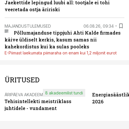
Jaekettide lepingud luubi all: tootjale ei tohi
veeretada ostja äririski
MAJANDUSTULEMUSED
06.08.26, 09:34
Põllumajanduse tippjuhi Ahti Kalde firmades
käive üldiselt kerkis, kasum samas nii
kahekordistus kui ka sulas pooleks
E-Piimast laekumata piimaraha on enam kui 1,2 miljonit eurot
ÜRITUSED
8 akadeemilist tundi
Energiasäästli
ÄRIPÄEVA AKADEEMIA
Tehisintellekti meistriklass
2026
juhtidele - vundament