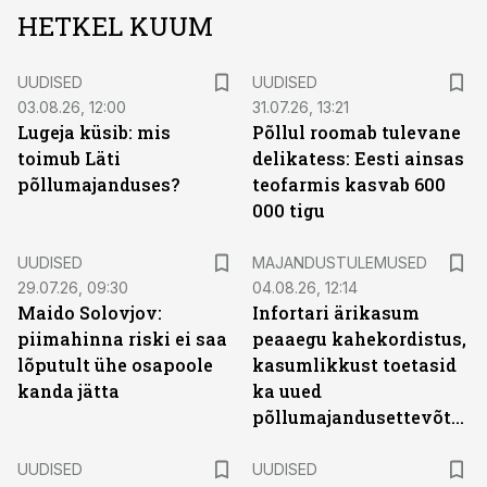
HETKEL KUUM
UUDISED
UUDISED
03.08.26, 12:00
31.07.26, 13:21
Lugeja küsib: mis
Põllul roomab tulevane
toimub Läti
delikatess: Eesti ainsas
põllumajanduses?
teofarmis kasvab 600
000 tigu
UUDISED
MAJANDUSTULEMUSED
29.07.26, 09:30
04.08.26, 12:14
Maido Solovjov:
Infortari ärikasum
piimahinna riski ei saa
peaaegu kahekordistus,
lõputult ühe osapoole
kasumlikkust toetasid
kanda jätta
ka uued
põllumajandusettevõtted
UUDISED
UUDISED