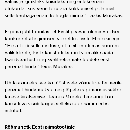
valmis järgmisteks kriisideks ning ei teki enam
olukorda, kus Vene turu ära kukkumisel pole meil
selle kaubaga enam kuhugile minna," rääkis Murakas.
E-piima juht toonitas, et Eestil peavad olema võrdsed
konkurentsi tingimused võrreldes teiste EL-i riikidega.
"Hiina loob selle eelduse, et meil on olemas suurem
valik kliente, kelle käest oleks meil võimalik saada
lisandväärtust ning kvaliteetsemate toodete eest
paremat hinda," leidis Murakas.
Ühtlasi annaks see ka tööstusele võimaluse farmerile
paremat hinda maksta ning lõpetaks piimandussektori
tänase kiratsemise. Jaanus Muraka hinnangul on
käesoleva visiidi käigus selleks suur samm edasi
astutud.
Rõõmuhetk Eesti piimatootjale