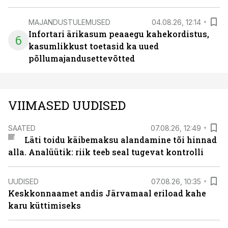
MAJANDUSTULEMUSED
04.08.26, 12:14
Infortari ärikasum peaaegu kahekordistus,
6
kasumlikkust toetasid ka uued
põllumajandusettevõtted
VIIMASED UUDISED
SAATED
07.08.26, 12:49
Läti toidu käibemaksu alandamine tõi hinnad
alla. Analüütik: riik teeb seal tugevat kontrolli
UUDISED
07.08.26, 10:35
Keskkonnaamet andis Järvamaal eriload kahe
karu küttimiseks