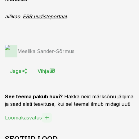
allikas:
ERR uudisteportaal
.
Meelika Sander-Sõrmus
Jaga
Vihja
See teema pakub huvi?
Hakka neid märksõnu jälgima
ja saad alati teavituse, kui sel teemal ilmub midagi uut!
Loomakasvatus
SEOTUD LOOD