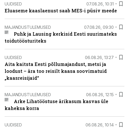
UUDISED
07.08.26, 10:31
Eluaseme kaaslaenust saab MES-i püsiv meede
MAJANDUSTULEMUSED
07.08.26, 09:30
Puhk ja Lausing kerkisid Eesti suurimateks
toidutöösturiteks
UUDISED
06.08.26, 13:27
Aita kaitsta Eesti põllumajandust, metsi ja
loodust – ära too reisilt kaasa soovimatuid
„kaasreisijaid“
MAJANDUSTULEMUSED
06.08.26, 12:15
Arke Lihatööstuse ärikasum kasvas üle
kaheksa korra
UUDISED
06.08.26, 10:14