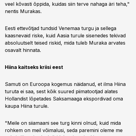
veel kõvasti õppida, kuidas siin terve nahaga äri teha,"
nentis Murakas.
Eesti ettevõtjad tundsid Venemaa turgu ja sellega
kaasnevaid riske, kuid Aasia turule sisenedes tekivad
absoluutselt teised riskid, mida tuleb Muraka arvates
osavalt hinnata.
Hiina kaitseks kriisi eest
Samuti on Euroopa kogemus näidanud, et ilma Hiina
turuta ei saa, sest kõik suured piimatootjad alates
Hollandist lõpetades Saksamaaga ekspordivad oma
kaupa Hiina turule.
"Meile on siiamaani see turg kinni olnud, kuid mida
rohkem on meil võimalusi, seda paremini oleme me