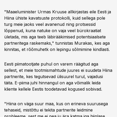
"Maaeluminister Urmas Kruuse allkirjastas eile Eesti ja
Hiina ühiste kavatsuste protokolli, kuid sellega pole
turg meie jaoks veel avanenud ning protsessid
lõppenud, kuna natuke on vaja veel bürokraatiat
ületada, mis aga teeb läbirääkimised potentsiaalsete
partneritega raskemaks," tunnistas Murakas, kes aga
kinnitas, et rõõmuhetk on lepingu sõlmimine kindlasti.
Eesti piimatootjate puhul on varem räägitud aga
sellest, et meie tootmismahtude juures ei suudeta Hiina
partnerite, kes tegutsevad ülisuurel turul, vajadusi
täita. E-piima juhi hinnangul on aga võimalik leida
kliente kellele Eestis toodetavad kogused sobivad.
"Hiina on väga suur maa, kus on erineva suurusega
tehaseid, mistõttu ei tekita partnerite leidmine
probleeme, sest me ei pea ju ära katma iga hiinlase