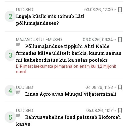
UUDISED
03.08.26, 12:00
2
Lugeja küsib: mis toimub Läti
põllumajanduses?
MAJANDUSTULEMUSED
06.08.26, 09:34
Põllumajanduse tippjuhi Ahti Kalde
firmades käive üldiselt kerkis, kasum samas
3
nii kahekordistus kui ka sulas pooleks
E-Piimast laekumata piimaraha on enam kui 1,2 miljonit
eurot
UUDISED
04.08.26, 11:23
4
Linas Agro avas Muugal viljaterminali
UUDISED
05.08.26, 11:17
5
Rahvusvaheline fond paisutab Bioforce’i
kasvu