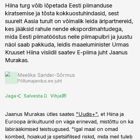
Hiina turg võib lõpetada Eesti piimanduse
kiratsemise ja tõsta kokkuostuhindasid, sest
suurelt Aasia turult on võimalik leida äripartnereid,
kes jääksid rahule nende ekspordimahtudega,
mida Eesti piimatööstus neile piimapulbri ja juustu
näol saab pakkuda, leidis maaeluminister Urmas
Kruuset Hiina visiidil saatev E-piima juht Jaanus
Murakas.
Meelika Sander-Sõrmus
Põllumajandus.ee juht
Jaga
Salvesta
Vihja
Jaanus Murakas ütles saates
"Uudis+"
, et Hiina ja
Euroopa ärikultuurid on väga erinevad, mistõttu on ka
läbirääkimised teistsugused. "Igal maal on omad
kombed, hoiakud ja spetsiifilised riskid, mida meil tuleb