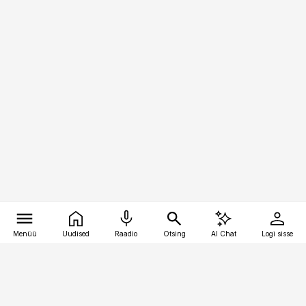
Menüü
Uudised
Raadio
Otsing
AI Chat
Logi sisse
Vana-Lõuna 39/1, 19094 Tallinn