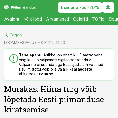
Esimene kuu -70%
Avaleht
Kõik lood
Arvamused
Galeriid
TOPid
Sisu
cebook
cebook
Tagasi
Twitter)
Twitter)
LOOMAKASVATUS
09.12.15, 14:00
kedIn
kedIn
Tähelepanu!
Artikkel on enam kui 5 aastat vana
ning kuulub väljaande digitaalsesse arhiivi.
ail
ail
Väljaanne ei uuenda ega kaasajasta arhiveeritud
sisu, mistõttu võib olla vajalik kaasaegsete
k
k
allikatega tutvumine
Murakas: Hiina turg võib
lõpetada Eesti piimanduse
kiratsemise