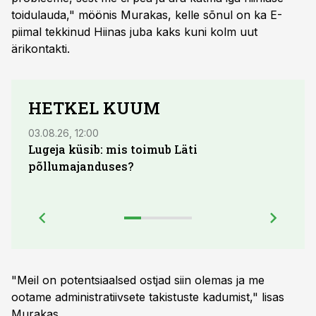
toidulauda," möönis Murakas, kelle sõnul on ka E-
piimal tekkinud Hiinas juba kaks kuni kolm uut
ärikontakti.
HETKEL KUUM
03.08.26, 12:00
29.07
Lugeja küsib: mis toimub Läti
Maid
põllumajanduses?
lõpu
"Meil on potentsiaalsed ostjad siin olemas ja me
ootame administratiivsete takistuste kadumist," lisas
Murakas.