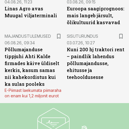
04.08.26, 11:23
03.08.26, 09:15
Linas Agro avas
Euroopa saagiprognoos:
Muugal viljaterminali
mais langeb järsult,
õlikultuurid kasvavad
ST
MAJANDUSTULEMUSED
SISUTURUNDUS
06.08.26, 09:34
03.07.26, 10:27
Põllumajanduse
Kuni 200 hj traktori rent
tippjuhi Ahti Kalde
– paindlik lahendus
firmades käive üldiselt
põllumajandusse,
kerkis, kasum samas
ehitusse ja
nii kahekordistus kui
teehooldusesse
ka sulas pooleks
E-Piimast laekumata piimaraha
on enam kui 1,2 miljonit eurot