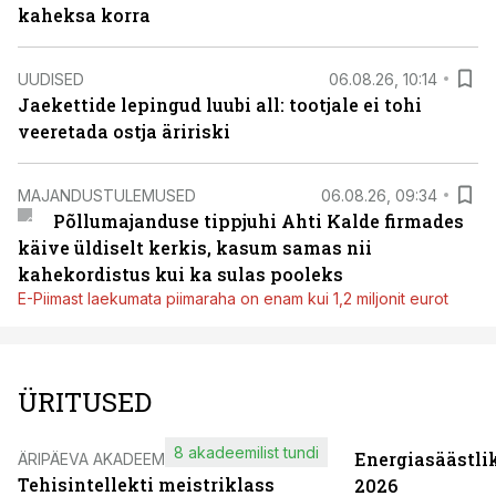
kaheksa korra
UUDISED
06.08.26, 10:14
Jaekettide lepingud luubi all: tootjale ei tohi
veeretada ostja äririski
MAJANDUSTULEMUSED
06.08.26, 09:34
Põllumajanduse tippjuhi Ahti Kalde firmades
käive üldiselt kerkis, kasum samas nii
kahekordistus kui ka sulas pooleks
E-Piimast laekumata piimaraha on enam kui 1,2 miljonit eurot
ÜRITUSED
8 akadeemilist tundi
Energiasäästli
ÄRIPÄEVA AKADEEMIA
Tehisintellekti meistriklass
2026