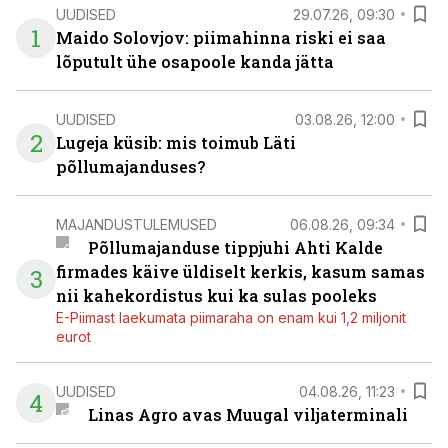
UUDISED
29.07.26, 09:30
1
Maido Solovjov: piimahinna riski ei saa
lõputult ühe osapoole kanda jätta
UUDISED
03.08.26, 12:00
2
Lugeja küsib: mis toimub Läti
põllumajanduses?
MAJANDUSTULEMUSED
06.08.26, 09:34
Põllumajanduse tippjuhi Ahti Kalde
firmades käive üldiselt kerkis, kasum samas
3
nii kahekordistus kui ka sulas pooleks
E-Piimast laekumata piimaraha on enam kui 1,2 miljonit
eurot
UUDISED
04.08.26, 11:23
4
Linas Agro avas Muugal viljaterminali