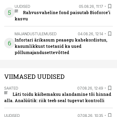
UUDISED
05.08.26, 11:17
5
Rahvusvaheline fond paisutab Bioforce’i
kasvu
MAJANDUSTULEMUSED
04.08.26, 12:14
Infortari ärikasum peaaegu kahekordistus,
6
kasumlikkust toetasid ka uued
põllumajandusettevõtted
VIIMASED UUDISED
SAATED
07.08.26, 12:49
Läti toidu käibemaksu alandamine tõi hinnad
alla. Analüütik: riik teeb seal tugevat kontrolli
UUDISED
07.08.26, 10:35