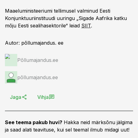
Maaeluministeeriumi tellimusel valminud Eesti
Konjunktuuriinstituudi uuringu „Sigade Aafrika katku
mõju Eesti sealihasektorile“ leiad
SIIT
.
Autor: põllumajandus. ee
Põllumajandus.ee
põllumajandus.ee
Jaga
Vihja
See teema pakub huvi?
Hakka neid märksõnu jälgima
ja saad alati teavituse, kui sel teemal ilmub midagi uut!