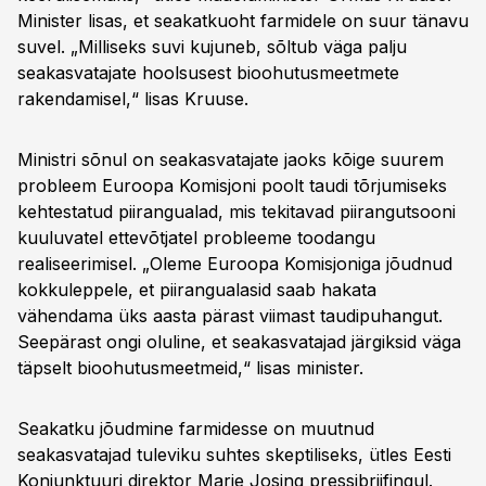
Minister lisas, et seakatkuoht farmidele on suur tänavu
suvel. „Milliseks suvi kujuneb, sõltub väga palju
seakasvatajate hoolsusest bioohutusmeetmete
rakendamisel,“ lisas Kruuse.
Ministri sõnul on seakasvatajate jaoks kõige suurem
probleem Euroopa Komisjoni poolt taudi tõrjumiseks
kehtestatud piirangualad, mis tekitavad piirangutsooni
kuuluvatel ettevõtjatel probleeme toodangu
realiseerimisel. „Oleme Euroopa Komisjoniga jõudnud
kokkuleppele, et piirangualasid saab hakata
vähendama üks aasta pärast viimast taudipuhangut.
Seepärast ongi oluline, et seakasvatajad järgiksid väga
täpselt bioohutusmeetmeid,“ lisas minister.
Seakatku jõudmine farmidesse on muutnud
seakasvatajad tuleviku suhtes skeptiliseks, ütles Eesti
Konjunktuuri direktor Marje Josing pressibriifingul.