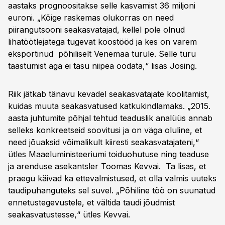
aastaks prognoositakse selle kasvamist 36 miljoni
euroni. „Kõige raskemas olukorras on need
piirangutsooni seakasvatajad, kellel pole olnud
lihatöötlejatega tugevat koostööd ja kes on varem
eksportinud põhiliselt Venemaa turule. Selle turu
taastumist aga ei tasu niipea oodata,“ lisas Josing.
Riik jätkab tänavu kevadel seakasvatajate koolitamist,
kuidas muuta seakasvatused katkukindlamaks. „2015.
aasta juhtumite põhjal tehtud teaduslik analüüs annab
selleks konkreetseid soovitusi ja on väga oluline, et
need jõuaksid võimalikult kiiresti seakasvatajateni,“
ütles Maaeluministeeriumi toiduohutuse ning teaduse
ja arenduse asekantsler Toomas Kevvai. Ta lisas, et
praegu käivad ka ettevalmistused, et olla valmis uuteks
taudipuhanguteks sel suvel. „Põhiline töö on suunatud
ennetustegevustele, et vältida taudi jõudmist
seakasvatustesse,“ ütles Kevvai.