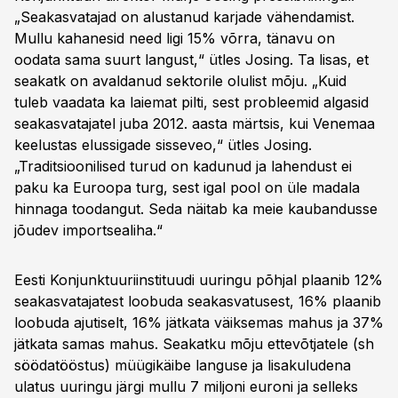
„Seakasvatajad on alustanud karjade vähendamist.
Mullu kahanesid need ligi 15% võrra, tänavu on
oodata sama suurt langust,“ ütles Josing. Ta lisas, et
seakatk on avaldanud sektorile olulist mõju. „Kuid
tuleb vaadata ka laiemat pilti, sest probleemid algasid
seakasvatajatel juba 2012. aasta märtsis, kui Venemaa
keelustas elussigade sisseveo,“ ütles Josing.
„Traditsioonilised turud on kadunud ja lahendust ei
paku ka Euroopa turg, sest igal pool on üle madala
hinnaga toodangut. Seda näitab ka meie kaubandusse
jõudev importsealiha.“
Eesti Konjunktuuriinstituudi uuringu põhjal plaanib 12%
seakasvatajatest loobuda seakasvatusest, 16% plaanib
loobuda ajutiselt, 16% jätkata väiksemas mahus ja 37%
jätkata samas mahus. Seakatku mõju ettevõtjatele (sh
söödatööstus) müügikäibe languse ja lisakuludena
ulatus uuringu järgi mullu 7 miljoni euroni ja selleks