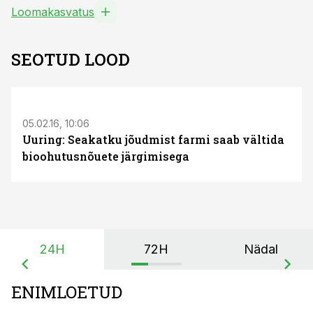
Loomakasvatus
SEOTUD LOOD
05.02.16, 10:06
Uuring: Seakatku jõudmist farmi saab vältida
bioohutusnõuete järgimisega
24H
72H
Nädal
ENIMLOETUD