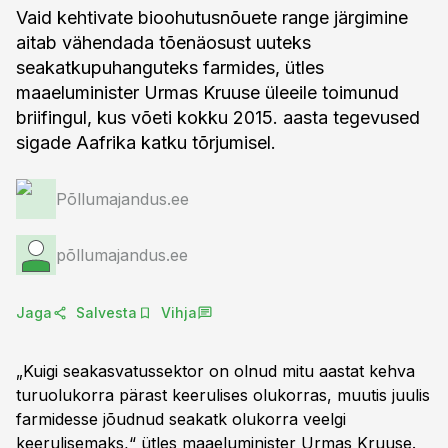
Vaid kehtivate bioohutusnõuete range järgimine
aitab vähendada tõenäosust uuteks
seakatkupuhanguteks farmides, ütles
maaeluminister Urmas Kruuse üleeile toimunud
briifingul, kus võeti kokku 2015. aasta tegevused
sigade Aafrika katku tõrjumisel.
Põllumajandus.ee
põllumajandus.ee
Jaga
Salvesta
Vihja
„Kuigi seakasvatussektor on olnud mitu aastat kehva
turuolukorra pärast keerulises olukorras, muutis juulis
farmidesse jõudnud seakatk olukorra veelgi
keerulisemaks,“ ütles maaeluminister Urmas Kruuse.