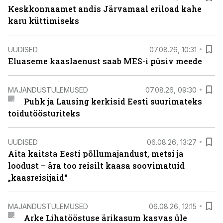
Keskkonnaamet andis Järvamaal eriload kahe
karu küttimiseks
UUDISED
07.08.26, 10:31
Eluaseme kaaslaenust saab MES-i püsiv meede
MAJANDUSTULEMUSED
07.08.26, 09:30
Puhk ja Lausing kerkisid Eesti suurimateks
toidutöösturiteks
UUDISED
06.08.26, 13:27
Aita kaitsta Eesti põllumajandust, metsi ja
loodust – ära too reisilt kaasa soovimatuid
„kaasreisijaid“
MAJANDUSTULEMUSED
06.08.26, 12:15
Arke Lihatööstuse ärikasum kasvas üle