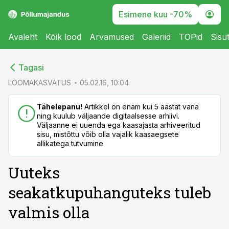
Esimene kuu -70%
Avaleht
Kõik lood
Arvamused
Galeriid
TOPid
Sisu
cebook
cebook
Tagasi
Twitter)
Twitter)
LOOMAKASVATUS
05.02.16, 10:04
kedIn
kedIn
Tähelepanu!
Artikkel on enam kui 5 aastat vana
ning kuulub väljaande digitaalsesse arhiivi.
ail
ail
Väljaanne ei uuenda ega kaasajasta arhiveeritud
sisu, mistõttu võib olla vajalik kaasaegsete
k
k
allikatega tutvumine
Uuteks
seakatkupuhanguteks tuleb
valmis olla