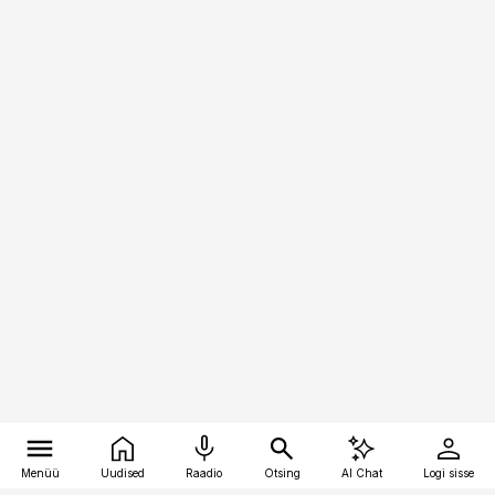
Menüü
Uudised
Raadio
Otsing
AI Chat
Logi sisse