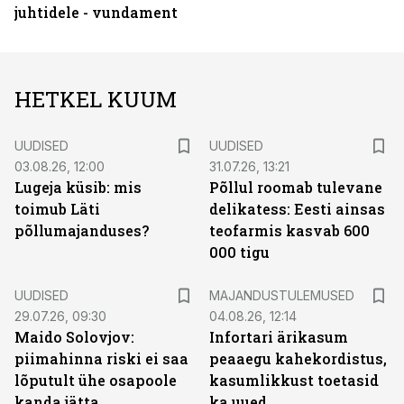
juhtidele - vundament
HETKEL KUUM
UUDISED
UUDISED
03.08.26, 12:00
31.07.26, 13:21
Lugeja küsib: mis
Põllul roomab tulevane
toimub Läti
delikatess: Eesti ainsas
põllumajanduses?
teofarmis kasvab 600
000 tigu
UUDISED
MAJANDUSTULEMUSED
29.07.26, 09:30
04.08.26, 12:14
Maido Solovjov:
Infortari ärikasum
piimahinna riski ei saa
peaaegu kahekordistus,
lõputult ühe osapoole
kasumlikkust toetasid
kanda jätta
ka uued