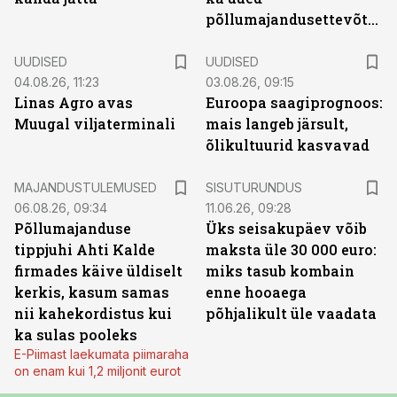
põllumajandusettevõtted
UUDISED
UUDISED
04.08.26, 11:23
03.08.26, 09:15
Linas Agro avas
Euroopa saagiprognoos:
Muugal viljaterminali
mais langeb järsult,
õlikultuurid kasvavad
ST
MAJANDUSTULEMUSED
SISUTURUNDUS
06.08.26, 09:34
11.06.26, 09:28
Põllumajanduse
Üks seisakupäev võib
tippjuhi Ahti Kalde
maksta üle 30 000 euro:
firmades käive üldiselt
miks tasub kombain
kerkis, kasum samas
enne hooaega
nii kahekordistus kui
põhjalikult üle vaadata
ka sulas pooleks
E-Piimast laekumata piimaraha
on enam kui 1,2 miljonit eurot