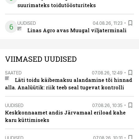
suurimateks toidutöösturiteks
UUDISED
04.08.26, 11:23
6
Linas Agro avas Muugal viljaterminali
VIIMASED UUDISED
SAATED
07.08.26, 12:49
Läti toidu käibemaksu alandamine tõi hinnad
alla. Analüütik: riik teeb seal tugevat kontrolli
UUDISED
07.08.26, 10:35
Keskkonnaamet andis Järvamaal eriload kahe
karu küttimiseks
UUDISED
07.08.26, 10:31