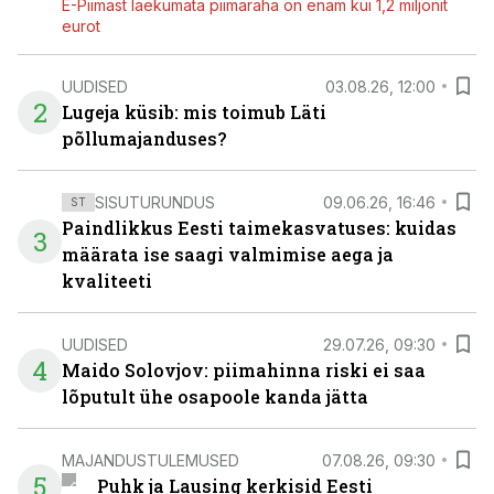
E-Piimast laekumata piimaraha on enam kui 1,2 miljonit
eurot
UUDISED
03.08.26, 12:00
2
Lugeja küsib: mis toimub Läti
põllumajanduses?
SISUTURUNDUS
09.06.26, 16:46
ST
Paindlikkus Eesti taimekasvatuses: kuidas
3
määrata ise saagi valmimise aega ja
kvaliteeti
UUDISED
29.07.26, 09:30
4
Maido Solovjov: piimahinna riski ei saa
lõputult ühe osapoole kanda jätta
MAJANDUSTULEMUSED
07.08.26, 09:30
5
Puhk ja Lausing kerkisid Eesti