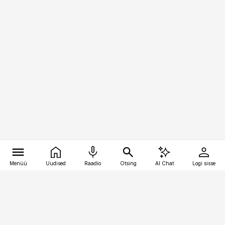
Menüü
Uudised
Raadio
Otsing
AI Chat
Logi sisse
Vana-Lõuna 39/1, 19094 Tallinn
(+372) 667 0111