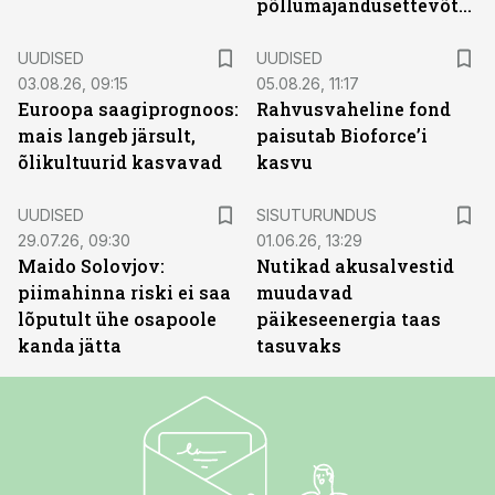
põllumajandusettevõtted
UUDISED
UUDISED
03.08.26, 09:15
05.08.26, 11:17
Euroopa saagiprognoos:
Rahvusvaheline fond
mais langeb järsult,
paisutab Bioforce’i
õlikultuurid kasvavad
kasvu
ST
UUDISED
SISUTURUNDUS
29.07.26, 09:30
01.06.26, 13:29
Maido Solovjov:
Nutikad akusalvestid
piimahinna riski ei saa
muudavad
lõputult ühe osapoole
päikeseenergia taas
kanda jätta
tasuvaks