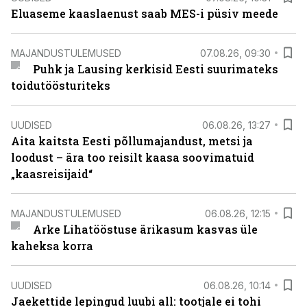
Eluaseme kaaslaenust saab MES-i püsiv meede
MAJANDUSTULEMUSED
07.08.26, 09:30
Puhk ja Lausing kerkisid Eesti suurimateks
toidutöösturiteks
UUDISED
06.08.26, 13:27
Aita kaitsta Eesti põllumajandust, metsi ja
loodust – ära too reisilt kaasa soovimatuid
„kaasreisijaid“
MAJANDUSTULEMUSED
06.08.26, 12:15
Arke Lihatööstuse ärikasum kasvas üle
kaheksa korra
UUDISED
06.08.26, 10:14
Jaekettide lepingud luubi all: tootjale ei tohi