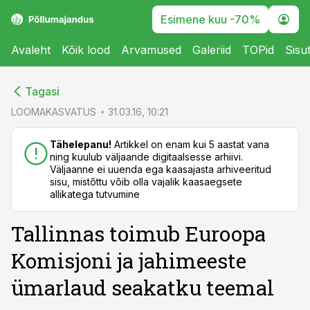
Esimene kuu -70%
Avaleht
Kõik lood
Arvamused
Galeriid
TOPid
Sisu
cebook
cebook
Tagasi
Twitter)
Twitter)
LOOMAKASVATUS
31.03.16, 10:21
kedIn
kedIn
Tähelepanu!
Artikkel on enam kui 5 aastat vana
ning kuulub väljaande digitaalsesse arhiivi.
ail
ail
Väljaanne ei uuenda ega kaasajasta arhiveeritud
sisu, mistõttu võib olla vajalik kaasaegsete
k
k
allikatega tutvumine
Tallinnas toimub Euroopa
Komisjoni ja jahimeeste
ümarlaud seakatku teemal