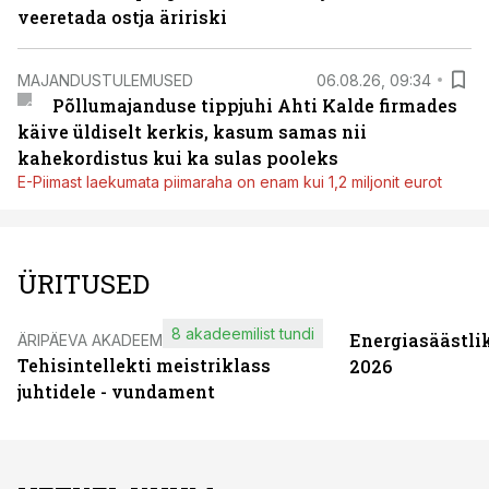
veeretada ostja äririski
MAJANDUSTULEMUSED
06.08.26, 09:34
Põllumajanduse tippjuhi Ahti Kalde firmades
käive üldiselt kerkis, kasum samas nii
kahekordistus kui ka sulas pooleks
E-Piimast laekumata piimaraha on enam kui 1,2 miljonit eurot
ÜRITUSED
8 akadeemilist tundi
Energiasäästli
ÄRIPÄEVA AKADEEMIA
Tehisintellekti meistriklass
2026
juhtidele - vundament