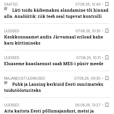
SAATED
07.08.26, 12:49
Läti toidu käibemaksu alandamine tõi hinnad
alla. Analüütik: riik teeb seal tugevat kontrolli
UUDISED
07.08.26, 10:35
Keskkonnaamet andis Järvamaal eriload kahe
karu küttimiseks
UUDISED
07.08.26, 10:31
Eluaseme kaaslaenust saab MES-i püsiv meede
MAJANDUSTULEMUSED
07.08.26, 09:30
Puhk ja Lausing kerkisid Eesti suurimateks
toidutöösturiteks
UUDISED
06.08.26, 13:27
Aita kaitsta Eesti põllumajandust, metsi ja