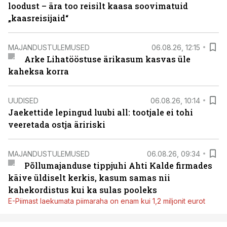
loodust – ära too reisilt kaasa soovimatuid
„kaasreisijaid“
MAJANDUSTULEMUSED
06.08.26, 12:15
Arke Lihatööstuse ärikasum kasvas üle
kaheksa korra
UUDISED
06.08.26, 10:14
Jaekettide lepingud luubi all: tootjale ei tohi
veeretada ostja äririski
MAJANDUSTULEMUSED
06.08.26, 09:34
Põllumajanduse tippjuhi Ahti Kalde firmades
käive üldiselt kerkis, kasum samas nii
kahekordistus kui ka sulas pooleks
E-Piimast laekumata piimaraha on enam kui 1,2 miljonit eurot