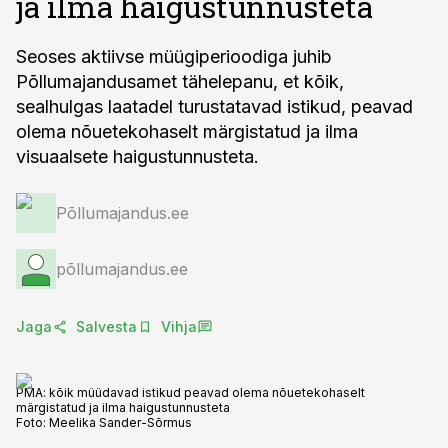
ja ilma haigustunnusteta
Seoses aktiivse müügiperioodiga juhib
Põllumajandusamet tähelepanu, et kõik,
sealhulgas laatadel turustatavad istikud, peavad
olema nõuetekohaselt märgistatud ja ilma
visuaalsete haigustunnusteta.
Põllumajandus.ee
põllumajandus.ee
Jaga
Salvesta
Vihja
PMA: kõik müüdavad istikud peavad olema nõuetekohaselt
märgistatud ja ilma haigustunnusteta
Foto:
Meelika Sander-Sõrmus