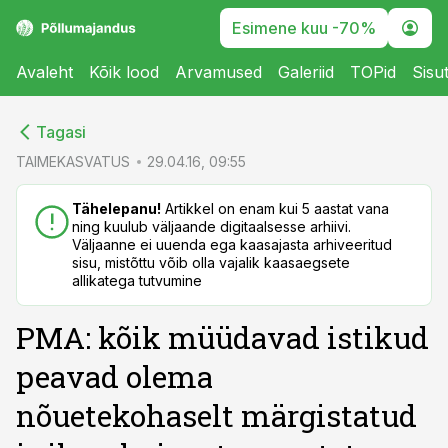
Esimene kuu -70%
Avaleht
Kõik lood
Arvamused
Galeriid
TOPid
Sisu
cebook
cebook
Tagasi
Twitter)
Twitter)
TAIMEKASVATUS
29.04.16, 09:55
kedIn
kedIn
Tähelepanu!
Artikkel on enam kui 5 aastat vana
ning kuulub väljaande digitaalsesse arhiivi.
ail
ail
Väljaanne ei uuenda ega kaasajasta arhiveeritud
sisu, mistõttu võib olla vajalik kaasaegsete
k
k
allikatega tutvumine
PMA: kõik müüdavad istikud
peavad olema
nõuetekohaselt märgistatud