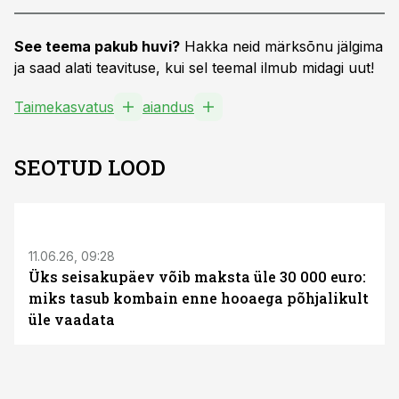
See teema pakub huvi?
Hakka neid märksõnu jälgima
ja saad alati teavituse, kui sel teemal ilmub midagi uut!
Taimekasvatus
aiandus
SEOTUD LOOD
ST
11.06.26, 09:28
Üks seisakupäev võib maksta üle 30 000 euro:
miks tasub kombain enne hooaega põhjalikult
üle vaadata