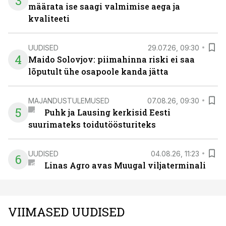
3
määrata ise saagi valmimise aega ja
kvaliteeti
UUDISED
29.07.26, 09:30
4
Maido Solovjov: piimahinna riski ei saa
lõputult ühe osapoole kanda jätta
MAJANDUSTULEMUSED
07.08.26, 09:30
5
Puhk ja Lausing kerkisid Eesti
suurimateks toidutöösturiteks
UUDISED
04.08.26, 11:23
6
Linas Agro avas Muugal viljaterminali
VIIMASED UUDISED