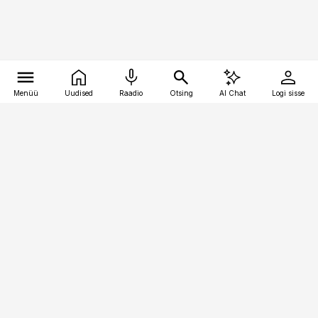
Menüü
Uudised
Raadio
Otsing
AI Chat
Logi sisse
Vana-Lõuna 39/1, 19094 Tallinn
(+372) 667 0111
pollumajandus@pollumajandus.ee
Telli
Reklaam
Firmast
Sisu kasutamisõigused
Ajakirjaniku
eetikakoodeks