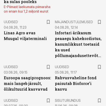
ka sulas pooleks
E-Piimast laekumata piimaraha
on enam kui 1,2 miljonit eurot
UUDISED
MAJANDUSTULEMUSED
04.08.26, 11:23
04.08.26, 12:14
Linas Agro avas
Infortari ärikasum
Muugal viljaterminali
peaaegu kahekordistus,
kasumlikkust toetasid
ka uued
põllumajandusettevõtted
UUDISED
UUDISED
03.08.26, 09:15
05.08.26, 11:17
Euroopa saagiprognoos:
Rahvusvaheline fond
mais langeb järsult,
paisutab Bioforce’i
õlikultuurid kasvavad
kasvu
ST
UUDISED
SISUTURUNDUS
29.07.26, 09:30
11.06.26, 09:28