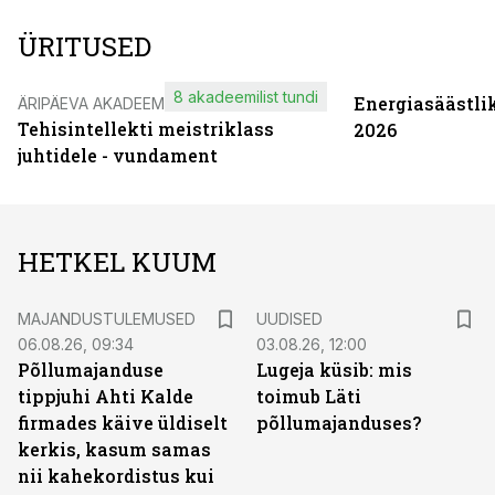
ÜRITUSED
8 akadeemilist tundi
Energiasäästli
ÄRIPÄEVA AKADEEMIA
Tehisintellekti meistriklass
2026
juhtidele - vundament
HETKEL KUUM
MAJANDUSTULEMUSED
UUDISED
06.08.26, 09:34
03.08.26, 12:00
Põllumajanduse
Lugeja küsib: mis
tippjuhi Ahti Kalde
toimub Läti
firmades käive üldiselt
põllumajanduses?
kerkis, kasum samas
nii kahekordistus kui