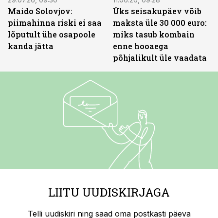
Maido Solovjov:
Üks seisakupäev võib
piimahinna riski ei saa
maksta üle 30 000 euro:
lõputult ühe osapoole
miks tasub kombain
kanda jätta
enne hooaega
põhjalikult üle vaadata
LIITU UUDISKIRJAGA
Telli uudiskiri ning saad oma postkasti päeva