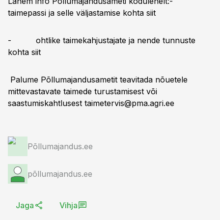
Lähem info Põllumajandusameti kodulehelt:-
taimepassi ja selle väljastamise kohta
siit
- ohtlike taimekahjustajate ja nende tunnuste
kohta
siit
Palume Põllumajandusametit teavitada nõuetele
mittevastavate taimede turustamisest või
saastumiskahtlusest
taimetervis@pma.agri.ee
Põllumajandus.ee
põllumajandus.ee
Jaga
Vihja