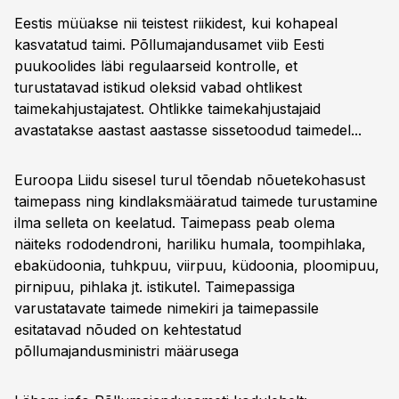
Eestis müüakse nii teistest riikidest, kui kohapeal
kasvatatud taimi. Põllumajandusamet viib Eesti
puukoolides läbi regulaarseid kontrolle, et
turustatavad istikud oleksid vabad ohtlikest
taimekahjustajatest. Ohtlikke taimekahjustajaid
avastatakse aastast aastasse sissetoodud taimedel...
Euroopa Liidu sisesel turul tõendab nõuetekohasust
taimepass ning kindlaksmääratud taimede turustamine
ilma selleta on keelatud. Taimepass peab olema
näiteks rododendroni, hariliku humala, toompihlaka,
ebaküdoonia, tuhkpuu, viirpuu, küdoonia, ploomipuu,
pirnipuu, pihlaka jt. istikutel. Taimepassiga
varustatavate taimede nimekiri ja taimepassile
esitatavad nõuded on kehtestatud
põllumajandusministri
määrusega