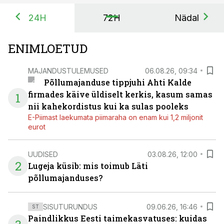
24H
72H
Nädal
ENIMLOETUD
MAJANDUSTULEMUSED
06.08.26, 09:34
Põllumajanduse tippjuhi Ahti Kalde
firmades käive üldiselt kerkis, kasum samas
1
nii kahekordistus kui ka sulas pooleks
E-Piimast laekumata piimaraha on enam kui 1,2 miljonit
eurot
UUDISED
03.08.26, 12:00
2
Lugeja küsib: mis toimub Läti
põllumajanduses?
SISUTURUNDUS
09.06.26, 16:46
ST
Paindlikkus Eesti taimekasvatuses: kuidas