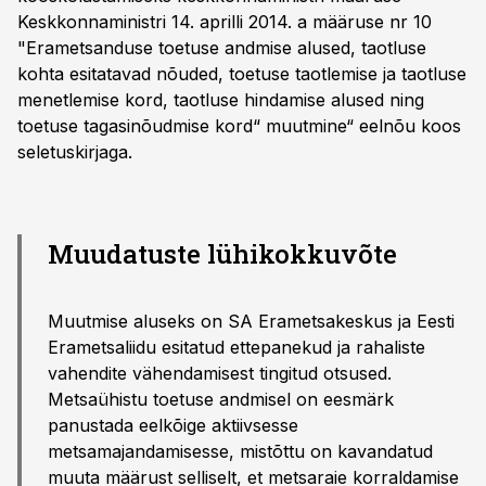
Keskkonnaministri 14. aprilli 2014. a määruse nr 10
"Erametsanduse toetuse andmise alused, taotluse
kohta esitatavad nõuded, toetuse taotlemise ja taotluse
menetlemise kord, taotluse hindamise alused ning
toetuse tagasinõudmise kord“ muutmine“ eelnõu koos
seletuskirjaga.
Muudatuste lühikokkuvõte
Muutmise aluseks on SA Erametsakeskus ja Eesti
Erametsaliidu esitatud ettepanekud ja rahaliste
vahendite vähendamisest tingitud otsused.
Metsaühistu toetuse andmisel on eesmärk
panustada eelkõige aktiivsesse
metsamajandamisesse, mistõttu on kavandatud
muuta määrust selliselt, et metsaraie korraldamise