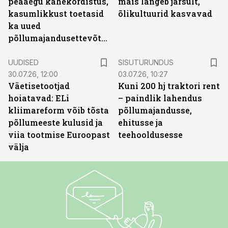
peaaegu kahekordistus,
mais langeb järsult,
kasumlikkust toetasid
õlikultuurid kasvavad
ka uued
põllumajandusettevõtted
ST
UUDISED
SISUTURUNDUS
30.07.26, 12:00
03.07.26, 10:27
Väetisetootjad
Kuni 200 hj traktori rent
hoiatavad: ELi
– paindlik lahendus
kliimareform võib tõsta
põllumajandusse,
põllumeeste kulusid ja
ehitusse ja
viia tootmise Euroopast
teehooldusesse
välja