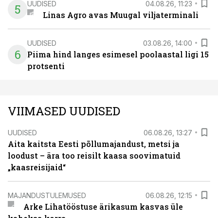
UUDISED
04.08.26, 11:23
5
Linas Agro avas Muugal viljaterminali
UUDISED
03.08.26, 14:00
6
Piima hind langes esimesel poolaastal ligi 15
protsenti
VIIMASED UUDISED
UUDISED
06.08.26, 13:27
Aita kaitsta Eesti põllumajandust, metsi ja
loodust – ära too reisilt kaasa soovimatuid
„kaasreisijaid“
MAJANDUSTULEMUSED
06.08.26, 12:15
Arke Lihatööstuse ärikasum kasvas üle