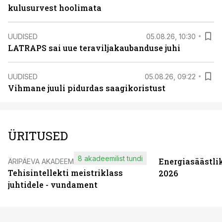
kulusurvest hoolimata
UUDISED
05.08.26, 10:30
LATRAPS sai uue teraviljakaubanduse juhi
UUDISED
05.08.26, 09:22
Vihmane juuli pidurdas saagikoristust
ÜRITUSED
8 akadeemilist tundi
Energiasäästli
ÄRIPÄEVA AKADEEMIA
Tehisintellekti meistriklass
2026
juhtidele - vundament