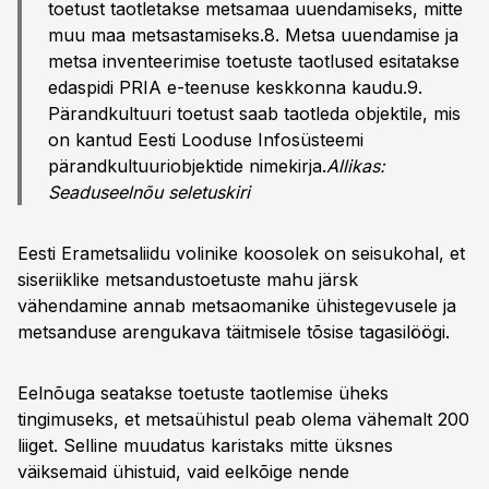
toetust taotletakse metsamaa uuendamiseks, mitte
muu maa metsastamiseks.8. Metsa uuendamise ja
metsa inventeerimise toetuste taotlused esitatakse
edaspidi PRIA e-teenuse keskkonna kaudu.9.
Pärandkultuuri toetust saab taotleda objektile, mis
on kantud Eesti Looduse Infosüsteemi
pärandkultuuriobjektide nimekirja.
Allikas:
Seaduseelnõu seletuskiri
Eesti Erametsaliidu volinike koosolek on seisukohal, et
siseriiklike metsandustoetuste mahu järsk
vähendamine annab metsaomanike ühistegevusele ja
metsanduse arengukava täitmisele tõsise tagasilöögi.
Eelnõuga seatakse toetuste taotlemise üheks
tingimuseks, et metsaühistul peab olema vähemalt 200
liiget. Selline muudatus karistaks mitte üksnes
väiksemaid ühistuid, vaid eelkõige nende