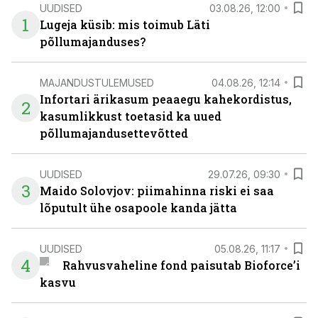
UUDISED
03.08.26, 12:00
1
Lugeja küsib: mis toimub Läti
põllumajanduses?
MAJANDUSTULEMUSED
04.08.26, 12:14
Infortari ärikasum peaaegu kahekordistus,
2
kasumlikkust toetasid ka uued
põllumajandusettevõtted
UUDISED
29.07.26, 09:30
3
Maido Solovjov: piimahinna riski ei saa
lõputult ühe osapoole kanda jätta
UUDISED
05.08.26, 11:17
4
Rahvusvaheline fond paisutab Bioforce’i
kasvu