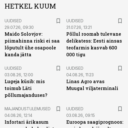
HETKEL KUUM
UUDISED
UUDISED
29.07.26, 09:30
31.07.26, 13:21
Maido Solovjov:
Põllul roomab tulevane
piimahinna riski ei saa
delikatess: Eesti ainsas
lõputult ühe osapoole
teofarmis kasvab 600
kanda jätta
000 tigu
UUDISED
UUDISED
03.08.26, 12:00
04.08.26, 11:23
Lugeja küsib: mis
Linas Agro avas
toimub Läti
Muugal viljaterminali
põllumajanduses?
MAJANDUSTULEMUSED
UUDISED
04.08.26, 12:14
03.08.26, 09:15
Infortari ärikasum
Euroopa saagiprognoos: