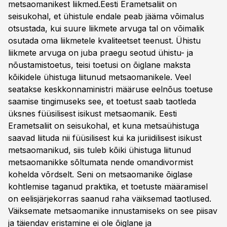
metsaomanikest liikmed.Eesti Erametsaliit on
seisukohal, et ühistule endale peab jääma võimalus
otsustada, kui suure liikmete arvuga tal on võimalik
osutada oma liikmetele kvaliteetset teenust. Ühistu
liikmete arvuga on juba praegu seotud ühistu- ja
nõustamistoetus, teisi toetusi on õiglane maksta
kõikidele ühistuga liitunud metsaomanikele. Veel
seatakse keskkonnaministri määruse eelnõus toetuse
saamise tingimuseks see, et toetust saab taotleda
üksnes füüsilisest isikust metsaomanik. Eesti
Erametsaliit on seisukohal, et kuna metsaühistuga
saavad liituda nii füüsilisest kui ka juriidilisest isikust
metsaomanikud, siis tuleb kõiki ühistuga liitunud
metsaomanikke sõltumata nende omandivormist
kohelda võrdselt. Seni on metsaomanike õiglase
kohtlemise taganud praktika, et toetuste määramisel
on eelisjärjekorras saanud raha väiksemad taotlused.
Väiksemate metsaomanike innustamiseks on see piisav
ja täiendav eristamine ei ole õiglane ja