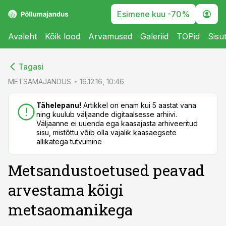
Esimene kuu -70%
Avaleht
Kõik lood
Arvamused
Galeriid
TOPid
Sisu
cebook
cebook
Tagasi
Twitter)
Twitter)
METSAMAJANDUS
16.12.16, 10:46
kedIn
kedIn
Tähelepanu!
Artikkel on enam kui 5 aastat vana
ning kuulub väljaande digitaalsesse arhiivi.
ail
ail
Väljaanne ei uuenda ega kaasajasta arhiveeritud
sisu, mistõttu võib olla vajalik kaasaegsete
k
k
allikatega tutvumine
Metsandustoetused peavad
arvestama kõigi
metsaomanikega