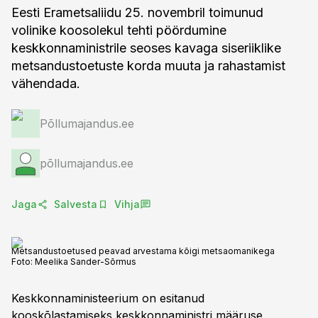
Eesti Erametsaliidu 25. novembril toimunud
volinike koosolekul tehti pöördumine
keskkonnaministrile seoses kavaga siseriiklike
metsandustoetuste korda muuta ja rahastamist
vähendada.
Põllumajandus.ee
põllumajandus.ee
Jaga
Salvesta
Vihja
Metsandustoetused peavad arvestama kõigi metsaomanikega
Foto:
Meelika Sander-Sõrmus
Keskkonnaministeerium on esitanud
kooskõlastamiseks keskkonnaministri määruse