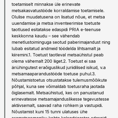
toetamiselt minnakse üle erinevate
metsakasvatustööde korraldamise toetamisele.
Olulise muudatusena on lisatud nõue, et metsa
uuendamise ja metsa inventeerimise toetuste
taotlused esitatakse edaspidi PRIA e-teenuse
keskkonna kaudu – see vähendab
menetlustoiminguga seotud paberimajandust ning
lubab esitatud andmeid töödelda lihtsamalt ja
kiiremini.1. Toetust taotleval metsaühistul peab
olema vähemalt 200 liiget.2. Toetust ei saa
äriühingutest eraõiguslikud juriidilised isikud, v.a
metsamaaparandustööde toetuse puhul.3.
Nõustamistoetus otsustatakse tulemusmõõikute
põhjal, kuna see võimaldab toetusraha jaotada
õiglasemalt. Metsaühistud, kes on panustanud
erinevatesse metsamajanduslikesse tegevustesse
aktiivsemalt, saavad raha rohkem ja vastupidi.
Nõustamist kuni 15 tunni ulatuses ühe