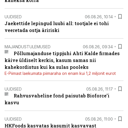
kaheksa korra
UUDISED
06.08.26, 10:14
Jaekettide lepingud luubi all: tootjale ei tohi
veeretada ostja äririski
MAJANDUSTULEMUSED
06.08.26, 09:34
Põllumajanduse tippjuhi Ahti Kalde firmades
käive üldiselt kerkis, kasum samas nii
kahekordistus kui ka sulas pooleks
E-Piimast laekumata piimaraha on enam kui 1,2 miljonit eurot
UUDISED
05.08.26, 11:17
Rahvusvaheline fond paisutab Bioforce’i
kasvu
UUDISED
05.08.26, 11:00
HKFoods kasvatas kasumit kasvavast