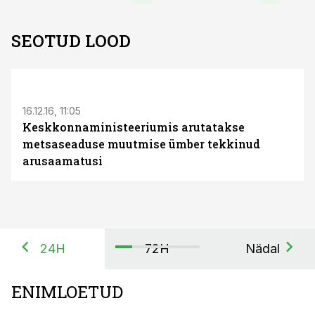
SEOTUD LOOD
16.12.16, 11:05
Keskkonnaministeeriumis arutatakse
metsaseaduse muutmise ümber tekkinud
arusaamatusi
24H
72H
Nädal
ENIMLOETUD