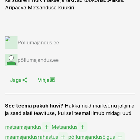
ka suurem hulk makse ja tekivad töökohad.
Allikas:
Äripäeva Metsanduse kuukiri
Põllumajandus.ee
põllumajandus.ee
Jaga
Vihja
See teema pakub huvi?
Hakka neid märksõnu jälgima
ja saad alati teavituse, kui sel teemal ilmub midagi uut!
metsamajandus
Metsandus
maamajandusrahastus
põllumajandusõigus