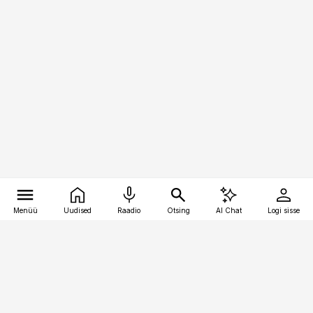
Menüü
Uudised
Raadio
Otsing
AI Chat
Logi sisse
Vana-Lõuna 39/1, 19094 Tallinn
(+372) 667 0111