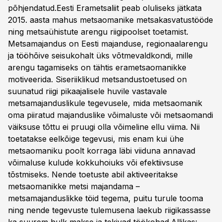
põhjendatud.Eesti Erametsaliit peab oluliseks jätkata
2015. aasta mahus metsaomanike metsakasvatustööde
ning metsaühistute arengu riigipoolset toetamist.
Metsamajandus on Eesti majanduse, regionaalarengu
ja tööhõive seisukohalt üks võtmevaldkondi, mille
arengu tagamiseks on tähtis erametsaomanikke
motiveerida. Siseriiklikud metsandustoetused on
suunatud riigi pikaajalisele huvile vastavale
metsamajanduslikule tegevusele, mida metsaomanik
oma piiratud majanduslike võimaluste või metsaomandi
väiksuse tõttu ei pruugi olla võimeline ellu viima. Nii
toetatakse eelkõige tegevusi, mis enam kui ühe
metsaomaniku poolt korraga läbi viiduna annavad
võimaluse kulude kokkuhoiuks või efektiivsuse
tõstmiseks. Nende toetuste abil aktiveeritakse
metsaomanikke metsi majandama –
metsamajanduslikke töid tegema, puitu turule tooma
ning nende tegevuste tulemusena laekub riigikassasse