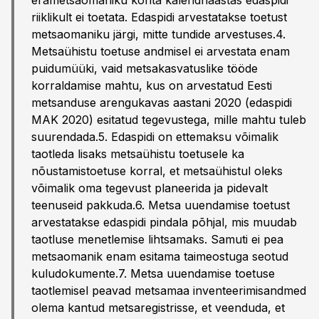
erametsaomaniku kohta kalendriaastas edaspidi
riiklikult ei toetata. Edaspidi arvestatakse toetust
metsaomaniku järgi, mitte tundide arvestuses.4.
Metsaühistu toetuse andmisel ei arvestata enam
puidumüüki, vaid metsakasvatuslike tööde
korraldamise mahtu, kus on arvestatud Eesti
metsanduse arengukavas aastani 2020 (edaspidi
MAK 2020) esitatud tegevustega, mille mahtu tuleb
suurendada.5. Edaspidi on ettemaksu võimalik
taotleda lisaks metsaühistu toetusele ka
nõustamistoetuse korral, et metsaühistul oleks
võimalik oma tegevust planeerida ja pidevalt
teenuseid pakkuda.6. Metsa uuendamise toetust
arvestatakse edaspidi pindala põhjal, mis muudab
taotluse menetlemise lihtsamaks. Samuti ei pea
metsaomanik enam esitama taimeostuga seotud
kuludokumente.7. Metsa uuendamise toetuse
taotlemisel peavad metsamaa inventeerimisandmed
olema kantud metsaregistrisse, et veenduda, et