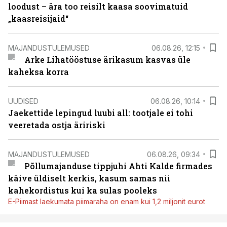
loodust – ära too reisilt kaasa soovimatuid
„kaasreisijaid“
MAJANDUSTULEMUSED
06.08.26, 12:15
Arke Lihatööstuse ärikasum kasvas üle
kaheksa korra
UUDISED
06.08.26, 10:14
Jaekettide lepingud luubi all: tootjale ei tohi
veeretada ostja äririski
MAJANDUSTULEMUSED
06.08.26, 09:34
Põllumajanduse tippjuhi Ahti Kalde firmades
käive üldiselt kerkis, kasum samas nii
kahekordistus kui ka sulas pooleks
E-Piimast laekumata piimaraha on enam kui 1,2 miljonit eurot