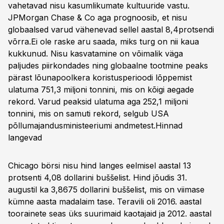
vahetavad nisu kasumlikumate kultuuride vastu.
JPMorgan Chase & Co aga prognoosib, et nisu
globaalsed varud vähenevad sellel aastal 8,4protsendi
võrra.Ei ole raske aru saada, miks turg on nii kaua
kukkunud. Nisu kasvatamine on võimalik väga
paljudes piirkondades ning globaalne tootmine peaks
pärast lõunapoolkera koristusperioodi lõppemist
ulatuma 751,3 miljoni tonnini, mis on kõigi aegade
rekord. Varud peaksid ulatuma aga 252,1 miljoni
tonnini, mis on samuti rekord, selgub USA
põllumajandusministeeriumi andmetest.
Hinnad
langevad
Chicago börsi nisu hind langes eelmisel aastal 13
protsenti 4,08 dollarini buššelist. Hind jõudis 31.
augustil ka 3,8675 dollarini buššelist, mis on viimase
kümne aasta madalaim tase. Teravili oli 2016. aastal
toorainete seas üks suurimaid kaotajaid ja 2012. aastal