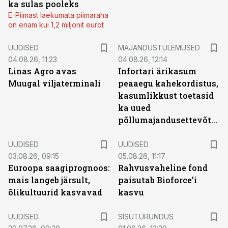
ka sulas pooleks
E-Piimast laekumata piimaraha
on enam kui 1,2 miljonit eurot
UUDISED
MAJANDUSTULEMUSED
04.08.26, 11:23
04.08.26, 12:14
Linas Agro avas
Infortari ärikasum
Muugal viljaterminali
peaaegu kahekordistus,
kasumlikkust toetasid
ka uued
põllumajandusettevõtted
UUDISED
UUDISED
03.08.26, 09:15
05.08.26, 11:17
Euroopa saagiprognoos:
Rahvusvaheline fond
mais langeb järsult,
paisutab Bioforce’i
õlikultuurid kasvavad
kasvu
ST
UUDISED
SISUTURUNDUS