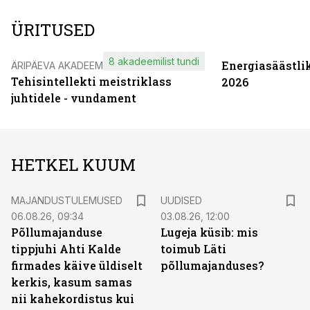
ÜRITUSED
8 akadeemilist tundi
Energiasäästli
ÄRIPÄEVA AKADEEMIA
Tehisintellekti meistriklass
2026
juhtidele - vundament
HETKEL KUUM
MAJANDUSTULEMUSED
UUDISED
06.08.26, 09:34
03.08.26, 12:00
Põllumajanduse
Lugeja küsib: mis
tippjuhi Ahti Kalde
toimub Läti
firmades käive üldiselt
põllumajanduses?
kerkis, kasum samas
nii kahekordistus kui