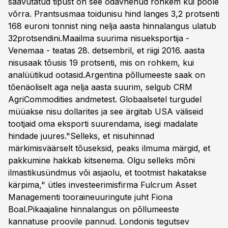
saavutatud tipust on see odavnenud rohkem kui poole
võrra. Prantsusmaa toidunisu hind langes 3,2 protsenti
168 euroni tonnist ning nelja aasta hinnalangus ulatub
32protsendini.Maailma suurima nisueksportija -
Venemaa - teatas 28. detsembril, et riigi 2016. aasta
nisusaak tõusis 19 protsenti, mis on rohkem, kui
analüütikud ootasid.Argentina põllumeeste saak on
tõenäoliselt aga nelja aasta suurim, selgub CRM
AgriCommodities andmetest. Globaalsetel turgudel
müüakse nisu dollarites ja see ärgitab USA väliseid
tootjaid oma eksporti suurendama, isegi madalate
hindade juures."Selleks, et nisuhinnad
märkimisväärselt tõuseksid, peaks ilmuma märgid, et
pakkumine hakkab kitsenema. Olgu selleks mõni
ilmastikusündmus või asjaolu, et tootmist hakatakse
kärpima," ütles investeerimisfirma Fulcrum Asset
Managementi tooraineuuringute juht Fiona
Boal.Pikaajaline hinnalangus on põllumeeste
kannatuse proovile pannud. Londonis tegutsev