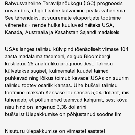
Rahvusvaheline Teraviljanõukogu (IGC) prognoosis
novembris, et globaalne külvamine peaks vähenema.
See tähendaks, et suuremate eksportijate tootmine
väheneks - nende hulka kuuluvad näiteks USA,
Kanada, Austraalia ja Kasahstan.
Sajandi madalseis
USAs langes talinisu külvipind tõenäoliselt viimase 104
aasta madalaima tasemeni, selgub Bloombergi
küstiletud 25 analüütiku prognoosidest. Talinisu
külvatakse sügisel, külmematel kuudel taimed
puhkevad ning lõikus toimub kevadel.USAs on suurim
talinisu tootev osariik Kansas. Ühe buššeli talinisu
tootmine maksab Kansase lõunaosas 5,04 dollarit, mis
tähendab, et põllumehed teenivad kahjumit, sest kõva
nisu hind on langenud 3,38 dollarini
buššelist.
Ülepakkumise on põhjustanud soodne ilm
Nisuturu ülepakkumise on viimastel aastatel