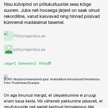
Nisu külvipind on põllukultuuride seas kõige
suurem. Juba neli hooaega järjest on saak olnud
rekordiline, varud kasvavad ning hinnad püsivad
kümnendi madalaimal tasemel.
Põllumajandus.ee
põllumajandus.ee
Jaga
Salvesta
Vihja
BÖRS: Nisuturul keerulised ajad. Analüütikud ennustavad hinnatõusu
Foto:
Postimees/Scanpix
On aga ilmunud märgid, et ülepakkumine ei pruugi
enam kaua kesta. Või väheneb pakkumine piisavalt, et
nisufutuuride neli aastat kestnud hinnalangus läbi