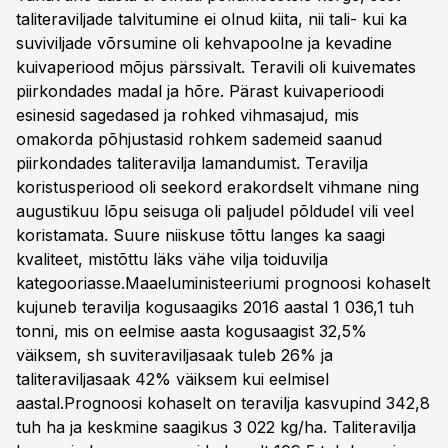
taliteraviljade talvitumine ei olnud kiita, nii tali- kui ka
suviviljade võrsumine oli kehvapoolne ja kevadine
kuivaperiood mõjus pärssivalt. Teravili oli kuivemates
piirkondades madal ja hõre. Pärast kuivaperioodi
esinesid sagedased ja rohked vihmasajud, mis
omakorda põhjustasid rohkem sademeid saanud
piirkondades taliteravilja lamandumist. Teravilja
koristusperiood oli seekord erakordselt vihmane ning
augustikuu lõpu seisuga oli paljudel põldudel vili veel
koristamata. Suure niiskuse tõttu langes ka saagi
kvaliteet, mistõttu läks vähe vilja toiduvilja
kategooriasse.Maaeluministeeriumi prognoosi kohaselt
kujuneb teravilja kogusaagiks 2016 aastal 1 036,1 tuh
tonni, mis on eelmise aasta kogusaagist 32,5%
väiksem, sh suviteraviljasaak tuleb 26% ja
taliteraviljasaak 42% väiksem kui eelmisel
aastal.Prognoosi kohaselt on teravilja kasvupind 342,8
tuh ha ja keskmine saagikus 3 022 kg/ha. Taliteravilja