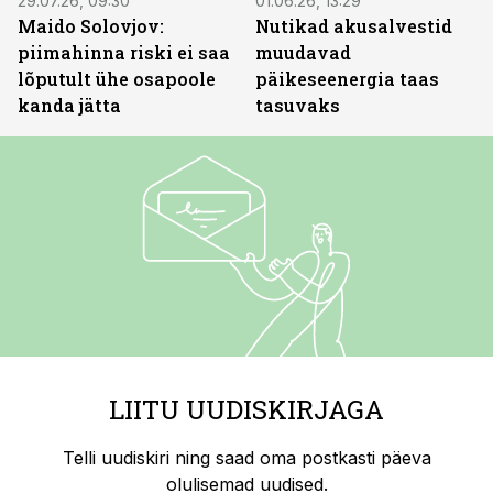
29.07.26, 09:30
01.06.26, 13:29
Maido Solovjov:
Nutikad akusalvestid
piimahinna riski ei saa
muudavad
lõputult ühe osapoole
päikeseenergia taas
kanda jätta
tasuvaks
LIITU UUDISKIRJAGA
Telli uudiskiri ning saad oma postkasti päeva
olulisemad uudised.