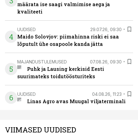
3
määrata ise saagi valmimise aega ja
kvaliteeti
UUDISED
29.07.26, 09:30
4
Maido Solovjov: piimahinna riski ei saa
lõputult ühe osapoole kanda jätta
MAJANDUSTULEMUSED
07.08.26, 09:30
5
Puhk ja Lausing kerkisid Eesti
suurimateks toidutöösturiteks
UUDISED
04.08.26, 11:23
6
Linas Agro avas Muugal viljaterminali
VIIMASED UUDISED