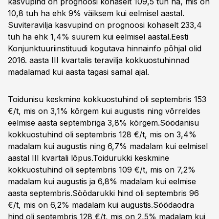
kasvupind on prognoosi kohaselt 109,5 tuh ha, mis on
10,8 tuh ha ehk 9% väiksem kui eelmisel aastal.
Suviteravilja kasvupind on prognoosi kohaselt 233,4
tuh ha ehk 1,4% suurem kui eelmisel aastal.Eesti
Konjunktuuriinstituudi kogutava hinnainfo põhjal olid
2016. aasta III kvartalis teravilja kokkuostuhinnad
madalamad kui aasta tagasi samal ajal.
Toidunisu keskmine kokkuostuhind oli septembris 153
€/t, mis on 3,1% kõrgem kui augustis ning võrreldes
eelmise aasta septembriga 3,8% kõrgem.Söödanisu
kokkuostuhind oli septembris 128 €/t, mis on 3,4%
madalam kui augustis ning 6,7% madalam kui eelmisel
aastal III kvartali lõpus.Toidurukki keskmine
kokkuostuhind oli septembris 109 €/t, mis on 7,2%
madalam kui augustis ja 6,8% madalam kui eelmise
aasta septembris.Söödarukki hind oli septembris 96
€/t, mis on 6,2% madalam kui augustis.Söödaodra
hind oli septembris 128 €/t, mis on 2,5% madalam kui