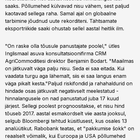
saaks. Põllumehed külvavad nisu vähem, sest paljud
kaotavad sellega raha. Samal ajal on globaalne
tarbimine jõudnud uute rekorditeni. Tähtsamate
eksportriikide saaki ohustab sellel aastal heitlik ilm.
"On raske olla tõusule panustajate poolel," ütles
Inglismaal asuva konsultatsioonifirma CRM
AgriCommoditiesi direktor Benjamin Bodart. "Maailmas
on jätkuvalt väga palju nisu. Seda ei saa eitada. Kui
vaadata turgu aga lähemalt, siis ei saa langus enam
väga pikalt kesta."Paljud riskifondid ja rahahaldurid on
hindade osas jätkuvalt negatiivselt meelestatud -
hinnalangusele on nad panustatud juba 17 kuud
järjest. Sellegi poolest prognoositakse, et nisu hind
tõuseb 2017. aastal esmakordselt viie aasta jooksul,
selgub Bloombergi tehtud küsitlusest, kus osales 13
analüütikut. Rabobank teatas, et "pakkumise šokk" on
reaalselt võimalik, kui Euroopa ja USA põllumehed