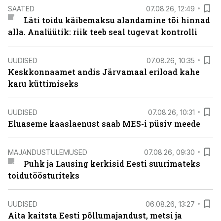
SAATED
07.08.26, 12:49
Läti toidu käibemaksu alandamine tõi hinnad
alla. Analüütik: riik teeb seal tugevat kontrolli
UUDISED
07.08.26, 10:35
Keskkonnaamet andis Järvamaal eriload kahe
karu küttimiseks
UUDISED
07.08.26, 10:31
Eluaseme kaaslaenust saab MES-i püsiv meede
MAJANDUSTULEMUSED
07.08.26, 09:30
Puhk ja Lausing kerkisid Eesti suurimateks
toidutöösturiteks
UUDISED
06.08.26, 13:27
Aita kaitsta Eesti põllumajandust, metsi ja