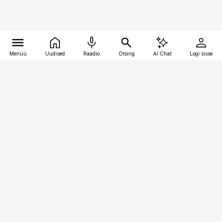
Menüü
Uudised
Raadio
Otsing
AI Chat
Logi sisse
Vana-Lõuna 39/1, 19094 Tallinn
(+372) 667 0111
pollumajandus@pollumajandus.ee
Telli
Reklaam
Firmast
Sisu kasutamisõigused
Ajakirjaniku
eetikakoodeks
Üldtingimused
Privaatsustingimused