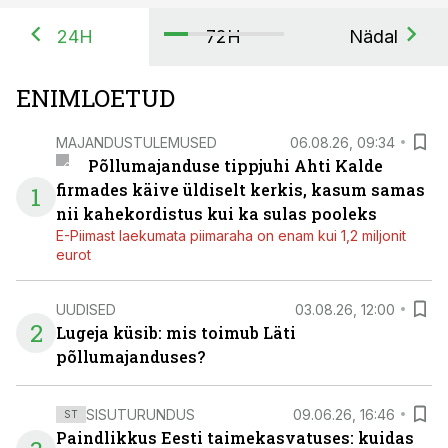
24H
72H
Nädal
ENIMLOETUD
MAJANDUSTULEMUSED
06.08.26, 09:34
Põllumajanduse tippjuhi Ahti Kalde
firmades käive üldiselt kerkis, kasum samas
1
nii kahekordistus kui ka sulas pooleks
E-Piimast laekumata piimaraha on enam kui 1,2 miljonit
eurot
UUDISED
03.08.26, 12:00
2
Lugeja küsib: mis toimub Läti
põllumajanduses?
SISUTURUNDUS
09.06.26, 16:46
ST
Paindlikkus Eesti taimekasvatuses: kuidas