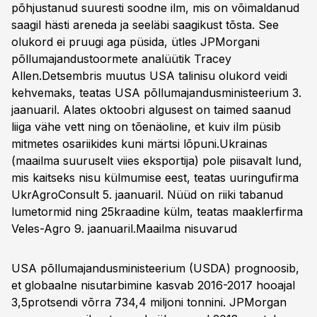
põhjustanud suuresti soodne ilm, mis on võimaldanud
saagil hästi areneda ja seeläbi saagikust tõsta. See
olukord ei pruugi aga püsida, ütles JPMorgani
põllumajandustoormete analüütik Tracey
Allen.Detsembris muutus USA talinisu olukord veidi
kehvemaks, teatas USA põllumajandusministeerium 3.
jaanuaril. Alates oktoobri algusest on taimed saanud
liiga vähe vett ning on tõenäoline, et kuiv ilm püsib
mitmetes osariikides kuni märtsi lõpuni.Ukrainas
(maailma suuruselt viies eksportija) pole piisavalt lund,
mis kaitseks nisu külmumise eest, teatas uuringufirma
UkrAgroConsult 5. jaanuaril. Nüüd on riiki tabanud
lumetormid ning 25kraadine külm, teatas maaklerfirma
Veles-Agro 9. jaanuaril.
Maailma nisuvarud
USA põllumajandusministeerium (USDA) prognoosib,
et globaalne nisutarbimine kasvab 2016-2017 hooajal
3,5protsendi võrra 734,4 miljoni tonnini. JPMorgan