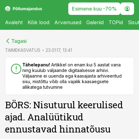
Esimene kuu -70%
Avaleht
Kõik lood
Arvamused
Galeriid
TOPid
Sisu
cebook
cebook
Tagasi
Twitter)
Twitter)
TAIMEKASVATUS
23.01.17, 13:41
kedIn
kedIn
Tähelepanu!
Artikkel on enam kui 5 aastat vana
ning kuulub väljaande digitaalsesse arhiivi.
ail
ail
Väljaanne ei uuenda ega kaasajasta arhiveeritud
sisu, mistõttu võib olla vajalik kaasaegsete
k
k
allikatega tutvumine
BÖRS: Nisuturul keerulised
ajad. Analüütikud
ennustavad hinnatõusu