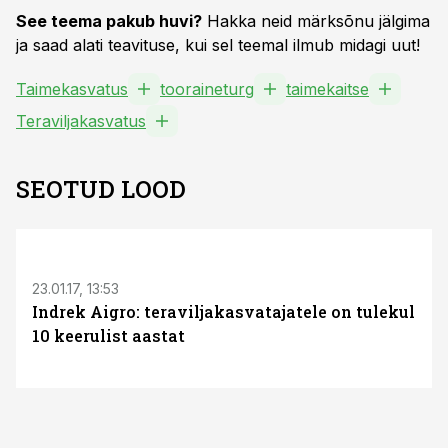
See teema pakub huvi?
Hakka neid märksõnu jälgima
ja saad alati teavituse, kui sel teemal ilmub midagi uut!
Taimekasvatus
tooraineturg
taimekaitse
Teraviljakasvatus
SEOTUD LOOD
23.01.17, 13:53
Indrek Aigro: teraviljakasvatajatele on tulekul
10 keerulist aastat