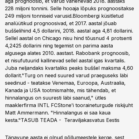
aga prognoosib, et varud vähenevad 2018. aastaks
228 miljoni tonnini. Selle hooaja lõpuks prognoositakse
249 miljoni tonniseid varusid.Bloombergi küsitletud
analüütikud prognoosivad, et 2017. aastal jõuab
buššelihind 4,5 dollarini, 2018. aastal aga 4,81 dollarini.
Sellel aastal on Chicago nisu hind tõusnud 4 protsenti
4,2425 dollarini ning tegemist on parima aasta
algusega alates 2010. aastast. Rabobank prognoosib,
et nisufutuurid kallinevad sellel aastal igas kvartalis.
Juba neljandaks kvartaliks peaks buššel maksma 4,60
dollarit."Turg on need suured varud praeguseks läbi
seedinud - teatakse Venemaa, Euroopa, Austraalia,
Kanada ja USA tootmismahte, mis tähendab, et
hinnalangus on suuresti läbi saanud," ütles
maaklerfirma INTL FCStone'i tooraineturgude riskijuht
Matt Ammermann. "Hinnalangus ei saa kaua
kesta."
TASUB TEADA - Teraviljakasvatus Eestis
Tänavune aasta ei olnud põllumeestele kerge, sest