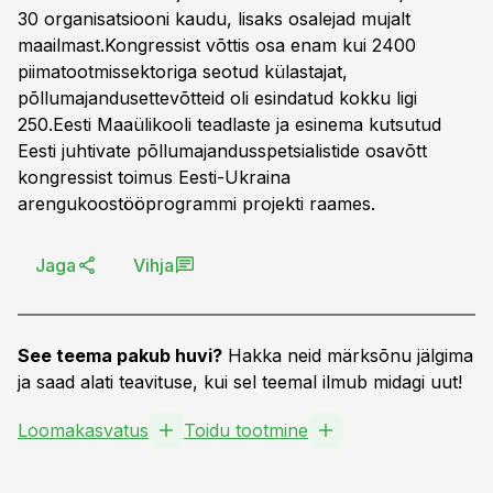
30 organisatsiooni kaudu, lisaks osalejad mujalt
maailmast.Kongressist võttis osa enam kui 2400
piimatootmissektoriga seotud külastajat,
põllumajandusettevõtteid oli esindatud kokku ligi
250.Eesti Maaülikooli teadlaste ja esinema kutsutud
Eesti juhtivate põllumajandusspetsialistide osavõtt
kongressist toimus Eesti-Ukraina
arengukoostööprogrammi projekti raames.
Jaga
Vihja
See teema pakub huvi?
Hakka neid märksõnu jälgima
ja saad alati teavituse, kui sel teemal ilmub midagi uut!
Loomakasvatus
Toidu tootmine