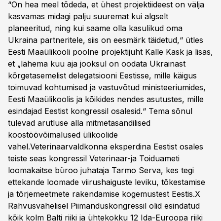
“On hea meel tõdeda, et ühest projektiideest on välja
kasvamas midagi palju suuremat kui algselt
planeeritud, ning kui saame olla kasulikud oma
Ukraina partneritele, siis on eesmärk täidetud,“ ütles
Eesti Maaülikooli poolne projektijuht Kalle Kask ja lisas,
et „lähema kuu aja jooksul on oodata Ukrainast
kõrgetasemelist delegatsiooni Eestisse, mille käigus
toimuvad kohtumised ja vastuvõtud ministeeriumides,
Eesti Maaülikoolis ja kõikides nendes asutustes, mille
esindajad Eestist kongressil osalesid.“ Tema sõnul
tulevad arutluse alla mitmetasandilised
koostöövõimalused ülikoolide
vahel.Veterinaarvaldkonna eksperdina Eestist osales
teiste seas kongressil Veterinaar-ja Toiduameti
loomakaitse büroo juhataja Tarmo Serva, kes tegi
ettekande loomade viirushaiguste leviku, tõkestamise
ja tõrjemeetmete rakendamise kogemustest Eestis.X
Rahvusvahelisel Piimanduskongressil olid esindatud
kõik kolm Balti riiki ja ühtekokku 12 Ida-Euroopa riiki