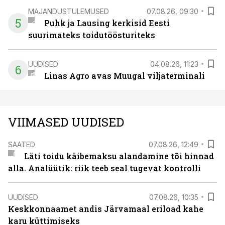
MAJANDUSTULEMUSED
07.08.26, 09:30
5
Puhk ja Lausing kerkisid Eesti
suurimateks toidutöösturiteks
UUDISED
04.08.26, 11:23
6
Linas Agro avas Muugal viljaterminali
VIIMASED UUDISED
SAATED
07.08.26, 12:49
Läti toidu käibemaksu alandamine tõi hinnad
alla. Analüütik: riik teeb seal tugevat kontrolli
UUDISED
07.08.26, 10:35
Keskkonnaamet andis Järvamaal eriload kahe
karu küttimiseks