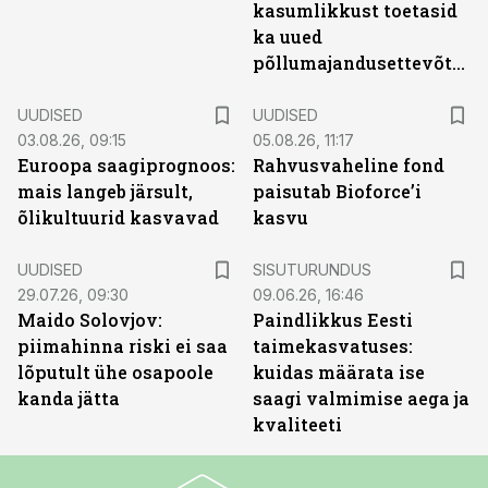
kasumlikkust toetasid
ka uued
põllumajandusettevõtted
UUDISED
UUDISED
03.08.26, 09:15
05.08.26, 11:17
Euroopa saagiprognoos:
Rahvusvaheline fond
mais langeb järsult,
paisutab Bioforce’i
õlikultuurid kasvavad
kasvu
ST
UUDISED
SISUTURUNDUS
29.07.26, 09:30
09.06.26, 16:46
Maido Solovjov:
Paindlikkus Eesti
piimahinna riski ei saa
taimekasvatuses:
lõputult ühe osapoole
kuidas määrata ise
kanda jätta
saagi valmimise aega ja
kvaliteeti