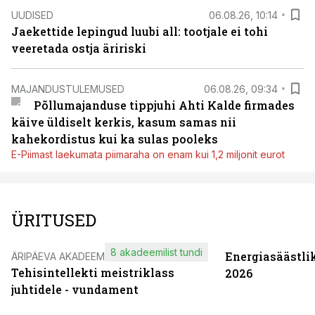
UUDISED
06.08.26, 10:14
Jaekettide lepingud luubi all: tootjale ei tohi
veeretada ostja äririski
MAJANDUSTULEMUSED
06.08.26, 09:34
Põllumajanduse tippjuhi Ahti Kalde firmades
käive üldiselt kerkis, kasum samas nii
kahekordistus kui ka sulas pooleks
E-Piimast laekumata piimaraha on enam kui 1,2 miljonit eurot
ÜRITUSED
8 akadeemilist tundi
Energiasäästli
ÄRIPÄEVA AKADEEMIA
Tehisintellekti meistriklass
2026
juhtidele - vundament