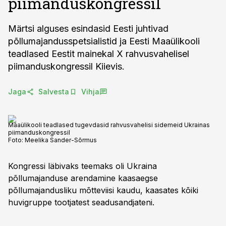
piimanduskongressil
Märtsi alguses esindasid Eesti juhtivad
põllumajandusspetsialistid ja Eesti Maaülikooli
teadlased Eestit mainekal X rahvusvahelisel
piimanduskongressil Kiievis.
Jaga
Salvesta
Vihja
Maaülikooli teadlased tugevdasid rahvusvahelisi sidemeid Ukrainas
piimanduskongressil
Foto:
Meelika Sander-Sõrmus
Kongressi läbivaks teemaks oli Ukraina
põllumajanduse arendamine kaasaegse
põllumajandusliku mõtteviisi kaudu, kaasates kõiki
huvigruppe tootjatest seadusandjateni.