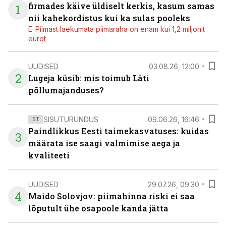
firmades käive üldiselt kerkis, kasum samas
1
nii kahekordistus kui ka sulas pooleks
E-Piimast laekumata piimaraha on enam kui 1,2 miljonit
eurot
UUDISED
03.08.26, 12:00
2
Lugeja küsib: mis toimub Läti
põllumajanduses?
SISUTURUNDUS
09.06.26, 16:46
ST
Paindlikkus Eesti taimekasvatuses: kuidas
3
määrata ise saagi valmimise aega ja
kvaliteeti
UUDISED
29.07.26, 09:30
4
Maido Solovjov: piimahinna riski ei saa
lõputult ühe osapoole kanda jätta