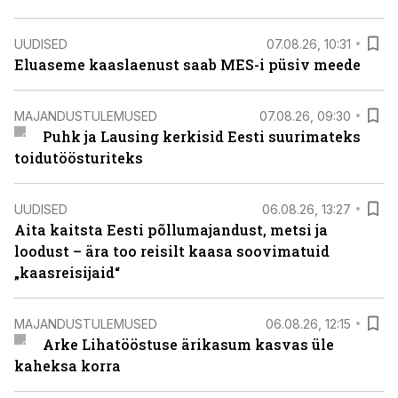
UUDISED
07.08.26, 10:31
Eluaseme kaaslaenust saab MES-i püsiv meede
MAJANDUSTULEMUSED
07.08.26, 09:30
Puhk ja Lausing kerkisid Eesti suurimateks
toidutöösturiteks
UUDISED
06.08.26, 13:27
Aita kaitsta Eesti põllumajandust, metsi ja
loodust – ära too reisilt kaasa soovimatuid
„kaasreisijaid“
MAJANDUSTULEMUSED
06.08.26, 12:15
Arke Lihatööstuse ärikasum kasvas üle
kaheksa korra