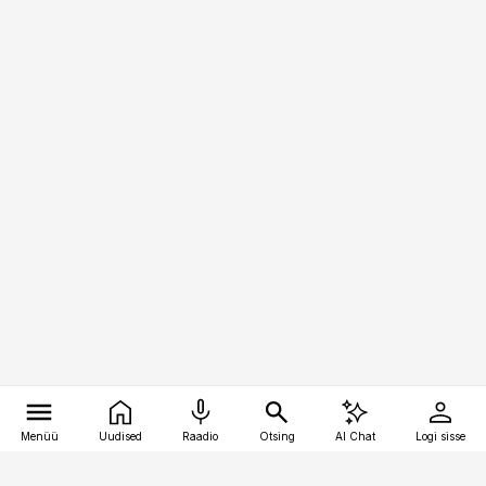
Menüü
Uudised
Raadio
Otsing
AI Chat
Logi sisse