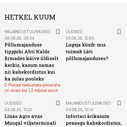
HETKEL KUUM
MAJANDUSTULEMUSED
UUDISED
06.08.26, 09:34
03.08.26, 12:00
Põllumajanduse
Lugeja küsib: mis
tippjuhi Ahti Kalde
toimub Läti
firmades käive üldiselt
põllumajanduses?
kerkis, kasum samas
nii kahekordistus kui
ka sulas pooleks
E-Piimast laekumata piimaraha
on enam kui 1,2 miljonit eurot
UUDISED
MAJANDUSTULEMUSED
04.08.26, 11:23
04.08.26, 12:14
Linas Agro avas
Infortari ärikasum
Muugal viljaterminali
peaaegu kahekordistus,