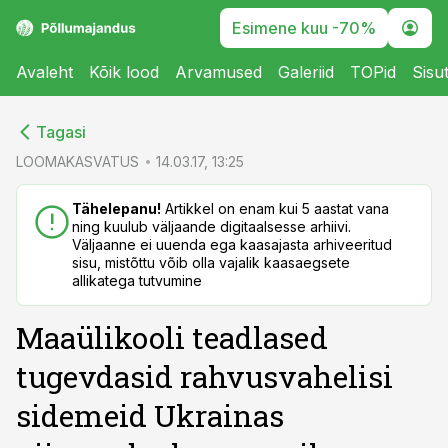
Esimene kuu -70%
Avaleht
Kõik lood
Arvamused
Galeriid
TOPid
Sisu
cebook
cebook
Tagasi
Twitter)
Twitter)
LOOMAKASVATUS
14.03.17, 13:25
kedIn
kedIn
Tähelepanu!
Artikkel on enam kui 5 aastat vana
ning kuulub väljaande digitaalsesse arhiivi.
ail
ail
Väljaanne ei uuenda ega kaasajasta arhiveeritud
sisu, mistõttu võib olla vajalik kaasaegsete
k
k
allikatega tutvumine
Maaülikooli teadlased
tugevdasid rahvusvahelisi
sidemeid Ukrainas