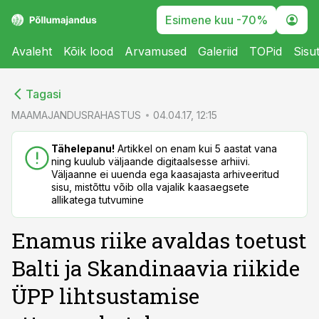
Esimene kuu -70%
Avaleht
Kõik lood
Arvamused
Galeriid
TOPid
Sisu
cebook
cebook
Tagasi
Twitter)
Twitter)
MAAMAJANDUSRAHASTUS
04.04.17, 12:15
kedIn
kedIn
Tähelepanu!
Artikkel on enam kui 5 aastat vana
ning kuulub väljaande digitaalsesse arhiivi.
ail
ail
Väljaanne ei uuenda ega kaasajasta arhiveeritud
sisu, mistõttu võib olla vajalik kaasaegsete
k
k
allikatega tutvumine
Enamus riike avaldas toetust
Balti ja Skandinaavia riikide
ÜPP lihtsustamise