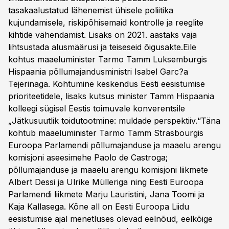
tasakaalustatud lähenemist ühisele poliitika
kujundamisele, riskipõhisemaid kontrolle ja reeglite
kihtide vähendamist. Lisaks on 2021. aastaks vaja
lihtsustada alusmäärusi ja teiseseid õigusakte.Eile
kohtus maaeluminister Tarmo Tamm Luksemburgis
Hispaania põllumajandusministri Isabel Garc?a
Tejerinaga. Kohtumine keskendus Eesti eesistumise
prioriteetidele, lisaks kutsus minister Tamm Hispaania
kolleegi sügisel Eestis toimuvale konverentsile
„Jätkusuutlik toidutootmine: muldade perspektiiv.“Täna
kohtub maaeluminister Tarmo Tamm Strasbourgis
Euroopa Parlamendi põllumajanduse ja maaelu arengu
komisjoni aseesimehe Paolo de Castroga;
põllumajanduse ja maaelu arengu komisjoni liikmete
Albert Dessi ja Ulrike Mülleriga ning Eesti Euroopa
Parlamendi liikmete Marju Lauristini, Jana Toomi ja
Kaja Kallasega. Kõne all on Eesti Euroopa Liidu
eesistumise ajal menetluses olevad eelnõud, eelkõige