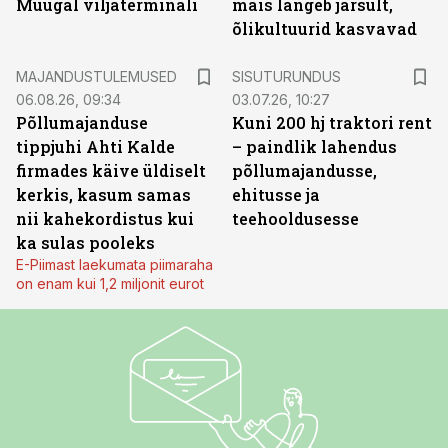
Muugal viljaterminali
mais langeb järsult,
õlikultuurid kasvavad
ST
MAJANDUSTULEMUSED
SISUTURUNDUS
06.08.26, 09:34
03.07.26, 10:27
Põllumajanduse
Kuni 200 hj traktori rent
tippjuhi Ahti Kalde
– paindlik lahendus
firmades käive üldiselt
põllumajandusse,
kerkis, kasum samas
ehitusse ja
nii kahekordistus kui
teehooldusesse
ka sulas pooleks
E-Piimast laekumata piimaraha
on enam kui 1,2 miljonit eurot