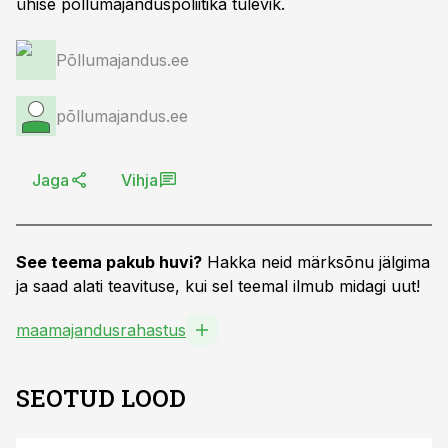
ühise põllumajanduspoliitika tulevik.
Põllumajandus.ee
põllumajandus.ee
Jaga
Vihja
See teema pakub huvi?
Hakka neid märksõnu jälgima
ja saad alati teavituse, kui sel teemal ilmub midagi uut!
maamajandusrahastus
SEOTUD LOOD
ST