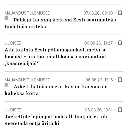
MAJANDUSTULEMUSED
07.08.26, 09:30
Puhk ja Lausing kerkisid Eesti suurimateks
toidutöösturiteks
UUDISED
06.08.26, 13:27
Aita kaitsta Eesti põllumajandust, metsi ja
loodust – ära too reisilt kaasa soovimatuid
„kaasreisijaid“
MAJANDUSTULEMUSED
06.08.26, 12:15
Arke Lihatööstuse ärikasum kasvas üle
kaheksa korra
UUDISED
06.08.26, 10:14
Jaekettide lepingud luubi all: tootjale ei tohi
veeretada ostja äririski