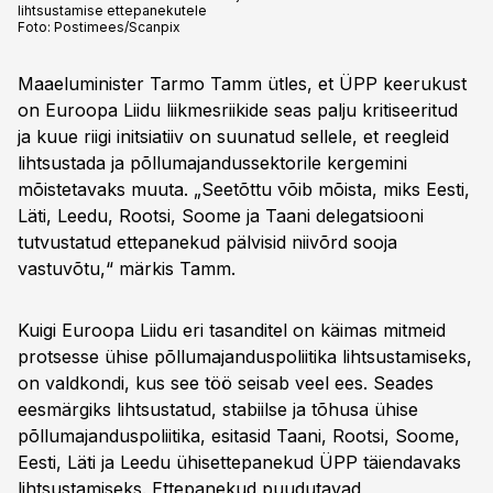
lihtsustamise ettepanekutele
Foto:
Postimees/Scanpix
Maaeluminister Tarmo Tamm ütles, et ÜPP keerukust
on Euroopa Liidu liikmesriikide seas palju kritiseeritud
ja kuue riigi initsiatiiv on suunatud sellele, et reegleid
lihtsustada ja põllumajandussektorile kergemini
mõistetavaks muuta. „Seetõttu võib mõista, miks Eesti,
Läti, Leedu, Rootsi, Soome ja Taani delegatsiooni
tutvustatud ettepanekud pälvisid niivõrd sooja
vastuvõtu,“ märkis Tamm.
Kuigi Euroopa Liidu eri tasanditel on käimas mitmeid
protsesse ühise põllumajanduspoliitika lihtsustamiseks,
on valdkondi, kus see töö seisab veel ees. Seades
eesmärgiks lihtsustatud, stabiilse ja tõhusa ühise
põllumajanduspoliitika, esitasid Taani, Rootsi, Soome,
Eesti, Läti ja Leedu ühisettepanekud ÜPP täiendavaks
lihtsustamiseks. Ettepanekud puudutavad