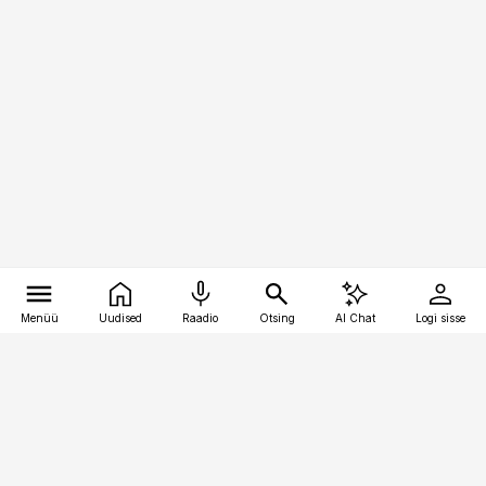
Menüü
Uudised
Raadio
Otsing
AI Chat
Logi sisse
Vana-Lõuna 39/1, 19094 Tallinn
(+372) 667 0111
pollumajandus@pollumajandus.ee