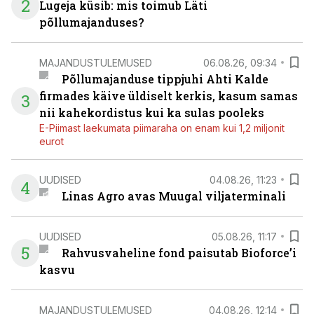
2
Lugeja küsib: mis toimub Läti
põllumajanduses?
MAJANDUSTULEMUSED
06.08.26, 09:34
Põllumajanduse tippjuhi Ahti Kalde
firmades käive üldiselt kerkis, kasum samas
3
nii kahekordistus kui ka sulas pooleks
E-Piimast laekumata piimaraha on enam kui 1,2 miljonit
eurot
UUDISED
04.08.26, 11:23
4
Linas Agro avas Muugal viljaterminali
UUDISED
05.08.26, 11:17
5
Rahvusvaheline fond paisutab Bioforce’i
kasvu
MAJANDUSTULEMUSED
04.08.26, 12:14