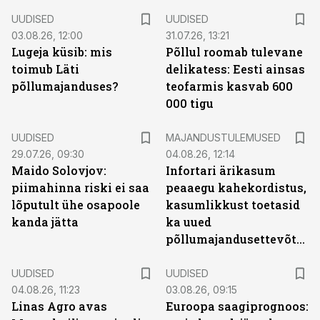
UUDISED
UUDISED
03.08.26, 12:00
31.07.26, 13:21
Lugeja küsib: mis
Põllul roomab tulevane
toimub Läti
delikatess: Eesti ainsas
põllumajanduses?
teofarmis kasvab 600
000 tigu
UUDISED
MAJANDUSTULEMUSED
29.07.26, 09:30
04.08.26, 12:14
Maido Solovjov:
Infortari ärikasum
piimahinna riski ei saa
peaaegu kahekordistus,
lõputult ühe osapoole
kasumlikkust toetasid
kanda jätta
ka uued
põllumajandusettevõtted
UUDISED
UUDISED
04.08.26, 11:23
03.08.26, 09:15
Linas Agro avas
Euroopa saagiprognoos: