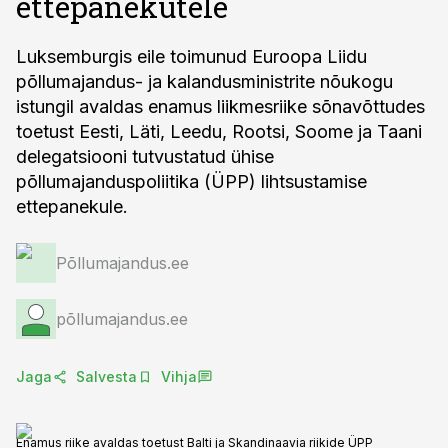
ettepanekutele
Luksemburgis eile toimunud Euroopa Liidu
põllumajandus- ja kalandusministrite nõukogu
istungil avaldas enamus liikmesriike sõnavõttudes
toetust Eesti, Läti, Leedu, Rootsi, Soome ja Taani
delegatsiooni tutvustatud ühise
põllumajanduspoliitika (ÜPP) lihtsustamise
ettepanekule.
Põllumajandus.ee
põllumajandus.ee
Jaga
Salvesta
Vihja
Enamus riike avaldas toetust Balti ja Skandinaavia riikide ÜPP