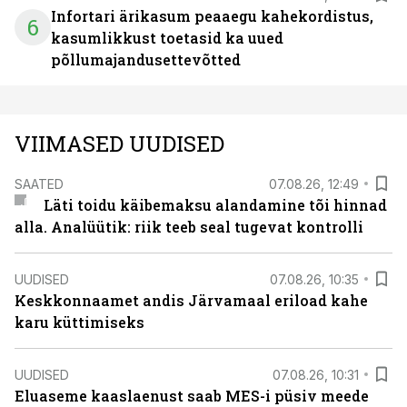
Infortari ärikasum peaaegu kahekordistus,
6
kasumlikkust toetasid ka uued
põllumajandusettevõtted
VIIMASED UUDISED
SAATED
07.08.26, 12:49
Läti toidu käibemaksu alandamine tõi hinnad
alla. Analüütik: riik teeb seal tugevat kontrolli
UUDISED
07.08.26, 10:35
Keskkonnaamet andis Järvamaal eriload kahe
karu küttimiseks
UUDISED
07.08.26, 10:31
Eluaseme kaaslaenust saab MES-i püsiv meede