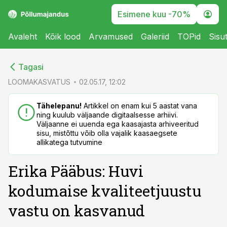
Esimene kuu -70%
Avaleht
Kõik lood
Arvamused
Galeriid
TOPid
Sisu
cebook
cebook
Tagasi
Twitter)
Twitter)
LOOMAKASVATUS
02.05.17, 12:02
kedIn
kedIn
Tähelepanu!
Artikkel on enam kui 5 aastat vana
ning kuulub väljaande digitaalsesse arhiivi.
ail
ail
Väljaanne ei uuenda ega kaasajasta arhiveeritud
sisu, mistõttu võib olla vajalik kaasaegsete
k
k
allikatega tutvumine
Erika Pääbus: Huvi
kodumaise kvaliteetjuustu
vastu on kasvanud