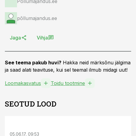
Põllumajandus.ee
põllumajandus.ee
Jaga
Vihja
See teema pakub huvi?
Hakka neid märksõnu jälgima
ja saad alati teavituse, kui sel teemal ilmub midagi uut!
Loomakasvatus
Toidu tootmine
SEOTUD LOOD
05.06.17, 09:53