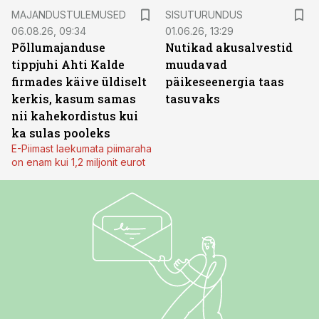
ST
MAJANDUSTULEMUSED
SISUTURUNDUS
06.08.26, 09:34
01.06.26, 13:29
Põllumajanduse
Nutikad akusalvestid
tippjuhi Ahti Kalde
muudavad
firmades käive üldiselt
päikeseenergia taas
kerkis, kasum samas
tasuvaks
nii kahekordistus kui
ka sulas pooleks
E-Piimast laekumata piimaraha
on enam kui 1,2 miljonit eurot