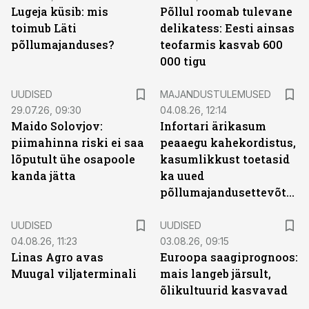
Lugeja küsib: mis
Põllul roomab tulevane
toimub Läti
delikatess: Eesti ainsas
põllumajanduses?
teofarmis kasvab 600
000 tigu
UUDISED
MAJANDUSTULEMUSED
29.07.26, 09:30
04.08.26, 12:14
Maido Solovjov:
Infortari ärikasum
piimahinna riski ei saa
peaaegu kahekordistus,
lõputult ühe osapoole
kasumlikkust toetasid
kanda jätta
ka uued
põllumajandusettevõtted
UUDISED
UUDISED
04.08.26, 11:23
03.08.26, 09:15
Linas Agro avas
Euroopa saagiprognoos:
Muugal viljaterminali
mais langeb järsult,
õlikultuurid kasvavad