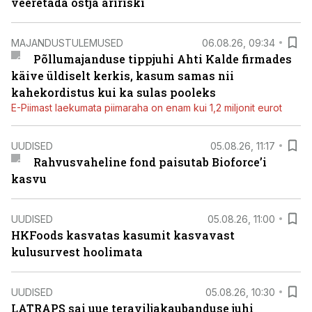
veeretada ostja äririski
MAJANDUSTULEMUSED
06.08.26, 09:34
Põllumajanduse tippjuhi Ahti Kalde firmades
käive üldiselt kerkis, kasum samas nii
kahekordistus kui ka sulas pooleks
E-Piimast laekumata piimaraha on enam kui 1,2 miljonit eurot
UUDISED
05.08.26, 11:17
Rahvusvaheline fond paisutab Bioforce’i
kasvu
UUDISED
05.08.26, 11:00
HKFoods kasvatas kasumit kasvavast
kulusurvest hoolimata
UUDISED
05.08.26, 10:30
LATRAPS sai uue teraviljakaubanduse juhi