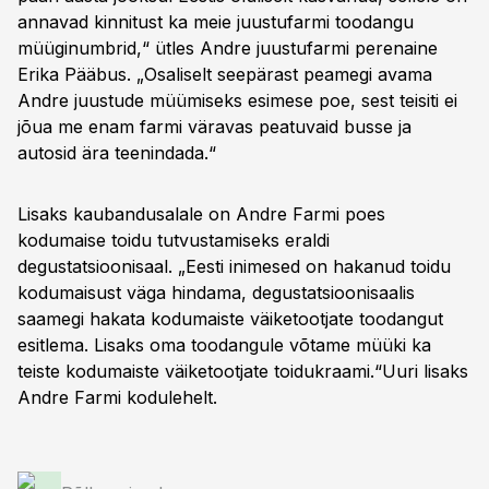
annavad kinnitust ka meie juustufarmi toodangu
müüginumbrid,“ ütles Andre juustufarmi perenaine
Erika Pääbus. „Osaliselt seepärast peamegi avama
Andre juustude müümiseks esimese poe, sest teisiti ei
jõua me enam farmi väravas peatuvaid busse ja
autosid ära teenindada.“
Lisaks kaubandusalale on Andre Farmi poes
kodumaise toidu tutvustamiseks eraldi
degustatsioonisaal. „Eesti inimesed on hakanud toidu
kodumaisust väga hindama, degustatsioonisaalis
saamegi hakata kodumaiste väiketootjate toodangut
esitlema. Lisaks oma toodangule võtame müüki ka
teiste kodumaiste väiketootjate toidukraami.“Uuri lisaks
Andre Farmi kodulehelt.