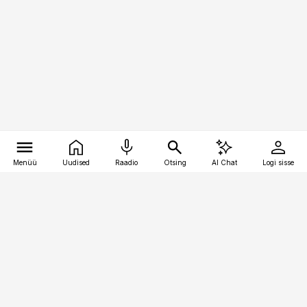
Menüü
Uudised
Raadio
Otsing
AI Chat
Logi sisse
Vana-Lõuna 39/1, 19094 Tallinn
(+372) 667 0111
pollumajandus@pollumajandus.ee
Telli
Reklaam