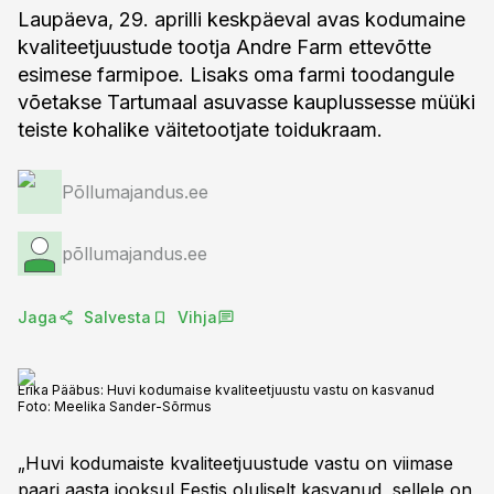
Laupäeva, 29. aprilli keskpäeval avas kodumaine
kvaliteetjuustude tootja Andre Farm ettevõtte
esimese farmipoe. Lisaks oma farmi toodangule
võetakse Tartumaal asuvasse kauplussesse müüki
teiste kohalike väitetootjate toidukraam.
Põllumajandus.ee
põllumajandus.ee
Jaga
Salvesta
Vihja
Erika Pääbus: Huvi kodumaise kvaliteetjuustu vastu on kasvanud
Foto:
Meelika Sander-Sõrmus
„Huvi kodumaiste kvaliteetjuustude vastu on viimase
paari aasta jooksul Eestis oluliselt kasvanud, sellele on