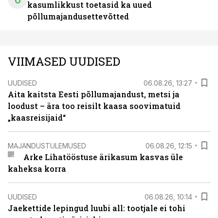
kasumlikkust toetasid ka uued
põllumajandusettevõtted
VIIMASED UUDISED
UUDISED
06.08.26, 13:27
Aita kaitsta Eesti põllumajandust, metsi ja
loodust – ära too reisilt kaasa soovimatuid
„kaasreisijaid“
MAJANDUSTULEMUSED
06.08.26, 12:15
Arke Lihatööstuse ärikasum kasvas üle
kaheksa korra
UUDISED
06.08.26, 10:14
Jaekettide lepingud luubi all: tootjale ei tohi