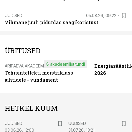
UUDISED
05.08.26, 09:22
Vihmane juuli pidurdas saagikoristust
ÜRITUSED
8 akadeemilist tundi
Energiasäästli
ÄRIPÄEVA AKADEEMIA
Tehisintellekti meistriklass
2026
juhtidele - vundament
HETKEL KUUM
UUDISED
UUDISED
03.08.26, 12:00
31.07.26, 13:21