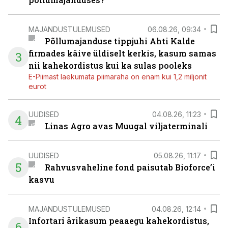
MAJANDUSTULEMUSED
06.08.26, 09:34
Põllumajanduse tippjuhi Ahti Kalde
firmades käive üldiselt kerkis, kasum samas
3
nii kahekordistus kui ka sulas pooleks
E-Piimast laekumata piimaraha on enam kui 1,2 miljonit
eurot
UUDISED
04.08.26, 11:23
4
Linas Agro avas Muugal viljaterminali
UUDISED
05.08.26, 11:17
5
Rahvusvaheline fond paisutab Bioforce’i
kasvu
MAJANDUSTULEMUSED
04.08.26, 12:14
Infortari ärikasum peaaegu kahekordistus,
6