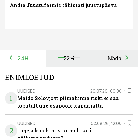
Andre Juustufarmis tähistati juustupäeva
24H
72H
Nädal
ENIMLOETUD
UUDISED
29.07.26, 09:30
1
Maido Solovjov: piimahinna riski ei saa
lõputult ühe osapoole kanda jätta
UUDISED
03.08.26, 12:00
2
Lugeja küsib: mis toimub Läti
põllumajanduses?