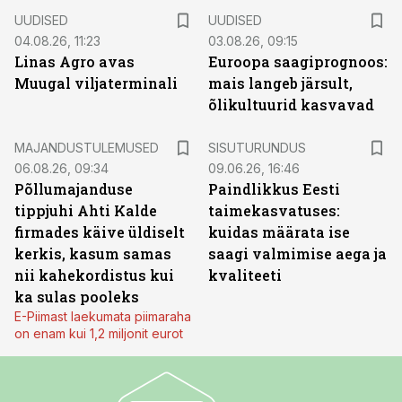
UUDISED
UUDISED
04.08.26, 11:23
03.08.26, 09:15
Linas Agro avas
Euroopa saagiprognoos:
Muugal viljaterminali
mais langeb järsult,
õlikultuurid kasvavad
ST
MAJANDUSTULEMUSED
SISUTURUNDUS
06.08.26, 09:34
09.06.26, 16:46
Põllumajanduse
Paindlikkus Eesti
tippjuhi Ahti Kalde
taimekasvatuses:
firmades käive üldiselt
kuidas määrata ise
kerkis, kasum samas
saagi valmimise aega ja
nii kahekordistus kui
kvaliteeti
ka sulas pooleks
E-Piimast laekumata piimaraha
on enam kui 1,2 miljonit eurot