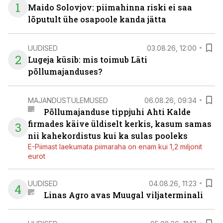
1
Maido Solovjov: piimahinna riski ei saa
lõputult ühe osapoole kanda jätta
UUDISED
03.08.26, 12:00
2
Lugeja küsib: mis toimub Läti
põllumajanduses?
MAJANDUSTULEMUSED
06.08.26, 09:34
Põllumajanduse tippjuhi Ahti Kalde
firmades käive üldiselt kerkis, kasum samas
3
nii kahekordistus kui ka sulas pooleks
E-Piimast laekumata piimaraha on enam kui 1,2 miljonit
eurot
UUDISED
04.08.26, 11:23
4
Linas Agro avas Muugal viljaterminali