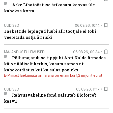
Arke Lihatööstuse ärikasum kasvas üle
kaheksa korra
UUDISED
06.08.26, 10:14
Jaekettide lepingud luubi all: tootjale ei tohi
veeretada ostja äririski
MAJANDUSTULEMUSED
06.08.26, 09:34
Põllumajanduse tippjuhi Ahti Kalde firmades
käive üldiselt kerkis, kasum samas nii
kahekordistus kui ka sulas pooleks
E-Piimast laekumata piimaraha on enam kui 1,2 miljonit eurot
UUDISED
05.08.26, 11:17
Rahvusvaheline fond paisutab Bioforce’i
kasvu