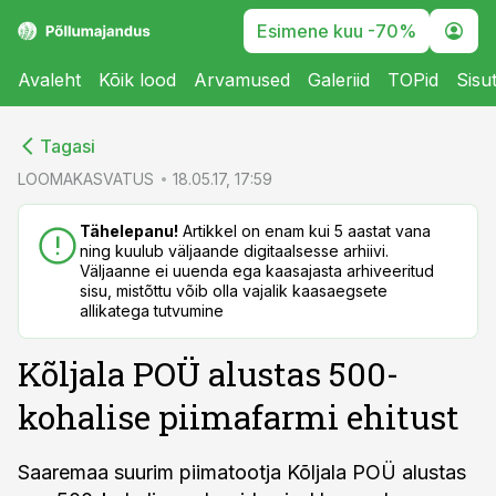
Esimene kuu -70%
Avaleht
Kõik lood
Arvamused
Galeriid
TOPid
Sisu
cebook
cebook
Tagasi
Twitter)
Twitter)
LOOMAKASVATUS
18.05.17, 17:59
kedIn
kedIn
Tähelepanu!
Artikkel on enam kui 5 aastat vana
ning kuulub väljaande digitaalsesse arhiivi.
ail
ail
Väljaanne ei uuenda ega kaasajasta arhiveeritud
sisu, mistõttu võib olla vajalik kaasaegsete
k
k
allikatega tutvumine
Kõljala POÜ alustas 500-
kohalise piimafarmi ehitust
Saaremaa suurim piimatootja Kõljala POÜ alustas