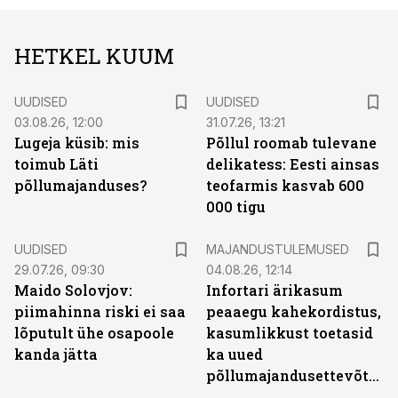
HETKEL KUUM
UUDISED
UUDISED
03.08.26, 12:00
31.07.26, 13:21
Lugeja küsib: mis
Põllul roomab tulevane
toimub Läti
delikatess: Eesti ainsas
põllumajanduses?
teofarmis kasvab 600
000 tigu
UUDISED
MAJANDUSTULEMUSED
29.07.26, 09:30
04.08.26, 12:14
Maido Solovjov:
Infortari ärikasum
piimahinna riski ei saa
peaaegu kahekordistus,
lõputult ühe osapoole
kasumlikkust toetasid
kanda jätta
ka uued
põllumajandusettevõtted