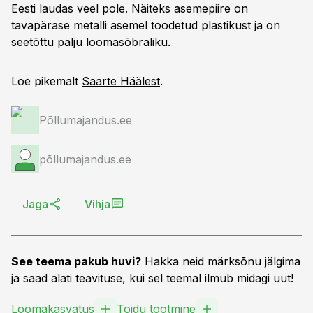
Eesti laudas veel pole. Näiteks asemepiire on
tavapärase metalli asemel toodetud plastikust ja on
seetõttu palju loomasõbraliku.
Loe pikemalt
Saarte Häälest
.
Põllumajandus.ee
põllumajandus.ee
Jaga
Vihja
See teema pakub huvi?
Hakka neid märksõnu jälgima
ja saad alati teavituse, kui sel teemal ilmub midagi uut!
Loomakasvatus
Toidu tootmine