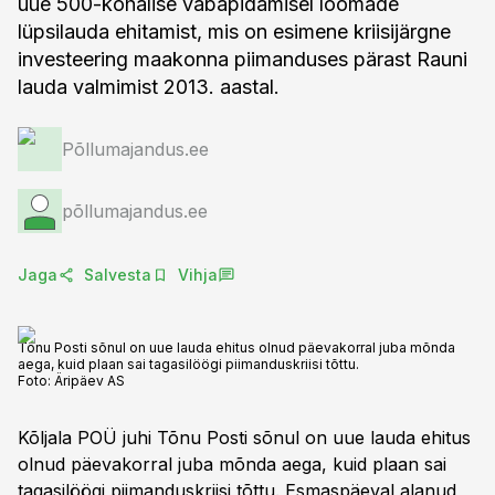
uue 500-kohalise vabapidamisel loomade
lüpsilauda ehitamist, mis on esimene kriisijärgne
investeering maakonna piimanduses pärast Rauni
lauda valmimist 2013. aastal.
Põllumajandus.ee
põllumajandus.ee
Jaga
Salvesta
Vihja
Tõnu Posti sõnul on uue lauda ehitus olnud päevakorral juba mõnda
aega, kuid plaan sai tagasilöögi piimanduskriisi tõttu.
Foto:
Äripäev AS
Kõljala POÜ juhi Tõnu Posti sõnul on uue lauda ehitus
olnud päevakorral juba mõnda aega, kuid plaan sai
tagasilöögi piimanduskriisi tõttu. Esmaspäeval alanud