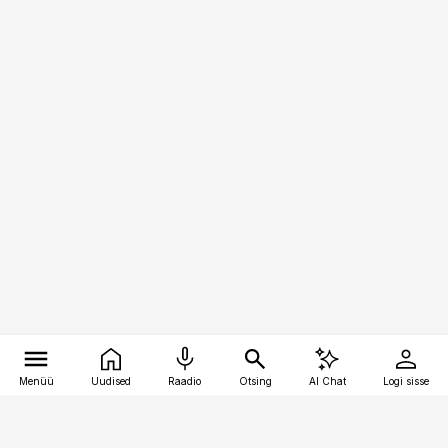
Menüü
Uudised
Raadio
Otsing
AI Chat
Logi sisse