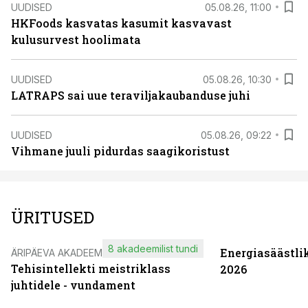
UUDISED
05.08.26, 11:00
HKFoods kasvatas kasumit kasvavast
kulusurvest hoolimata
UUDISED
05.08.26, 10:30
LATRAPS sai uue teraviljakaubanduse juhi
UUDISED
05.08.26, 09:22
Vihmane juuli pidurdas saagikoristust
ÜRITUSED
8 akadeemilist tundi
Energiasäästli
ÄRIPÄEVA AKADEEMIA
Tehisintellekti meistriklass
2026
juhtidele - vundament