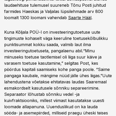
laudaehituse tulemusel suureneb Tõnu Posti juhitud
farmides Haeskas ja Valjalas lüpsilehmade arv 800
loomalt 1300 loomani vahendab
Saarte Hääl
.
Kuna Kõljala POÜ-l on investeeringutoetuse uute
tingimuste kohaselt väga keeruline toetusekõlbulikku
punktisummat kokku saada, valmib laut ilma
investeeringutoetuseta, pangalaenu abil.“Minu
miinuseks toetuse taotlemisel oli liiga suur käive ja
varasem toetuse kasutamine,” selgitas Post, kes
pöördus kapitali saamiseks kohe panga poole. “Saime
pangaga kaubale, mängime nüüd jälle ühes liigas.”Uute
lahendustena võetakse ehitatavas laudas Saaremaal
esmakordselt kasutusele sõnniku separeerimine.
Separaator lõhustab sõnniku vedel -ja
kuivfraktsiooniks, millest viimast kasutatakse uuesti
loomade allapanuna. Uuenduslikud on ka lauda
sööda- ja asemepiirded, milliseid praegu üheski teises