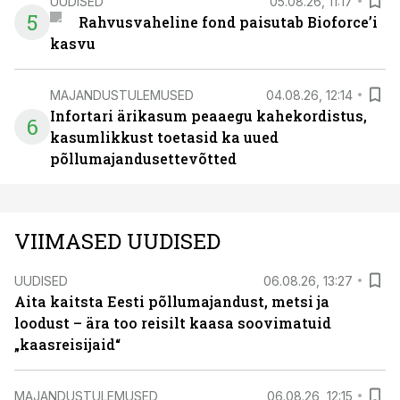
UUDISED
05.08.26, 11:17
5
Rahvusvaheline fond paisutab Bioforce’i
kasvu
MAJANDUSTULEMUSED
04.08.26, 12:14
Infortari ärikasum peaaegu kahekordistus,
6
kasumlikkust toetasid ka uued
põllumajandusettevõtted
VIIMASED UUDISED
UUDISED
06.08.26, 13:27
Aita kaitsta Eesti põllumajandust, metsi ja
loodust – ära too reisilt kaasa soovimatuid
„kaasreisijaid“
MAJANDUSTULEMUSED
06.08.26, 12:15