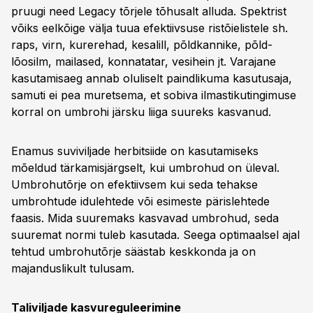
pruugi need Legacy tõrjele tõhusalt alluda. Spektrist
võiks eelkõige välja tuua efektiivsuse ristõielistele sh.
raps, virn, kurerehad, kesalill, põldkannike, põld-
lõosilm, mailased, konnatatar, vesihein jt. Varajane
kasutamisaeg annab oluliselt paindlikuma kasutusaja,
samuti ei pea muretsema, et sobiva ilmastikutingimuse
korral on umbrohi järsku liiga suureks kasvanud.
Enamus suviviljade herbitsiide on kasutamiseks
mõeldud tärkamisjärgselt, kui umbrohud on üleval.
Umbrohutõrje on efektiivsem kui seda tehakse
umbrohtude idulehtede või esimeste pärislehtede
faasis. Mida suuremaks kasvavad umbrohud, seda
suuremat normi tuleb kasutada. Seega optimaalsel ajal
tehtud umbrohutõrje säästab keskkonda ja on
majanduslikult tulusam.
Taliviljade kasvureguleerimine