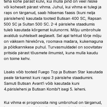
teha kohe pärast külvi, kui mulla pind on veel niiske
või koheselt pärast vihma. Juhul, kui vihma ei tulegi ja
raps on tärganud, saab hilisemas faasis (kuni nelja
pärisleheni) kasutada tooteid Butisan 400 SC, Rapsan
500 SC ja Sultan 500 SC. 2-4 pärislehe staadiumis
tuleb kasutada kõrgemat kulunormi. Mõju umbrohule
avaldub suhteliselt aeglaselt. Sel ajal tehtud tõrje mõju
on väiksem hiirekõrva, roomava madara, kukemaguna
ja põldkannikese puhul. Turvasmuldadel on soovitatav
pritsida pärast tõusmete ilmumist, kuna mulla kaudu
on toime kehv.
Lisaks võib tooteid Fuego Top ja Butisan Star kasutada
peale tärkamist kuni rapsi 3 pärislehe staadiumini.
Samuti Butisan Avant’i võib kasutada kuni
4.pärisleheni ja Butisan Kombi’t isegi 5. leheni.
Kui vihma ei prognoosita ning umbrohud on tärganud,