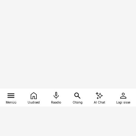
Menüü
Uudised
Raadio
Otsing
AI Chat
Logi sisse
Vana-Lõuna 39/1, 19094 Tallinn