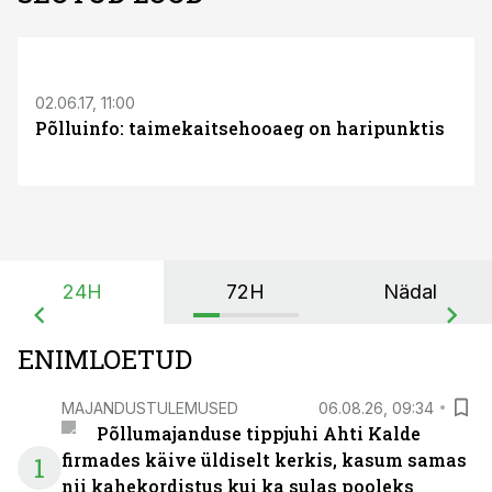
02.06.17, 11:00
Põlluinfo: taimekaitsehooaeg on haripunktis
24H
72H
Nädal
ENIMLOETUD
MAJANDUSTULEMUSED
06.08.26, 09:34
Põllumajanduse tippjuhi Ahti Kalde
firmades käive üldiselt kerkis, kasum samas
1
nii kahekordistus kui ka sulas pooleks