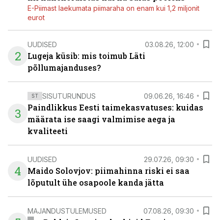
E-Piimast laekumata piimaraha on enam kui 1,2 miljonit
eurot
UUDISED
03.08.26, 12:00
2
Lugeja küsib: mis toimub Läti
põllumajanduses?
SISUTURUNDUS
09.06.26, 16:46
ST
Paindlikkus Eesti taimekasvatuses: kuidas
3
määrata ise saagi valmimise aega ja
kvaliteeti
UUDISED
29.07.26, 09:30
4
Maido Solovjov: piimahinna riski ei saa
lõputult ühe osapoole kanda jätta
MAJANDUSTULEMUSED
07.08.26, 09:30