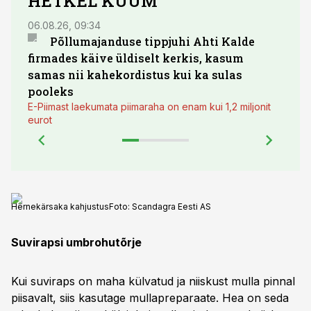
HETKEL KUUM
06.08.26, 09:34
03.08.
Põllumajanduse tippjuhi Ahti Kalde
Luge
firmades käive üldiselt kerkis, kasum
põll
samas nii kahekordistus kui ka sulas
pooleks
E-Piimast laekumata piimaraha on enam kui 1,2 miljonit
eurot
Hernekärsaka kahjustus
Foto:
Scandagra Eesti AS
Suvirapsi umbrohutõrje
Kui suviraps on maha külvatud ja niiskust mulla pinnal
piisavalt, siis kasutage mullapreparaate. Hea on seda