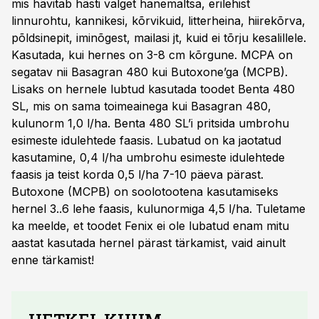
mis hävitab hästi valget hanemaltsa, erilehist
linnurohtu, kannikesi, kõrvikuid, litterheina, hiirekõrva,
põldsinepit, iminõgest, mailasi jt, kuid ei tõrju kesalillele.
Kasutada, kui hernes on 3-8 cm kõrgune. MCPA on
segatav nii Basagran 480 kui Butoxone’ga (MCPB).
Lisaks on hernele lubtud kasutada toodet Benta 480
SL, mis on sama toimeainega kui Basagran 480,
kulunorm 1,0 l/ha. Benta 480 SL’i pritsida umbrohu
esimeste idulehtede faasis. Lubatud on ka jaotatud
kasutamine, 0,4 l/ha umbrohu esimeste idulehtede
faasis ja teist korda 0,5 l/ha 7-10 päeva pärast.
Butoxone (MCPB) on soolotootena kasutamiseks
hernel 3..6 lehe faasis, kulunormiga 4,5 l/ha. Tuletame
ka meelde, et toodet Fenix ei ole lubatud enam mitu
aastat kasutada hernel pärast tärkamist, vaid ainult
enne tärkamist!