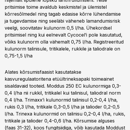
hiljemalt lipulehe lõpliku lahtrirullumiseni. Teise
pritsimise toime avaldub keskmistel ja ülemistel
kõrresõlmedel ning tagab edasise kõrre lühendamise
ja tugevdamise ning seeläbi väheneb lamandumisrisk
veelgi, soovitatav kulunorm 0,5 l/ha. Ühekordsel
pritsimisel ning kui eelnevalt Cycocel’i pole kasutatud,
võiks kulunorm olla vähemalt 0,75 l/ha. Registreeritud
kulunorm talinisule, tritikalele, rukkile ja taliodrale on
0,75-1,5 l/ha
Alates kõrsumisfaasist kasutatakse
kasvuregulaatoritena etüültrineksapaki toimeainet
sisaldavaid tooteid. Moddus 250 EC kulunormiga 0,3-
0,4 l/ha nii rukkil, tritikalel kui talinisul, taliodral norm
0,4 l/ha. Trimaxx’i kulunormid talinisul 0,2-0,4 l/ha,
rukis 0,3 l/ha, tritikale 0,3-0,5 l/ha ja talioder 0,2-0,5
l/ha. Trinexa kulunormid on talinisu 0,2-0,4 l/ha, rukis,
tritikale ja talioder 0,4-0,6 l/ha. Kõrsumise alguses
(faas 31-32), koos fungitsiidiga, võib kasutada Moddust