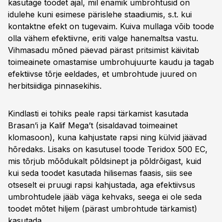
kasutage toodet ajal, mil enamik umbrohtusid on
idulehe kuni esimese pärislehe staadiumis, s.t. kui
kontaktne efekt on tugevaim. Kuiva mullaga võib toode
olla vähem efektiivne, eriti valge hanemaltsa vastu.
Vihmasadu mõned päevad pärast pritsimist käivitab
toimeainete omastamise umbrohujuurte kaudu ja tagab
efektiivse tõrje eeldades, et umbrohtude juured on
herbitsiidiga pinnasekihis.
Kindlasti ei tohiks peale rapsi tärkamist kasutada
Brasan’i ja Kalif Mega’t (sisaldavad toimeainet
klomasoon), kuna kahjustate rapsi ning külvid jäävad
hõredaks. Lisaks on kasutusel toode Teridox 500 EC,
mis tõrjub mõõdukalt põldsinept ja põldrõigast, kuid
kui seda toodet kasutada hilisemas faasis, siis see
otseselt ei pruugi rapsi kahjustada, aga efektiivsus
umbrohtudele jääb väga kehvaks, seega ei ole seda
toodet mõtet hiljem (pärast umbrohtude tärkamist)
kasutada.