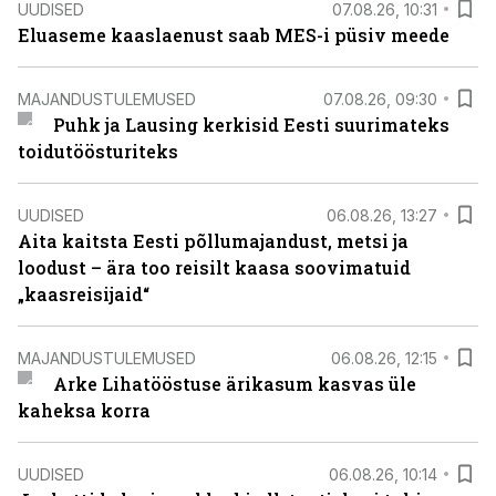
UUDISED
07.08.26, 10:31
Eluaseme kaaslaenust saab MES-i püsiv meede
MAJANDUSTULEMUSED
07.08.26, 09:30
Puhk ja Lausing kerkisid Eesti suurimateks
toidutöösturiteks
UUDISED
06.08.26, 13:27
Aita kaitsta Eesti põllumajandust, metsi ja
loodust – ära too reisilt kaasa soovimatuid
„kaasreisijaid“
MAJANDUSTULEMUSED
06.08.26, 12:15
Arke Lihatööstuse ärikasum kasvas üle
kaheksa korra
UUDISED
06.08.26, 10:14