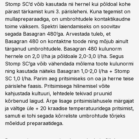
Stomp SC’d võib kasutada nii hernel kui põldoal kohe
pärast tärkamist kuni 3. pärisleheni. Kuna tegemist on
mullapreparaadiga, on umbrohtudele kontaktikaudne
toime väiksem. Spektri laiendamiseks on soovitav
segada Basagran 480’ga. Arvestada tuleb, et
Basagran 480 on kontaktne toode ning mõjub ainult
tärganud umbrohtudele. Basagran 480 kulunorm
hernele on 2,0 l/ha ja põldoale 2,0-3,0 l/ha. Segus
Stomp SC’ga võib vähendada mõlema toote kulunormi
ning kasutada näiteks Basagran 1,0-2,0 l/ha + Stomp
SC 1,0 l/ha. Parim aeg pritsimiseks on oa ja herne teise
pärislehe faasis. Pritsimisega hilinemisel võite
kahjustada kultuuri, lehtedele tekivad pruunid
kõrbenud laigud. Ärge lisage pritsimislahusele märgajat
ja vältige üle + 20 kraadise temperatuuridega pritsimist,
samuti ei tohi segada kõrreliste umbrohtude tõrjeks
mõeldud preparaatidega.