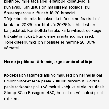
pikitriipe, mille tagajärjel lehetipud kolletuvad ja
kuivavad. Kahjustus on massilisem soojaga, kui
õhutemperatuur tõuseb 18-20 kraadini.
Tõrjekriteeriumiks loetakse, kui tõusmete faasis 1 m²
kohta on 20-25 mardikat või 20-25% lehtedest on
kahjustatud. Kontrollida tasuks ka taliviljasid, eelkõige
tritikalet ja rukist, kus oleme avastanud ripslased.
Tõrjekriteeriumiks on ripslaste esinemine 20–30%
võrsetel.
Herne ja põldoa tärkamisjärgne umbrohutõrje
Kõigepealt vaatamegi mis võimalused on hernel ja oal
umbrohutõrjet teha peale kultuuri tärkamist. Põldoal
peale tärkamist palju võimalusi kahjuks ei ole, sisuliselt
Stomp SC ja Basagran 480, hernel on võimalusi pisut
rohkem.