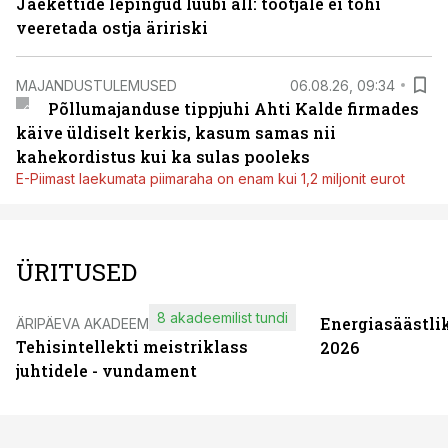
Jaekettide lepingud luubi all: tootjale ei tohi
veeretada ostja äririski
MAJANDUSTULEMUSED
06.08.26, 09:34
Põllumajanduse tippjuhi Ahti Kalde firmades
käive üldiselt kerkis, kasum samas nii
kahekordistus kui ka sulas pooleks
E-Piimast laekumata piimaraha on enam kui 1,2 miljonit eurot
ÜRITUSED
8 akadeemilist tundi
Energiasäästli
ÄRIPÄEVA AKADEEMIA
Tehisintellekti meistriklass
2026
juhtidele - vundament