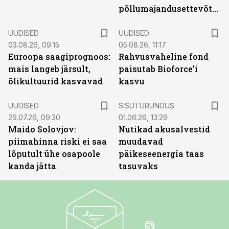
põllumajandusettevõtted
UUDISED
UUDISED
03.08.26, 09:15
05.08.26, 11:17
Euroopa saagiprognoos:
Rahvusvaheline fond
mais langeb järsult,
paisutab Bioforce’i
õlikultuurid kasvavad
kasvu
ST
UUDISED
SISUTURUNDUS
29.07.26, 09:30
01.06.26, 13:29
Maido Solovjov:
Nutikad akusalvestid
piimahinna riski ei saa
muudavad
lõputult ühe osapoole
päikeseenergia taas
kanda jätta
tasuvaks