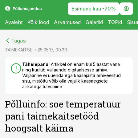
Esimene kuu -70%
Avaleht
Kõik lood
Arvamused
Galeriid
TOPid
Sisu
cebook
cebook
Tagasi
Twitter)
Twitter)
TAIMEKAITSE
25.05.17, 09:30
kedIn
kedIn
Tähelepanu!
Artikkel on enam kui 5 aastat vana
ning kuulub väljaande digitaalsesse arhiivi.
ail
ail
Väljaanne ei uuenda ega kaasajasta arhiveeritud
sisu, mistõttu võib olla vajalik kaasaegsete
k
k
allikatega tutvumine
Põlluinfo: soe temperatuur
pani taimekaitsetööd
hoogsalt käima