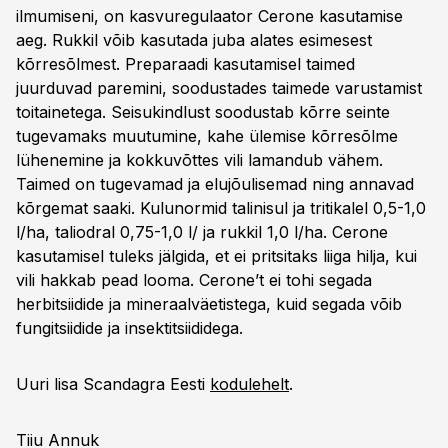
ilmumiseni, on kasvuregulaator Cerone kasutamise
aeg. Rukkil võib kasutada juba alates esimesest
kõrresõlmest. Preparaadi kasutamisel taimed
juurduvad paremini, soodustades taimede varustamist
toitainetega. Seisukindlust soodustab kõrre seinte
tugevamaks muutumine, kahe ülemise kõrresõlme
lühenemine ja kokkuvõttes vili lamandub vähem.
Taimed on tugevamad ja elujõulisemad ning annavad
kõrgemat saaki. Kulunormid talinisul ja tritikalel 0,5-1,0
l/ha, taliodral 0,75-1,0 l/ ja rukkil 1,0 l/ha. Cerone
kasutamisel tuleks jälgida, et ei pritsitaks liiga hilja, kui
vili hakkab pead looma. Cerone’t ei tohi segada
herbitsiidide ja mineraalväetistega, kuid segada võib
fungitsiidide ja insektitsiididega.
Uuri lisa Scandagra Eesti
kodulehelt
.
Tiiu Annuk