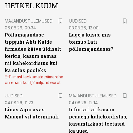
HETKEL KUUM
MAJANDUSTULEMUSED
UUDISED
06.08.26, 09:34
03.08.26, 12:00
Põllumajanduse
Lugeja küsib: mis
tippjuhi Ahti Kalde
toimub Läti
firmades käive üldiselt
põllumajanduses?
kerkis, kasum samas
nii kahekordistus kui
ka sulas pooleks
E-Piimast laekumata piimaraha
on enam kui 1,2 miljonit eurot
UUDISED
MAJANDUSTULEMUSED
04.08.26, 11:23
04.08.26, 12:14
Linas Agro avas
Infortari ärikasum
Muugal viljaterminali
peaaegu kahekordistus,
kasumlikkust toetasid
ka uued