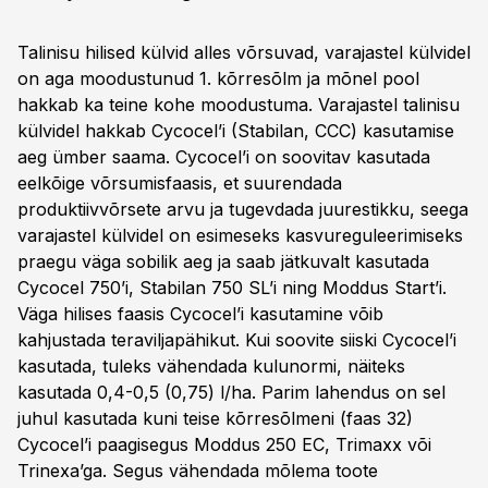
Talinisu hilised külvid alles võrsuvad, varajastel külvidel
on aga moodustunud 1. kõrresõlm ja mõnel pool
hakkab ka teine kohe moodustuma. Varajastel talinisu
külvidel hakkab Cycocel’i (Stabilan, CCC) kasutamise
aeg ümber saama. Cycocel’i on soovitav kasutada
eelkõige võrsumisfaasis, et suurendada
produktiivvõrsete arvu ja tugevdada juurestikku, seega
varajastel külvidel on esimeseks kasvureguleerimiseks
praegu väga sobilik aeg ja saab jätkuvalt kasutada
Cycocel 750’i, Stabilan 750 SL’i ning Moddus Start’i.
Väga hilises faasis Cycocel’i kasutamine võib
kahjustada teraviljapähikut. Kui soovite siiski Cycocel’i
kasutada, tuleks vähendada kulunormi, näiteks
kasutada 0,4-0,5 (0,75) l/ha. Parim lahendus on sel
juhul kasutada kuni teise kõrresõlmeni (faas 32)
Cycocel’i paagisegus Moddus 250 EC, Trimaxx või
Trinexa’ga. Segus vähendada mõlema toote