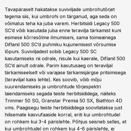
Tavapäraselt hakatakse suviviljade umbrohutõrjet
tegema siis, kui umbrohi on tärganud, aga seda on
võimalus teha ka juba varem. Herbitsiidi Legacy 500
SC’d võib kasutada juba enne teravilja tärkamist kuni
esimese kõrresõlme ilmumiseni, sama toimeainega
Diflanil 500 SC’d puhmiku kujunemisest võrsumise
lõpuni. Suviviljadest sobib Legacy 500 SC
kasutamiseks nii odrale, nisule kui kaerale, Diflanil 500
SC’d ainult odrale. Parim kasutusaeg on teraviljal
tärkamiseelselt või varajase tärkamisjärgse pritsimisega
(teraviljal kaks lehte). Kes soovib, võib mõju
suurendamiseks ja umbrohtude tõrjespektri
laiendamiseks segada teiste herbitsiididega, näiteks
Trimmer 50 SG, Granstar Premia 50 SX, Biathlon 4D
vms. Paagisegu teiste herbitsiididega soovitatakse just
hilisemate kasvufaaside korral, eriti kui umbrohtudel
on rohkem kui 3-4 pärislehte. Põhjus seisneb selles, et
kui umbrohtudel on rohkem kui 4-6 pärislehte, ei