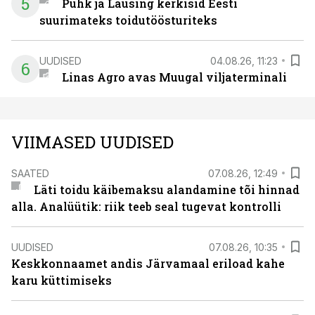
5
Puhk ja Lausing kerkisid Eesti
suurimateks toidutöösturiteks
UUDISED
04.08.26, 11:23
6
Linas Agro avas Muugal viljaterminali
VIIMASED UUDISED
SAATED
07.08.26, 12:49
Läti toidu käibemaksu alandamine tõi hinnad
alla. Analüütik: riik teeb seal tugevat kontrolli
UUDISED
07.08.26, 10:35
Keskkonnaamet andis Järvamaal eriload kahe
karu küttimiseks