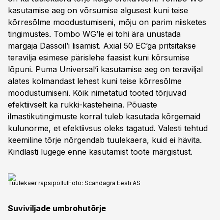
kasutamise aeg on võrsumise algusest kuni teise
kõrresõlme moodustumiseni, mõju on parim niisketes
tingimustes. Tombo WG’le ei tohi ära unustada
märgaja Dassoil’i lisamist. Axial 50 EC’ga pritsitakse
teravilja esimese pärislehe faasist kuni kõrsumise
lõpuni. Puma Universal’i kasutamise aeg on teraviljal
alates kolmandast lehest kuni teise kõrresõlme
moodustumiseni. Kõik nimetatud tooted tõrjuvad
efektiivselt ka rukki-kasteheina. Põuaste
ilmastikutingimuste korral tuleb kasutada kõrgemaid
kulunorme, et efektiivsus oleks tagatud. Valesti tehtud
keemiline tõrje nõrgendab tuulekaera, kuid ei hävita.
Kindlasti lugege enne kasutamist toote märgistust.
Tuulekaer rapsipõllul
Foto:
Scandagra Eesti AS
Suviviljade umbrohutõrje