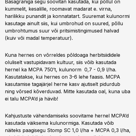
Basagraniga segu soovitan kasutada, kui põllul on
kummelit, kesalille, roomavat madarat e. virna,
harilikku punandit ja konnatatart. Suuremat kulunormi
kasutage ainult siis, kui umbrohud on suured, põllu
umbrohtumus suur või pritsimistingimused halvad
(kuiv või madal temperatuur).
Kuna hernes on võrreldes põldoaga herbitsiididele
oluliselt vastupidavam kultuur, siis võib kasutada
hernel ka MCPA 750’t, kulunorm 0,7 - 0,9 l/ha.
Kasutatakse, kui hernes on 3-6 lehe faasis. MCPA
kasutamise tagajärjel herne kasv ajutiselt pidurdub
ning võrsed kõverduvad. Mitte kasutada oal, kuna uba
ei talu MCPA’d ja hävib!
Kahjustuste vähendamiseks soovitame hernel MCPA’d
kasutada väiksema kulunormiga. Kasutada võib
näiteks paagisegu Stomp SC 1,0 l/ha + MCPA 0,3 l/ha,