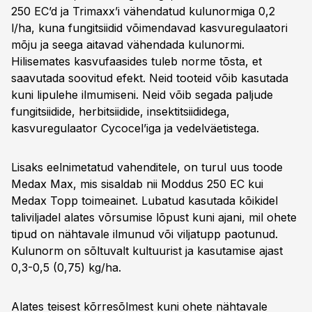
250 EC’d ja Trimaxx’i vähendatud kulunormiga 0,2
l/ha, kuna fungitsiidid võimendavad kasvuregulaatori
mõju ja seega aitavad vähendada kulunormi.
Hilisemates kasvufaasides tuleb norme tõsta, et
saavutada soovitud efekt. Neid tooteid võib kasutada
kuni lipulehe ilmumiseni. Neid võib segada paljude
fungitsiidide, herbitsiidide, insektitsiididega,
kasvuregulaator Cycocel’iga ja vedelväetistega.
Lisaks eelnimetatud vahenditele, on turul uus toode
Medax Max, mis sisaldab nii Moddus 250 EC kui
Medax Topp toimeainet. Lubatud kasutada kõikidel
taliviljadel alates võrsumise lõpust kuni ajani, mil ohete
tipud on nähtavale ilmunud või viljatupp paotunud.
Kulunorm on sõltuvalt kultuurist ja kasutamise ajast
0,3-0,5 (0,75) kg/ha.
Alates teisest kõrresõlmest kuni ohete nähtavale