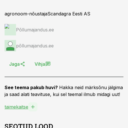
agronoom-nõustajaScandagra Eesti AS
Põllumajandus.ee
põllumajandus.ee
Jaga
Vihja
See teema pakub huvi?
Hakka neid märksõnu jälgima
ja saad alati teavituse, kui sel teemal ilmub midagi uut!
taimekaitse
SEOTUD LOOD