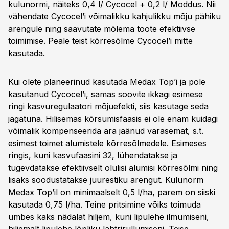
kulunormi, näiteks 0,4 l/ Cycocel + 0,2 l/ Moddus. Nii
vähendate Cycocel’i võimalikku kahjulikku mõju pähiku
arengule ning saavutate mõlema toote efektiivse
toimimise. Peale teist kõrresõlme Cycocel’i mitte
kasutada.
Kui olete planeerinud kasutada Medax Top’i ja pole
kasutanud Cycocel’i, samas soovite ikkagi esimese
ringi kasvuregulaatori mõjuefekti, siis kasutage seda
jagatuna. Hilisemas kõrsumisfaasis ei ole enam kuidagi
võimalik kompenseerida ära jäänud varasemat, s.t.
esimest toimet alumistele kõrresõlmedele. Esimeses
ringis, kuni kasvufaasini 32, lühendatakse ja
tugevdatakse efektiivselt olulisi alumisi kõrresõlmi ning
lisaks soodustatakse juurestiku arengut. Kulunorm
Medax Top’il on minimaalselt 0,5 l/ha, parem on siiski
kasutada 0,75 l/ha. Teine pritsimine võiks toimuda
umbes kaks nädalat hiljem, kuni lipulehe ilmumiseni,