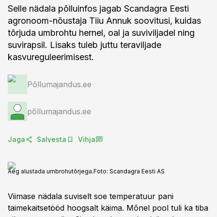
Selle nädala põlluinfos jagab Scandagra Eesti
agronoom-nõustaja Tiiu Annuk soovitusi, kuidas
tõrjuda umbrohtu hernel, oal ja suviviljadel ning
suvirapsil. Lisaks tuleb juttu teraviljade
kasvureguleerimisest.
Põllumajandus.ee
põllumajandus.ee
Jaga
Salvesta
Vihja
Aeg alustada umbrohutõrjega.
Foto:
Scandagra Eesti AS
Viimase nädala suviselt soe temperatuur pani
taimekaitsetööd hoogsalt käima. Mõnel pool tuli ka tiba