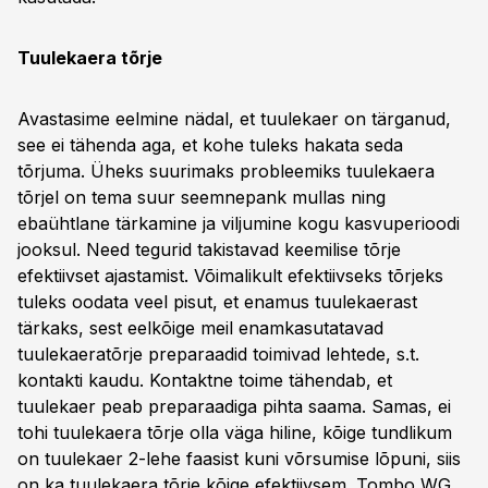
Tuulekaera tõrje
Avastasime eelmine nädal, et tuulekaer on tärganud,
see ei tähenda aga, et kohe tuleks hakata seda
tõrjuma. Üheks suurimaks probleemiks tuulekaera
tõrjel on tema suur seemnepank mullas ning
ebaühtlane tärkamine ja viljumine kogu kasvuperioodi
jooksul. Need tegurid takistavad keemilise tõrje
efektiivset ajastamist. Võimalikult efektiivseks tõrjeks
tuleks oodata veel pisut, et enamus tuulekaerast
tärkaks, sest eelkõige meil enamkasutatavad
tuulekaeratõrje preparaadid toimivad lehtede, s.t.
kontakti kaudu. Kontaktne toime tähendab, et
tuulekaer peab preparaadiga pihta saama. Samas, ei
tohi tuulekaera tõrje olla väga hiline, kõige tundlikum
on tuulekaer 2-lehe faasist kuni võrsumise lõpuni, siis
on ka tuulekaera tõrje kõige efektiivsem. Tombo WG