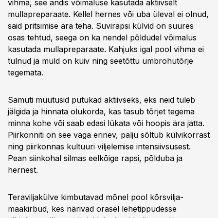
vihma, see andis võimaluse kasutada aktiivselt
mullapreparaate. Kellel hernes või uba üleval ei olnud,
said pritsimise ära teha. Suvirapsi külvid on suures
osas tehtud, seega on ka nendel põldudel võimalus
kasutada mullapreparaate. Kahjuks igal pool vihma ei
tulnud ja muld on kuiv ning seetõttu umbrohutõrje
tegemata.
Samuti muutusid putukad aktiivseks, eks neid tuleb
jälgida ja hinnata olukorda, kas tasub tõrjet tegema
minna kohe või saab edasi lükata või hoopis ära jätta.
Piirkonniti on see väga erinev, palju sõltub külvikorrast
ning piirkonnas kultuuri viljelemise intensiivsusest.
Pean siinkohal silmas eelkõige rapsi, põlduba ja
hernest.
Teraviljakülve kimbutavad mõnel pool kõrsvilja-
maakirbud, kes närivad orasel lehetippudesse