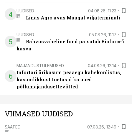
UUDISED
04.08.26, 11:23
4
Linas Agro avas Muugal viljaterminali
UUDISED
05.08.26, 11:17
5
Rahvusvaheline fond paisutab Bioforce’i
kasvu
MAJANDUSTULEMUSED
04.08.26, 12:14
Infortari ärikasum peaaegu kahekordistus,
6
kasumlikkust toetasid ka uued
põllumajandusettevõtted
VIIMASED UUDISED
SAATED
07.08.26, 12:49