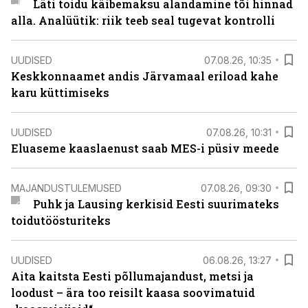
Läti toidu käibemaksu alandamine tõi hinnad
alla. Analüütik: riik teeb seal tugevat kontrolli
UUDISED
07.08.26, 10:35
Keskkonnaamet andis Järvamaal eriload kahe
karu küttimiseks
UUDISED
07.08.26, 10:31
Eluaseme kaaslaenust saab MES-i püsiv meede
MAJANDUSTULEMUSED
07.08.26, 09:30
Puhk ja Lausing kerkisid Eesti suurimateks
toidutöösturiteks
UUDISED
06.08.26, 13:27
Aita kaitsta Eesti põllumajandust, metsi ja
loodust – ära too reisilt kaasa soovimatuid