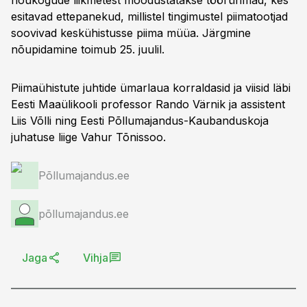
nõukogude liikmetest moodustatakse töörühmad, kes
esitavad ettepanekud, millistel tingimustel piimatootjad
soovivad keskühistusse piima müüa. Järgmine
nõupidamine toimub 25. juulil.
Piimaühistute juhtide ümarlaua korraldasid ja viisid läbi
Eesti Maaülikooli professor Rando Värnik ja assistent
Liis Võlli ning Eesti Põllumajandus-Kaubanduskoja
juhatuse liige Vahur Tõnissoo.
Põllumajandus.ee
põllumajandus.ee
Jaga
Vihja