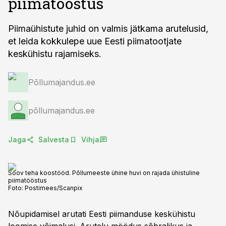
piimatööstus
Piimaühistute juhid on valmis jätkama arutelusid,
et leida kokkulepe uue Eesti piimatootjate
keskühistu rajamiseks.
Põllumajandus.ee
põllumajandus.ee
Jaga
Salvesta
Vihja
Soov teha koostööd. Põllumeeste ühine huvi on rajada ühistuline
piimatööstus
Foto:
Postimees/Scanpix
Nõupidamisel arutati Eesti piimanduse keskühistu