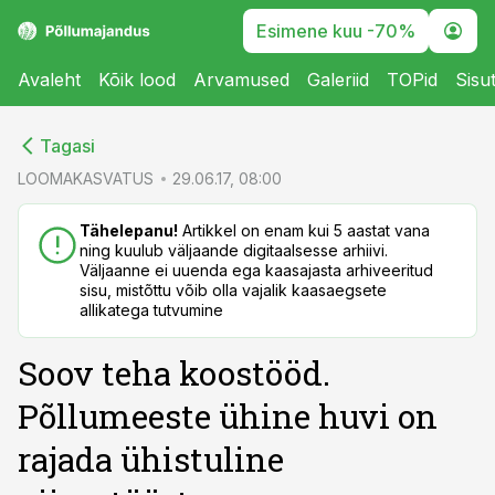
Esimene kuu -70%
Avaleht
Kõik lood
Arvamused
Galeriid
TOPid
Sisu
cebook
cebook
Tagasi
Twitter)
Twitter)
LOOMAKASVATUS
29.06.17, 08:00
kedIn
kedIn
Tähelepanu!
Artikkel on enam kui 5 aastat vana
ning kuulub väljaande digitaalsesse arhiivi.
ail
ail
Väljaanne ei uuenda ega kaasajasta arhiveeritud
sisu, mistõttu võib olla vajalik kaasaegsete
k
k
allikatega tutvumine
Soov teha koostööd.
Põllumeeste ühine huvi on
rajada ühistuline