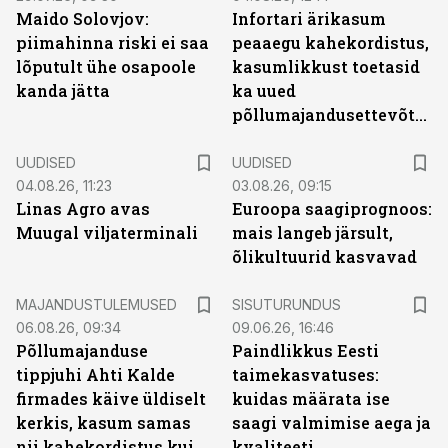
Maido Solovjov:
Infortari ärikasum
piimahinna riski ei saa
peaaegu kahekordistus,
lõputult ühe osapoole
kasumlikkust toetasid
kanda jätta
ka uued
põllumajandusettevõtted
UUDISED
UUDISED
04.08.26, 11:23
03.08.26, 09:15
Linas Agro avas
Euroopa saagiprognoos:
Muugal viljaterminali
mais langeb järsult,
õlikultuurid kasvavad
ST
MAJANDUSTULEMUSED
SISUTURUNDUS
06.08.26, 09:34
09.06.26, 16:46
Põllumajanduse
Paindlikkus Eesti
tippjuhi Ahti Kalde
taimekasvatuses:
firmades käive üldiselt
kuidas määrata ise
kerkis, kasum samas
saagi valmimise aega ja
nii kahekordistus kui
kvaliteeti