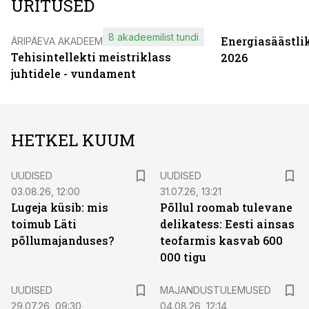
ÜRITUSED
8 akadeemilist tundi
Energiasäästli
ÄRIPÄEVA AKADEEMIA
Tehisintellekti meistriklass
2026
juhtidele - vundament
HETKEL KUUM
UUDISED
UUDISED
03.08.26, 12:00
31.07.26, 13:21
Lugeja küsib: mis
Põllul roomab tulevane
toimub Läti
delikatess: Eesti ainsas
põllumajanduses?
teofarmis kasvab 600
000 tigu
UUDISED
MAJANDUSTULEMUSED
29.07.26, 09:30
04.08.26, 12:14