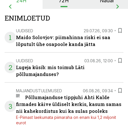
24H
72H
Nädal
ENIMLOETUD
UUDISED
29.07.26, 09:30
1
Maido Solovjov: piimahinna riski ei saa
lõputult ühe osapoole kanda jätta
UUDISED
03.08.26, 12:00
2
Lugeja küsib: mis toimub Läti
põllumajanduses?
MAJANDUSTULEMUSED
06.08.26, 09:34
Põllumajanduse tippjuhi Ahti Kalde
firmades käive üldiselt kerkis, kasum samas
3
nii kahekordistus kui ka sulas pooleks
E-Piimast laekumata piimaraha on enam kui 1,2 miljonit
eurot