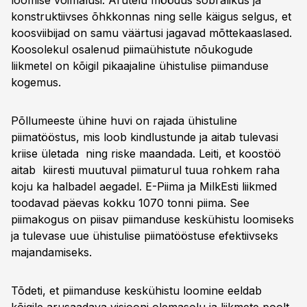
loomise võimalusi. Arutelu möödus sõbralikus ja
konstruktiivses õhkkonnas ning selle käigus selgus, et
koosviibijad on samu väärtusi jagavad mõttekaaslased.
Koosolekul osalenud piimaühistute nõukogude
liikmetel on kõigil pikaajaline ühistulise piimanduse
kogemus.
Põllumeeste ühine huvi on rajada ühistuline
piimatööstus, mis loob kindlustunde ja aitab tulevasi
kriise ületada ning riske maandada. Leiti, et koostöö
aitab kiiresti muutuval piimaturul tuua rohkem raha
koju ka halbadel aegadel. E-Piima ja MilkEsti liikmed
toodavad päevas kokku 1070 tonni piima. See
piimakogus on piisav piimanduse keskühistu loomiseks
ja tulevase uue ühistulise piimatööstuse efektiivseks
majandamiseks.
Tõdeti, et piimanduse keskühistu loomine eeldab