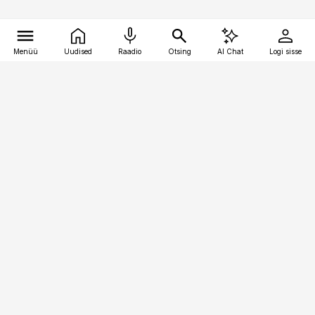
Menüü
Uudised
Raadio
Otsing
AI Chat
Logi sisse
Vana-Lõuna 39/1, 19094 Tallinn
(+372) 667 0111
pollumajandus@pollumajandus.ee
Telli
Reklaam
Firmast
Sisu kasutamisõigused
Ajakirjaniku
eetikakoodeks
Üldtingimused
Privaatsustingimused
Küpsiste poliitika
KKK