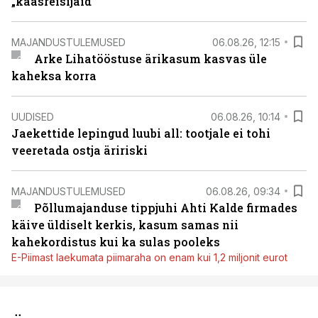
„kaasreisijaid“
MAJANDUSTULEMUSED
06.08.26, 12:15
Arke Lihatööstuse ärikasum kasvas üle
kaheksa korra
UUDISED
06.08.26, 10:14
Jaekettide lepingud luubi all: tootjale ei tohi
veeretada ostja äririski
MAJANDUSTULEMUSED
06.08.26, 09:34
Põllumajanduse tippjuhi Ahti Kalde firmades
käive üldiselt kerkis, kasum samas nii
kahekordistus kui ka sulas pooleks
E-Piimast laekumata piimaraha on enam kui 1,2 miljonit eurot