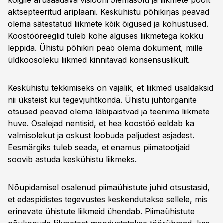
kõigile arusaadava visiooni olemasolu ja liikmete poolt
aktsepteeritud äriplaani. Keskühistu põhikirjas peavad
olema sätestatud liikmete kõik õigused ja kohustused.
Koostööreeglid tuleb kohe alguses liikmetega kokku
leppida. Ühistu põhikiri peab olema dokument, mille
üldkoosoleku liikmed kinnitavad konsensuslikult.
Keskühistu tekkimiseks on vajalik, et liikmed usaldaksid
nii üksteist kui tegevjuhtkonda. Ühistu juhtorganite
otsused peavad olema läbipaistvad ja teenima liikmete
huve. Osalejad nentisid, et hea koostöö eeldab ka
valmisolekut ja oskust loobuda paljudest asjadest.
Eesmärgiks tuleb seada, et enamus piimatootjaid
soovib astuda keskühistu liikmeks.
Nõupidamisel osalenud piimaühistute juhid otsustasid,
et edaspidistes tegevustes keskendutakse sellele, mis
erinevate ühistute liikmeid ühendab. Piimaühistute