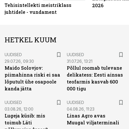
Tehisintellekti meistriklass
2026
juhtidele - vundament
HETKEL KUUM
UUDISED
UUDISED
29.07.26, 09:30
31.07.26, 13:21
Maido Solovjov:
Põllul roomab tulevane
piimahinna riski ei saa
delikatess: Eesti ainsas
lõputult ühe osapoole
teofarmis kasvab 600
kanda jätta
000 tigu
UUDISED
UUDISED
03.08.26, 12:00
04.08.26, 11:23
Lugeja küsib: mis
Linas Agro avas
toimub Läti
Muugal viljaterminali