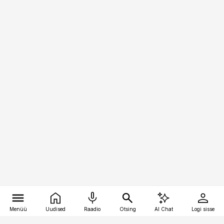
Menüü
Uudised
Raadio
Otsing
AI Chat
Logi sisse