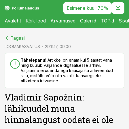
Esimene kuu -70%
Avaleht
Kõik lood
Arvamused
Galeriid
TOPid
Sisu
cebook
cebook
Tagasi
Twitter)
Twitter)
LOOMAKASVATUS
29.11.17, 09:00
kedIn
kedIn
Tähelepanu!
Artikkel on enam kui 5 aastat vana
ning kuulub väljaande digitaalsesse arhiivi.
ail
ail
Väljaanne ei uuenda ega kaasajasta arhiveeritud
sisu, mistõttu võib olla vajalik kaasaegsete
k
k
allikatega tutvumine
Vladimir Sapožnin:
lähikuudel muna
hinnalangust oodata ei ole