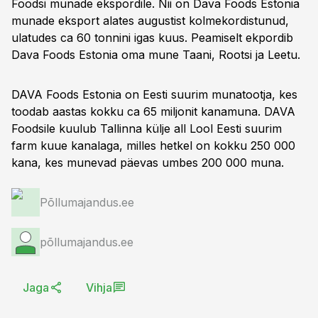
Foodsi munade ekspordile. Nii on Dava Foods Estonia
munade eksport alates augustist kolmekordistunud,
ulatudes ca 60 tonnini igas kuus. Peamiselt ekpordib
Dava Foods Estonia oma mune Taani, Rootsi ja Leetu.
DAVA Foods Estonia on Eesti suurim munatootja, kes
toodab aastas kokku ca 65 miljonit kanamuna. DAVA
Foodsile kuulub Tallinna külje all Lool Eesti suurim
farm kuue kanalaga, milles hetkel on kokku 250 000
kana, kes munevad päevas umbes 200 000 muna.
Põllumajandus.ee
põllumajandus.ee
Jaga
Vihja