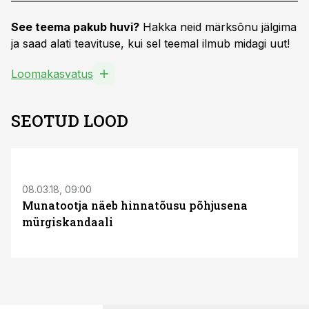
See teema pakub huvi?
Hakka neid märksõnu jälgima
ja saad alati teavituse, kui sel teemal ilmub midagi uut!
Loomakasvatus
SEOTUD LOOD
S
08.03.18, 09:00
Munatootja näeb hinnatõusu põhjusena
mürgiskandaali