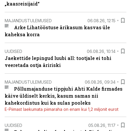
„kaasreisijaid“
MAJANDUSTULEMUSED
06.08.26, 12:15
Arke Lihatööstuse ärikasum kasvas üle
kaheksa korra
UUDISED
06.08.26, 10:14
Jaekettide lepingud luubi all: tootjale ei tohi
veeretada ostja äririski
MAJANDUSTULEMUSED
06.08.26, 09:34
Põllumajanduse tippjuhi Ahti Kalde firmades
käive üldiselt kerkis, kasum samas nii
kahekordistus kui ka sulas pooleks
E-Piimast laekumata piimaraha on enam kui 1,2 miljonit eurot
UUDISED
05.08.26, 11:17