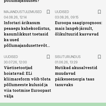
põllumajanduses?
MAJANDUSTULEMUSED
UUDISED
04.08.26, 12:14
03.08.26, 09:15
Infortari ärikasum
Euroopa saagiprognoos:
peaaegu kahekordistus,
mais langeb järsult,
kasumlikkust toetasid
õlikultuurid kasvavad
ka uued
põllumajandusettevõtted
ST
UUDISED
SISUTURUNDUS
30.07.26, 12:00
01.06.26, 13:29
Väetisetootjad
Nutikad akusalvestid
hoiatavad: ELi
muudavad
kliimareform võib tõsta
päikeseenergia taas
põllumeeste kulusid ja
tasuvaks
viia tootmise Euroopast
välja