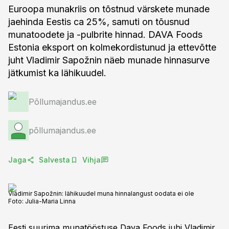
Euroopa munakriis on tõstnud värskete munade
jaehinda Eestis ca 25%, samuti on tõusnud
munatoodete ja -pulbrite hinnad. DAVA Foods
Estonia eksport on kolmekordistunud ja ettevõtte
juht Vladimir Sapožnin näeb munade hinnasurve
jätkumist ka lähikuudel.
Põllumajandus.ee
põllumajandus.ee
Jaga
Salvesta
Vihja
Vladimir Sapožnin: lähikuudel muna hinnalangust oodata ei ole
Foto:
Julia-Maria Linna
Eesti suurima munatööstuse Dava Foods juhi Vladimir