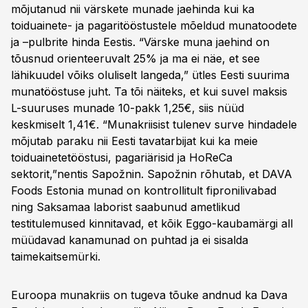
mõjutanud nii värskete munade jaehinda kui ka
toiduainete- ja pagaritööstustele mõeldud munatoodete
ja –pulbrite hinda Eestis. “Värske muna jaehind on
tõusnud orienteeruvalt 25% ja ma ei näe, et see
lähikuudel võiks oluliselt langeda,” ütles Eesti suurima
munatööstuse juht. Ta tõi näiteks, et kui suvel maksis
L-suuruses munade 10-pakk 1,25€, siis nüüd
keskmiselt 1,41€. “Munakriisist tulenev surve hindadele
mõjutab paraku nii Eesti tavatarbijat kui ka meie
toiduainetetööstusi, pagariärisid ja HoReCa
sektorit,”nentis Sapožnin. Sapožnin rõhutab, et DAVA
Foods Estonia munad on kontrollitult fipronilivabad
ning Saksamaa laborist saabunud ametlikud
testitulemused kinnitavad, et kõik Eggo-kaubamärgi all
müüdavad kanamunad on puhtad ja ei sisalda
taimekaitsemürki.
Euroopa munakriis on tugeva tõuke andnud ka Dava