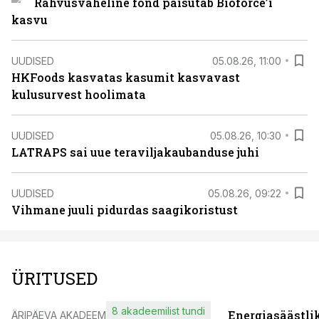
Rahvusvaheline fond paisutab Bioforce’i
kasvu
UUDISED
05.08.26, 11:00
HKFoods kasvatas kasumit kasvavast
kulusurvest hoolimata
UUDISED
05.08.26, 10:30
LATRAPS sai uue teraviljakaubanduse juhi
UUDISED
05.08.26, 09:22
Vihmane juuli pidurdas saagikoristust
ÜRITUSED
8 akadeemilist tundi
Energiasäästli
ÄRIPÄEVA AKADEEMIA