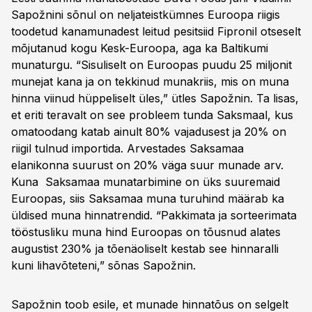
Sapožnini sõnul on neljateistkümnes Euroopa riigis
toodetud kanamunadest leitud pesitsiid Fipronil otseselt
mõjutanud kogu Kesk-Euroopa, aga ka Baltikumi
munaturgu. “Sisuliselt on Euroopas puudu 25 miljonit
munejat kana ja on tekkinud munakriis, mis on muna
hinna viinud hüppeliselt üles,” ütles Sapožnin. Ta lisas,
et eriti teravalt on see probleem tunda Saksmaal, kus
omatoodang katab ainult 80% vajadusest ja 20% on
riigil tulnud importida. Arvestades Saksamaa
elanikonna suurust on 20% väga suur munade arv.
Kuna Saksamaa munatarbimine on üks suuremaid
Euroopas, siis Saksamaa muna turuhind määrab ka
üldised muna hinnatrendid. “Pakkimata ja sorteerimata
tööstusliku muna hind Euroopas on tõusnud alates
augustist 230% ja tõenäoliselt kestab see hinnaralli
kuni lihavõteteni,” sõnas Sapožnin.
Sapožnin toob esile, et munade hinnatõus on selgelt