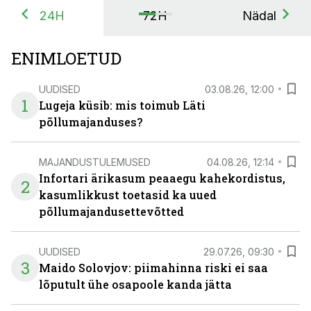
24H
72H
Nädal
ENIMLOETUD
UUDISED
03.08.26, 12:00
1
Lugeja küsib: mis toimub Läti
põllumajanduses?
MAJANDUSTULEMUSED
04.08.26, 12:14
Infortari ärikasum peaaegu kahekordistus,
2
kasumlikkust toetasid ka uued
põllumajandusettevõtted
UUDISED
29.07.26, 09:30
3
Maido Solovjov: piimahinna riski ei saa
lõputult ühe osapoole kanda jätta