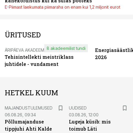
kahekordistus kui ka sulas pooleks
E-Piimast laekumata piimaraha on enam kui 1,2 miljonit eurot
ÜRITUSED
8 akadeemilist tundi
Energiasäästli
ÄRIPÄEVA AKADEEMIA
Tehisintellekti meistriklass
2026
juhtidele - vundament
HETKEL KUUM
MAJANDUSTULEMUSED
UUDISED
06.08.26, 09:34
03.08.26, 12:00
Põllumajanduse
Lugeja küsib: mis
tippjuhi Ahti Kalde
toimub Läti