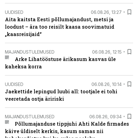
UUDISED
06.08.26, 13:27
Aita kaitsta Eesti põllumajandust, metsi ja
loodust – ära too reisilt kaasa soovimatuid
„kaasreisijaid“
MAJANDUSTULEMUSED
06.08.26, 12:15
Arke Lihatööstuse ärikasum kasvas üle
kaheksa korra
UUDISED
06.08.26, 10:14
Jaekettide lepingud luubi all: tootjale ei tohi
veeretada ostja äririski
MAJANDUSTULEMUSED
06.08.26, 09:34
Põllumajanduse tippjuhi Ahti Kalde firmades
käive üldiselt kerkis, kasum samas nii