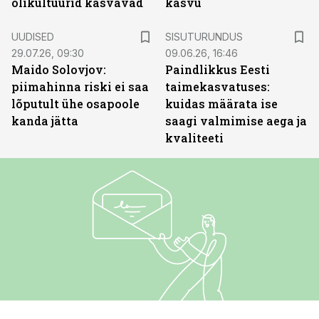
õlikultuurid kasvavad
kasvu
ST
UUDISED
SISUTURUNDUS
29.07.26, 09:30
09.06.26, 16:46
Maido Solovjov:
Paindlikkus Eesti
piimahinna riski ei saa
taimekasvatuses:
lõputult ühe osapoole
kuidas määrata ise
kanda jätta
saagi valmimise aega ja
kvaliteeti