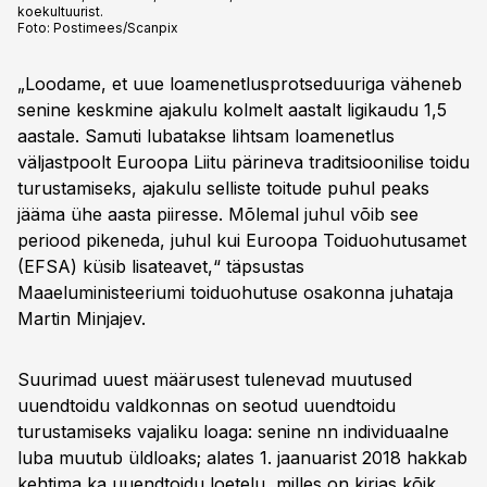
koekultuurist.
Foto:
Postimees/Scanpix
„Loodame, et uue loamenetlusprotseduuriga väheneb
senine keskmine ajakulu kolmelt aastalt ligikaudu 1,5
aastale. Samuti lubatakse lihtsam loamenetlus
väljastpoolt Euroopa Liitu pärineva traditsioonilise toidu
turustamiseks, ajakulu selliste toitude puhul peaks
jääma ühe aasta piiresse. Mõlemal juhul võib see
periood pikeneda, juhul kui Euroopa Toiduohutusamet
(EFSA) küsib lisateavet,“ täpsustas
Maaeluministeeriumi toiduohutuse osakonna juhataja
Martin Minjajev.
Suurimad uuest määrusest tulenevad muutused
uuendtoidu valdkonnas on seotud uuendtoidu
turustamiseks vajaliku loaga: senine nn individuaalne
luba muutub üldloaks; alates 1. jaanuarist 2018 hakkab
kehtima ka uuendtoidu loetelu, milles on kirjas kõik