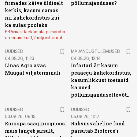
firmades käive üldiselt
põllumajanduses?
kerkis, kasum samas
nii kahekordistus kui
ka sulas pooleks
E-Piimast laekumata piimaraha
on enam kui 1,2 miljonit eurot
UUDISED
MAJANDUSTULEMUSED
04.08.26, 11:23
04.08.26, 12:14
Linas Agro avas
Infortari ärikasum
Muugal viljaterminali
peaaegu kahekordistus,
kasumlikkust toetasid
ka uued
põllumajandusettevõtted
UUDISED
UUDISED
03.08.26, 09:15
05.08.26, 11:17
Euroopa saagiprognoos:
Rahvusvaheline fond
mais langeb järsult,
paisutab Bioforce’i