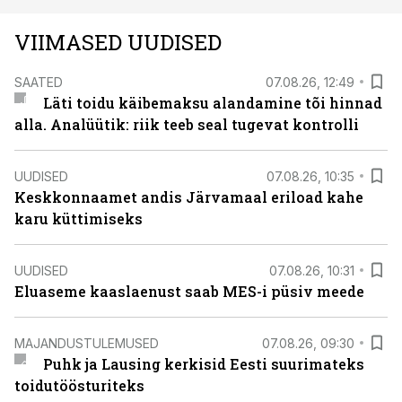
VIIMASED UUDISED
SAATED
07.08.26, 12:49
Läti toidu käibemaksu alandamine tõi hinnad
alla. Analüütik: riik teeb seal tugevat kontrolli
UUDISED
07.08.26, 10:35
Keskkonnaamet andis Järvamaal eriload kahe
karu küttimiseks
UUDISED
07.08.26, 10:31
Eluaseme kaaslaenust saab MES-i püsiv meede
MAJANDUSTULEMUSED
07.08.26, 09:30
Puhk ja Lausing kerkisid Eesti suurimateks
toidutöösturiteks