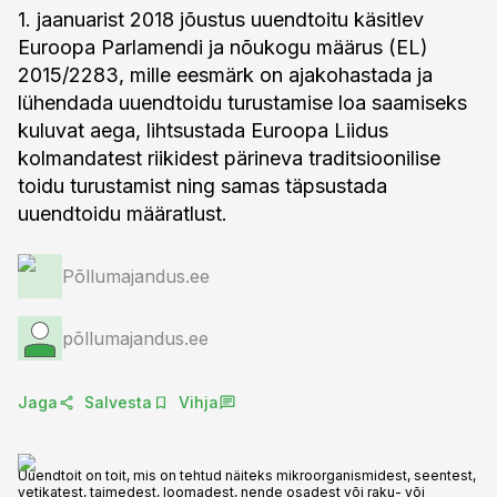
1. jaanuarist 2018 jõustus uuendtoitu käsitlev
Euroopa Parlamendi ja nõukogu määrus (EL)
2015/2283, mille eesmärk on ajakohastada ja
lühendada uuendtoidu turustamise loa saamiseks
kuluvat aega, lihtsustada Euroopa Liidus
kolmandatest riikidest pärineva traditsioonilise
toidu turustamist ning samas täpsustada
uuendtoidu määratlust.
Põllumajandus.ee
põllumajandus.ee
Jaga
Salvesta
Vihja
Uuendtoit on toit, mis on tehtud näiteks mikroorganismidest, seentest,
vetikatest, taimedest, loomadest, nende osadest või raku- või