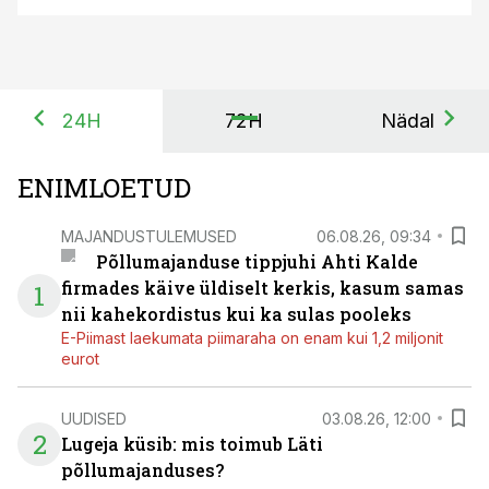
24H
72H
Nädal
ENIMLOETUD
MAJANDUSTULEMUSED
06.08.26, 09:34
Põllumajanduse tippjuhi Ahti Kalde
firmades käive üldiselt kerkis, kasum samas
1
nii kahekordistus kui ka sulas pooleks
E-Piimast laekumata piimaraha on enam kui 1,2 miljonit
eurot
UUDISED
03.08.26, 12:00
2
Lugeja küsib: mis toimub Läti
põllumajanduses?