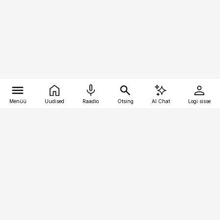
Menüü
Uudised
Raadio
Otsing
AI Chat
Logi sisse
Vana-Lõuna 39/1, 19094 Tallinn
(+372) 667 0111
pollumajandus@pollumajandus.ee
Telli
Reklaam
Firmast