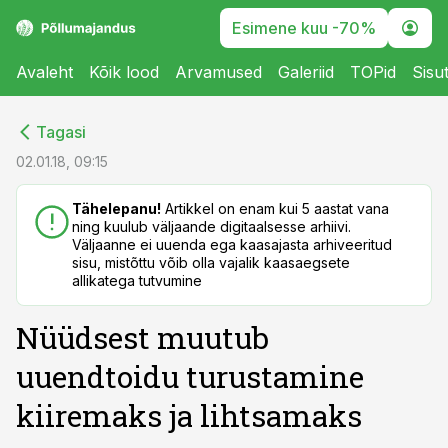
Esimene kuu -70%
Avaleht
Kõik lood
Arvamused
Galeriid
TOPid
Sisu
cebook
cebook
Tagasi
Twitter)
Twitter)
02.01.18, 09:15
kedIn
kedIn
Tähelepanu!
Artikkel on enam kui 5 aastat vana
ning kuulub väljaande digitaalsesse arhiivi.
ail
ail
Väljaanne ei uuenda ega kaasajasta arhiveeritud
sisu, mistõttu võib olla vajalik kaasaegsete
k
k
allikatega tutvumine
Nüüdsest muutub
uuendtoidu turustamine
kiiremaks ja lihtsamaks