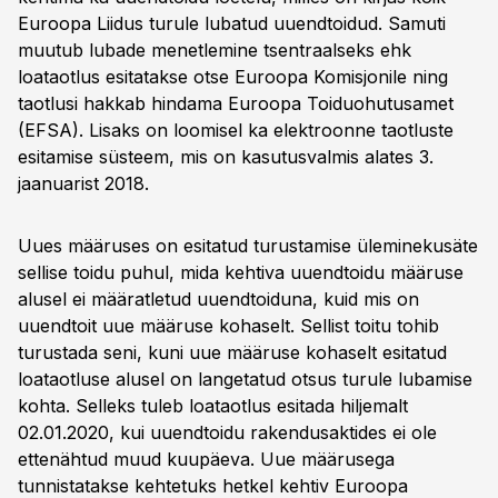
Euroopa Liidus turule lubatud uuendtoidud. Samuti
muutub lubade menetlemine tsentraalseks ehk
loataotlus esitatakse otse Euroopa Komisjonile ning
taotlusi hakkab hindama Euroopa Toiduohutusamet
(EFSA). Lisaks on loomisel ka elektroonne taotluste
esitamise süsteem, mis on kasutusvalmis alates 3.
jaanuarist 2018.
Uues määruses on esitatud turustamise üleminekusäte
sellise toidu puhul, mida kehtiva uuendtoidu määruse
alusel ei määratletud uuendtoiduna, kuid mis on
uuendtoit uue määruse kohaselt. Sellist toitu tohib
turustada seni, kuni uue määruse kohaselt esitatud
loataotluse alusel on langetatud otsus turule lubamise
kohta. Selleks tuleb loataotlus esitada hiljemalt
02.01.2020, kui uuendtoidu rakendusaktides ei ole
ettenähtud muud kuupäeva. Uue määrusega
tunnistatakse kehtetuks hetkel kehtiv Euroopa