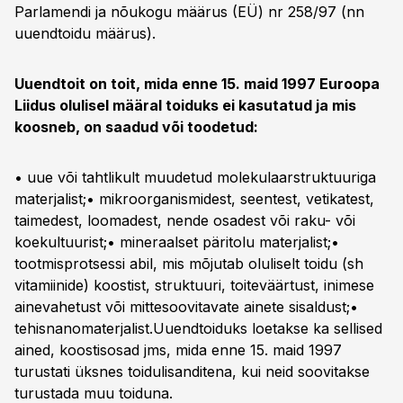
Parlamendi ja nõukogu määrus (EÜ) nr 258/97 (nn
uuendtoidu määrus).
Uuendtoit on toit, mida enne 15. maid 1997 Euroopa
Liidus olulisel määral toiduks ei kasutatud ja mis
koosneb, on saadud või toodetud:
• uue või tahtlikult muudetud molekulaarstruktuuriga
materjalist;• mikroorganismidest, seentest, vetikatest,
taimedest, loomadest, nende osadest või raku- või
koekultuurist;• mineraalset päritolu materjalist;•
tootmisprotsessi abil, mis mõjutab oluliselt toidu (sh
vitamiinide) koostist, struktuuri, toiteväärtust, inimese
ainevahetust või mittesoovitavate ainete sisaldust;•
tehisnanomaterjalist.Uuendtoiduks loetakse ka sellised
ained, koostisosad jms, mida enne 15. maid 1997
turustati üksnes toidulisanditena, kui neid soovitakse
turustada muu toiduna.