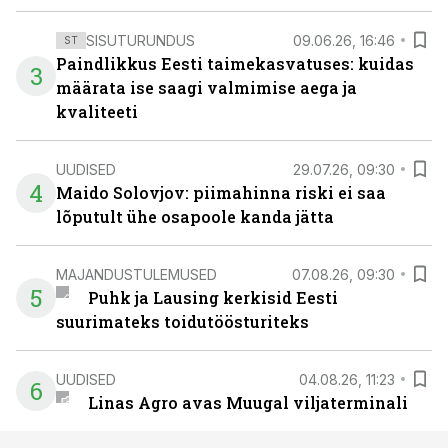
SISUTURUNDUS
09.06.26, 16:46
ST
Paindlikkus Eesti taimekasvatuses: kuidas
3
määrata ise saagi valmimise aega ja
kvaliteeti
UUDISED
29.07.26, 09:30
4
Maido Solovjov: piimahinna riski ei saa
lõputult ühe osapoole kanda jätta
MAJANDUSTULEMUSED
07.08.26, 09:30
5
Puhk ja Lausing kerkisid Eesti
suurimateks toidutöösturiteks
UUDISED
04.08.26, 11:23
6
Linas Agro avas Muugal viljaterminali