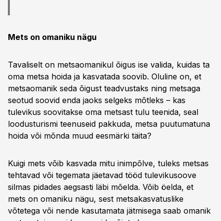
Mets on omaniku nägu
Tavaliselt on metsaomanikul õigus ise valida, kuidas ta
oma metsa hoida ja kasvatada soovib. Oluline on, et
metsaomanik seda õigust teadvustaks ning metsaga
seotud soovid enda jaoks selgeks mõtleks – kas
tulevikus soovitakse oma metsast tulu teenida, seal
loodusturismi teenuseid pakkuda, metsa puutumatuna
hoida või mõnda muud eesmärki täita?
Kuigi mets võib kasvada mitu inimpõlve, tuleks metsas
tehtavad või tegemata jäetavad tööd tulevikusoove
silmas pidades aegsasti läbi mõelda. Võib öelda, et
mets on omaniku nägu, sest metsakasvatuslike
võtetega või nende kasutamata jätmisega saab omanik