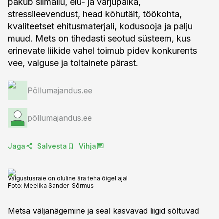
pakub silmailu, elu- ja varjupaika,
stressileevendust, head kõhutäit, töökohta,
kvaliteetset ehitusmaterjali, kodusooja ja palju
muud. Mets on tihedasti seotud süsteem, kus
erinevate liikide vahel toimub pidev konkurents
vee, valguse ja toitainete pärast.
Põllumajandus.ee
põllumajandus.ee
Jaga
Salvesta
Vihja
Valgustusraie on oluline ära teha õigel ajal
Foto:
Meelika Sander-Sõrmus
Metsa väljanägemine ja seal kasvavad liigid sõltuvad