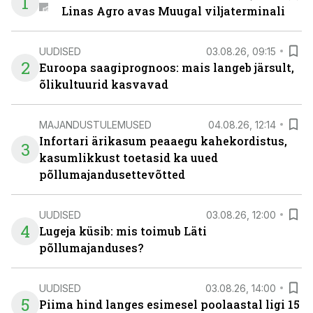
1
Linas Agro avas Muugal viljaterminali
UUDISED
03.08.26, 09:15
2
Euroopa saagiprognoos: mais langeb järsult,
õlikultuurid kasvavad
MAJANDUSTULEMUSED
04.08.26, 12:14
Infortari ärikasum peaaegu kahekordistus,
3
kasumlikkust toetasid ka uued
põllumajandusettevõtted
UUDISED
03.08.26, 12:00
4
Lugeja küsib: mis toimub Läti
põllumajanduses?
UUDISED
03.08.26, 14:00
5
Piima hind langes esimesel poolaastal ligi 15