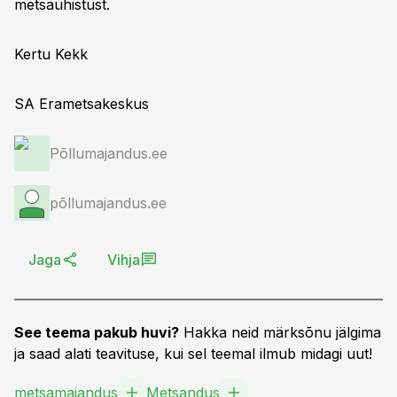
metsaühistust.
Kertu Kekk
SA Erametsakeskus
Põllumajandus.ee
põllumajandus.ee
Jaga
Vihja
See teema pakub huvi?
Hakka neid märksõnu jälgima
ja saad alati teavituse, kui sel teemal ilmub midagi uut!
metsamajandus
Metsandus