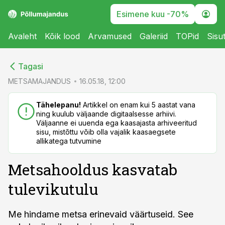
Esimene kuu -70%
Avaleht
Kõik lood
Arvamused
Galeriid
TOPid
Sisu
cebook
cebook
Tagasi
Twitter)
Twitter)
METSAMAJANDUS
16.05.18, 12:00
kedIn
kedIn
Tähelepanu!
Artikkel on enam kui 5 aastat vana
ning kuulub väljaande digitaalsesse arhiivi.
ail
ail
Väljaanne ei uuenda ega kaasajasta arhiveeritud
sisu, mistõttu võib olla vajalik kaasaegsete
k
k
allikatega tutvumine
Metsahooldus kasvatab
tulevikutulu
Me hindame metsa erinevaid väärtuseid. See