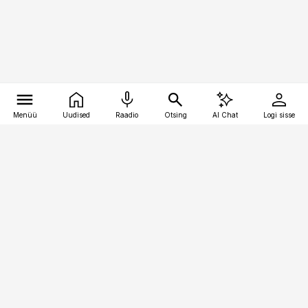
Menüü
Uudised
Raadio
Otsing
AI Chat
Logi sisse
Vana-Lõuna 39/1, 19094 Tallinn
(+372) 667 0111
pollumajandus@pollumajandus.ee
Telli
Reklaam
Firmast