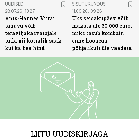
ST
UUDISED
SISUTURUNDUS
28.07.26, 13:27
11.06.26, 09:28
Ants-Hannes Viira:
Üks seisakupäev võib
tänavu võib
maksta üle 30 000 euro:
teraviljakasvatajale
miks tasub kombain
tulla nii korralik saak
enne hooaega
kui ka hea hind
põhjalikult üle vaadata
LIITU UUDISKIRJAGA