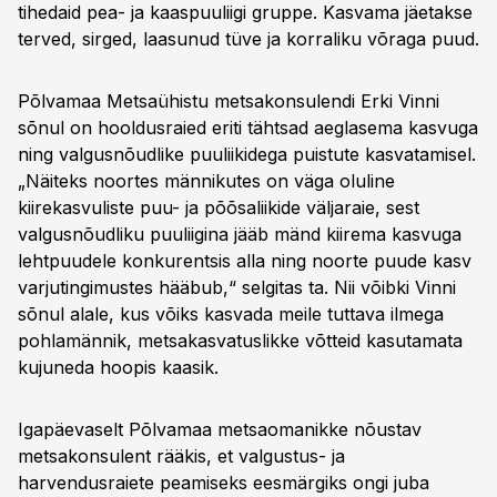
tihedaid pea- ja kaaspuuliigi gruppe. Kasvama jäetakse
terved, sirged, laasunud tüve ja korraliku võraga puud.
Põlvamaa Metsaühistu metsakonsulendi Erki Vinni
sõnul on hooldusraied eriti tähtsad aeglasema kasvuga
ning valgusnõudlike puuliikidega puistute kasvatamisel.
„Näiteks noortes männikutes on väga oluline
kiirekasvuliste puu- ja põõsaliikide väljaraie, sest
valgusnõudliku puuliigina jääb mänd kiirema kasvuga
lehtpuudele konkurentsis alla ning noorte puude kasv
varjutingimustes hääbub,“ selgitas ta. Nii võibki Vinni
sõnul alale, kus võiks kasvada meile tuttava ilmega
pohlamännik, metsakasvatuslikke võtteid kasutamata
kujuneda hoopis kaasik.
Igapäevaselt Põlvamaa metsaomanikke nõustav
metsakonsulent rääkis, et valgustus- ja
harvendusraiete peamiseks eesmärgiks ongi juba