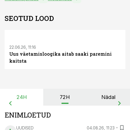
SEOTUD LOOD
ST
22.06.26, 11:16
Uus väetamisloogika aitab saaki paremini
kaitsta
24H
72H
Nädal
ENIMLOETUD
UUDISED
04.08.26, 11:23