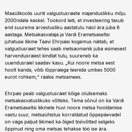
Maaülikoolis uuriti valgustusraiete majanduslikku mõju
2000ndate keskel. Tookord leiti, et investeering tasub
end suurema arvestusliku aastatulu näol ära juba 8
aastaga. Metsakasvataja ja Vardi Erametsaseltsi
juhatuse liikme Taavi Ehrpaisi kogemus näitab, et
valgustusraiet tehes saab metsaomanik juba esimesest
harvendusraiest kindlat tulu, suureneb ka
uuendusraiel saadav kasu. „Kui noore metsa eest
hoolt kanda, võib lõppraiega teenida umbes 5000
eurot rohkem,“ rääkis metsamees.
Ehrpais peab valgustusraiet kõige olulisemaks
metsakasvatuslikuks võtteks. Tema sõnul on ka Vardi
Erametsaseltsi liikmete huvi noore metsa hooldamise
vastu suur, metsaühistus korraldatud õppepäevadel
on väga paljud liikmed ka õiged töövõtted selgeks
õppinud ning oma metsas tehakse töö ise ära.