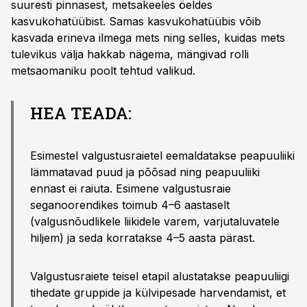
suuresti pinnasest, metsakeeles öeldes
kasvukohatüübist. Samas kasvukohatüübis võib
kasvada erineva ilmega mets ning selles, kuidas mets
tulevikus välja hakkab nägema, mängivad rolli
metsaomaniku poolt tehtud valikud.
HEA TEADA:
Esimestel valgustusraietel eemaldatakse peapuuliiki
lämmatavad puud ja põõsad ning peapuuliiki
ennast ei raiuta. Esimene valgustusraie
seganoorendikes toimub 4–6 aastaselt
(valgusnõudlikele liikidele varem, varjutaluvatele
hiljem) ja seda korratakse 4–5 aasta pärast.
Valgustusraiete teisel etapil alustatakse peapuuliigi
tihedate gruppide ja külvipesade harvendamist, et