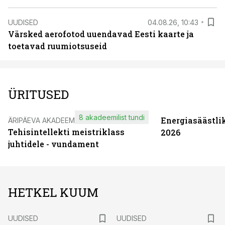
UUDISED
04.08.26, 10:43
Värsked aerofotod uuendavad Eesti kaarte ja
toetavad ruumiotsuseid
ÜRITUSED
8 akadeemilist tundi
Energiasäästli
ÄRIPÄEVA AKADEEMIA
Tehisintellekti meistriklass
2026
juhtidele - vundament
HETKEL KUUM
UUDISED
UUDISED