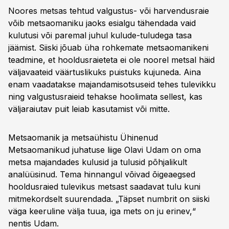
Noores metsas tehtud valgustus- või harvendusraie
võib metsaomaniku jaoks esialgu tähendada vaid
kulutusi või paremal juhul kulude-tuludega tasa
jäämist. Siiski jõuab üha rohkemate metsaomanikeni
teadmine, et hooldusraieteta ei ole noorel metsal häid
väljavaateid väärtuslikuks puistuks kujuneda. Aina
enam vaadatakse majandamisotsuseid tehes tulevikku
ning valgustusraieid tehakse hoolimata sellest, kas
väljaraiutav puit leiab kasutamist või mitte.
Metsaomanik ja metsaühistu Ühinenud
Metsaomanikud juhatuse liige Olavi Udam on oma
metsa majandades kulusid ja tulusid põhjalikult
analüüsinud. Tema hinnangul võivad õigeaegsed
hooldusraied tulevikus metsast saadavat tulu kuni
mitmekordselt suurendada. „Täpset numbrit on siiski
väga keeruline välja tuua, iga mets on ju erinev,“
nentis Udam.