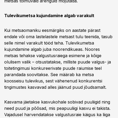
metsas toimuvaid arenguid mõjutada.
Tulevikumetsa kujundamine algab varakult
Kui metsaomaniku eesmärgiks on aastate pärast
endale või oma lastelastele metsast tulu teenida, tasub
selle nimel varakult tööd teha. Tulevikumetsa
kujundamine algab juba noorendikueas. Noores
metsas tehakse valgustusraiega esimene ja kõige
olulisem valik – otsustatakse, milliste puude valgus- ja
toitetingimusi konkureerivate puude raiumise teel
parandada soovitakse. See määrab ka metsa
koosseisu tulevikus, sest vähenenud konkurentsi
tingimustes kasvavad alles jäänud puud jõudsamalt.
Kasvama jäetakse kasvukohale sobivad puuliigid ning
need puud ja põõsad, mis peapuuliigi kasvu ei takista.
Vajadusel harvendatakse valgustusraie käigus ka liiga