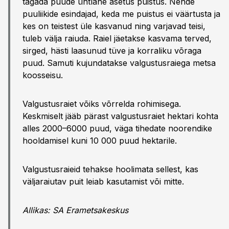
tagada puude ühtlane asetus puistus. Nende
puuliikide esindajad, keda me puistus ei väärtusta ja
kes on teistest üle kasvanud ning varjavad teisi,
tuleb välja raiuda. Raiel jäetakse kasvama terved,
sirged, hästi laasunud tüve ja korraliku võraga
puud. Samuti kujundatakse valgustusraiega metsa
koosseisu.
Valgustusraiet võiks võrrelda rohimisega.
Keskmiselt jääb pärast valgustusraiet hektari kohta
alles 2000–6000 puud, väga tihedate noorendike
hooldamisel kuni 10 000 puud hektarile.
Valgustusraieid tehakse hoolimata sellest, kas
väljaraiutav puit leiab kasutamist või mitte.
Allikas: SA Erametsakeskus