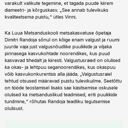
varakult valikute tegemine, et tagada puude kiirem
diameetri- ja kõrguskasv. „See annab tulevikuks
kvaliteetsema puistu,“ ütles Vinni.
Ka Luua Metsanduskooli metsakasvatuse õpetaja
Dimitri Randoja sõnul on kõige enam valgust ja ruumi
juurde vaja just valgusnõudlike puuliikide ja viljaka
pinnasega kasvukohtade noorendikes, kus puud
kasvavad tihedalt ja kiiresti. Valgustusraied on olulised
ka okas- ja lehtpuu seganoorendikes, kus okaspuu
võib kasvukonkurentsis alla jääda. „Valgustusraiel
tehtud otsused määravad puistu tulevikuilme. Seetõttu
on tööde teostamisel lisaks sae käsitsemise oskusele
olulised ka metsanduslikud teadmised, eriti puuliikide
tundmine,“ rõhutas Randoja teadliku tegutsemise
olulisust.