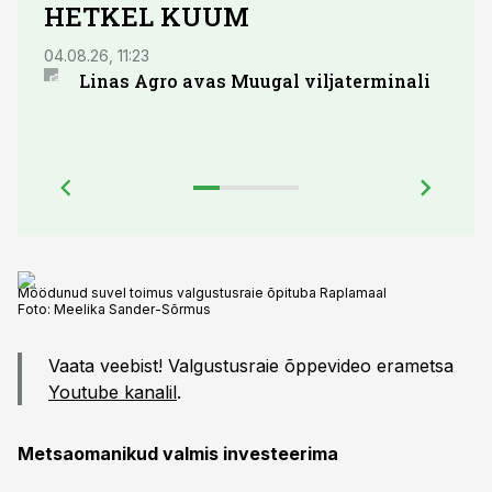
HETKEL KUUM
04.08.26, 11:23
03.08.
Linas Agro avas Muugal viljaterminali
Euro
õlik
Möödunud suvel toimus valgustusraie õpituba Raplamaal
Foto:
Meelika Sander-Sõrmus
Vaata veebist! Valgustusraie õppevideo erametsa
Youtube kanalil
.
Metsaomanikud valmis investeerima