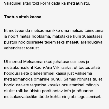
Vajadusel aitab töid korraldada ka metsaühistu.
Toetus aitab kaasa
Et motiveerida metsaomanikke oma metsas toimetama
ja noort metsa hooldama, makstakse kuni 30aastases
puistus hooldusraiete tegemiseks maaelu arengukava
vahenditest toetust.
Ühinenud Metsaomanikud juhatuse esimees ja
metsakonsulent Kadri-Aija Viik rääkis, et toetus aitab
hooldusraiete planeerimisel kaasa just väiksema
metsaomandiga omanike puhul. Samas rõhutas ta, et
hooldusraiete tegemise kasuks otsustamisel mängib
olulist rolli ka ühistu poolt antav info ja nõuanne
metsakasvatuslike tööde kohta ning abi tegutsemisel.