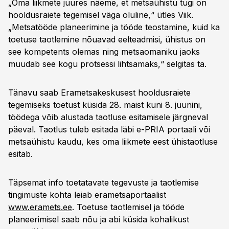
„Oma liikmete juures näeme, et metsaühistu tugi on
hooldusraiete tegemisel väga oluline,“ ütles Viik.
„Metsatööde planeerimine ja tööde teostamine, kuid ka
toetuse taotlemine nõuavad eelteadmisi, ühistus on
see kompetents olemas ning metsaomaniku jaoks
muudab see kogu protsessi lihtsamaks,“ selgitas ta.
Tänavu saab Erametsakeskusest hooldusraiete
tegemiseks toetust küsida 28. maist kuni 8. juunini,
töödega võib alustada taotluse esitamisele järgneval
päeval. Taotlus tuleb esitada läbi e-PRIA portaali või
metsaühistu kaudu, kes oma liikmete eest ühistaotluse
esitab.
Täpsemat info toetatavate tegevuste ja taotlemise
tingimuste kohta leiab erametsaportaalist
www.eramets.ee
. Toetuse taotlemisel ja tööde
planeerimisel saab nõu ja abi küsida kohalikust