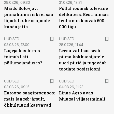
29.07.26, 09:30
31.07.26, 13:21
Maido Solovjov:
Põllul roomab tulevane
piimahinna riski ei saa
delikatess: Eesti ainsas
lõputult ühe osapoole
teofarmis kasvab 600
kanda jätta
000 tigu
UUDISED
UUDISED
03.08.26, 12:00
28.07.26, 11:44
Lugeja küsib: mis
Leedu valitsus seab
toimub Läti
piima kokkuostjatele
põllumajanduses?
uued piirid ja tugevdab
tootjate positsiooni
UUDISED
UUDISED
03.08.26, 09:15
04.08.26, 11:23
Euroopa saagiprognoos:
Linas Agro avas
mais langeb järsult,
Muugal viljaterminali
õlikultuurid kasvavad