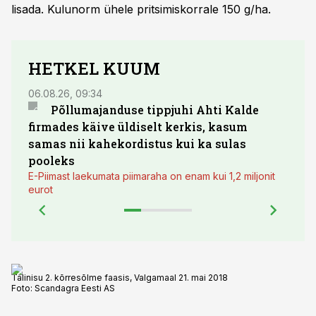
lisada. Kulunorm ühele pritsimiskorrale 150 g/ha.
HETKEL KUUM
06.08.26, 09:34
03.08.
Põllumajanduse tippjuhi Ahti Kalde
Luge
firmades käive üldiselt kerkis, kasum
põll
samas nii kahekordistus kui ka sulas
pooleks
E-Piimast laekumata piimaraha on enam kui 1,2 miljonit
eurot
Talinisu 2. kõrresõlme faasis, Valgamaal 21. mai 2018
Foto:
Scandagra Eesti AS