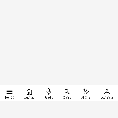
Menüü
Uudised
Raadio
Otsing
AI Chat
Logi sisse