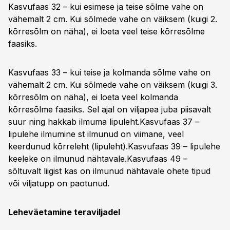
Kasvufaas 32 – kui esimese ja teise sõlme vahe on
vähemalt 2 cm. Kui sõlmede vahe on väiksem (kuigi 2.
kõrresõlm on näha), ei loeta veel teise kõrresõlme
faasiks.
Kasvufaas 33 – kui teise ja kolmanda sõlme vahe on
vähemalt 2 cm. Kui sõlmede vahe on väiksem (kuigi 3.
kõrresõlm on näha), ei loeta veel kolmanda
kõrresõlme faasiks. Sel ajal on viljapea juba piisavalt
suur ning hakkab ilmuma lipuleht.Kasvufaas 37 –
lipulehe ilmumine st ilmunud on viimane, veel
keerdunud kõrreleht (lipuleht).Kasvufaas 39 – lipulehe
keeleke on ilmunud nähtavale.Kasvufaas 49 –
sõltuvalt liigist kas on ilmunud nähtavale ohete tipud
või viljatupp on paotunud.
Leheväetamine teraviljadel