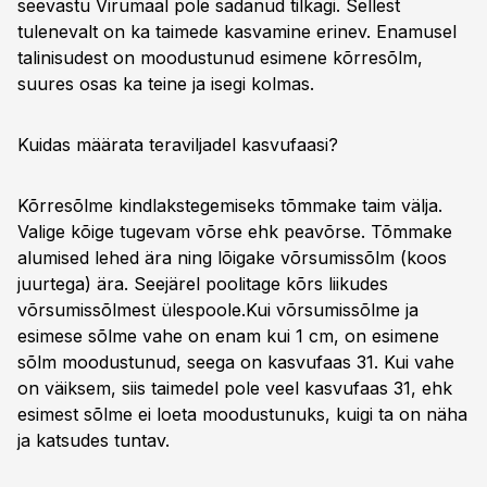
seevastu Virumaal pole sadanud tilkagi. Sellest
tulenevalt on ka taimede kasvamine erinev. Enamusel
talinisudest on moodustunud esimene kõrresõlm,
suures osas ka teine ja isegi kolmas.
Kuidas määrata teraviljadel kasvufaasi?
Kõrresõlme kindlakstegemiseks tõmmake taim välja.
Valige kõige tugevam võrse ehk peavõrse. Tõmmake
alumised lehed ära ning lõigake võrsumissõlm (koos
juurtega) ära. Seejärel poolitage kõrs liikudes
võrsumissõlmest ülespoole.Kui võrsumissõlme ja
esimese sõlme vahe on enam kui 1 cm, on esimene
sõlm moodustunud, seega on kasvufaas 31. Kui vahe
on väiksem, siis taimedel pole veel kasvufaas 31, ehk
esimest sõlme ei loeta moodustunuks, kuigi ta on näha
ja katsudes tuntav.