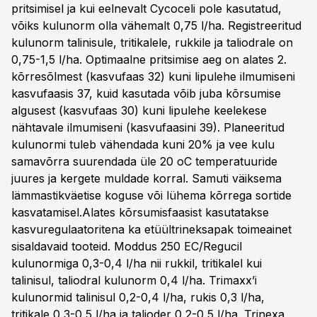
pritsimisel ja kui eelnevalt Cycoceli pole kasutatud,
võiks kulunorm olla vähemalt 0,75 l/ha. Registreeritud
kulunorm talinisule, tritikalele, rukkile ja taliodrale on
0,75-1,5 l/ha. Optimaalne pritsimise aeg on alates 2.
kõrresõlmest (kasvufaas 32) kuni lipulehe ilmumiseni
kasvufaasis 37, kuid kasutada võib juba kõrsumise
algusest (kasvufaas 30) kuni lipulehe keelekese
nähtavale ilmumiseni (kasvufaasini 39). Planeeritud
kulunormi tuleb vähendada kuni 20% ja vee kulu
samavõrra suurendada üle 20 oC temperatuuride
juures ja kergete muldade korral. Samuti väiksema
lämmastikväetise koguse või lühema kõrrega sortide
kasvatamisel.Alates kõrsumisfaasist kasutatakse
kasvuregulaatoritena ka etüültrineksapak toimeainet
sisaldavaid tooteid. Moddus 250 EC/Regucil
kulunormiga 0,3-0,4 l/ha nii rukkil, tritikalel kui
talinisul, taliodral kulunorm 0,4 l/ha. Trimaxx’i
kulunormid talinisul 0,2-0,4 l/ha, rukis 0,3 l/ha,
tritikale 0,3-0,5 l/ha ja talioder 0,2-0,5 l/ha. Trinexa