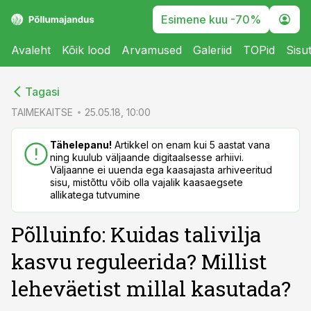
Esimene kuu -70%
Avaleht
Kõik lood
Arvamused
Galeriid
TOPid
Sisu
cebook
cebook
Tagasi
Twitter)
Twitter)
TAIMEKAITSE
25.05.18, 10:00
kedIn
kedIn
Tähelepanu!
Artikkel on enam kui 5 aastat vana
ning kuulub väljaande digitaalsesse arhiivi.
ail
ail
Väljaanne ei uuenda ega kaasajasta arhiveeritud
sisu, mistõttu võib olla vajalik kaasaegsete
k
k
allikatega tutvumine
Põlluinfo: Kuidas talivilja
kasvu reguleerida? Millist
leheväetist millal kasutada?