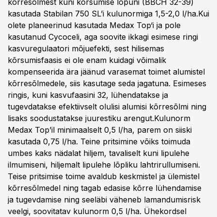
kõrresõlmest kuni kõrsumise lõpuni (BBCH 32-39)
kasutada Stabilan 750 SL’i kulunormiga 1,5-2,0 l/ha.Kui
olete planeerinud kasutada Medax Top‘i ja pole
kasutanud Cycoceli, aga soovite ikkagi esimese ringi
kasvuregulaatori mõjuefekti, sest hilisemas
kõrsumisfaasis ei ole enam kuidagi võimalik
kompenseerida ära jäänud varasemat toimet alumistel
kõrresõlmedele, siis kasutage seda jagatuna. Esimeses
ringis, kuni kasvufaasini 32, lühendatakse ja
tugevdatakse efektiivselt olulisi alumisi kõrresõlmi ning
lisaks soodustatakse juurestiku arengut.Kulunorm
Medax Top’il minimaalselt 0,5 l/ha, parem on siiski
kasutada 0,75 l/ha. Teine pritsimine võiks toimuda
umbes kaks nädalat hiljem, tavaliselt kuni lipulehe
ilmumiseni, hiljemalt lipulehe lõpliku lahtrirullumiseni.
Teise pritsimise toime avaldub keskmistel ja ülemistel
kõrresõlmedel ning tagab edasise kõrre lühendamise
ja tugevdamise ning seeläbi väheneb lamandumisrisk
veelgi, soovitatav kulunorm 0,5 l/ha. Ühekordsel