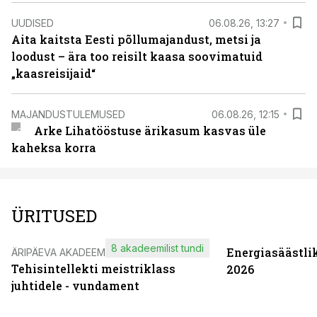
UUDISED
06.08.26, 13:27
Aita kaitsta Eesti põllumajandust, metsi ja
loodust – ära too reisilt kaasa soovimatuid
„kaasreisijaid“
MAJANDUSTULEMUSED
06.08.26, 12:15
Arke Lihatööstuse ärikasum kasvas üle
kaheksa korra
ÜRITUSED
8 akadeemilist tundi
Energiasäästli
ÄRIPÄEVA AKADEEMIA
Tehisintellekti meistriklass
2026
juhtidele - vundament