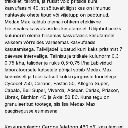
tritikalet, taliotra, ja rukist võib pritsida kuni
kasvufaasini 49. st sõltuvalt liigist kas on ilmunud
nahtavale ohete tipud või viljatupp on paotunud.
Medax Max kaldub olema rohkem efektiivne
hilisemates kasvufaasides kasutamisel. Üldjuhul peaks
kulunorm olema hilisemas kasvufaasis kasutamisel
väiksem võrreldes varasemas kasvufaasis
kasutamisega. Taliviljadel lubatud kuni kaks pritsimist 7
päevase intervalliga. Talinisu ja tritikale kulunorm 0,3-
0,75 l/ha, talioder ja rukis 0,5-0,75 l/ha.Läbiviidud
laboratoorsete katsetele põhjal sobib Medax Max
keemiliselt ja füüsikaliselt kokku järgmiste toodetega:
Cycocel 750, Cerone, Fastac 50, Allegro Super,
Capalo, Bell Super, Viverda, Adexar, Ceriax, Priaxor,
Librax, Biathlon 4D ja Axial 50 EC. Kuna tegu on
granuleeritud tootega, siis lisa Medax Max
paagisegusse esimesena.
Kasvuregulaator Cerone (etefoon 480 g/l) kasutamisel