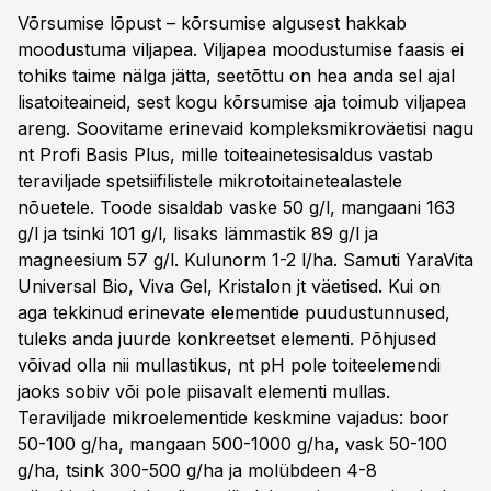
Võrsumise lõpust – kõrsumise algusest hakkab
moodustuma viljapea. Viljapea moodustumise faasis ei
tohiks taime nälga jätta, seetõttu on hea anda sel ajal
lisatoiteaineid, sest kogu kõrsumise aja toimub viljapea
areng. Soovitame erinevaid kompleksmikroväetisi nagu
nt Profi Basis Plus, mille toiteainetesisaldus vastab
teraviljade spetsiifilistele mikrotoitainetealastele
nõuetele. Toode sisaldab vaske 50 g/l, mangaani 163
g/l ja tsinki 101 g/l, lisaks lämmastik 89 g/l ja
magneesium 57 g/l. Kulunorm 1-2 l/ha. Samuti YaraVita
Universal Bio, Viva Gel, Kristalon jt väetised. Kui on
aga tekkinud erinevate elementide puudustunnused,
tuleks anda juurde konkreetset elementi. Põhjused
võivad olla nii mullastikus, nt pH pole toiteelemendi
jaoks sobiv või pole piisavalt elementi mullas.
Teraviljade mikroelementide keskmine vajadus: boor
50-100 g/ha, mangaan 500-1000 g/ha, vask 50-100
g/ha, tsink 300-500 g/ha ja molübdeen 4-8