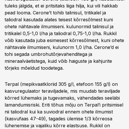
tuleks jälgida, et ei pritsitaks liiga hilja, kui vili hakkab
pead looma. Cerone’t tohib talinisul, tritikalel ja
taliodral kasutada alates teisest kõrresõlmest kuni
ohete nähtavale ilmumiseni. kulunormid talinisul ja
tritikalel 0,5-1,0 l/ha ja taliodral 0,75-1,0 l/ha. Rukkil
võib kasutada juba esimesest kõrresõlmest, kuni ohete
nähtavale ilmumiseni, kulunorm 1,0 l/ha. Cerone’d ei
tohi segada umbrohutõrjevahenditega ja
mineraalväetistega, kuid võib haiguste ja kahjurite
tõrjeks mõeldud toodetega.
Terpal (mepikvaatkloriid 305 g/l, etefoon 155 g/l) on
kasvuregulaator teraviljadele, mis muudab teraviljade
kõrred lühemaks ja tugevamaks, vähendades seeläbi
lamandumisriski. Eriti tõhus mõju on Terpal’i pritsimisel
nii taliodral kui ka suviodral ennem ohete ilmumist
(kasvufaas 47-49), tagades ülemise 1/3 kõrreosa
lühenemise ja vajaliku kõrre elastsuse. Rukkil on