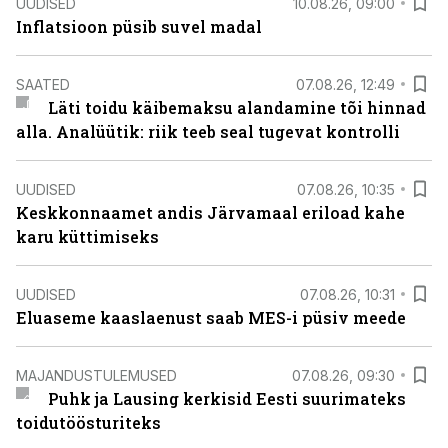
UUDISED
10.08.26, 09:00
Inflatsioon püsib suvel madal
SAATED
07.08.26, 12:49
Läti toidu käibemaksu alandamine tõi hinnad
alla. Analüütik: riik teeb seal tugevat kontrolli
UUDISED
07.08.26, 10:35
Keskkonnaamet andis Järvamaal eriload kahe
karu küttimiseks
UUDISED
07.08.26, 10:31
Eluaseme kaaslaenust saab MES-i püsiv meede
MAJANDUSTULEMUSED
07.08.26, 09:30
Puhk ja Lausing kerkisid Eesti suurimateks
toidutöösturiteks