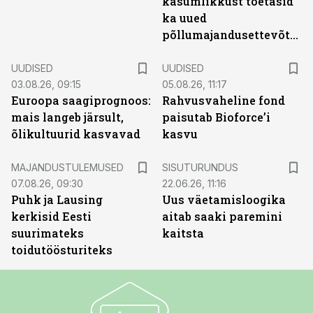
kasumlikkust toetasid
ka uued
põllumajandusettevõtted
UUDISED
UUDISED
03.08.26, 09:15
05.08.26, 11:17
Euroopa saagiprognoos:
Rahvusvaheline fond
mais langeb järsult,
paisutab Bioforce’i
õlikultuurid kasvavad
kasvu
ST
MAJANDUSTULEMUSED
SISUTURUNDUS
07.08.26, 09:30
22.06.26, 11:16
Puhk ja Lausing
Uus väetamisloogika
kerkisid Eesti
aitab saaki paremini
suurimateks
kaitsta
toidutöösturiteks