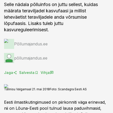
Selle nädala põlluinfos on juttu sellest, kuidas
määrata teraviljadel kasvufaasi ja millist
leheväetist teraviljadele anda võrsumise
lõpufaasis. Lisaks tuleb juttu
kasvureguleerimisest.
Põllumajandus.ee
põllumajandus.ee
Jaga
Salvesta
Vihja
Talinisu Valgamaal 21. mai 2018
Foto:
Scandagra Eesti AS
Eesti ilmastikutingimused on piirkonniti väga erinevad,
nii on Lõuna-Eesti pool tulnud lausa paduvihmasid,