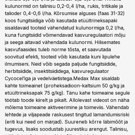
kulunormid on talinisu 0,2-0,4 l/ha, rukis, tritikale ja
talioder 0,4-0,6 l/ha. Kõrsumise alguses (faas 31-32)
koos fungitsiidiga võib kasutada etüültrineksapaki
sisaldavaid tooteid vähendatud kulunormiga 0,2 l/ha,
kuna fungitsiidid võimendavad kasvuregulaatori mõju
ja seega aitavad vähendada kulunormi. Hilisemates
kasvufaasides tuleb norme tõsta, et saavutada
soovitud efekti, tooteid võib kasutada kuni lipulehe
ilmumiseni. Neid võib segada paljude fungitsiidide,
herbitsiidide, insektitsiididega, kasvuregulaator
Cycocel’iga ja vedelväetistega.Medax Max sisaldab
kahte toimeainet (proheksadioon-kaltsium 50 g/kg ja
etüültrineksapak 75 g/kg). Tänu kahe toimeaine segule
töötab toode kiirelt ja pikalt. Allolevast videost on näha
mõlema toimeaine aktiveerimine ja toimeviis. Vähendab
lehtede ja viljapeade raskusest tingitud lamandumisriski
(eriti kui need on märjad). Suureneb kõrre läbimõõt ja
tugevus, lisaks soodustab juurestiku arengut. Talinisu,