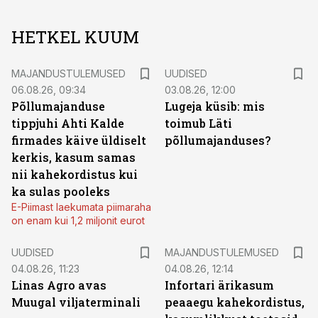
HETKEL KUUM
MAJANDUSTULEMUSED
UUDISED
06.08.26, 09:34
03.08.26, 12:00
Põllumajanduse
Lugeja küsib: mis
tippjuhi Ahti Kalde
toimub Läti
firmades käive üldiselt
põllumajanduses?
kerkis, kasum samas
nii kahekordistus kui
ka sulas pooleks
E-Piimast laekumata piimaraha
on enam kui 1,2 miljonit eurot
UUDISED
MAJANDUSTULEMUSED
04.08.26, 11:23
04.08.26, 12:14
Linas Agro avas
Infortari ärikasum
Muugal viljaterminali
peaaegu kahekordistus,