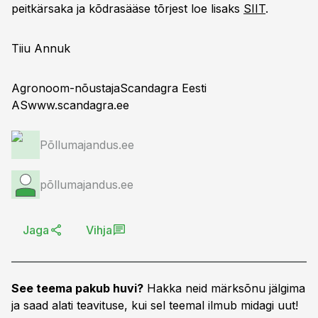
peitkärsaka ja kõdrasääse tõrjest loe lisaks
SIIT
.
Tiiu Annuk
Agronoom-nõustajaScandagra Eesti
ASwww.scandagra.ee
Põllumajandus.ee
põllumajandus.ee
Jaga
Vihja
See teema pakub huvi?
Hakka neid märksõnu jälgima
ja saad alati teavituse, kui sel teemal ilmub midagi uut!