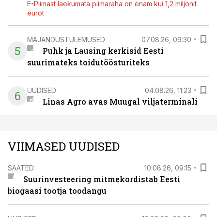
E-Piimast laekumata piimaraha on enam kui 1,2 miljonit
eurot
MAJANDUSTULEMUSED
07.08.26, 09:30
5
Puhk ja Lausing kerkisid Eesti
suurimateks toidutöösturiteks
UUDISED
04.08.26, 11:23
6
Linas Agro avas Muugal viljaterminali
VIIMASED UUDISED
SAATED
10.08.26, 09:15
Suurinvesteering mitmekordistab Eesti
biogaasi tootja toodangu