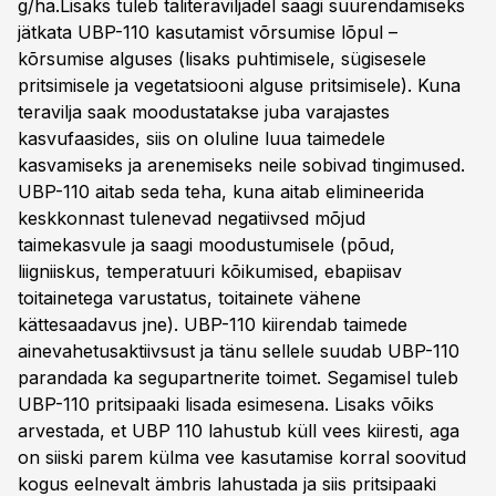
g/ha.Lisaks tuleb taliteraviljadel saagi suurendamiseks
jätkata UBP-110 kasutamist võrsumise lõpul –
kõrsumise alguses (lisaks puhtimisele, sügisesele
pritsimisele ja vegetatsiooni alguse pritsimisele). Kuna
teravilja saak moodustatakse juba varajastes
kasvufaasides, siis on oluline luua taimedele
kasvamiseks ja arenemiseks neile sobivad tingimused.
UBP-110 aitab seda teha, kuna aitab elimineerida
keskkonnast tulenevad negatiivsed mõjud
taimekasvule ja saagi moodustumisele (põud,
liigniiskus, temperatuuri kõikumised, ebapiisav
toitainetega varustatus, toitainete vähene
kättesaadavus jne). UBP-110 kiirendab taimede
ainevahetusaktiivsust ja tänu sellele suudab UBP-110
parandada ka segupartnerite toimet. Segamisel tuleb
UBP-110 pritsipaaki lisada esimesena. Lisaks võiks
arvestada, et UBP 110 lahustub küll vees kiiresti, aga
on siiski parem külma vee kasutamise korral soovitud
kogus eelnevalt ämbris lahustada ja siis pritsipaaki