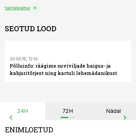
taimekaitse
SEOTUD LOOD
S
29.06.18, 12:14
Põlluinfo: räägime suviviljade haigus- ja
kahjuritõrjest ning kartuli lehemädanikust
24H
72H
Nädal
ENIMLOETUD