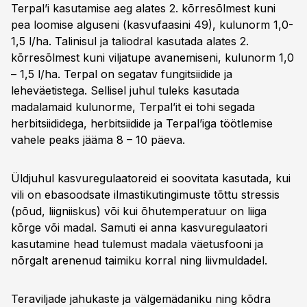
Terpal’i kasutamise aeg alates 2. kõrresõlmest kuni
pea loomise alguseni (kasvufaasini 49), kulunorm 1,0-
1,5 l/ha. Talinisul ja taliodral kasutada alates 2.
kõrresõlmest kuni viljatupe avanemiseni, kulunorm 1,0
– 1,5 l/ha. Terpal on segatav fungitsiidide ja
leheväetistega. Sellisel juhul tuleks kasutada
madalamaid kulunorme, Terpal’it ei tohi segada
herbitsiididega, herbitsiidide ja Terpal’iga töötlemise
vahele peaks jääma 8 – 10 päeva.
Üldjuhul kasvuregulaatoreid ei soovitata kasutada, kui
vili on ebasoodsate ilmastikutingimuste tõttu stressis
(põud, liigniiskus) või kui õhutemperatuur on liiga
kõrge või madal. Samuti ei anna kasvuregulaatori
kasutamine head tulemust madala väetusfooni ja
nõrgalt arenenud taimiku korral ning liivmuldadel.
Teraviljade jahukaste ja välgemädaniku ning kõdra