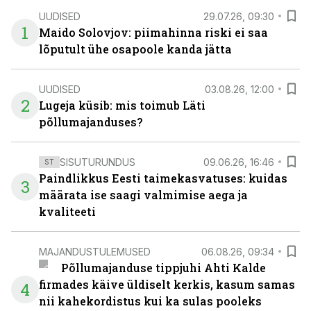
UUDISED
29.07.26, 09:30
1
Maido Solovjov: piimahinna riski ei saa
lõputult ühe osapoole kanda jätta
UUDISED
03.08.26, 12:00
2
Lugeja küsib: mis toimub Läti
põllumajanduses?
SISUTURUNDUS
09.06.26, 16:46
ST
Paindlikkus Eesti taimekasvatuses: kuidas
3
määrata ise saagi valmimise aega ja
kvaliteeti
MAJANDUSTULEMUSED
06.08.26, 09:34
Põllumajanduse tippjuhi Ahti Kalde
firmades käive üldiselt kerkis, kasum samas
4
nii kahekordistus kui ka sulas pooleks