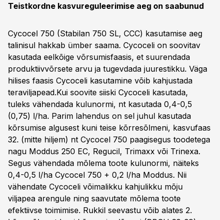
Teistkordne kasvureguleerimise aeg on saabunud
Cycocel 750 (Stabilan 750 SL, CCC) kasutamise aeg
talinisul hakkab ümber saama. Cycoceli on soovitav
kasutada eelkõige võrsumisfaasis, et suurendada
produktiivvõrsete arvu ja tugevdada juurestikku. Väga
hilises faasis Cycoceli kasutamine võib kahjustada
teraviljapead.Kui soovite siiski Cycoceli kasutada,
tuleks vähendada kulunormi, nt kasutada 0,4-0,5
(0,75) l/ha. Parim lahendus on sel juhul kasutada
kõrsumise algusest kuni teise kõrresõlmeni, kasvufaas
32. (mitte hiljem) nt Cycocel 750 paagisegus toodetega
nagu Moddus 250 EC, Regucil, Trimaxx või Trinexa.
Segus vähendada mõlema toote kulunormi, näiteks
0,4-0,5 l/ha Cycocel 750 + 0,2 l/ha Moddus. Nii
vähendate Cycoceli võimalikku kahjulikku mõju
viljapea arengule ning saavutate mõlema toote
efektiivse toimimise. Rukkil seevastu võib alates 2.