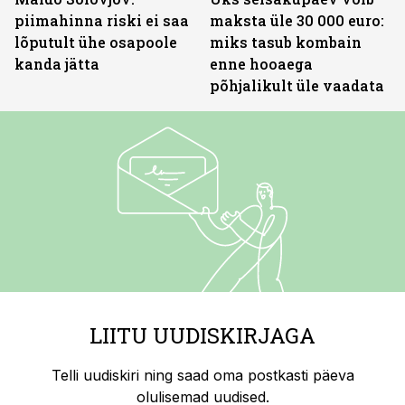
piimahinna riski ei saa
maksta üle 30 000 euro:
lõputult ühe osapoole
miks tasub kombain
kanda jätta
enne hooaega
põhjalikult üle vaadata
LIITU UUDISKIRJAGA
Telli uudiskiri ning saad oma postkasti päeva
olulisemad uudised.