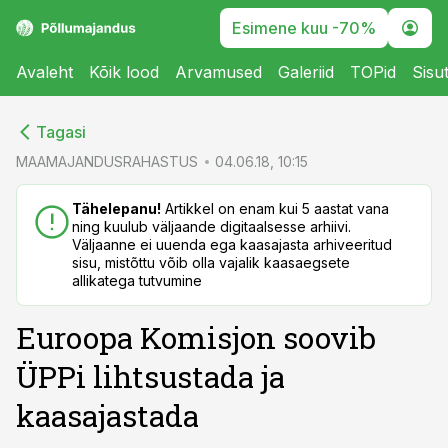
Esimene kuu -70%
Avaleht
Kõik lood
Arvamused
Galeriid
TOPid
Sisu
cebook
cebook
Tagasi
Twitter)
Twitter)
MAAMAJANDUSRAHASTUS
04.06.18, 10:15
kedIn
kedIn
Tähelepanu!
Artikkel on enam kui 5 aastat vana
ning kuulub väljaande digitaalsesse arhiivi.
ail
ail
Väljaanne ei uuenda ega kaasajasta arhiveeritud
sisu, mistõttu võib olla vajalik kaasaegsete
k
k
allikatega tutvumine
Euroopa Komisjon soovib
ÜPPi lihtsustada ja
kaasajastada