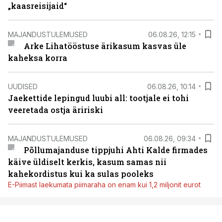
„kaasreisijaid“
MAJANDUSTULEMUSED
06.08.26, 12:15
Arke Lihatööstuse ärikasum kasvas üle
kaheksa korra
UUDISED
06.08.26, 10:14
Jaekettide lepingud luubi all: tootjale ei tohi
veeretada ostja äririski
MAJANDUSTULEMUSED
06.08.26, 09:34
Põllumajanduse tippjuhi Ahti Kalde firmades
käive üldiselt kerkis, kasum samas nii
kahekordistus kui ka sulas pooleks
E-Piimast laekumata piimaraha on enam kui 1,2 miljonit eurot