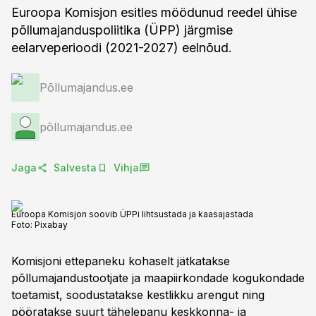
Euroopa Komisjon esitles möödunud reedel ühise
põllumajanduspoliitika (ÜPP) järgmise
eelarveperioodi (2021-2027) eelnõud.
Põllumajandus.ee
põllumajandus.ee
Jaga
Salvesta
Vihja
Euroopa Komisjon soovib ÜPPi lihtsustada ja kaasajastada
Foto:
Pixabay
Komisjoni ettepaneku kohaselt jätkatakse
põllumajandustootjate ja maapiirkondade kogukondade
toetamist, soodustatakse kestlikku arengut ning
pööratakse suurt tähelepanu keskkonna- ja