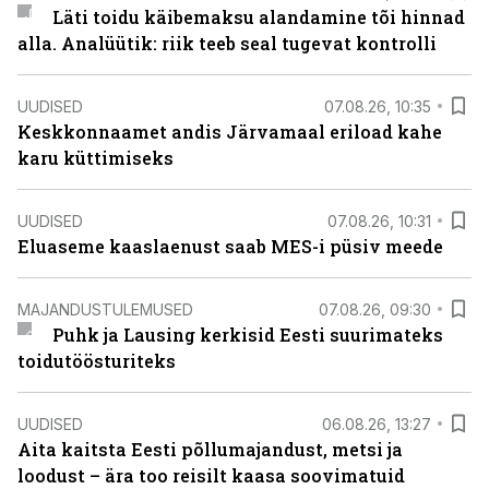
Läti toidu käibemaksu alandamine tõi hinnad
alla. Analüütik: riik teeb seal tugevat kontrolli
UUDISED
07.08.26, 10:35
Keskkonnaamet andis Järvamaal eriload kahe
karu küttimiseks
UUDISED
07.08.26, 10:31
Eluaseme kaaslaenust saab MES-i püsiv meede
MAJANDUSTULEMUSED
07.08.26, 09:30
Puhk ja Lausing kerkisid Eesti suurimateks
toidutöösturiteks
UUDISED
06.08.26, 13:27
Aita kaitsta Eesti põllumajandust, metsi ja
loodust – ära too reisilt kaasa soovimatuid