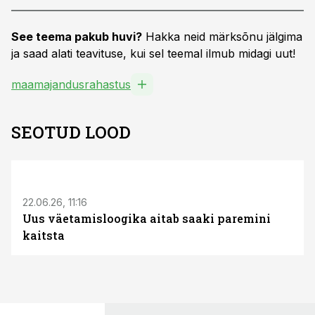
See teema pakub huvi?
Hakka neid märksõnu jälgima
ja saad alati teavituse, kui sel teemal ilmub midagi uut!
maamajandusrahastus
SEOTUD LOOD
ST
22.06.26, 11:16
Uus väetamisloogika aitab saaki paremini
kaitsta