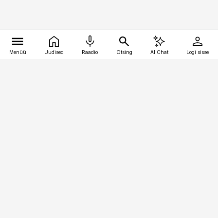
Menüü
Uudised
Raadio
Otsing
AI Chat
Logi sisse
Vana-Lõuna 39/1, 19094 Tallinn
(+372) 667 0111
pollumajandus@pollumajandus.ee
Telli
Reklaam
Firmast
Sisu kasutamisõigused
Ajakirjaniku
eetikakoodeks
Üldtingimused
Privaatsustingimused