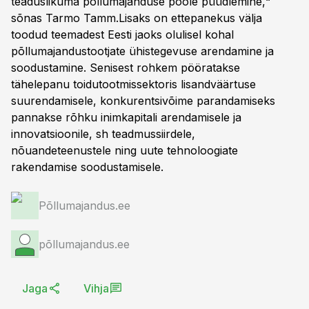
teaduslikuma põllumajanduse poole püüdlemine,“
sõnas Tarmo Tamm.Lisaks on ettepanekus välja
toodud teemadest Eesti jaoks olulisel kohal
põllumajandustootjate ühistegevuse arendamine ja
soodustamine. Senisest rohkem pööratakse
tähelepanu toidutootmissektoris lisandväärtuse
suurendamisele, konkurentsivõime parandamiseks
pannakse rõhku inimkapitali arendamisele ja
innovatsioonile, sh teadmussiirdele,
nõuandeteenustele ning uute tehnoloogiate
rakendamise soodustamisele.
Põllumajandus.ee
põllumajandus.ee
Jaga
Vihja