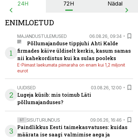
24H
72H
Nädal
ENIMLOETUD
MAJANDUSTULEMUSED
06.08.26, 09:34
Põllumajanduse tippjuhi Ahti Kalde
firmades käive üldiselt kerkis, kasum samas
1
nii kahekordistus kui ka sulas pooleks
E-Piimast laekumata piimaraha on enam kui 1,2 miljonit
eurot
UUDISED
03.08.26, 12:00
2
Lugeja küsib: mis toimub Läti
põllumajanduses?
SISUTURUNDUS
09.06.26, 16:46
ST
Paindlikkus Eesti taimekasvatuses: kuidas
3
määrata ise saagi valmimise aega ja