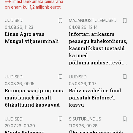
E-Piimast laekumata piimaraha
on enam kui 1,2 miljonit eurot
UUDISED
MAJANDUSTULEMUSED
04.08.26, 11:23
04.08.26, 12:14
Linas Agro avas
Infortari ärikasum
Muugal viljaterminali
peaaegu kahekordistus,
kasumlikkust toetasid
ka uued
põllumajandusettevõtted
UUDISED
UUDISED
03.08.26, 09:15
05.08.26, 11:17
Euroopa saagiprognoos:
Rahvusvaheline fond
mais langeb järsult,
paisutab Bioforce’i
õlikultuurid kasvavad
kasvu
ST
UUDISED
SISUTURUNDUS
29.07.26, 09:30
11.06.26, 09:28
Maido Solovjov:
Üks seisakupäev võib