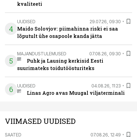
kvaliteeti
UUDISED
29.07.26, 09:30
4
Maido Solovjov: piimahinna riski ei saa
lõputult ühe osapoole kanda jätta
MAJANDUSTULEMUSED
07.08.26, 09:30
5
Puhk ja Lausing kerkisid Eesti
suurimateks toidutöösturiteks
UUDISED
04.08.26, 11:23
6
Linas Agro avas Muugal viljaterminali
VIIMASED UUDISED
SAATED
07.08.26, 12:49