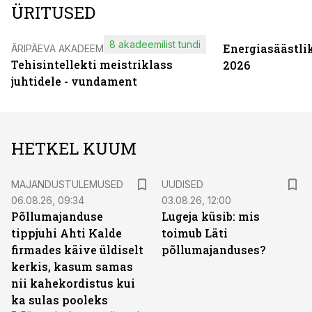
ÜRITUSED
8 akadeemilist tundi
Energiasäästli
ÄRIPÄEVA AKADEEMIA
Tehisintellekti meistriklass
2026
juhtidele - vundament
HETKEL KUUM
MAJANDUSTULEMUSED
UUDISED
06.08.26, 09:34
03.08.26, 12:00
Põllumajanduse
Lugeja küsib: mis
tippjuhi Ahti Kalde
toimub Läti
firmades käive üldiselt
põllumajanduses?
kerkis, kasum samas
nii kahekordistus kui
ka sulas pooleks