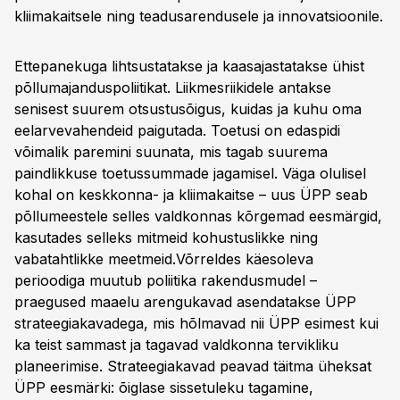
kliimakaitsele ning teadusarendusele ja innovatsioonile.
Ettepanekuga lihtsustatakse ja kaasajastatakse ühist
põllumajanduspoliitikat. Liikmesriikidele antakse
senisest suurem otsustusõigus, kuidas ja kuhu oma
eelarvevahendeid paigutada. Toetusi on edaspidi
võimalik paremini suunata, mis tagab suurema
paindlikkuse toetussummade jagamisel. Väga olulisel
kohal on keskkonna- ja kliimakaitse – uus ÜPP seab
põllumeestele selles valdkonnas kõrgemad eesmärgid,
kasutades selleks mitmeid kohustuslikke ning
vabatahtlikke meetmeid.Võrreldes käesoleva
perioodiga muutub poliitika rakendusmudel –
praegused maaelu arengukavad asendatakse ÜPP
strateegiakavadega, mis hõlmavad nii ÜPP esimest kui
ka teist sammast ja tagavad valdkonna tervikliku
planeerimise. Strateegiakavad peavad täitma üheksat
ÜPP eesmärki: õiglase sissetuleku tagamine,