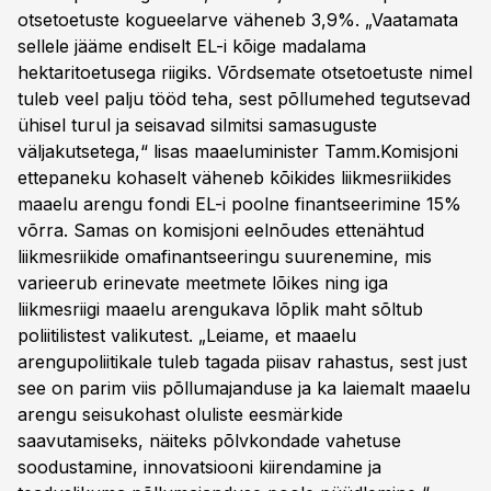
otsetoetuste kogueelarve väheneb 3,9%. „Vaatamata
sellele jääme endiselt EL-i kõige madalama
hektaritoetusega riigiks. Võrdsemate otsetoetuste nimel
tuleb veel palju tööd teha, sest põllumehed tegutsevad
ühisel turul ja seisavad silmitsi samasuguste
väljakutsetega,“ lisas maaeluminister Tamm.Komisjoni
ettepaneku kohaselt väheneb kõikides liikmesriikides
maaelu arengu fondi EL-i poolne finantseerimine 15%
võrra. Samas on komisjoni eelnõudes ettenähtud
liikmesriikide omafinantseeringu suurenemine, mis
varieerub erinevate meetmete lõikes ning iga
liikmesriigi maaelu arengukava lõplik maht sõltub
poliitilistest valikutest. „Leiame, et maaelu
arengupoliitikale tuleb tagada piisav rahastus, sest just
see on parim viis põllumajanduse ja ka laiemalt maaelu
arengu seisukohast oluliste eesmärkide
saavutamiseks, näiteks põlvkondade vahetuse
soodustamine, innovatsiooni kiirendamine ja