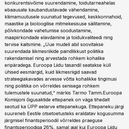
konkurentsivõime suurendamine, toidutarneahelas
ebaausate kaubandustavade vähendamine,
kliimamuutusele suunatud tegevused, keskkonnahoid,
maastike ja bioloogilise mitmekesisuse säilitamine,
põlvkondade vahetumise soodustamine,
maapiirkondade elavdamine ja toidukvaliteedi ning
tervise kaitsmine. „Uue mudeli abil soovitakse
suurendada liikmesriikide paindlikkust poliitika
rakendamisel ning arvestada rohkem kohalike
eripäradega. Euroopa Liidu tasandil seatakse küll
ühised eesmärgid, kuid liikmesriigid saavad
strateegiakavades arvesse võtta kohalikke tingimusi
ning poliitika on võrreldes senisega rohkem
tulemustele suunatud,“ märkis Tarmo Tamm.Euroopa
Komisjoni õigusaktide ettepanek on väga tihedalt
seotud ka ÜPP eelarve ettepanekuga. Ettepaneku järgi
suureneb Eestile otsetoetusteks eraldatav kogusumma
järgmisel finantsperioodil võrreldes praeguse
finantsperioodiga 26%, samal ajal kui Euroopa Liidu