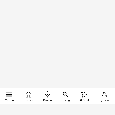
Menüü
Uudised
Raadio
Otsing
AI Chat
Logi sisse