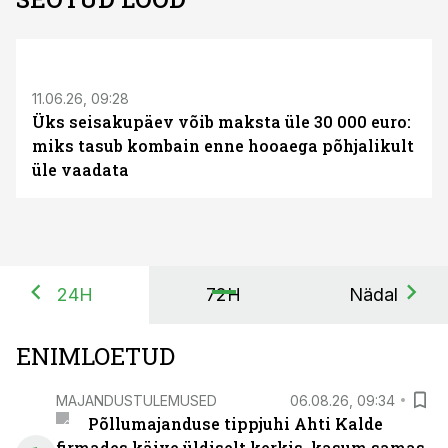
ST
11.06.26, 09:28
Üks seisakupäev võib maksta üle 30 000 euro:
miks tasub kombain enne hooaega põhjalikult
üle vaadata
24H
72H
Nädal
ENIMLOETUD
MAJANDUSTULEMUSED
06.08.26, 09:34
Põllumajanduse tippjuhi Ahti Kalde
firmades käive üldiselt kerkis, kasum samas