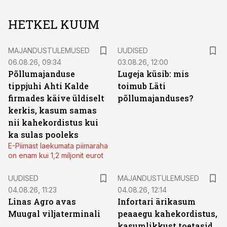
HETKEL KUUM
MAJANDUSTULEMUSED
UUDISED
06.08.26, 09:34
03.08.26, 12:00
Põllumajanduse
Lugeja küsib: mis
tippjuhi Ahti Kalde
toimub Läti
firmades käive üldiselt
põllumajanduses?
kerkis, kasum samas
nii kahekordistus kui
ka sulas pooleks
E-Piimast laekumata piimaraha
on enam kui 1,2 miljonit eurot
UUDISED
MAJANDUSTULEMUSED
04.08.26, 11:23
04.08.26, 12:14
Linas Agro avas
Infortari ärikasum
Muugal viljaterminali
peaaegu kahekordistus,
kasumlikkust toetasid