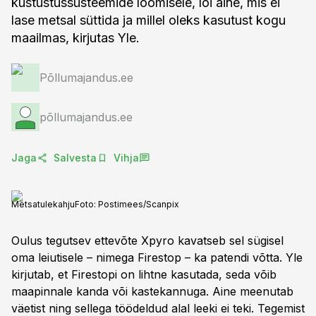
kustustussüsteemide loomisele, lõi aine, mis ei
lase metsal süttida ja millel oleks kasutust kogu
maailmas, kirjutas Yle.
Põllumajandus.ee
põllumajandus.ee
Jaga
Salvesta
Vihja
Metsatulekahju
Foto:
Postimees/Scanpix
Oulus tegutsev ettevõte Xpyro kavatseb sel sügisel
oma leiutisele – nimega Firestop – ka patendi võtta. Yle
kirjutab, et Firestopi on lihtne kasutada, seda võib
maapinnale kanda või kastekannuga. Aine meenutab
väetist ning sellega töödeldud alal leeki ei teki. Tegemist