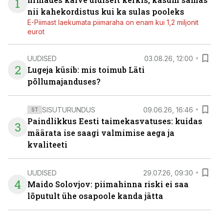
1
nii kahekordistus kui ka sulas pooleks
E-Piimast laekumata piimaraha on enam kui 1,2 miljonit
eurot
UUDISED
03.08.26, 12:00
2
Lugeja küsib: mis toimub Läti
põllumajanduses?
SISUTURUNDUS
09.06.26, 16:46
ST
Paindlikkus Eesti taimekasvatuses: kuidas
3
määrata ise saagi valmimise aega ja
kvaliteeti
UUDISED
29.07.26, 09:30
4
Maido Solovjov: piimahinna riski ei saa
lõputult ühe osapoole kanda jätta