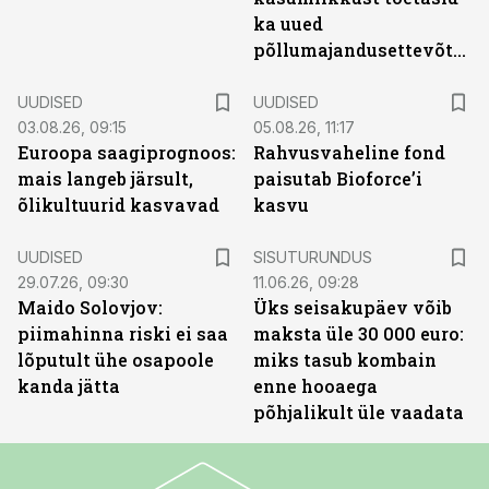
ka uued
põllumajandusettevõtted
UUDISED
UUDISED
03.08.26, 09:15
05.08.26, 11:17
Euroopa saagiprognoos:
Rahvusvaheline fond
mais langeb järsult,
paisutab Bioforce’i
õlikultuurid kasvavad
kasvu
ST
UUDISED
SISUTURUNDUS
29.07.26, 09:30
11.06.26, 09:28
Maido Solovjov:
Üks seisakupäev võib
piimahinna riski ei saa
maksta üle 30 000 euro:
lõputult ühe osapoole
miks tasub kombain
kanda jätta
enne hooaega
põhjalikult üle vaadata