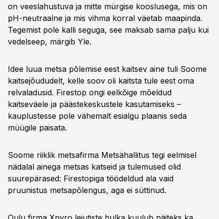
on veeslahustuva ja mitte mürgise kooslusega, mis on
pH-neutraalne ja mis vihma korral väetab maapinda.
Tegemist pole kalli seguga, see maksab sama palju kui
vedelseep, märgib Yle.
Idee luua metsa põlemise eest kaitsev aine tuli Soome
kaitsejõududelt, kelle soov oli kaitsta tule eest oma
relvaladusid. Firestop ongi eelkõige mõeldud
kaitseväele ja päästekeskustele kasutamiseks –
kauplustesse pole vähemalt esialgu plaanis seda
müügile paisata.
Soome riiklik metsafirma Metsähallitus tegi eelmisel
nädalal ainega metsas katseid ja tulemused olid
suurepärased: Firestopiga töödeldud ala vaid
pruunistus metsapõlengus, aga ei süttinud.
Oulu firma Xpyro leiutiste hulka kuulub näiteks ka