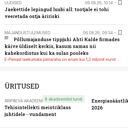
UUDISED
06.08.26, 10:14
Jaekettide lepingud luubi all: tootjale ei tohi
veeretada ostja äririski
MAJANDUSTULEMUSED
06.08.26, 09:34
Põllumajanduse tippjuhi Ahti Kalde firmades
käive üldiselt kerkis, kasum samas nii
kahekordistus kui ka sulas pooleks
E-Piimast laekumata piimaraha on enam kui 1,2 miljonit eurot
ÜRITUSED
8 akadeemilist tundi
Energiasäästli
ÄRIPÄEVA AKADEEMIA
Tehisintellekti meistriklass
2026
juhtidele - vundament