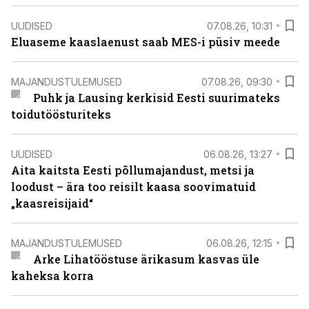
UUDISED
07.08.26, 10:31
Eluaseme kaaslaenust saab MES-i püsiv meede
MAJANDUSTULEMUSED
07.08.26, 09:30
Puhk ja Lausing kerkisid Eesti suurimateks
toidutöösturiteks
UUDISED
06.08.26, 13:27
Aita kaitsta Eesti põllumajandust, metsi ja
loodust – ära too reisilt kaasa soovimatuid
„kaasreisijaid“
MAJANDUSTULEMUSED
06.08.26, 12:15
Arke Lihatööstuse ärikasum kasvas üle
kaheksa korra