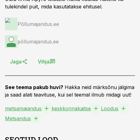
tulekindel puit, mida kasutatakse ehitusel.
Põllumajandus.ee
põllumajandus.ee
Jaga
Vihja
See teema pakub huvi?
Hakka neid märksõnu jälgima
ja saad alati teavituse, kui sel teemal ilmub midagi uut!
metsamajandus
keskkonnakaitse
Loodus
Metsandus
SEOTUD LOOD