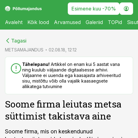
Esimene kuu -70%
Avaleht
Kõik lood
Arvamused
Galeriid
TOPid
Sisu
cebook
cebook
Tagasi
Twitter)
Twitter)
METSAMAJANDUS
02.08.18, 12:12
kedIn
kedIn
Tähelepanu!
Artikkel on enam kui 5 aastat vana
ning kuulub väljaande digitaalsesse arhiivi.
ail
ail
Väljaanne ei uuenda ega kaasajasta arhiveeritud
sisu, mistõttu võib olla vajalik kaasaegsete
k
k
allikatega tutvumine
Soome firma leiutas metsa
süttimist takistava aine
Soome firma, mis on keskendunud