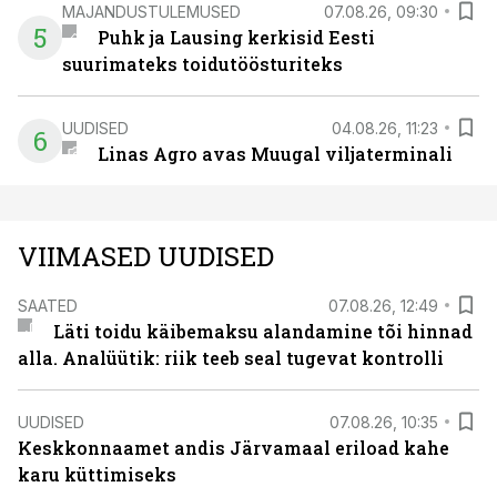
MAJANDUSTULEMUSED
07.08.26, 09:30
5
Puhk ja Lausing kerkisid Eesti
suurimateks toidutöösturiteks
UUDISED
04.08.26, 11:23
6
Linas Agro avas Muugal viljaterminali
VIIMASED UUDISED
SAATED
07.08.26, 12:49
Läti toidu käibemaksu alandamine tõi hinnad
alla. Analüütik: riik teeb seal tugevat kontrolli
UUDISED
07.08.26, 10:35
Keskkonnaamet andis Järvamaal eriload kahe
karu küttimiseks