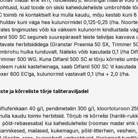
omav madar ehk virn, ristõielised jt. Mõningal määral võib 
ohtusid, kuid toode on siiski kaheiduleheliste umbrohtide tõ
C toimib nii kontaktselt kui mulla kaudu, mõju kestab kuni 8
huldav kuni väga hea kulunormidel 0,125-0,25 l/ha. Noor
ivates tingimustes võib ka väiksem kulunorm kindlustada vä
lanil 500 SC seguneb suurepäraselt teiste taliviljas kasvav
atavate herbitsiididega (Granstar Preemia 50 SX, Trimmer 
brohu hulka tunduvalt. Näiteks võib kasutada 0,1 l/ha Difl
immer 500 WG. Kuna Diflanil 500 SC ei tõrju kõrrelisi umbr
bleem rukki kasteheinaga, saab Diflanil 500 SC ’d kasutad
xer 800 EC’ga, kulunormid vastavalt 0,1 l/ha + 2,0 l/ha.
te ja kõrreliste tõrje taliteraviljadel
flufenikaan 40 g/l, pendimetaliin 300 g/l, kloortoluroon 25
ulla kaudu toimiv herbitsiid. Tõrjub nii kõrrelisi (harilik-ruk
põld-rebasesaba) kui kaheidulehelisi (roomav madar ehk vir
annikesed, mailased, kukemagun, põld-litterhein, vesihein, 