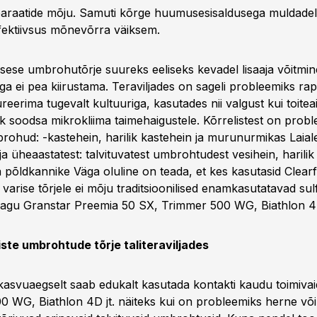
paraatide mõju. Samuti kõrge huumusesisaldusega muldade
efektiivsus mõnevõrra väiksem.
isese umbrohutõrje suureks eeliseks kevadel lisaaja võitmi
 ei pea kiirustama. Teraviljades on sageli probleemiks raps
erima tugevalt kultuuriga, kasutades nii valgust kui toitea
mik soodsa mikrokliima taimehaigustele. Kõrrelistest on prob
brohud: -kastehein, harilik kastehein ja murunurmikas Laiale
l ja üheaastatest: talvituvatest umbrohtudest vesihein, harilik
 põldkannike Väga oluline on teada, et kes kasutasid Clearfi
le varise tõrjele ei mõju traditsioonilised enamkasutatavad s
agu Granstar Preemia 50 SX, Trimmer 500 WG, Biathlon 4D
ste umbrohtude tõrje taliteraviljades
svuaegselt saab edukalt kasutada kontakti kaudu toimivai
0 WG, Biathlon 4D jt. näiteks kui on probleemiks herne või 