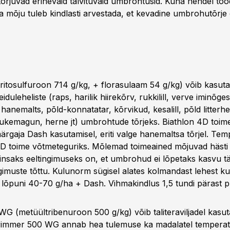
 tõrjuvad erinevaid talvituvaid umbrohtusid. Kuna nendel to
a mõju tuleb kindlasti arvestada, et kevadine umbrohutõrje o
tritosulfuroon 714 g/kg, + florasulaam 54 g/kg) võib kasuta
heiduleheliste (raps, harilik hiirekõrv, rukkilill, verve iminõge
 hanemalts, põld-konnatatar, kõrvikud, kesalill, põld litterhei
kukemagun, herne jt) umbrohtude tõrjeks. Biathlon 4D toi
ärgaja Dash kasutamisel, eriti valge hanemaltsa tõrjel. Tem
4D toime võtmeteguriks. Mõlemad toimeained mõjuvad hästi
insaks eeltingimuseks on, et umbrohud ei lõpetaks kasvu täi
imuste tõttu. Kulunorm sügisel alates kolmandast lehest ku
lõpuni 40-70 g/ha + Dash. Vihmakindlus 1,5 tundi pärast pri
G (metüültribenuroon 500 g/kg) võib taliteraviljadel kasut
Trimmer 500 WG annab hea tulemuse ka madalatel temperat