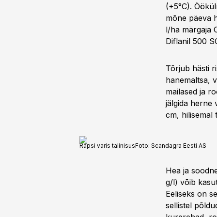
(+5°C). Öökül
mõne päeva hi
l/ha märgaja 
Diflanil 500 
Tõrjub hästi ri
hanemaltsa, v
mailased ja ro
jälgida herne 
cm, hilisemal
Rapsi varis talinisus
Foto:
Scandagra Eesti AS
Hea ja soodne
g/l) võib kasut
Eeliseks on s
sellistel põld