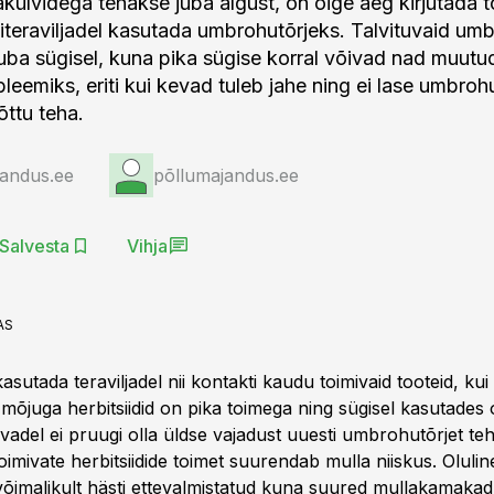
jakülvidega tehakse juba algust, on õige aeg kirjutada 
literaviljadel kasutada umbrohutõrjeks. Talvituvaid um
juba sügisel, kuna pika sügise korral võivad nad muut
leemiks, eriti kui kevad tuleb jahe ning ei lase umbrohu
ttu teha.
jandus.ee
põllumajandus.ee
Salvesta
Vihja
AS
asutada teraviljadel nii kontakti kaudu toimivaid tooteid, ku
a mõjuga herbitsiidid on pika toimega ning sügisel kasutades
evadel ei pruugi olla üldse vajadust uuesti umbrohutõrjet teh
imivate herbitsiidide toimet suurendab mulla niiskus. Olulin
võimalikult hästi ettevalmistatud kuna suured mullakamakad