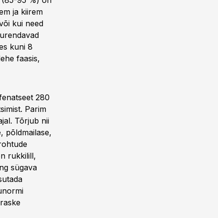
k (85-95 %) on
rem ja kiirem
või kui need
suurendavad
es kuni 8
lehe faasis,
ufenatseet 280
simist. Parim
al. Tõrjub nii
e, põldmailase,
brohtude
 rukkilill,
ing sügava
sutada
lunormi
 raske