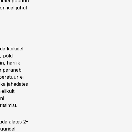
odetel puudub
n igal juhul
da kõikidel
s, põld-
n, harilik
me paraneb
peratuur ei
 ka jahedates
elikult
ni
tsimist.
ada alates 2-
uuridel