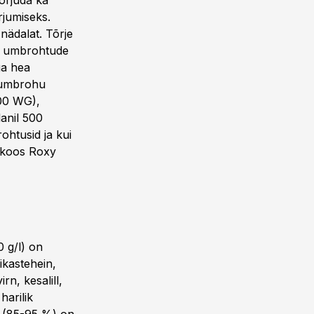
tõrjuda ka
rjumiseks.
 nädalat. Tõrje
te umbrohtude
ga hea
a umbrohu
500 WG),
anil 500
ohtusid ja kui
a koos Roxy
0 g/l) on
kikastehein,
n, kesalill,
harilik