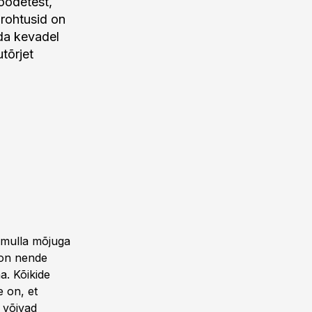
toodetest,
brohtusid on
uda kevadel
tõrjet
i mulla mõjuga
 on nende
a. Kõikide
e on, et
 võivad