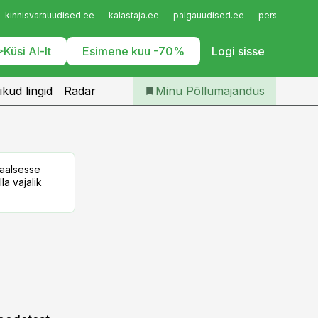
Iseteenindus
kinnisvarauudised.ee
kalastaja.ee
palgauudised.ee
personaliuudi
Telli Põllumajandus
Küsi AI-lt
Esimene kuu -70%
Logi sisse
ikud lingid
Radar
Minu Põllumajandus
taalsesse
la vajalik