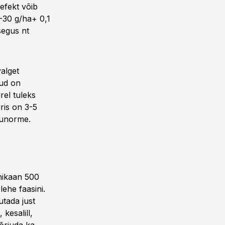
efekt võib
-30 g/ha+ 0,1
segus nt
valget
hud on
rel tuleks
aris on 3-5
lunorme.
enikaan 500
lehe faasini.
utada just
kesalill,