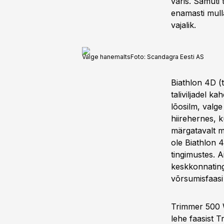
varis. Samuti
enamasti mull
vajalik.
Valge hanemalts
Foto:
Scandagra Eesti AS
Biathlon 4D (
taliviljadel ka
lõosilm, valge
hiirehernes, 
märgatavalt m
ole Biathlon 
tingimustes. A
keskkonnating
võrsumisfaasi 
Trimmer 500 W
lehe faasist 