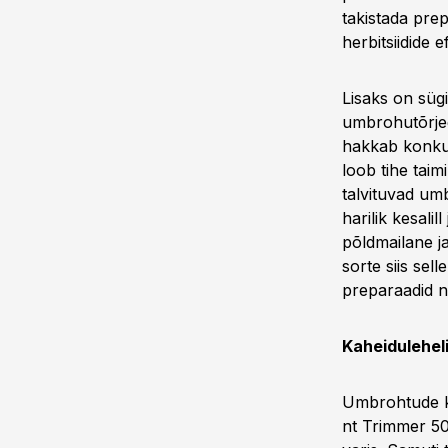
takistada pre
herbitsiidide 
Lisaks on süg
umbrohutõrjega
hakkab konkure
loob tihe tai
talvituvad um
harilik kesalil
põldmailane ja
sorte siis sel
preparaadid n
Kaheiduleheli
Umbrohtude ka
nt Trimmer 50