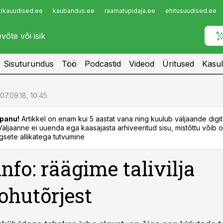
tikauudised.ee
kaubandus.ee
raamatupidaja.ee
ehitusuudised.ee
Infopank
Radar
Sisuturundus
Töö
Podcastid
Videod
Üritused
Kasul
07.09.18, 10:45
panu!
Artikkel on enam kui 5 aastat vana ning kuulub väljaande digi
. Väljaanne ei uuenda ega kaasajasta arhiveeritud sisu, mistõttu võib ol
sete allikatega tutvumine
info: räägime talivilja
hutõrjest