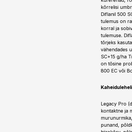
kurerehad, ro
kõrrelisi umbr
Diflanil 500 S
tulemus on ra
korral ja sob
tulemuse. Dif
tõrjeks kasut
vähendades um
SC+15 g/ha Tr
on tõsine pro
800 EC või Bo
Kaheidulehelis
Legacy Pro (di
kontaktne ja m
murunurmika, 
punand, põldk