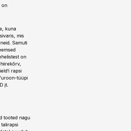
l on
ne, kuna
ivaris, mis
ineid. Samuti
leemsed
helistest on
 hiirekõrv,
eld’i rapsi
ulfuroon-tüüpi
 jt.
d tooted nagu
talirapsi