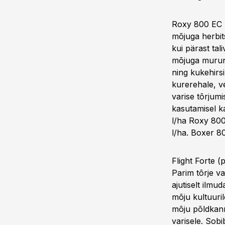
Roxy 800 EC (
mõjuga herbitsi
kui pärast tal
mõjuga murunu
ning kukehirsi
kurerehale, v
varise tõrjumi
kasutamisel ka
l/ha Roxy 800
l/ha. Boxer 8
Flight Forte (
Parim tõrje va
ajutiselt ilm
mõju kultuuril
mõju põldkann
varisele. Sobi