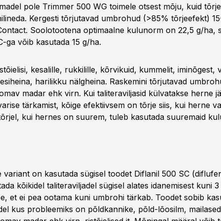
madel pole Trimmer 500 WG toimele otsest mõju, kuid tõrje
lineda. Kergesti tõrjutavad umbrohud (>85% tõrjeefekt) 15
Contact. Soolotootena optimaalne kulunorm on 22,5 g/ha, 
SC-ga võib kasutada 15 g/ha.
stõielisi, kesalille, rukkilille, kõrvikuid, kummelit, iminõgest, 
esiheina, harilikku nälgheina. Raskemini tõrjutavad umbro
omav madar ehk virn. Kui taliteraviljasid külvatakse herne jä
varise tärkamist, kõige efektiivsem on tõrje siis, kui herne v
 tõrjel, kui hernes on suurem, tuleb kasutada suuremaid ku
 variant on kasutada sügisel toodet Diflanil 500 SC (difluf
ada kõikidel taliteraviljadel sügisel alates idanemisest kuni 3 
ee, et ei pea ootama kuni umbrohi tärkab. Toodet sobib kas
udel kus probleemiks on põldkannike, põld-lõosilm, mailased, 