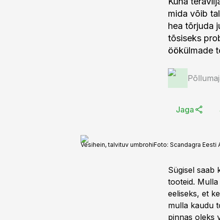
Kuna teravil
mida võib ta
hea tõrjuda 
tõsiseks prob
öökülmade tõ
Põlluma
Jaga
Vesihein, talvituv umbrohi
Foto:
Scandagra Eesti 
Sügisel saab k
tooteid. Mull
eeliseks, et k
mulla kaudu to
pinnas oleks 