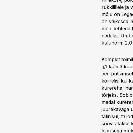
hiirekõrv, põ
rukkilillele j
mõju on Legac
on väikesed j
mõju lehtede 
nädalat. Umbro
kulunorm 2,0 
Komplet toimi
g/l kuni 3 ku
aeg pritsimis
kõrrelisi kui 
kurereha, hari
tõrjeks. Sobib
madal kurereh
juurekavaga u
talinisul, tal
soovitatakse 
lõimisega mul