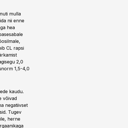
uti mulla
sida nii enne
väga hea
ebasesabale
õosilmale,
bib CL rapsi
ärkamist
agisegu 2,0
lunorm 1,5-4,0
htede kaudu.
le võivad
a negatiivset
usid. Tugev
ile, herne
orgaanikaga