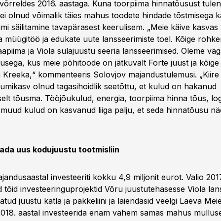
rreldes 2016. aastaga. Kuna toorpiima hinnatõusust tulen
ei olnud võimalik täies mahus toodete hindade tõstmisega kat
mi säilitamine tavapärasest keerulisem. „Meie käive kasvas 
 müügitöö ja edukate uute lansseerimiste toel. Kõige rohk
piima ja Viola sulajuustu seeria lansseerimised. Oleme väg
usega, kus meie põhitoode on jätkuvalt Forte juust ja kõige
 ja Kreeka,“ kommenteeris Solovjov majandustulemusi. „Kiir
sumikasv olnud tagasihoidlik seetõttu, et kulud on hakanud
elt tõusma. Tööjõukulud, energia, toorpiima hinna tõus, log
 muud kulud on kasvanud liiga palju, et seda hinnatõusu näol
tada uus kodujuustu tootmisliin
ndusaastal investeeriti kokku 4,9 miljonit eurot. Valio 2017
d tõid investeeringuprojektid Võru juustutehasesse Viola la
tatud juustu katla ja pakkeliini ja laiendasid veelgi Laeva Meie
018. aastal investeerida enam vähem samas mahus mullus