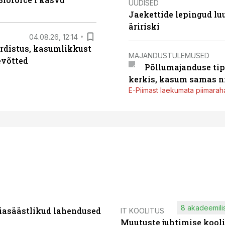
UUDISED
Jaekettide lepingud luub
äririski
04.08.26, 12:14
rdistus, kasumlikkust
MAJANDUSTULEMUSED
evõtted
Põllumajanduse tip
kerkis, kasum samas ni
E-Piimast laekumata piimaraha
8 akadeemilis
iasäästlikud lahendused
IT KOOLITUS
Muutuste juhtimise kooli