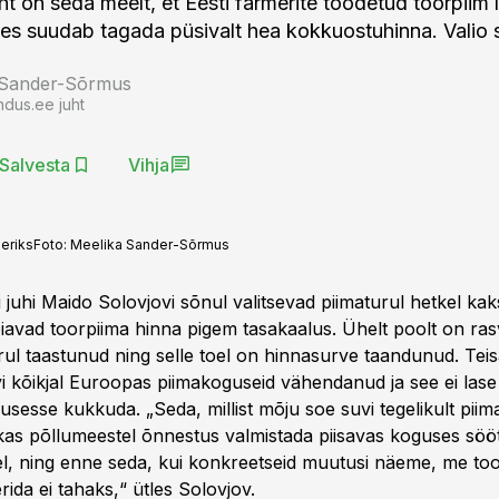
uht on seda meelt, et Eesti farmerite toodetud toorpiim 
kes suudab tagada püsivalt hea kokkuostuhinna. Valio
 Sander-Sõrmus
ndus.ee juht
Salvesta
Vihja
eriks
Foto:
Meelika Sander-Sõrmus
i juhi Maido Solovjovi sõnul valitsevad piimaturul hetkel kak
avad toorpiima hinna pigem tasakaalus. Ühelt poolt on ras
ul taastunud ning selle toel on hinnasurve taandunud. Teis
vi kõikjal Euroopas piimakoguseid vähendanud ja see ei lase
usesse kukkuda. „Seda, millist mõju soe suvi tegelikult piim
kas põllumeestel õnnestus valmistada piisavas koguses söö
lvel, ning enne seda, kui konkreetseid muutusi näeme, me to
ida ei tahaks,“ ütles Solovjov.