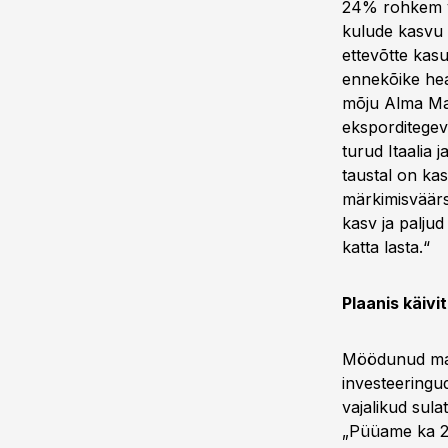
24% rohkem võ
kulude kasvu 
ettevõtte kasu
ennekõike hea
mõju Alma Maa
eksporditegev
turud Itaalia
taustal on ka
märkimisväärs
kasv ja paljud
katta lasta.“
Plaanis käivi
Möödunud maja
investeeringu
vajalikud sula
„Püüame ka 2