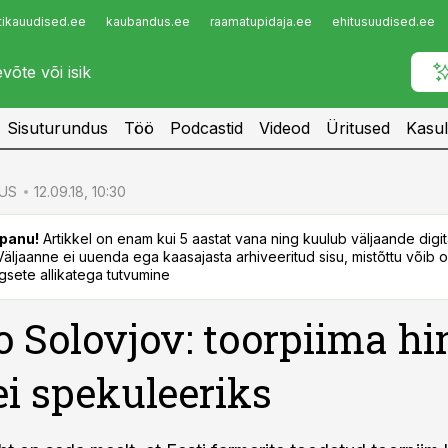
tikauudised.ee
kaubandus.ee
raamatupidaja.ee
ehitusuudised.ee
Infopank
Radar
Sisuturundus
Töö
Podcastid
Videod
Üritused
Kasul
US
12.09.18, 10:30
panu!
Artikkel on enam kui 5 aastat vana ning kuulub väljaande digi
. Väljaanne ei uuenda ega kaasajasta arhiveeritud sisu, mistõttu võib ol
sete allikatega tutvumine
 Solovjov: toorpiima h
ei spekuleeriks