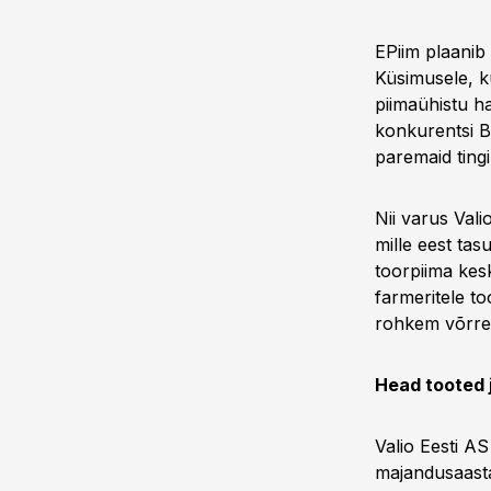
EPiim plaanib
Küsimusele, k
piimaühistu h
konkurentsi Ba
paremaid tingi
Nii varus Vali
mille eest tas
toorpiima kes
farmeritele t
rohkem võrrel
Head tooted 
Valio Eesti A
majandusaasta 