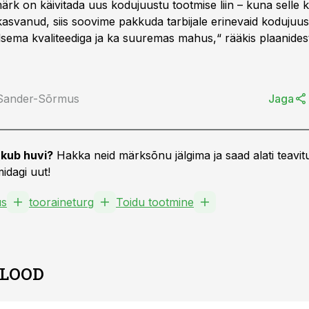
rk on käivitada uus kodujuustu tootmise liin – kuna selle 
kasvanud, siis soovime pakkuda tarbijale erinevaid kodujuus
ilsema kvaliteediga ja ka suuremas mahus,“ rääkis plaanides
 Sander-Sõrmus
Jaga
kub huvi?
Hakka neid märksõnu jälgima ja saad alati teavitu
idagi uut!
us
tooraineturg
Toidu tootmine
 LOOD