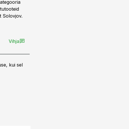
kategooria
tutooteid
t Solovjov.
Vihja
se, kui sel