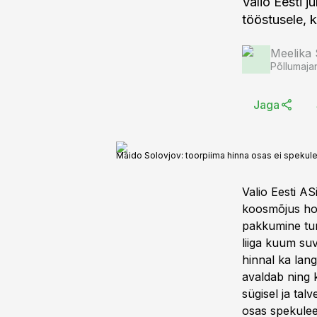
Valio Eesti j
tööstusele, 
Meelika
Põllumaja
Jaga
Maido Solovjov: toorpiima hinna osas ei spekule
Valio Eesti AS
koosmõjus hoi
pakkumine tur
liiga kuum su
hinnal ka lang
avaldab ning 
sügisel ja ta
osas spekuleer