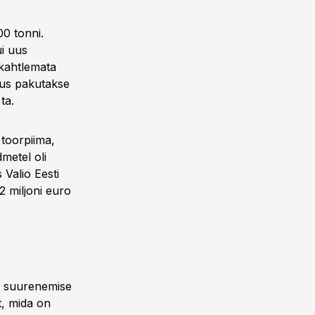
00 tonni.
ui uus
 kahtlemata
 kus pakutakse
ta.
 toorpiima,
dmetel oli
Valio Eesti
2 miljoni euro
e suurenemise
t, mida on