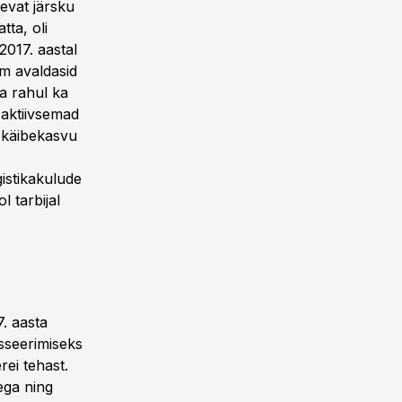
evat järsku
ta, oli
2017. aastal
em avaldasid
a rahul ka
 aktiivsemad
e käibekasvu
istikakulude
 tarbijal
. aasta
nsseerimiseks
rei tehast.
ega ning