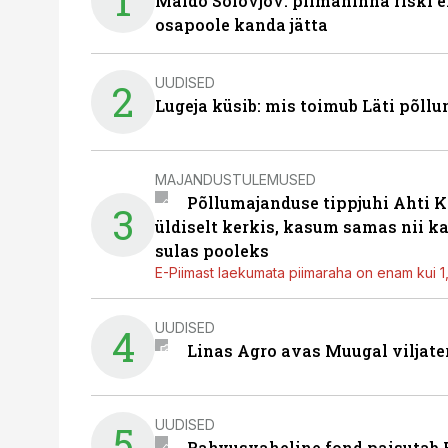
1
Maido Solovjov: piimahinna riski ei
osapoole kanda jätta
UUDISED
2
Lugeja küsib: mis toimub Läti põll
MAJANDUSTULEMUSED
Põllumajanduse tippjuhi Ahti K
3
üldiselt kerkis, kasum samas nii k
sulas pooleks
E-Piimast laekumata piimaraha on enam kui 1,2
UUDISED
4
Linas Agro avas Muugal viljate
UUDISED
5
Rahvusvaheline fond paisutab B