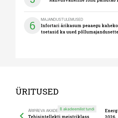
MAJANDUSTULEMUSED
6
Infortari ärikasum peaaegu kaheko
toetasid ka uued põllumajandusett
ÜRITUSED
8 akadeemilist tundi
Energ
ÄRIPÄEVA AKADEEMIA
Tehisintellekti meistriklass
2026