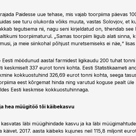
 rajada Paidesse uue tehase, mis vajab toorpiima päevas 10
uidas see turu olukorda võiks muuta, vastas Solovjov, et k
akkab tegutsema nii, nagu seni kirjeldatud on, tihendab see
ltikumi toorpiimaturul. „Samas toorpiim liigub alati sinna,
musi, ja meie siinkohal põhjust muretsemiseks ei näe,“ lisas 
o Eesti möödunud aastal farmidest ligikaudu 200 tuhat tonni
uti keskmiselt 337 eurot tonni kohta. Eesti Statistikaameti an
kmine kokkuostuhind 326,69 eurot tonni kohta, seega tasus 
oorpiima eest kõrgemat hinda ning varutud koguse pealt üle 
des Eesti keskmise kokkuostuhinnaga.
ja hea müügitöö tõi käibekasvu
S kasvatas läbi müügihindade kasvu ja ka läbi müügimahtud
käivet. 2017. aasta käibeks kujunes neil 115,8 miljonit euro