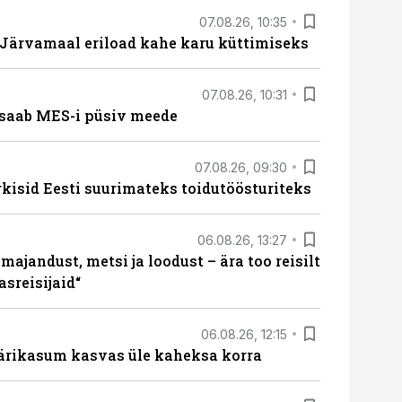
07.08.26, 10:35
ärvamaal eriload kahe karu küttimiseks
07.08.26, 10:31
saab MES-i püsiv meede
07.08.26, 09:30
rkisid Eesti suurimateks toidutöösturiteks
06.08.26, 13:27
majandust, metsi ja loodust – ära too reisilt
sreisijaid“
06.08.26, 12:15
ärikasum kasvas üle kaheksa korra