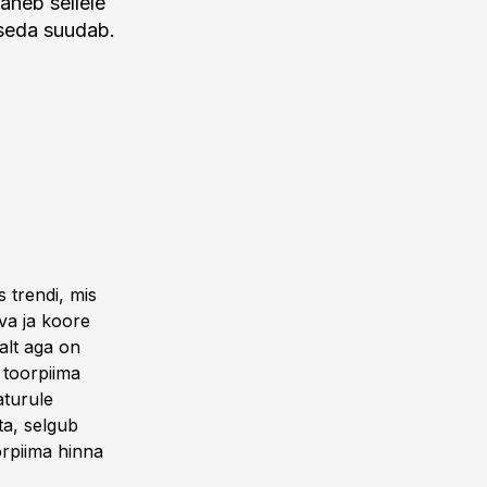
läheb sellele
 seda suudab.
s trendi, mis
va ja koore
alt aga on
 toorpiima
aturule
ta, selgub
orpiima hinna