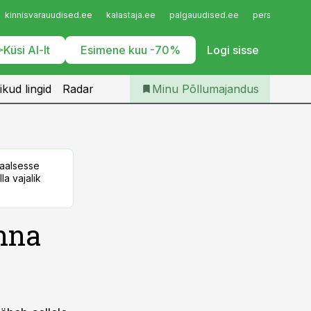
Iseteenindus
kinnisvarauudised.ee
kalastaja.ee
palgauudised.ee
personaliuudi
Telli Põllumajandus
Küsi AI-lt
Esimene kuu -70%
Logi sisse
ikud lingid
Radar
Minu Põllumajandus
taalsesse
la vajalik
inna