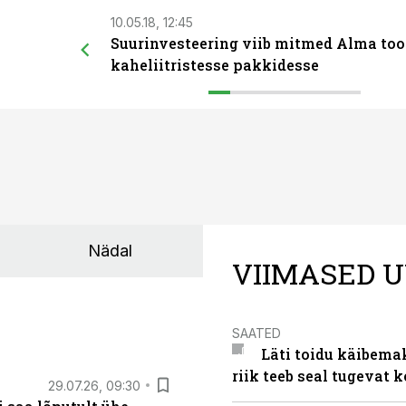
10.05.18, 12:45
Suurinvesteering viib mitmed Alma too
kaheliitristesse pakkidesse
Nädal
VIIMASED U
SAATED
Läti toidu käibema
riik teeb seal tugevat k
29.07.26, 09:30