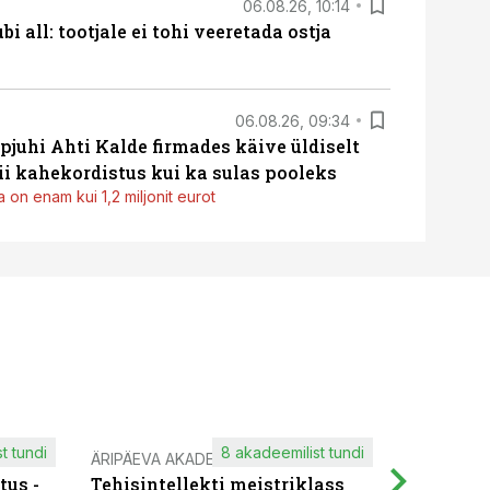
06.08.26, 10:14
i all: tootjale ei tohi veeretada ostja
06.08.26, 09:34
pjuhi Ahti Kalde firmades käive üldiselt
i kahekordistus kui ka sulas pooleks
 on enam kui 1,2 miljonit eurot
t tundi
8 akadeemilist tundi
ÄRIPÄEVA AKADEEMIA
IT KOOLIT
tus -
Tehisintellekti meistriklass
Muutuste