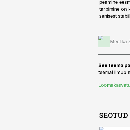
peamine eesmä
tarbimine on 
senisest stabi
Meelika
See teema pa
teemal ilmub m
Loomakasvat
SEOTUD