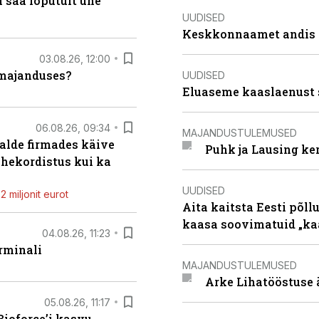
 saa lõputult ühe
UUDISED
Keskkonnaamet andis J
03.08.26, 12:00
umajanduses?
UUDISED
Eluaseme kaaslaenust 
06.08.26, 09:34
MAJANDUSTULEMUSED
alde firmades käive
Puhk ja Lausing ke
ahekordistus kui ka
UUDISED
 miljonit eurot
Aita kaitsta Eesti põllu
kaasa soovimatuid „kaa
04.08.26, 11:23
rminali
MAJANDUSTULEMUSED
Arke Lihatööstuse 
05.08.26, 11:17
ioforce’i kasvu