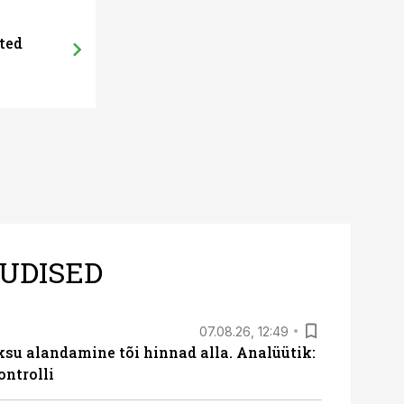
12.09.18, 11:00
ted
Hannes Prits
UDISED
07.08.26, 12:49
ksu alandamine tõi hinnad alla. Analüütik:
ontrolli