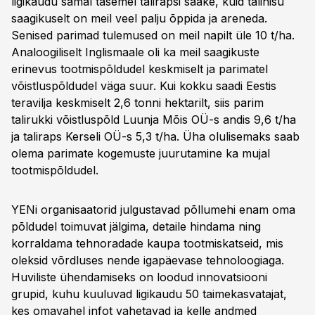
ligikaudu samal tasemel talirapsi saake, kuid talinisu
saagikuselt on meil veel palju õppida ja areneda.
Senised parimad tulemused on meil napilt üle 10 t/ha.
Analoogiliselt Inglismaale oli ka meil saagikuste
erinevus tootmispõldudel keskmiselt ja parimatel
võistluspõldudel väga suur. Kui kokku saadi Eestis
teravilja keskmiselt 2,6 tonni hektarilt, siis parim
talirukki võistluspõld Luunja Mõis OÜ-s andis 9,6 t/ha
ja taliraps Kerseli OÜ-s 5,3 t/ha. Üha olulisemaks saab
olema parimate kogemuste juurutamine ka mujal
tootmispõldudel.
YENi organisaatorid julgustavad põllumehi enam oma
põldudel toimuvat jälgima, detaile hindama ning
korraldama tehnoradade kaupa tootmiskatseid, mis
oleksid võrdluses nende igapäevase tehnoloogiaga.
Huviliste ühendamiseks on loodud innovatsiooni
grupid, kuhu kuuluvad ligikaudu 50 taimekasvatajat,
kes omavahel infot vahetavad ja kelle andmed