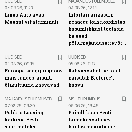
UUDISED
MAJANDUSTULEMUSED
04.08.26, 11:23
04.08.26, 12:14
Linas Agro avas
Infortari ärikasum
Muugal viljaterminali
peaaegu kahekordistus,
kasumlikkust toetasid
ka uued
põllumajandusettevõtted
UUDISED
UUDISED
03.08.26, 09:15
05.08.26, 11:17
Euroopa saagiprognoos:
Rahvusvaheline fond
mais langeb järsult,
paisutab Bioforce’i
õlikultuurid kasvavad
kasvu
ST
MAJANDUSTULEMUSED
SISUTURUNDUS
07.08.26, 09:30
09.06.26, 16:46
Puhk ja Lausing
Paindlikkus Eesti
kerkisid Eesti
taimekasvatuses:
suurimateks
kuidas määrata ise