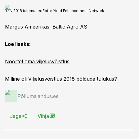
YEN 2018 tulemused
Foto:
Yield Enhancement Network
Margus Ameerikas, Baltic Agro AS
Loe lisaks:
Noortel oma viljelusvõistlus
Milline oli Viljelusvõistlus 2018 põldude tulukus?
Põllumajandus.ee
Jaga
Vihja