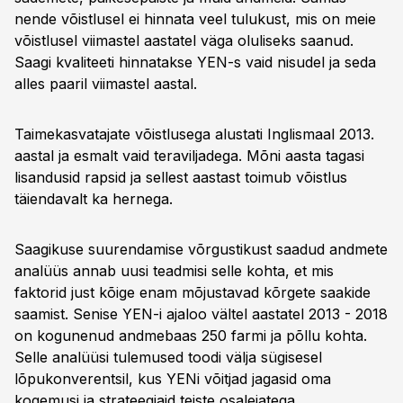
nende võistlusel ei hinnata veel tulukust, mis on meie
võistlusel viimastel aastatel väga oluliseks saanud.
Saagi kvaliteeti hinnatakse YEN-s vaid nisudel ja seda
alles paaril viimastel aastal.
Taimekasvatajate võistlusega alustati Inglismaal 2013.
aastal ja esmalt vaid teraviljadega. Mõni aasta tagasi
lisandusid rapsid ja sellest aastast toimub võistlus
täiendavalt ka hernega.
Saagikuse suurendamise võrgustikust saadud andmete
analüüs annab uusi teadmisi selle kohta, et mis
faktorid just kõige enam mõjustavad kõrgete saakide
saamist. Senise YEN-i ajaloo vältel aastatel 2013 - 2018
on kogunenud andmebaas 250 farmi ja põllu kohta.
Selle analüüsi tulemused toodi välja sügisesel
lõpukonverentsil, kus YENi võitjad jagasid oma
kogemusi ja strateegiaid teiste osalejatega.