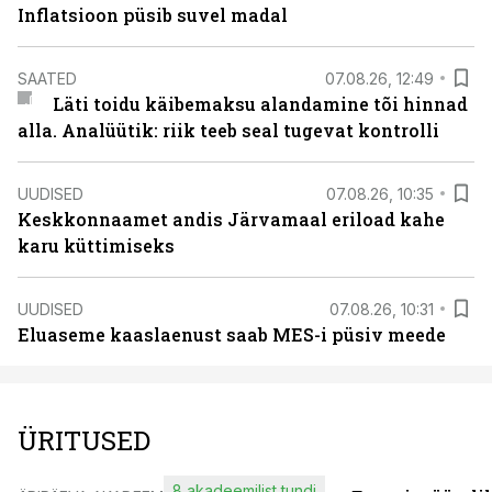
Inflatsioon püsib suvel madal
SAATED
07.08.26, 12:49
Läti toidu käibemaksu alandamine tõi hinnad
alla. Analüütik: riik teeb seal tugevat kontrolli
UUDISED
07.08.26, 10:35
Keskkonnaamet andis Järvamaal eriload kahe
karu küttimiseks
UUDISED
07.08.26, 10:31
Eluaseme kaaslaenust saab MES-i püsiv meede
ÜRITUSED
8 akadeemilist tundi