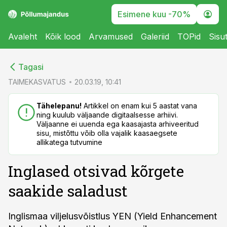
Esimene kuu -70%
Avaleht
Kõik lood
Arvamused
Galeriid
TOPid
Sisu
cebook
cebook
Tagasi
Twitter)
Twitter)
TAIMEKASVATUS
20.03.19, 10:41
kedIn
kedIn
Tähelepanu!
Artikkel on enam kui 5 aastat vana
ning kuulub väljaande digitaalsesse arhiivi.
ail
ail
Väljaanne ei uuenda ega kaasajasta arhiveeritud
sisu, mistõttu võib olla vajalik kaasaegsete
k
k
allikatega tutvumine
Inglased otsivad kõrgete
saakide saladust
Inglismaa viljelusvõistlus YEN (Yield Enhancement