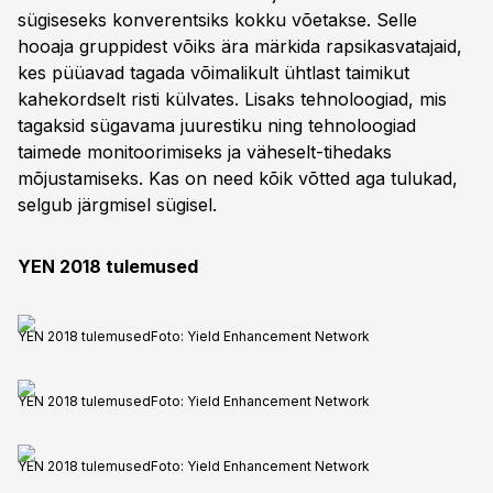
sügiseseks konverentsiks kokku võetakse. Selle
hooaja gruppidest võiks ära märkida rapsikasvatajaid,
kes püüavad tagada võimalikult ühtlast taimikut
kahekordselt risti külvates. Lisaks tehnoloogiad, mis
tagaksid sügavama juurestiku ning tehnoloogiad
taimede monitoorimiseks ja väheselt-tihedaks
mõjustamiseks. Kas on need kõik võtted aga tulukad,
selgub järgmisel sügisel.
YEN 2018 tulemused
YEN 2018 tulemused
Foto:
Yield Enhancement Network
YEN 2018 tulemused
Foto:
Yield Enhancement Network
YEN 2018 tulemused
Foto:
Yield Enhancement Network