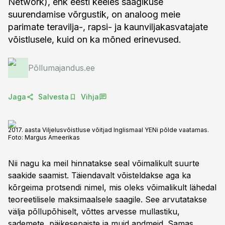
Network), ehk eesti keeles saagikuse
suurendamise võrgustik, on analoog meie
parimate teravilja-, rapsi- ja kaunviljakasvatajate
võistlusele, kuid on ka mõned erinevused.
Põllumajandus.ee
Jaga
Salvesta
Vihja
2017. aasta Viljelusvõistluse võitjad Inglismaal YENi põlde vaatamas.
Foto:
Margus Ameerikas
Nii nagu ka meil hinnatakse seal võimalikult suurte
saakide saamist. Täiendavalt võisteldakse aga ka
kõrgeima protsendi nimel, mis oleks võimalikult lähedal
teoreetilisele maksimaalsele saagile. See arvutatakse
välja põllupõhiselt, võttes arvesse mullastiku,
sademete, päikesepaiste ja muid andmeid. Samas