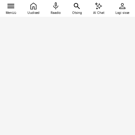
Menüü
Uudised
Raadio
Otsing
AI Chat
Logi sisse
Vana-Lõuna 39/1, 19094 Tallinn
(+372) 667 0111
pollumajandus@pollumajandus.ee
Telli
Reklaam
Firmast
Sisu kasutamisõigused
Ajakirjaniku
eetikakoodeks
Üldtingimused
Privaatsustingimused
Küpsiste poliitika
KKK
Eesti Meediaettevõtete
Eelistuste haldamine
Liit