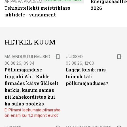
Energiasäästli
ÄRIPÄEVA AKADEEMIA
Tehisintellekti meistriklass
2026
juhtidele - vundament
HETKEL KUUM
MAJANDUSTULEMUSED
UUDISED
06.08.26, 09:34
03.08.26, 12:00
Põllumajanduse
Lugeja küsib: mis
tippjuhi Ahti Kalde
toimub Läti
firmades käive üldiselt
põllumajanduses?
kerkis, kasum samas
nii kahekordistus kui
ka sulas pooleks
E-Piimast laekumata piimaraha
on enam kui 1,2 miljonit eurot