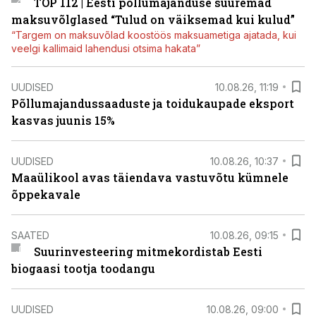
TOP 112 | Eesti põllumajanduse suuremad
maksuvõlglased “Tulud on väiksemad kui kulud”
“Targem on maksuvõlad koostöös maksuametiga ajatada, kui
veelgi kallimaid lahendusi otsima hakata”
UUDISED
10.08.26, 11:19
Põllumajandussaaduste ja toidukaupade eksport
kasvas juunis 15%
UUDISED
10.08.26, 10:37
Maaülikool avas täiendava vastuvõtu kümnele
õppekavale
SAATED
10.08.26, 09:15
Suurinvesteering mitmekordistab Eesti
biogaasi tootja toodangu
UUDISED
10.08.26, 09:00