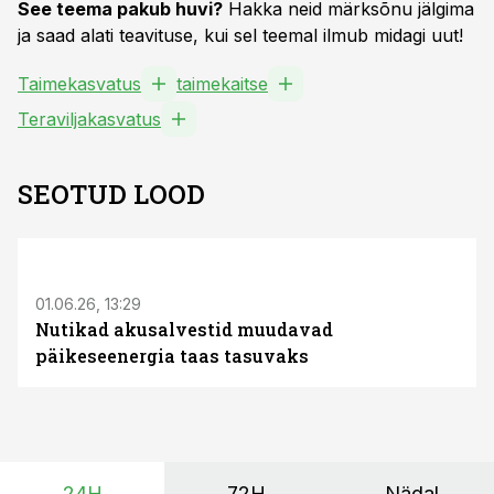
See teema pakub huvi?
Hakka neid märksõnu jälgima
ja saad alati teavituse, kui sel teemal ilmub midagi uut!
Taimekasvatus
taimekaitse
Teraviljakasvatus
SEOTUD LOOD
ST
01.06.26, 13:29
Nutikad akusalvestid muudavad
päikeseenergia taas tasuvaks
24H
72H
Nädal