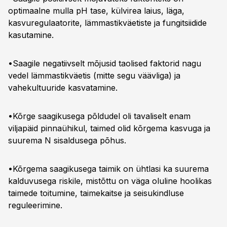
optimaalne mulla pH tase, külvirea laius, läga,
kasvuregulaatorite, lämmastikväetiste ja fungitsiidide
kasutamine.
•Saagile negatiivselt mõjusid taolised faktorid nagu
vedel lämmastikväetis (mitte segu väävliga) ja
vahekultuuride kasvatamine.
•Kõrge saagikusega põldudel oli tavaliselt enam
viljapäid pinnaühikul, taimed olid kõrgema kasvuga ja
suurema N sisaldusega põhus.
•Kõrgema saagikusega taimik on ühtlasi ka suurema
kalduvusega riskile, mistõttu on väga oluline hoolikas
taimede toitumine, taimekaitse ja seisukindluse
reguleerimine.