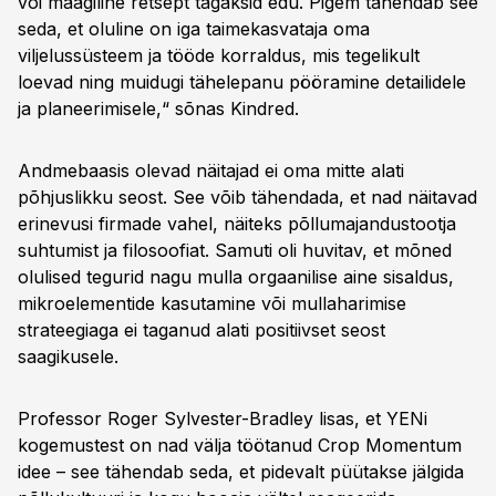
või maagiline retsept tagaksid edu. Pigem tähendab see
seda, et oluline on iga taimekasvataja oma
viljelussüsteem ja tööde korraldus, mis tegelikult
loevad ning muidugi tähelepanu pööramine detailidele
ja planeerimisele,“ sõnas Kindred.
Andmebaasis olevad näitajad ei oma mitte alati
põhjuslikku seost. See võib tähendada, et nad näitavad
erinevusi firmade vahel, näiteks põllumajandustootja
suhtumist ja filosoofiat. Samuti oli huvitav, et mõned
olulised tegurid nagu mulla orgaanilise aine sisaldus,
mikroelementide kasutamine või mullaharimise
strateegiaga ei taganud alati positiivset seost
saagikusele.
Professor Roger Sylvester-Bradley lisas, et YENi
kogemustest on nad välja töötanud Crop Momentum
idee – see tähendab seda, et pidevalt püütakse jälgida