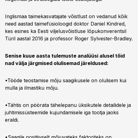
Inglismaa taimekasvatajate võistlust on vedanud kõik
need aastad taimefüsioloogid doktor Daniel Kindred,
kes esines ka Eesti viljelusvõistluse lõpukonverentsil
Türil aastal 2016 ja professor Roger Sylvester-Bradley.
Senise kuue aasta tulemuste analüüsi alusel tõid
nad välja järgmised olulisemad järeldused:
•Tööde teostamise mõju saagikusele on olulisem kui
mulla ja ilmastiku mõju.
•Tähtis on pöörata tähelepanu üksikutele detailidele ja
juhtimissüsteemide kujundamisele iga tootja jaoks
eraldi.
•Saagile positiivselt mõjuvateks faktoriteks on