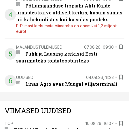
Põllumajanduse tippjuhi Ahti Kalde
firmades käive üldiselt kerkis, kasum samas
4
nii kahekordistus kui ka sulas pooleks
E-Piimast laekumata piimaraha on enam kui 1,2 miljonit
eurot
MAJANDUSTULEMUSED
07.08.26, 09:30
5
Puhk ja Lausing kerkisid Eesti
suurimateks toidutöösturiteks
UUDISED
04.08.26, 11:23
6
Linas Agro avas Muugal viljaterminali
VIIMASED UUDISED
TOP
10.08.26, 16:07