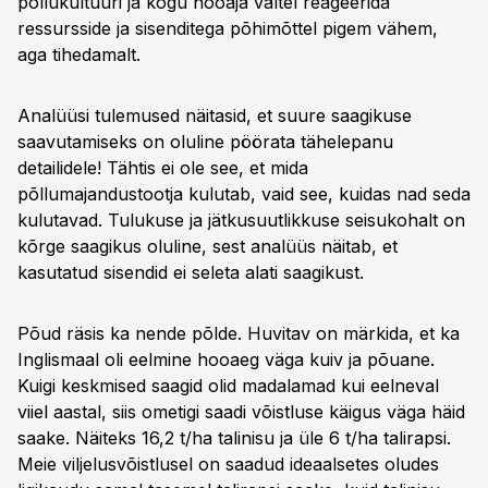
põllukultuuri ja kogu hooaja vältel reageerida
ressursside ja sisenditega põhimõttel pigem vähem,
aga tihedamalt.
Analüüsi tulemused näitasid, et suure saagikuse
saavutamiseks on oluline pöörata tähelepanu
detailidele! Tähtis ei ole see, et mida
põllumajandustootja kulutab, vaid see, kuidas nad seda
kulutavad. Tulukuse ja jätkusuutlikkuse seisukohalt on
kõrge saagikus oluline, sest analüüs näitab, et
kasutatud sisendid ei seleta alati saagikust.
Põud räsis ka nende põlde. Huvitav on märkida, et ka
Inglismaal oli eelmine hooaeg väga kuiv ja põuane.
Kuigi keskmised saagid olid madalamad kui eelneval
viiel aastal, siis ometigi saadi võistluse käigus väga häid
saake. Näiteks 16,2 t/ha talinisu ja üle 6 t/ha talirapsi.
Meie viljelusvõistlusel on saadud ideaalsetes oludes