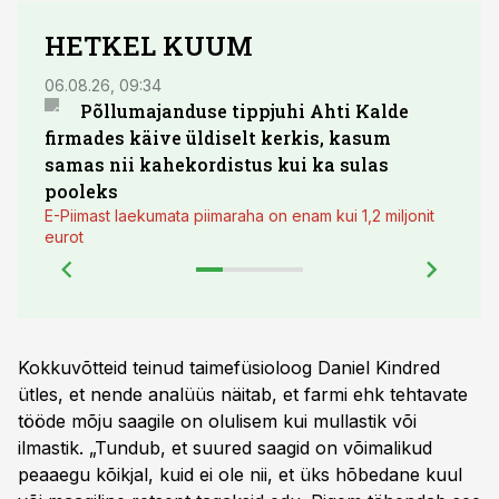
HETKEL KUUM
06.08.26, 09:34
03.08.
Põllumajanduse tippjuhi Ahti Kalde
Luge
firmades käive üldiselt kerkis, kasum
põll
samas nii kahekordistus kui ka sulas
pooleks
E-Piimast laekumata piimaraha on enam kui 1,2 miljonit
eurot
Kokkuvõtteid teinud taimefüsioloog Daniel Kindred
ütles, et nende analüüs näitab, et farmi ehk tehtavate
tööde mõju saagile on olulisem kui mullastik või
ilmastik. „Tundub, et suured saagid on võimalikud
peaaegu kõikjal, kuid ei ole nii, et üks hõbedane kuul