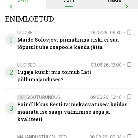
ENIMLOETUD
UUDISED
29.07.26, 09:30
1
Maido Solovjov: piimahinna riski ei saa
lõputult ühe osapoole kanda jätta
UUDISED
03.08.26, 12:00
2
Lugeja küsib: mis toimub Läti
põllumajanduses?
SISUTURUNDUS
09.06.26, 16:46
ST
Paindlikkus Eesti taimekasvatuses: kuidas
3
määrata ise saagi valmimise aega ja
kvaliteeti
MAJANDUSTULEMUSED
06.08.26, 09:34