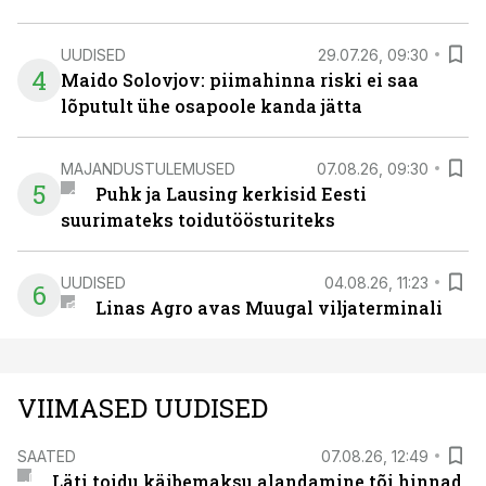
UUDISED
29.07.26, 09:30
4
Maido Solovjov: piimahinna riski ei saa
lõputult ühe osapoole kanda jätta
MAJANDUSTULEMUSED
07.08.26, 09:30
5
Puhk ja Lausing kerkisid Eesti
suurimateks toidutöösturiteks
UUDISED
04.08.26, 11:23
6
Linas Agro avas Muugal viljaterminali
VIIMASED UUDISED
SAATED
07.08.26, 12:49
Läti toidu käibemaksu alandamine tõi hinnad