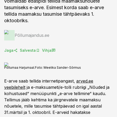
võimaldab edaspidi tellida maamaksunõuete
tasumiseks e-arve. Esimest korda saab e-arve
tellida maamaksu tasumise tähtpäevaks 1.
oktoobriks.
Põllumajandus.ee
Jaga
Salvesta
Vihja
Põllumaa Harjumaal.
Foto:
Meelika Sander-Sõrmus
E-arve saab tellida internetipangast,
arved.ee
veebilehelt
ja e-maksuameti/e-tolli rubriigi „Nõuded ja
kohustused“ menüüpunkti „e-arve tellimine“ kaudu.
Tellimus jääb kehtima ka järgnevatele maamaksu
nõuetele, mille tasumise tähtpäevad on igal aastal
31.märtsil ja 1. oktoobril. E-arveid hakatakse