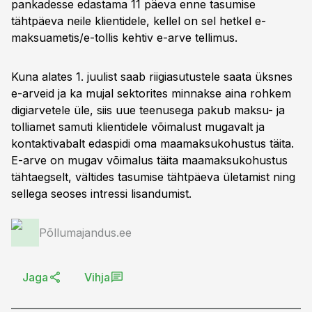
pankadesse edastama 11 päeva enne tasumise
tähtpäeva neile klientidele, kellel on sel hetkel e-
maksuametis/e-tollis kehtiv e-arve tellimus.
Kuna alates 1. juulist saab riigiasutustele saata üksnes
e-arveid ja ka mujal sektorites minnakse aina rohkem
digiarvetele üle, siis uue teenusega pakub maksu- ja
tolliamet samuti klientidele võimalust mugavalt ja
kontaktivabalt edaspidi oma maamaksukohustus täita.
E-arve on mugav võimalus täita maamaksukohustus
tähtaegselt, vältides tasumise tähtpäeva ületamist ning
sellega seoses intressi lisandumist.
Põllumajandus.ee
Jaga
Vihja