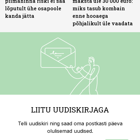
piimahinna riski ei saa
maksta üle 30 000 euro:
lõputult ühe osapoole
miks tasub kombain
kanda jätta
enne hooaega
põhjalikult üle vaadata
LIITU UUDISKIRJAGA
Telli uudiskiri ning saad oma postkasti päeva
olulisemad uudised.