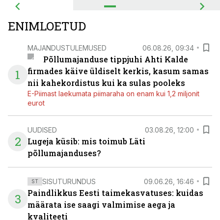
ENIMLOETUD
MAJANDUSTULEMUSED
06.08.26, 09:34
Põllumajanduse tippjuhi Ahti Kalde
firmades käive üldiselt kerkis, kasum samas
1
nii kahekordistus kui ka sulas pooleks
E-Piimast laekumata piimaraha on enam kui 1,2 miljonit
eurot
UUDISED
03.08.26, 12:00
2
Lugeja küsib: mis toimub Läti
põllumajanduses?
SISUTURUNDUS
09.06.26, 16:46
ST
Paindlikkus Eesti taimekasvatuses: kuidas
3
määrata ise saagi valmimise aega ja
kvaliteeti