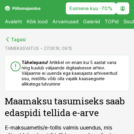
Esimene kuu -70%
Avaleht
Kõik lood
Arvamused
Galeriid
TOPid
Sisu
cebook
cebook
Tagasi
Twitter)
Twitter)
TAIMEKASVATUS
27.06.19, 09:15
kedIn
kedIn
Tähelepanu!
Artikkel on enam kui 5 aastat vana
ning kuulub väljaande digitaalsesse arhiivi.
ail
ail
Väljaanne ei uuenda ega kaasajasta arhiveeritud
sisu, mistõttu võib olla vajalik kaasaegsete
k
k
allikatega tutvumine
Maamaksu tasumiseks saab
edaspidi tellida e-arve
E-maksuametis/e-tollis valmis uuendus, mis