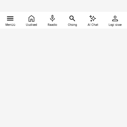
Menüü
Uudised
Raadio
Otsing
AI Chat
Logi sisse
Vana-Lõuna 39/1, 19094 Tallinn
(+372) 667 0111
pollumajandus@pollumajandus.ee
Telli
Reklaam
Firmast
Sisu kasutamisõigused
Ajakirjaniku
eetikakoodeks
Üldtingimused
Privaatsustingimused
Küpsiste poliitika
KKK