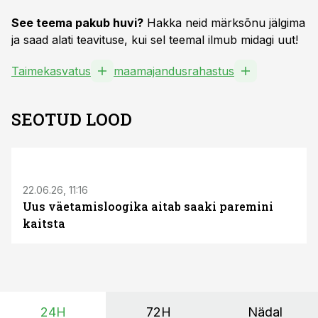
See teema pakub huvi?
Hakka neid märksõnu jälgima
ja saad alati teavituse, kui sel teemal ilmub midagi uut!
Taimekasvatus
maamajandusrahastus
SEOTUD LOOD
ST
22.06.26, 11:16
Uus väetamisloogika aitab saaki paremini
kaitsta
24H
72H
Nädal