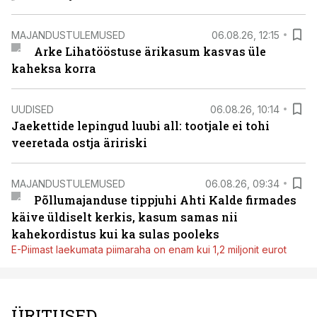
MAJANDUSTULEMUSED
06.08.26, 12:15
Arke Lihatööstuse ärikasum kasvas üle
kaheksa korra
UUDISED
06.08.26, 10:14
Jaekettide lepingud luubi all: tootjale ei tohi
veeretada ostja äririski
MAJANDUSTULEMUSED
06.08.26, 09:34
Põllumajanduse tippjuhi Ahti Kalde firmades
käive üldiselt kerkis, kasum samas nii
kahekordistus kui ka sulas pooleks
E-Piimast laekumata piimaraha on enam kui 1,2 miljonit eurot
ÜRITUSED