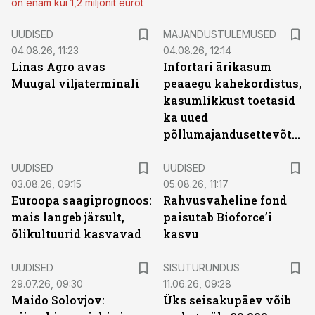
on enam kui 1,2 miljonit eurot
UUDISED
MAJANDUSTULEMUSED
04.08.26, 11:23
04.08.26, 12:14
Linas Agro avas
Infortari ärikasum
Muugal viljaterminali
peaaegu kahekordistus,
kasumlikkust toetasid
ka uued
põllumajandusettevõtted
UUDISED
UUDISED
03.08.26, 09:15
05.08.26, 11:17
Euroopa saagiprognoos:
Rahvusvaheline fond
mais langeb järsult,
paisutab Bioforce’i
õlikultuurid kasvavad
kasvu
ST
UUDISED
SISUTURUNDUS
29.07.26, 09:30
11.06.26, 09:28
Maido Solovjov:
Üks seisakupäev võib