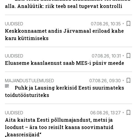
alla. Analüütik: riik teeb seal tugevat kontrolli
UUDISED
07.08.26, 10:35
Keskkonnaamet andis Järvamaal eriload kahe
karu küttimiseks
UUDISED
07.08.26, 10:31
Eluaseme kaaslaenust saab MES-i püsiv meede
MAJANDUSTULEMUSED
07.08.26, 09:30
Puhk ja Lausing kerkisid Eesti suurimateks
toidutöösturiteks
UUDISED
06.08.26, 13:27
Aita kaitsta Eesti põllumajandust, metsi ja
loodust – ära too reisilt kaasa soovimatuid
„kaasreisijaid“