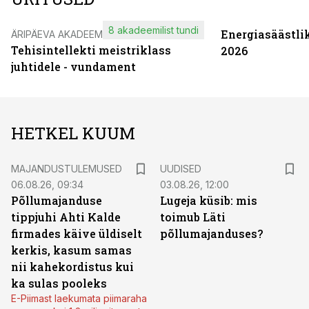
8 akadeemilist tundi
Energiasäästli
ÄRIPÄEVA AKADEEMIA
Tehisintellekti meistriklass
2026
juhtidele - vundament
HETKEL KUUM
MAJANDUSTULEMUSED
UUDISED
06.08.26, 09:34
03.08.26, 12:00
Põllumajanduse
Lugeja küsib: mis
tippjuhi Ahti Kalde
toimub Läti
firmades käive üldiselt
põllumajanduses?
kerkis, kasum samas
nii kahekordistus kui
ka sulas pooleks
E-Piimast laekumata piimaraha