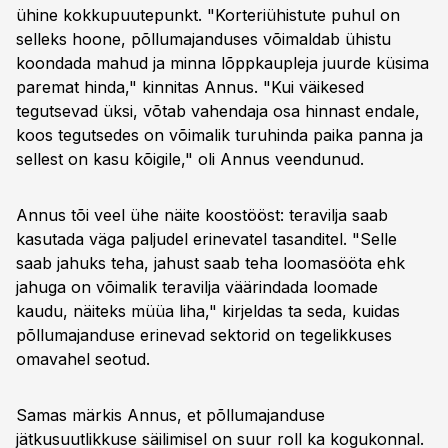
ühine kokkupuutepunkt. "Korteriühistute puhul on
selleks hoone, põllumajanduses võimaldab ühistu
koondada mahud ja minna lõppkaupleja juurde küsima
paremat hinda," kinnitas Annus. "Kui väikesed
tegutsevad üksi, võtab vahendaja osa hinnast endale,
koos tegutsedes on võimalik turuhinda paika panna ja
sellest on kasu kõigile," oli Annus veendunud.
Annus tõi veel ühe näite koostööst: teravilja saab
kasutada väga paljudel erinevatel tasanditel. "Selle
saab jahuks teha, jahust saab teha loomasööta ehk
jahuga on võimalik teravilja väärindada loomade
kaudu, näiteks müüa liha," kirjeldas ta seda, kuidas
põllumajanduse erinevad sektorid on tegelikkuses
omavahel seotud.
Samas märkis Annus, et põllumajanduse
jätkusuutlikkuse säilimisel on suur roll ka kogukonnal.