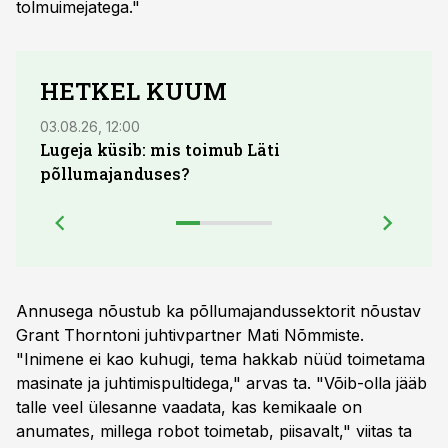
tolmuimejatega."
HETKEL KUUM
03.08.26, 12:00
29.07
Lugeja küsib: mis toimub Läti
Maid
põllumajanduses?
lõpu
Annusega nõustub ka põllumajandussektorit nõustav
Grant Thorntoni juhtivpartner Mati Nõmmiste.
"Inimene ei kao kuhugi, tema hakkab nüüd toimetama
masinate ja juhtimispultidega," arvas ta. "Võib-olla jääb
talle veel ülesanne vaadata, kas kemikaale on
anumates, millega robot toimetab, piisavalt," viitas ta