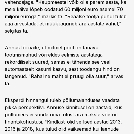
vahendajaga. "Kaupmeestel võib olla parem aasta, ka
meie käive lõpeb oodatud 60 miljoni euro asemel 70
miljoni euroga," märkis ta. "Reaalse tootja puhul tuleb
aga arvestada, et müük jaguneb ära aastate vahel,"
selgitas ta.
Annus tõi näite, et mitmel pool on tänavu
tootmismahud võrreldes eelmiste aastatega
rekordiliselt suured, samas ei tähenda see veel
automaatselt kasumi kasvu, sest toodangu hind on
langenud. "Rahaline maht ei pruugi olla suur," arvas
ta.
Eksperdi hinnangul tuleb põllumajanduses vaadata
pikka perspektiivi. Annuse kinnitusel on aastaid, kus
põllumees ei suuda oma tulust ära maksta võetud
finantskohustusi. "Kindlasti olid sellised aastad 2013,
2016 ja 2018, kus tulud olid väiksemad kui laenude