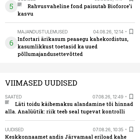
5
Rahvusvaheline fond paisutab Bioforce’i
kasvu
MAJANDUSTULEMUSED
04.08.26, 12:14
Infortari ärikasum peaaegu kahekordistus,
6
kasumlikkust toetasid ka uued
põllumajandusettevõtted
VIIMASED UUDISED
SAATED
07.08.26, 12:49
Läti toidu käibemaksu alandamine tõi hinnad
alla. Analüütik: riik teeb seal tugevat kontrolli
UUDISED
07.08.26, 10:35
Keskkonnaamet andis Järvamaal eriload kahe