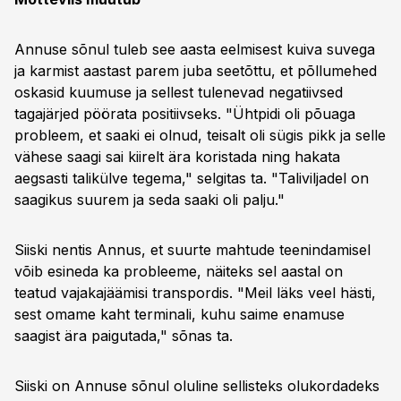
Annuse sõnul tuleb see aasta eelmisest kuiva suvega
ja karmist aastast parem juba seetõttu, et põllumehed
oskasid kuumuse ja sellest tulenevad negatiivsed
tagajärjed pöörata positiivseks. "Ühtpidi oli põuaga
probleem, et saaki ei olnud, teisalt oli sügis pikk ja selle
vähese saagi sai kiirelt ära koristada ning hakata
aegsasti talikülve tegema," selgitas ta. "Taliviljadel on
saagikus suurem ja seda saaki oli palju."
Siiski nentis Annus, et suurte mahtude teenindamisel
võib esineda ka probleeme, näiteks sel aastal on
teatud vajakajäämisi transpordis. "Meil läks veel hästi,
sest omame kaht terminali, kuhu saime enamuse
saagist ära paigutada," sõnas ta.
Siiski on Annuse sõnul oluline sellisteks olukordadeks