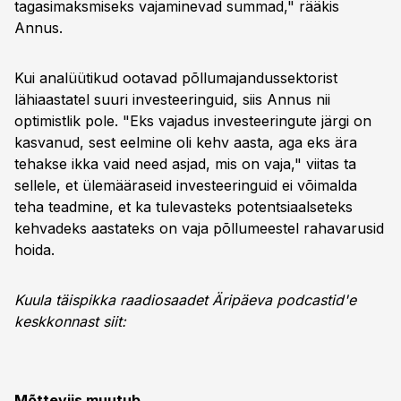
tagasimaksmiseks vajaminevad summad," rääkis
Annus.
Kui analüütikud ootavad põllumajandussektorist
lähiaastatel suuri investeeringuid, siis Annus nii
optimistlik pole. "Eks vajadus investeeringute järgi on
kasvanud, sest eelmine oli kehv aasta, aga eks ära
tehakse ikka vaid need asjad, mis on vaja," viitas ta
sellele, et ülemääraseid investeeringuid ei võimalda
teha teadmine, et ka tulevasteks potentsiaalseteks
kehvadeks aastateks on vaja põllumeestel rahavarusid
hoida.
Kuula täispikka raadiosaadet Äripäeva podcastid'e
keskkonnast siit:
Mõtteviis muutub