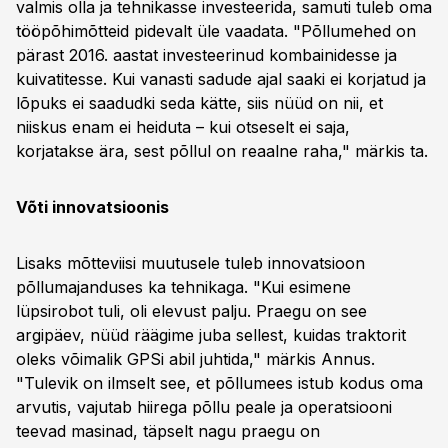
valmis olla ja tehnikasse investeerida, samuti tuleb oma
tööpõhimõtteid pidevalt üle vaadata. "Põllumehed on
pärast 2016. aastat investeerinud kombainidesse ja
kuivatitesse. Kui vanasti sadude ajal saaki ei korjatud ja
lõpuks ei saadudki seda kätte, siis nüüd on nii, et
niiskus enam ei heiduta – kui otseselt ei saja,
korjatakse ära, sest põllul on reaalne raha," märkis ta.
Võti innovatsioonis
Lisaks mõtteviisi muutusele tuleb innovatsioon
põllumajanduses ka tehnikaga. "Kui esimene
lüpsirobot tuli, oli elevust palju. Praegu on see
argipäev, nüüd räägime juba sellest, kuidas traktorit
oleks võimalik GPSi abil juhtida," märkis Annus.
"Tulevik on ilmselt see, et põllumees istub kodus oma
arvutis, vajutab hiirega põllu peale ja operatsiooni
teevad masinad, täpselt nagu praegu on