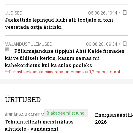
UUDISED
06.08.26, 10:14
Jaekettide lepingud luubi all: tootjale ei tohi
veeretada ostja äririski
MAJANDUSTULEMUSED
06.08.26, 09:34
Põllumajanduse tippjuhi Ahti Kalde firmades
käive üldiselt kerkis, kasum samas nii
kahekordistus kui ka sulas pooleks
E-Piimast laekumata piimaraha on enam kui 1,2 miljonit eurot
ÜRITUSED
8 akadeemilist tundi
Energiasäästli
ÄRIPÄEVA AKADEEMIA
Tehisintellekti meistriklass
2026
juhtidele - vundament