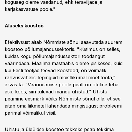
koguaeg oleme vaadanud, ehk teraviljade ja
karjakasvatuse poole."
Aluseks koostöö
Efektiivsust aitab Nõmmiste sõnul saavutada suurem
koostöö põllumajandussektoris. "Küsimus on selles,
kuidas kogu põllumajandussektori toodangut
väärindada. Maailma mastaabis oleme pisikesed, kuid
kui Eesti tootjad teevad koostööd, on võimalik
rahvusvahelisi lepinguid mõistlikumal moel toota,"
arvas ta. "Väärindamise poole pealt on oluline teha
asju koos, siin tulevad mängu ühistud." Ühistu
peamine eesmärk võiks Nõmmiste sõnul olla, et see
aitab oma liikmetel lahendada mingisugust probleemi
parimal võimalikul viisil.
Ühistu ja üleüldse koostöö tekkeks peab tekkima