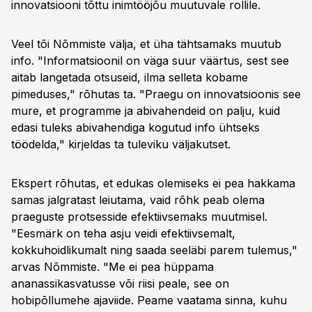
innovatsiooni tõttu inimtööjõu muutuvale rollile.
Veel tõi Nõmmiste välja, et üha tähtsamaks muutub
info. "Informatsioonil on väga suur väärtus, sest see
aitab langetada otsuseid, ilma selleta kobame
pimeduses," rõhutas ta. "Praegu on innovatsioonis see
mure, et programme ja abivahendeid on palju, kuid
edasi tuleks abivahendiga kogutud info ühtseks
töödelda," kirjeldas ta tuleviku väljakutset.
Ekspert rõhutas, et edukas olemiseks ei pea hakkama
samas jalgratast leiutama, vaid rõhk peab olema
praeguste protsesside efektiivsemaks muutmisel.
"Eesmärk on teha asju veidi efektiivsemalt,
kokkuhoidlikumalt ning saada seeläbi parem tulemus,"
arvas Nõmmiste. "Me ei pea hüppama
ananassikasvatusse või riisi peale, see on
hobipõllumehe ajaviide. Peame vaatama sinna, kuhu