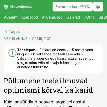
Esimene kuu -70%
Avaleht
Kõik lood
Arvamused
Galeriid
TOPid
Sisu
cebook
cebook
Tagasi
Twitter)
Twitter)
MEELIS ANNUS
12.12.19, 11:37
kedIn
kedIn
Tähelepanu!
Artikkel on enam kui 5 aastat vana
ning kuulub väljaande digitaalsesse arhiivi.
ail
ail
Väljaanne ei uuenda ega kaasajasta arhiveeritud
sisu, mistõttu võib olla vajalik kaasaegsete
k
k
allikatega tutvumine
Põllumehe teele ilmuvad
optimismi kõrval ka karid
Kuigi analüütikud peavad järgmisel aastal