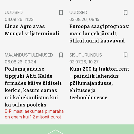
UUDISED
UUDISED
04.08.26, 11:23
03.08.26, 09:15
Linas Agro avas
Euroopa saagiprognoos:
Muugal viljaterminali
mais langeb järsult,
õlikultuurid kasvavad
ST
MAJANDUSTULEMUSED
SISUTURUNDUS
06.08.26, 09:34
03.07.26, 10:27
Põllumajanduse
Kuni 200 hj traktori rent
tippjuhi Ahti Kalde
– paindlik lahendus
firmades käive üldiselt
põllumajandusse,
kerkis, kasum samas
ehitusse ja
nii kahekordistus kui
teehooldusesse
ka sulas pooleks
E-Piimast laekumata piimaraha
on enam kui 1,2 miljonit eurot