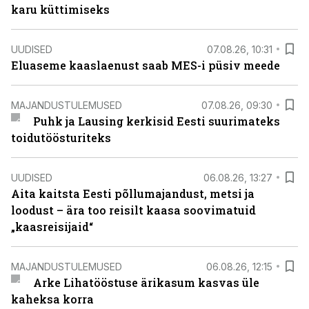
karu küttimiseks
UUDISED
07.08.26, 10:31
Eluaseme kaaslaenust saab MES-i püsiv meede
MAJANDUSTULEMUSED
07.08.26, 09:30
Puhk ja Lausing kerkisid Eesti suurimateks
toidutöösturiteks
UUDISED
06.08.26, 13:27
Aita kaitsta Eesti põllumajandust, metsi ja
loodust – ära too reisilt kaasa soovimatuid
„kaasreisijaid“
MAJANDUSTULEMUSED
06.08.26, 12:15
Arke Lihatööstuse ärikasum kasvas üle
kaheksa korra