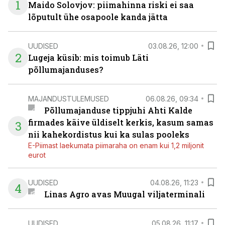
1
Maido Solovjov: piimahinna riski ei saa
lõputult ühe osapoole kanda jätta
UUDISED
03.08.26, 12:00
2
Lugeja küsib: mis toimub Läti
põllumajanduses?
MAJANDUSTULEMUSED
06.08.26, 09:34
Põllumajanduse tippjuhi Ahti Kalde
firmades käive üldiselt kerkis, kasum samas
3
nii kahekordistus kui ka sulas pooleks
E-Piimast laekumata piimaraha on enam kui 1,2 miljonit
eurot
UUDISED
04.08.26, 11:23
4
Linas Agro avas Muugal viljaterminali
UUDISED
05.08.26, 11:17