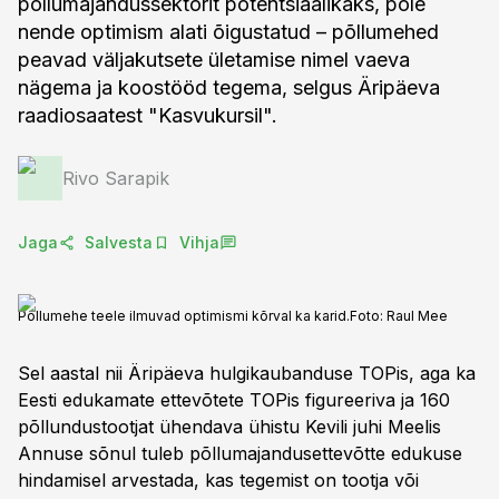
põllumajandussektorit potentsiaalikaks, pole
nende optimism alati õigustatud – põllumehed
peavad väljakutsete ületamise nimel vaeva
nägema ja koostööd tegema, selgus Äripäeva
raadiosaatest "Kasvukursil".
Rivo Sarapik
Jaga
Salvesta
Vihja
Põllumehe teele ilmuvad optimismi kõrval ka karid.
Foto:
Raul Mee
Sel aastal nii Äripäeva hulgikaubanduse TOPis, aga ka
Eesti edukamate ettevõtete TOPis figureeriva ja 160
põllundustootjat ühendava ühistu Kevili juhi Meelis
Annuse sõnul tuleb põllumajandusettevõtte edukuse
hindamisel arvestada, kas tegemist on tootja või