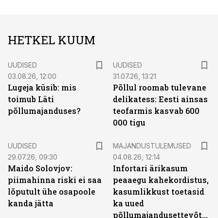
HETKEL KUUM
UUDISED
UUDISED
03.08.26, 12:00
31.07.26, 13:21
Lugeja küsib: mis
Põllul roomab tulevane
toimub Läti
delikatess: Eesti ainsas
põllumajanduses?
teofarmis kasvab 600
000 tigu
UUDISED
MAJANDUSTULEMUSED
29.07.26, 09:30
04.08.26, 12:14
Maido Solovjov:
Infortari ärikasum
piimahinna riski ei saa
peaaegu kahekordistus,
lõputult ühe osapoole
kasumlikkust toetasid
kanda jätta
ka uued
põllumajandusettevõtted