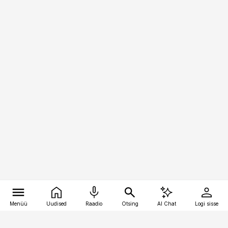
Menüü
Uudised
Raadio
Otsing
AI Chat
Logi sisse