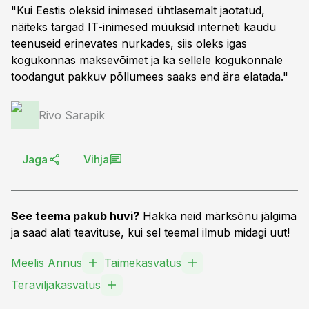
"Kui Eestis oleksid inimesed ühtlasemalt jaotatud,
näiteks targad IT-inimesed müüksid interneti kaudu
teenuseid erinevates nurkades, siis oleks igas
kogukonnas maksevõimet ja ka sellele kogukonnale
toodangut pakkuv põllumees saaks end ära elatada."
Rivo Sarapik
Jaga
Vihja
See teema pakub huvi?
Hakka neid märksõnu jälgima
ja saad alati teavituse, kui sel teemal ilmub midagi uut!
Meelis Annus
Taimekasvatus
Teraviljakasvatus