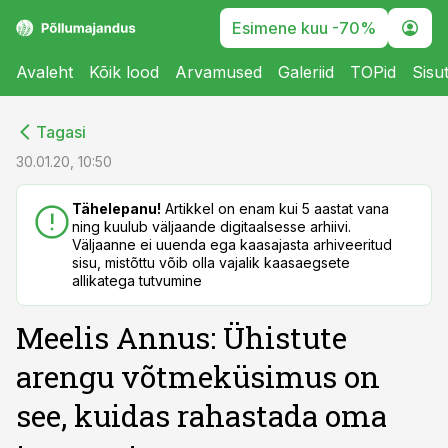
Esimene kuu -70%
Avaleht
Kõik lood
Arvamused
Galeriid
TOPid
Sisu
cebook
cebook
Tagasi
Twitter)
Twitter)
30.01.20, 10:50
kedIn
kedIn
Tähelepanu!
Artikkel on enam kui 5 aastat vana
ning kuulub väljaande digitaalsesse arhiivi.
ail
ail
Väljaanne ei uuenda ega kaasajasta arhiveeritud
sisu, mistõttu võib olla vajalik kaasaegsete
k
k
allikatega tutvumine
Meelis Annus: Ühistute
arengu võtmeküsimus on
see, kuidas rahastada oma