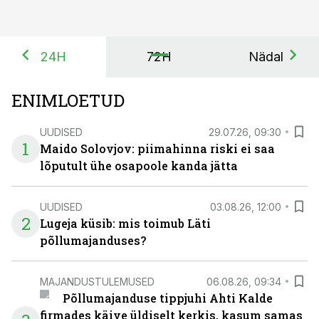
24H
72H
Nädal
ENIMLOETUD
UUDISED
29.07.26, 09:30
1
Maido Solovjov: piimahinna riski ei saa
lõputult ühe osapoole kanda jätta
UUDISED
03.08.26, 12:00
2
Lugeja küsib: mis toimub Läti
põllumajanduses?
MAJANDUSTULEMUSED
06.08.26, 09:34
Põllumajanduse tippjuhi Ahti Kalde
firmades käive üldiselt kerkis, kasum samas