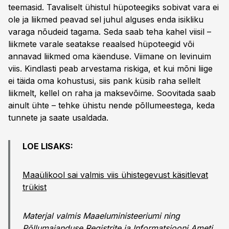
teemasid. Tavaliselt ühistul hüpoteegiks sobivat vara ei
ole ja liikmed peavad sel juhul alguses enda isikliku
varaga nõudeid tagama. Seda saab teha kahel viisil –
liikmete varale seatakse reaalsed hüpoteegid või
annavad liikmed oma käenduse. Viimane on levinuim
viis. Kindlasti peab arvestama riskiga, et kui mõni liige
ei täida oma kohustusi, siis pank küsib raha sellelt
liikmelt, kellel on raha ja maksevõime. Soovitada saab
ainult ühte – tehke ühistu nende põllumeestega, keda
tunnete ja saate usaldada.
LOE LISAKS:
Maaülikool sai valmis viis ühistegevust käsitlevat
trükist
Materjal valmis Maaeluministeeriumi ning
Põllumajanduse Registrite ja Informatsiooni Ameti