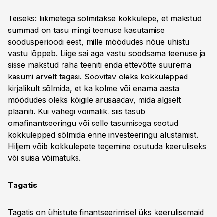
Teiseks: liikmetega sõlmitakse kokkulepe, et makstud
summad on tasu mingi teenuse kasutamise
soodusperioodi eest, mille möödudes nõue ühistu
vastu lõppeb. Liige sai aga vastu soodsama teenuse ja
sisse makstud raha teeniti enda ettevõtte suurema
kasumi arvelt tagasi. Soovitav oleks kokkulepped
kirjalikult sõlmida, et ka kolme või enama aasta
möödudes oleks kõigile arusaadav, mida algselt
plaaniti. Kui vähegi võimalik, siis tasub
omafinantseeringu või selle tasumisega seotud
kokkulepped sõlmida enne investeeringu alustamist.
Hiljem võib kokkulepete tegemine osutuda keeruliseks
või suisa võimatuks.
Tagatis
Tagatis on ühistute finantseerimisel üks keerulisemaid