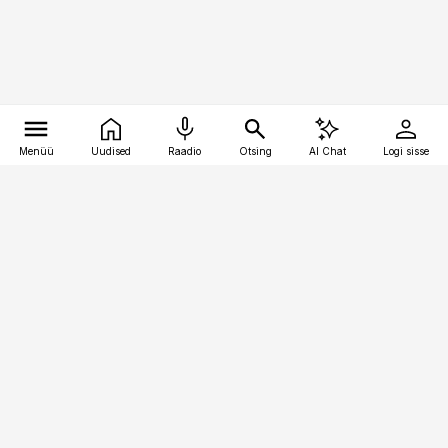
Menüü
Uudised
Raadio
Otsing
AI Chat
Logi sisse
Vana-Lõuna 39/1, 19094 Tallinn
(+372) 667 0111
pollumajandus@pollumajandus.ee
Telli
Reklaam
Firmast
Sisu kasutamisõigused
Ajakirjaniku