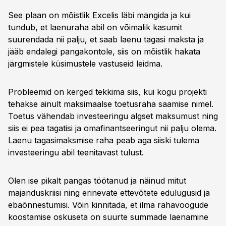
See plaan on mõistlik Excelis läbi mängida ja kui
tundub, et laenuraha abil on võimalik kasumit
suurendada nii palju, et saab laenu tagasi maksta ja
jääb endalegi pangakontole, siis on mõistlik hakata
järgmistele küsimustele vastuseid leidma.
Probleemid on kerged tekkima siis, kui kogu projekti
tehakse ainult maksimaalse toetusraha saamise nimel.
Toetus vähendab investeeringu algset maksumust ning
siis ei pea tagatisi ja omafinantseeringut nii palju olema.
Laenu tagasimaksmise raha peab aga siiski tulema
investeeringu abil teenitavast tulust.
Olen ise pikalt pangas töötanud ja näinud mitut
majanduskriisi ning erinevate ettevõtete edulugusid ja
ebaõnnestumisi. Võin kinnitada, et ilma rahavoogude
koostamise oskuseta on suurte summade laenamine