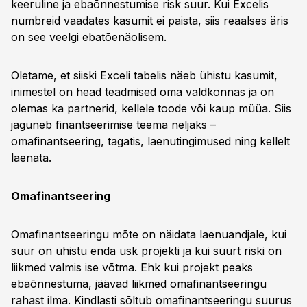
keeruline ja ebaõnnestumise risk suur. Kui Excelis
numbreid vaadates kasumit ei paista, siis reaalses äris
on see veelgi ebatõenäolisem.
Oletame, et siiski Exceli tabelis näeb ühistu kasumit,
inimestel on head teadmised oma valdkonnas ja on
olemas ka partnerid, kellele toode või kaup müüa. Siis
jaguneb finantseerimise teema neljaks –
omafinantseering, tagatis, laenutingimused ning kellelt
laenata.
Omafinantseering
Omafinantseeringu mõte on näidata laenuandjale, kui
suur on ühistu enda usk projekti ja kui suurt riski on
liikmed valmis ise võtma. Ehk kui projekt peaks
ebaõnnestuma, jäävad liikmed omafinantseeringu
rahast ilma. Kindlasti sõltub omafinantseeringu suurus