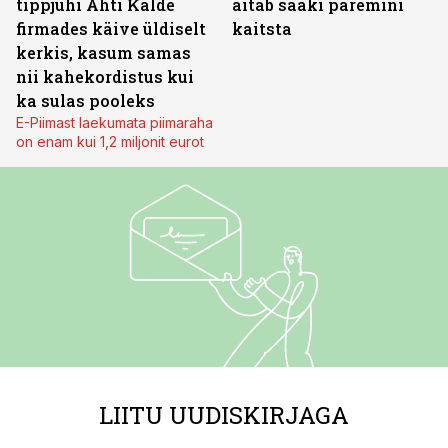
tippjuhi Ahti Kalde
aitab saaki paremini
firmades käive üldiselt
kaitsta
kerkis, kasum samas
nii kahekordistus kui
ka sulas pooleks
E-Piimast laekumata piimaraha
on enam kui 1,2 miljonit eurot
LIITU UUDISKIRJAGA