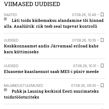
VIIMASED UUDISED
SAATED
07.08.26, 12:49
Läti toidu käibemaksu alandamine tõi hinnad
alla. Analüütik: riik teeb seal tugevat kontrolli
UUDISED
07.08.26, 10:35
Keskkonnaamet andis Järvamaal eriload kahe
karu küttimiseks
UUDISED
07.08.26, 10:31
Eluaseme kaaslaenust saab MES-i püsiv meede
MAJANDUSTULEMUSED
07.08.26, 09:30
Puhk ja Lausing kerkisid Eesti suurimateks
toidutöösturiteks