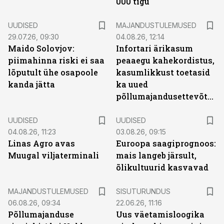
000 tigu
UUDISED
MAJANDUSTULEMUSED
29.07.26, 09:30
04.08.26, 12:14
Maido Solovjov:
Infortari ärikasum
piimahinna riski ei saa
peaaegu kahekordistus,
lõputult ühe osapoole
kasumlikkust toetasid
kanda jätta
ka uued
põllumajandusettevõtted
UUDISED
UUDISED
04.08.26, 11:23
03.08.26, 09:15
Linas Agro avas
Euroopa saagiprognoos:
Muugal viljaterminali
mais langeb järsult,
õlikultuurid kasvavad
ST
MAJANDUSTULEMUSED
SISUTURUNDUS
06.08.26, 09:34
22.06.26, 11:16
Põllumajanduse
Uus väetamisloogika