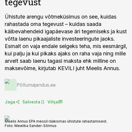
tegevust
Ühistute arengu võtmeküsimus on see, kuidas
rahastada oma tegevust – kuidas saada
käibevahendeid igapäevase äri tegemiseks ja kust
võtta laenu pikaajaliste investeeringute jaoks.
Esmalt on vaja endale selgeks teha, mis eesmärgil,
kui palju ja kui pikaks ajaks on raha vaja ning mille
arvelt saab laenu tagasi maksta ehk milline on
maksevõime, kirjutab KEVILI juht Meelis Annus.
Põllumajandus.ee
Jaga
Salvesta
Vihja
Meelis Annus EPA messil rääkismas ühistute rahastamisest.
Foto:
Meelika Sander-Sõrmus