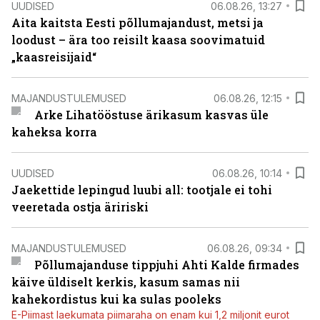
UUDISED
06.08.26, 13:27
Aita kaitsta Eesti põllumajandust, metsi ja
loodust – ära too reisilt kaasa soovimatuid
„kaasreisijaid“
MAJANDUSTULEMUSED
06.08.26, 12:15
Arke Lihatööstuse ärikasum kasvas üle
kaheksa korra
UUDISED
06.08.26, 10:14
Jaekettide lepingud luubi all: tootjale ei tohi
veeretada ostja äririski
MAJANDUSTULEMUSED
06.08.26, 09:34
Põllumajanduse tippjuhi Ahti Kalde firmades
käive üldiselt kerkis, kasum samas nii
kahekordistus kui ka sulas pooleks
E-Piimast laekumata piimaraha on enam kui 1,2 miljonit eurot