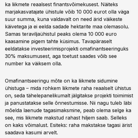
ka liikmete reaalsest finantsvõimekusest. Näiteks
marjakasvatajate ühistule võib 10 000 eurot olla väga
suur summa, kuna valdavalt on need ärid väikeste
käivetega ja ei eelda sadade hektarite maa olemasolu.
Samas teraviljaühistul peaks olema 10 000 euro
kaasamine pigem tahte küsimus. Tavapäraselt
eeldatakse investeerimisprojekti omafinantseeringuks
30% maksumusest, aga toetust saades võib see
number ka väiksem olla.
Omafinantseeringu mõte on ka liikmete sidumine
ühistuga – mida rohkem liikmete raha reaalselt ühistus
on, seda tähelepanelikumalt jälgitakse projekti toimimist
ja panustatakse selle õnnestumisse. Nii nagu tuleb läbi
mõelda laenude tagasimaksmine, peab olema selge ka
see, mis liikmete makstud rahast hiljem saab. Selleks
on kaks võimalust. Esiteks: raha makstakse tagasi ärist
saadava kasumi arvelt.