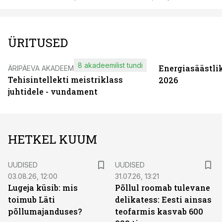
ÜRITUSED
8 akadeemilist tundi
Energiasäästli
ÄRIPÄEVA AKADEEMIA
Tehisintellekti meistriklass
2026
juhtidele - vundament
HETKEL KUUM
UUDISED
UUDISED
03.08.26, 12:00
31.07.26, 13:21
Lugeja küsib: mis
Põllul roomab tulevane
toimub Läti
delikatess: Eesti ainsas
põllumajanduses?
teofarmis kasvab 600