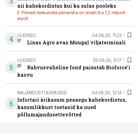
3
nii kahekordistus kui ka sulas pooleks
E-Piimast laekumata piimaraha on enam kui 1,2 miljonit
eurot
UUDISED
04.08.26, 11:23
4
Linas Agro avas Muugal viljaterminali
UUDISED
05.08.26, 11:17
5
Rahvusvaheline fond paisutab Bioforce’i
kasvu
MAJANDUSTULEMUSED
04.08.26, 12:14
Infortari ärikasum peaaegu kahekordistus,
6
kasumlikkust toetasid ka uued
põllumajandusettevõtted