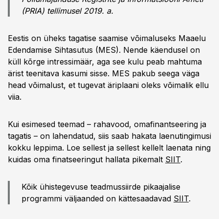
(PRIA) tellimusel 2019. a.
Eestis on üheks tagatise saamise võimaluseks Maaelu
Edendamise Sihtasutus (MES). Nende käendusel on
küll kõrge intressimäär, aga see kulu peab mahtuma
ärist teenitava kasumi sisse. MES pakub seega väga
head võimalust, et tugevat äriplaani oleks võimalik ellu
viia.
Kui esimesed teemad – rahavood, omafinantseering ja
tagatis – on lahendatud, siis saab hakata laenutingimusi
kokku leppima. Loe sellest ja sellest kellelt laenata ning
kuidas oma finatseeringut hallata pikemalt
SIIT
.
Kõik ühistegevuse teadmussiirde pikaajalise
programmi väljaanded on kättesaadavad
SIIT
.