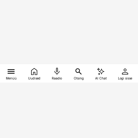
Menüü
Uudised
Raadio
Otsing
AI Chat
Logi sisse
Vana-Lõuna 39/1, 19094 Tallinn
(+372) 667 0111
pollumajandus@pollumajandus.ee