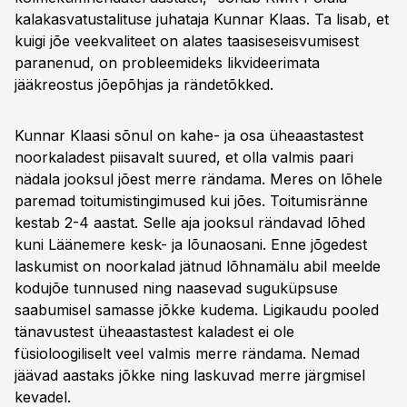
kalakasvatustalituse juhataja Kunnar Klaas. Ta lisab, et
kuigi jõe veekvaliteet on alates taasiseseisvumisest
paranenud, on probleemideks likvideerimata
jääkreostus jõepõhjas ja rändetõkked.
Kunnar Klaasi sõnul on kahe- ja osa üheaastastest
noorkaladest piisavalt suured, et olla valmis paari
nädala jooksul jõest merre rändama. Meres on lõhele
paremad toitumistingimused kui jões. Toitumisränne
kestab 2-4 aastat. Selle aja jooksul rändavad lõhed
kuni Läänemere kesk- ja lõunaosani. Enne jõgedest
laskumist on noorkalad jätnud lõhnamälu abil meelde
kodujõe tunnused ning naasevad suguküpsuse
saabumisel samasse jõkke kudema. Ligikaudu pooled
tänavustest üheaastastest kaladest ei ole
füsioloogiliselt veel valmis merre rändama. Nemad
jäävad aastaks jõkke ning laskuvad merre järgmisel
kevadel.