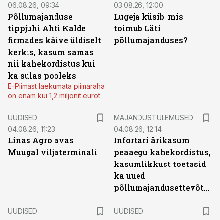
06.08.26, 09:34
03.08.26, 12:00
Põllumajanduse
Lugeja küsib: mis
tippjuhi Ahti Kalde
toimub Läti
firmades käive üldiselt
põllumajanduses?
kerkis, kasum samas
nii kahekordistus kui
ka sulas pooleks
E-Piimast laekumata piimaraha
on enam kui 1,2 miljonit eurot
UUDISED
MAJANDUSTULEMUSED
04.08.26, 11:23
04.08.26, 12:14
Linas Agro avas
Infortari ärikasum
Muugal viljaterminali
peaaegu kahekordistus,
kasumlikkust toetasid
ka uued
põllumajandusettevõtted
UUDISED
UUDISED