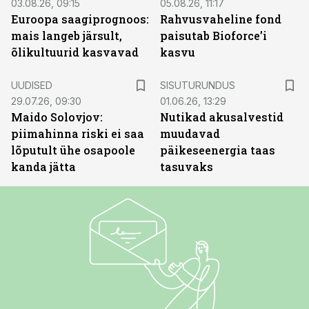
03.08.26, 09:15
05.08.26, 11:17
Euroopa saagiprognoos:
Rahvusvaheline fond
mais langeb järsult,
paisutab Bioforce’i
õlikultuurid kasvavad
kasvu
ST
UUDISED
SISUTURUNDUS
29.07.26, 09:30
01.06.26, 13:29
Maido Solovjov:
Nutikad akusalvestid
piimahinna riski ei saa
muudavad
lõputult ühe osapoole
päikeseenergia taas
kanda jätta
tasuvaks