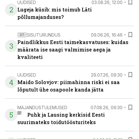
UUDISED
03.08.26, 12:00
2
Lugeja küsib: mis toimub Läti
põllumajanduses?
SISUTURUNDUS
09.06.26, 16:46
ST
Paindlikkus Eesti taimekasvatuses: kuidas
3
määrata ise saagi valmimise aega ja
kvaliteeti
UUDISED
29.07.26, 09:30
4
Maido Solovjov: piimahinna riski ei saa
lõputult ühe osapoole kanda jätta
MAJANDUSTULEMUSED
07.08.26, 09:30
5
Puhk ja Lausing kerkisid Eesti
suurimateks toidutöösturiteks