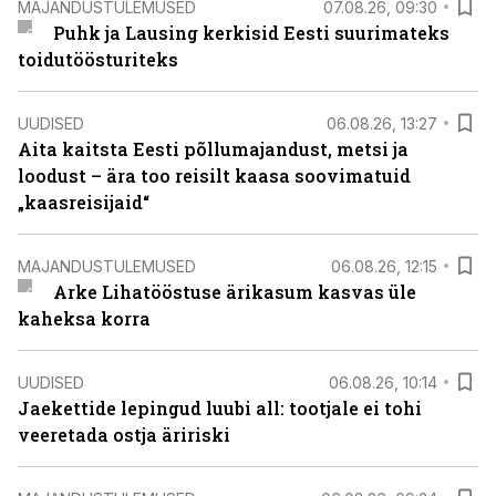
MAJANDUSTULEMUSED
07.08.26, 09:30
Puhk ja Lausing kerkisid Eesti suurimateks
toidutöösturiteks
UUDISED
06.08.26, 13:27
Aita kaitsta Eesti põllumajandust, metsi ja
loodust – ära too reisilt kaasa soovimatuid
„kaasreisijaid“
MAJANDUSTULEMUSED
06.08.26, 12:15
Arke Lihatööstuse ärikasum kasvas üle
kaheksa korra
UUDISED
06.08.26, 10:14
Jaekettide lepingud luubi all: tootjale ei tohi
veeretada ostja äririski