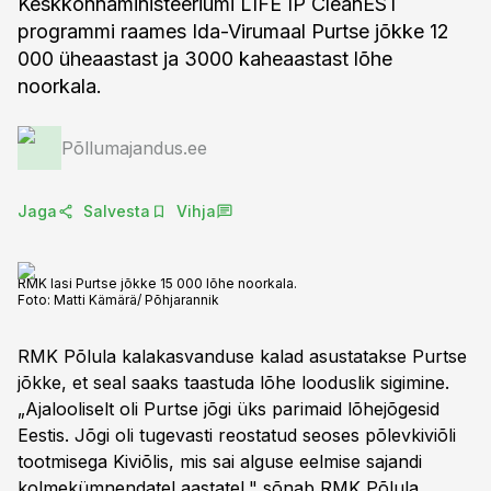
Keskkonnaministeeriumi LIFE IP CleanEST
programmi raames Ida-Virumaal Purtse jõkke 12
000 üheaastast ja 3000 kaheaastast lõhe
noorkala.
Põllumajandus.ee
Jaga
Salvesta
Vihja
RMK lasi Purtse jõkke 15 000 lõhe noorkala.
Foto:
Matti Kämärä/ Põhjarannik
RMK Põlula kalakasvanduse kalad asustatakse Purtse
jõkke, et seal saaks taastuda lõhe looduslik sigimine.
„Ajalooliselt oli Purtse jõgi üks parimaid lõhejõgesid
Eestis. Jõgi oli tugevasti reostatud seoses põlevkiviõli
tootmisega Kiviõlis, mis sai alguse eelmise sajandi
kolmekümnendatel aastatel," sõnab RMK Põlula