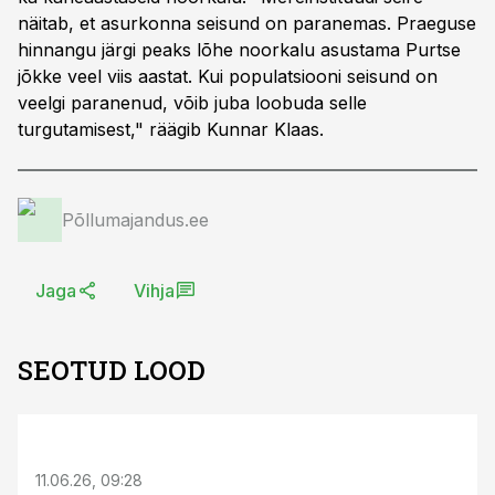
näitab, et asurkonna seisund on paranemas. Praeguse
hinnangu järgi peaks lõhe noorkalu asustama Purtse
jõkke veel viis aastat. Kui populatsiooni seisund on
veelgi paranenud, võib juba loobuda selle
turgutamisest," räägib Kunnar Klaas.
Põllumajandus.ee
Jaga
Vihja
SEOTUD LOOD
ST
11.06.26, 09:28