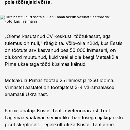
pole töötajaid võtta.
Ukrainast tulnud töötaja Oleh Tahan tassib vasikat "lasteaeda".
Foto:
Liis Treimann
„Oleme kasutanud CV Keskust, töötukassat, aga
tulemus on null,“ räägib ta. Võib-olla nüüd, kus Eestis
on töötute arv kasvanud pea 50 000 inimeseni, on
olukord muutunud, kuid veel ei ole keegi Metsaküla
Piima ukse taga tööd küsimas käinud.
Metsaküla Piimas töötab 25 inimest ja 1250 looma.
Viimastel aastatel on töötajatest 3-4 välismaalased,
enamasti Ukrainast.
Farmi juhataja Kristel Taal ja veterinaararst Tuuli
Lagemaa vaatavad semiootiku haridusega ajakirjanikku
pisut skeptiliselt. Tegelikult oli ka Kristel Taal enne