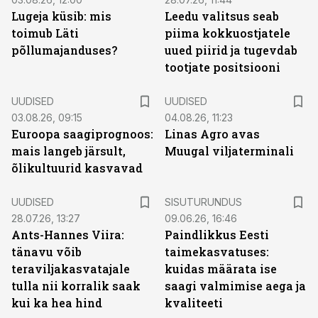
Lugeja küsib: mis
Leedu valitsus seab
toimub Läti
piima kokkuostjatele
põllumajanduses?
uued piirid ja tugevdab
tootjate positsiooni
UUDISED
UUDISED
03.08.26, 09:15
04.08.26, 11:23
Euroopa saagiprognoos:
Linas Agro avas
mais langeb järsult,
Muugal viljaterminali
õlikultuurid kasvavad
ST
UUDISED
SISUTURUNDUS
28.07.26, 13:27
09.06.26, 16:46
Ants-Hannes Viira:
Paindlikkus Eesti
tänavu võib
taimekasvatuses:
teraviljakasvatajale
kuidas määrata ise
tulla nii korralik saak
saagi valmimise aega ja
kui ka hea hind
kvaliteeti