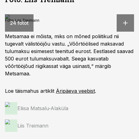
Foto: Liis Treimann
24 fotot
Metsamaa ei mõista, miks on mõned poliitikud nii
tugevalt välistööjõu vastu. „Võõrtöölised maksavad
tulumaksu esimesest teenitud eurost. Eestlased saavad
500 eurot tulumaksuvabalt. Seega kasvatab
võõrtööjõud riigikassat väga usinasti,“ märgib
Metsamaa.
Loe täismahus artiklit
Äripäeva veebist
.
Eliisa Matsalu-Alaküla
Liis Treimann