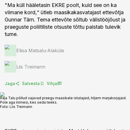
"Ma küll hääletasin EKRE poolt, kuid see on ka
viimane kord,“ ütleb maasikakasvatajast ettevõtja
Gunnar Tärn. Tema ettevõte sõltub välistööjõust ja
praeguste poliitiliste otsuste tõttu paistab tulevik
tume.
Eliisa Matsalu-Alaküla
Liis Treimann
Jaga
Salvesta
Vihja
Raja Talu põllud vajavad praegu maasikate istutajaid, hiljem marjakorjajaid.
Pole aga inimesi, kes seda teeks.
Foto:
Liis Treimann