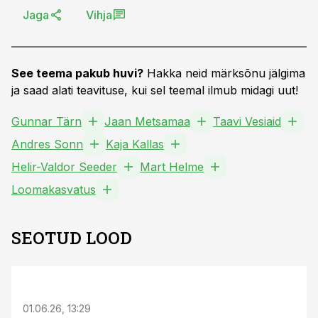
Jaga
Vihja
See teema pakub huvi?
Hakka neid märksõnu jälgima
ja saad alati teavituse, kui sel teemal ilmub midagi uut!
Gunnar Tärn
Jaan Metsamaa
Taavi Vesiaid
Andres Sonn
Kaja Kallas
Helir-Valdor Seeder
Mart Helme
Loomakasvatus
SEOTUD LOOD
ST
01.06.26, 13:29