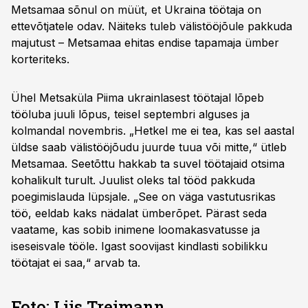
Metsamaa sõnul on müüt, et Ukraina töötaja on
ettevõtjatele odav. Näiteks tuleb välistööjõule pakkuda
majutust – Metsamaa ehitas endise tapamaja ümber
korteriteks.
Ühel Metsaküla Piima ukrainlasest töötajal lõpeb
tööluba juuli lõpus, teisel septembri alguses ja
kolmandal novembris. „Hetkel me ei tea, kas sel aastal
üldse saab välistööjõudu juurde tuua või mitte,“ ütleb
Metsamaa. Seetõttu hakkab ta suvel töötajaid otsima
kohalikult turult. Juulist oleks tal tööd pakkuda
poegimislauda lüpsjale. „See on väga vastutusrikas
töö, eeldab kaks nädalat ümberõpet. Pärast seda
vaatame, kas sobib inimene loomakasvatusse ja
iseseisvale tööle. Igast soovijast kindlasti sobilikku
töötajat ei saa,“ arvab ta.
Foto: Liis Treimann