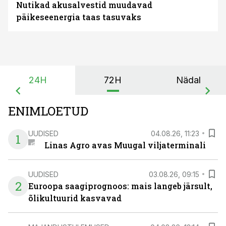
Nutikad akusalvestid muudavad
päikeseenergia taas tasuvaks
24H
72H
Nädal
ENIMLOETUD
UUDISED
04.08.26, 11:23
1
Linas Agro avas Muugal viljaterminali
UUDISED
03.08.26, 09:15
2
Euroopa saagiprognoos: mais langeb järsult,
õlikultuurid kasvavad