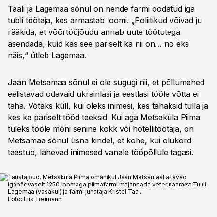
Taali ja Lagemaa sõnul on nende farmi oodatud iga
tubli töötaja, kes armastab loomi. „Poliitikud võivad ju
rääkida, et võõrtööjõudu annab uute töötutega
asendada, kuid kas see päriselt ka nii on… no eks
näis,“ ütleb Lagemaa.
Jaan Metsamaa sõnul ei ole sugugi nii, et põllumehed
eelistavad odavaid ukrainlasi ja eestlasi tööle võtta ei
taha. Võtaks küll, kui oleks inimesi, kes tahaksid tulla ja
kes ka päriselt tööd teeksid. Kui aga Metsaküla Piima
tuleks tööle mõni senine kokk või hotellitöötaja, on
Metsamaa sõnul üsna kindel, et kohe, kui olukord
taastub, lähevad inimesed vanale tööpõllule tagasi.
Taustajõud. Metsaküla Piima omanikul Jaan Metsamaal aitavad
igapäevaselt 1250 loomaga piimafarmi majandada veterinaararst Tuuli
Lagemaa (vasakul) ja farmi juhataja Kristel Taal.
Foto:
Liis Treimann