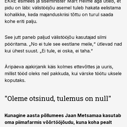
EKRE esimees ja siseminister Mart Helme aga ütleb, et
pidu on läbi: välistööjõu asemel tuleb hakata eelistama
kohalikke, keda majanduskriisi tõttu on turul saada
kohe eriti palju.
See jutt paneb paljud välistööjõu kasutajad silmi
pööritama. „No ei tule see eestlane meile,“ ütlevad nad
kui ühest suust. „Ei tule, ei oska, ei taha.“
Äripäeva ajakirjanik käis kolmes ettevõttes ja uuris,
millist tööd oleks neil pakkuda, kui värske töötu uksele
koputaks.
"Oleme otsinud, tulemus on null"
Kunagine aasta põllumees Jaan Metsamaa kasutab
oma piimafarmis võõrtööjõudu, kuna koha pealt