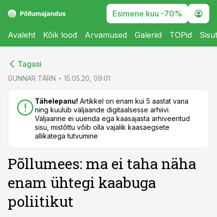
Esimene kuu -70%
Avaleht
Kõik lood
Arvamused
Galeriid
TOPid
Sisu
cebook
cebook
Tagasi
Twitter)
Twitter)
GUNNAR TÄRN
15.05.20, 09:01
kedIn
kedIn
Tähelepanu!
Artikkel on enam kui 5 aastat vana
ning kuulub väljaande digitaalsesse arhiivi.
ail
ail
Väljaanne ei uuenda ega kaasajasta arhiveeritud
sisu, mistõttu võib olla vajalik kaasaegsete
k
k
allikatega tutvumine
Põllumees: ma ei taha näha
enam ühtegi kaabuga
poliitikut