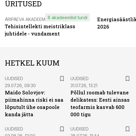
ÜRITUSED
8 akadeemilist tundi
Energiasäästli
ÄRIPÄEVA AKADEEMIA
Tehisintellekti meistriklass
2026
juhtidele - vundament
HETKEL KUUM
UUDISED
UUDISED
29.07.26, 09:30
31.07.26, 13:21
Maido Solovjov:
Põllul roomab tulevane
piimahinna riski ei saa
delikatess: Eesti ainsas
lõputult ühe osapoole
teofarmis kasvab 600
kanda jätta
000 tigu
UUDISED
UUDISED
03.08.26, 12:00
28.07.26, 11:44