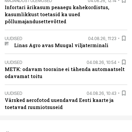
MAJANDUSTULEMUSED
04.08.26, 12:14
Infortari ärikasum peaaegu kahekordistus,
kasumlikkust toetasid ka uued
põllumajandusettevõtted
UUDISED
04.08.26, 11:23
Linas Agro avas Muugal viljaterminali
UUDISED
04.08.26, 10:54
METK: odavam tooraine ei tähenda automaatselt
odavamat toitu
UUDISED
04.08.26, 10:43
Värsked aerofotod uuendavad Eesti kaarte ja
toetavad ruumiotsuseid