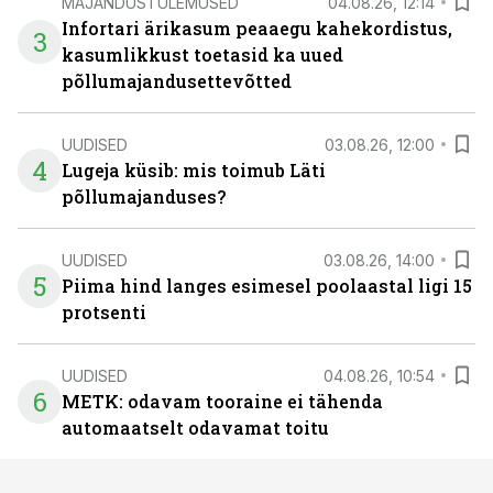
MAJANDUSTULEMUSED
04.08.26, 12:14
Infortari ärikasum peaaegu kahekordistus,
3
kasumlikkust toetasid ka uued
põllumajandusettevõtted
UUDISED
03.08.26, 12:00
4
Lugeja küsib: mis toimub Läti
põllumajanduses?
UUDISED
03.08.26, 14:00
5
Piima hind langes esimesel poolaastal ligi 15
protsenti
UUDISED
04.08.26, 10:54
6
METK: odavam tooraine ei tähenda
automaatselt odavamat toitu