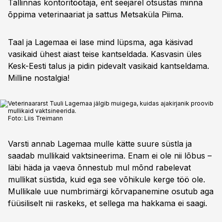
Tallinnas kontoritöötaja, ent seejärel otsustas minna
õppima veterinaariat ja sattus Metsaküla Piima.
Taal ja Lagemaa ei lase mind lüpsma, aga käsivad
vasikaid ühest aiast teise kantseldada. Kasvasin üles
Kesk-Eesti talus ja pidin pidevalt vasikaid kantseldama.
Milline nostalgia!
Veterinaararst Tuuli Lagemaa jälgib muigega, kuidas ajakirjanik proovib
mullikaid vaktsineerida.
Foto:
Liis Treimann
Varsti annab Lagemaa mulle kätte suure süstla ja
saadab mullikaid vaktsineerima. Enam ei ole nii lõbus –
läbi häda ja vaeva õnnestub mul mõnd rabelevat
mullikat süstida, kuid ega see võhikule kerge töö ole.
Mullikale uue numbrimärgi kõrvapanemine osutub aga
füüsiliselt nii raskeks, et sellega ma hakkama ei saagi.