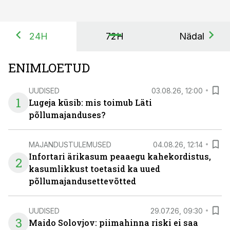
24H
72H
Nädal
ENIMLOETUD
UUDISED
03.08.26, 12:00
1
Lugeja küsib: mis toimub Läti
põllumajanduses?
MAJANDUSTULEMUSED
04.08.26, 12:14
Infortari ärikasum peaaegu kahekordistus,
2
kasumlikkust toetasid ka uued
põllumajandusettevõtted
UUDISED
29.07.26, 09:30
3
Maido Solovjov: piimahinna riski ei saa