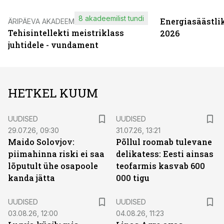
8 akadeemilist tundi
Energiasäästli
ÄRIPÄEVA AKADEEMIA
Tehisintellekti meistriklass
2026
juhtidele - vundament
HETKEL KUUM
UUDISED
UUDISED
29.07.26, 09:30
31.07.26, 13:21
Maido Solovjov:
Põllul roomab tulevane
piimahinna riski ei saa
delikatess: Eesti ainsas
lõputult ühe osapoole
teofarmis kasvab 600
kanda jätta
000 tigu
UUDISED
UUDISED
03.08.26, 12:00
04.08.26, 11:23