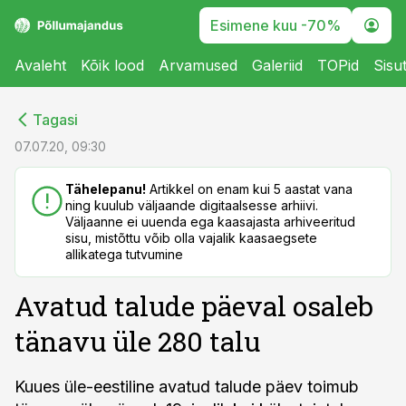
Esimene kuu -70%
Avaleht
Kõik lood
Arvamused
Galeriid
TOPid
Sisu
cebook
cebook
Tagasi
Twitter)
Twitter)
07.07.20, 09:30
kedIn
kedIn
Tähelepanu!
Artikkel on enam kui 5 aastat vana
ning kuulub väljaande digitaalsesse arhiivi.
ail
ail
Väljaanne ei uuenda ega kaasajasta arhiveeritud
sisu, mistõttu võib olla vajalik kaasaegsete
k
k
allikatega tutvumine
Avatud talude päeval osaleb
tänavu üle 280 talu
Kuues üle-eestiline avatud talude päev toimub