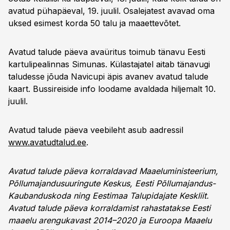
avatud pühapäeval, 19. juulil. Osalejatest avavad oma
uksed esimest korda 50 talu ja maaettevõtet.
Avatud talude päeva avaüritus toimub tänavu Eesti
kartulipealinnas Simunas. Külastajatel aitab tänavugi
taludesse jõuda Navicupi äpis avanev avatud talude
kaart. Bussireiside info loodame avaldada hiljemalt 10.
juulil.
Avatud talude päeva veebileht asub aadressil
www.avatudtalud.ee
.
Avatud talude päeva korraldavad Maaeluministeerium,
Põllumajandusuuringute Keskus, Eesti Põllumajandus-
Kaubanduskoda ning Eestimaa Talupidajate Keskliit.
Avatud talude päeva korraldamist rahastatakse Eesti
maaelu arengukavast 2014–2020 ja Euroopa Maaelu