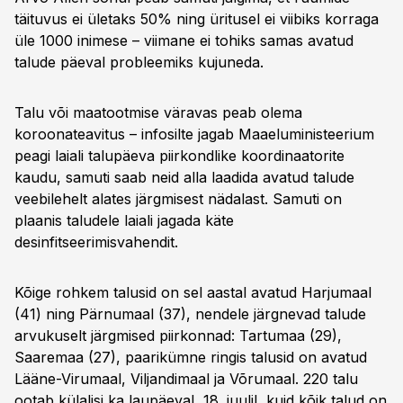
täituvus ei ületaks 50% ning üritusel ei viibiks korraga
üle 1000 inimese – viimane ei tohiks samas avatud
talude päeval probleemiks kujuneda.
Talu või maatootmise väravas peab olema
koroonateavitus – infosilte jagab Maaeluministeerium
peagi laiali talupäeva piirkondlike koordinaatorite
kaudu, samuti saab neid alla laadida avatud talude
veebilehelt alates järgmisest nädalast. Samuti on
plaanis taludele laiali jagada käte
desinfitseerimisvahendit.
Kõige rohkem talusid on sel aastal avatud Harjumaal
(41) ning Pärnumaal (37), nendele järgnevad talude
arvukuselt järgmised piirkonnad: Tartumaa (29),
Saaremaa (27), paarikümne ringis talusid on avatud
Lääne-Virumaal, Viljandimaal ja Võrumaal. 220 talu
ootab külalisi ka laupäeval, 18. juulil, kuid kõik talud on