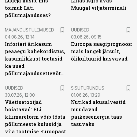
Lugeja küsib: mis
Linas Agro avas
toimub Läti
Muugal viljaterminali
põllumajanduses?
MAJANDUSTULEMUSED
UUDISED
04.08.26, 12:14
03.08.26, 09:15
Infortari ärikasum
Euroopa saagiprognoos:
peaaegu kahekordistus,
mais langeb järsult,
kasumlikkust toetasid
õlikultuurid kasvavad
ka uued
põllumajandusettevõtted
ST
UUDISED
SISUTURUNDUS
30.07.26, 12:00
01.06.26, 13:29
Väetisetootjad
Nutikad akusalvestid
hoiatavad: ELi
muudavad
kliimareform võib tõsta
päikeseenergia taas
põllumeeste kulusid ja
tasuvaks
viia tootmise Euroopast