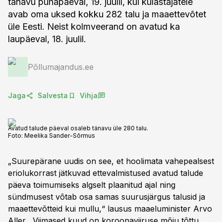
tänavu pühapäeval, 19. juulil, kui külastajatele
avab oma uksed kokku 282 talu ja maaettevõtet
üle Eesti. Neist kolmveerand on avatud ka
laupäeval, 18. juulil.
Põllumajandus.ee
Jaga
Salvesta
Vihja
Avatud talude päeval osaleb tänavu üle 280 talu.
Foto:
Meelika Sander-Sõrmus
„Suurepärane uudis on see, et hoolimata vahepealsest
eriolukorrast jätkuvad ettevalmistused avatud talude
päeva toimumiseks algselt plaanitud ajal ning
sündmusest võtab osa samas suurusjärgus talusid ja
maaettevõtteid kui mullu,“ lausus maaeluminister Arvo
Aller. „Viimased kuud on koroonaviiruse mõju tõttu