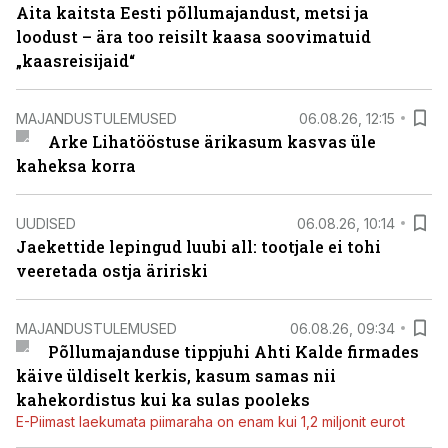
Aita kaitsta Eesti põllumajandust, metsi ja
loodust – ära too reisilt kaasa soovimatuid
„kaasreisijaid“
MAJANDUSTULEMUSED
06.08.26, 12:15
Arke Lihatööstuse ärikasum kasvas üle
kaheksa korra
UUDISED
06.08.26, 10:14
Jaekettide lepingud luubi all: tootjale ei tohi
veeretada ostja äririski
MAJANDUSTULEMUSED
06.08.26, 09:34
Põllumajanduse tippjuhi Ahti Kalde firmades
käive üldiselt kerkis, kasum samas nii
kahekordistus kui ka sulas pooleks
E-Piimast laekumata piimaraha on enam kui 1,2 miljonit eurot