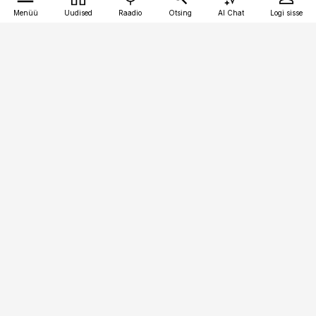
Menüü
Uudised
Raadio
Otsing
AI Chat
Logi sisse
Vana-Lõuna 39/1, 19094 Tallinn
(+372) 667 0111
pollumajandus@pollumajandus.ee
Telli
Reklaam
Firmast
Sisu kasutamisõigused
Ajakirjaniku
eetikakoodeks
Üldtingimused
Privaatsustingimused
Küpsiste poliitika
KKK
Eesti Meediaettevõtete
Eelistuste haldamine
Liit