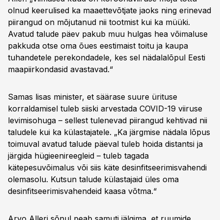
olnud keerulised ka maaettevõtjate jaoks ning erinevad
piirangud on mõjutanud nii tootmist kui ka müüki.
Avatud talude päev pakub muu hulgas hea võimaluse
pakkuda otse oma õues eestimaist toitu ja kaupa
tuhandetele perekondadele, kes sel nädalalõpul Eesti
maapiirkondasid avastavad.“
Samas lisas minister, et säärase suure ürituse
korraldamisel tuleb siiski arvestada COVID-19 viiruse
levimisohuga – sellest tulenevad piirangud kehtivad nii
taludele kui ka külastajatele. „Ka järgmise nädala lõpus
toimuval avatud talude päeval tuleb hoida distantsi ja
järgida hügieenireegleid – tuleb tagada
kätepesuvõimalus või siis käte desinfitseerimisvahendi
olemasolu. Kutsun talude külastajaid üles oma
desinfitseerimisvahendeid kaasa võtma.“
Arvo Alleri sõnul peab samuti jälgima, et ruumide