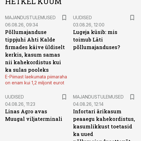
HETKEL KUUM
MAJANDUSTULEMUSED
UUDISED
06.08.26, 09:34
03.08.26, 12:00
Põllumajanduse
Lugeja küsib: mis
tippjuhi Ahti Kalde
toimub Läti
firmades käive üldiselt
põllumajanduses?
kerkis, kasum samas
nii kahekordistus kui
ka sulas pooleks
E-Piimast laekumata piimaraha
on enam kui 1,2 miljonit eurot
UUDISED
MAJANDUSTULEMUSED
04.08.26, 11:23
04.08.26, 12:14
Linas Agro avas
Infortari ärikasum
Muugal viljaterminali
peaaegu kahekordistus,
kasumlikkust toetasid
ka uued