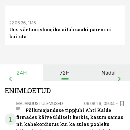
ST
22.06.26, 11:16
Uus väetamisloogika aitab saaki paremini
kaitsta
24H
72H
Nädal
ENIMLOETUD
MAJANDUSTULEMUSED
06.08.26, 09:34
Põllumajanduse tippjuhi Ahti Kalde
firmades käive üldiselt kerkis, kasum samas
1
nii kahekordistus kui ka sulas pooleks