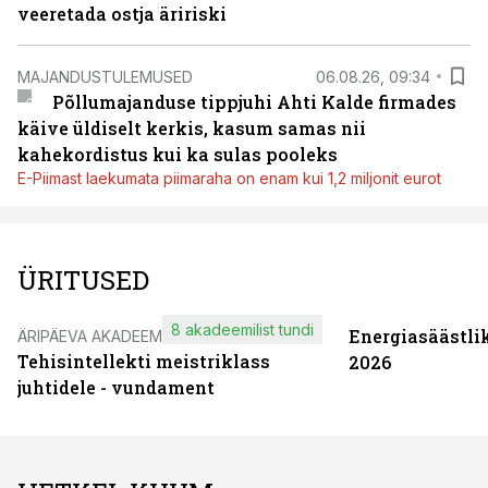
veeretada ostja äririski
MAJANDUSTULEMUSED
06.08.26, 09:34
Põllumajanduse tippjuhi Ahti Kalde firmades
käive üldiselt kerkis, kasum samas nii
kahekordistus kui ka sulas pooleks
E-Piimast laekumata piimaraha on enam kui 1,2 miljonit eurot
ÜRITUSED
8 akadeemilist tundi
Energiasäästli
ÄRIPÄEVA AKADEEMIA
Tehisintellekti meistriklass
2026
juhtidele - vundament