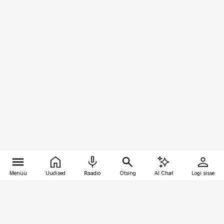
Menüü
Uudised
Raadio
Otsing
AI Chat
Logi sisse
Vana-Lõuna 39/1, 19094 Tallinn