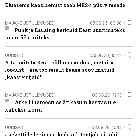
Eluaseme kaaslaenust saab MES-i püsiv meede
MAJANDUSTULEMUSED
07.08.26, 09:30
Puhk ja Lausing kerkisid Eesti suurimateks
toidutöösturiteks
UUDISED
06.08.26, 13:27
Aita kaitsta Eesti põllumajandust, metsi ja
loodust – ära too reisilt kaasa soovimatuid
„kaasreisijaid“
MAJANDUSTULEMUSED
06.08.26, 12:15
Arke Lihatööstuse ärikasum kasvas üle
kaheksa korra
UUDISED
06.08.26, 10:14
Jaekettide lepingud luubi all: tootjale ei tohi