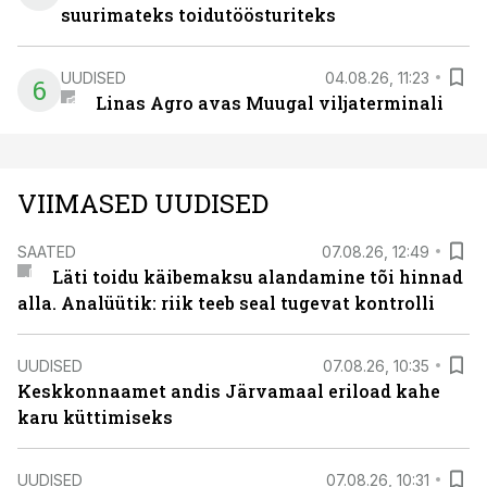
suurimateks toidutöösturiteks
UUDISED
04.08.26, 11:23
6
Linas Agro avas Muugal viljaterminali
VIIMASED UUDISED
SAATED
07.08.26, 12:49
Läti toidu käibemaksu alandamine tõi hinnad
alla. Analüütik: riik teeb seal tugevat kontrolli
UUDISED
07.08.26, 10:35
Keskkonnaamet andis Järvamaal eriload kahe
karu küttimiseks
UUDISED
07.08.26, 10:31