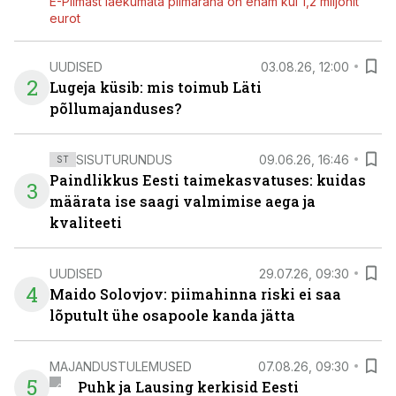
E-Piimast laekumata piimaraha on enam kui 1,2 miljonit
eurot
UUDISED
03.08.26, 12:00
2
Lugeja küsib: mis toimub Läti
põllumajanduses?
SISUTURUNDUS
09.06.26, 16:46
ST
Paindlikkus Eesti taimekasvatuses: kuidas
3
määrata ise saagi valmimise aega ja
kvaliteeti
UUDISED
29.07.26, 09:30
4
Maido Solovjov: piimahinna riski ei saa
lõputult ühe osapoole kanda jätta
MAJANDUSTULEMUSED
07.08.26, 09:30
5
Puhk ja Lausing kerkisid Eesti