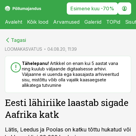
Esimene kuu -70%
Avaleht
Kõik lood
Arvamused
Galeriid
TOPid
Sisu
cebook
cebook
Tagasi
Twitter)
Twitter)
LOOMAKASVATUS
04.08.20, 11:39
kedIn
kedIn
Tähelepanu!
Artikkel on enam kui 5 aastat vana
ning kuulub väljaande digitaalsesse arhiivi.
ail
ail
Väljaanne ei uuenda ega kaasajasta arhiveeritud
sisu, mistõttu võib olla vajalik kaasaegsete
k
k
allikatega tutvumine
Eesti lähiriike laastab sigade
Aafrika katk
Lätis, Leedus ja Poolas on katku tõttu hukatud või