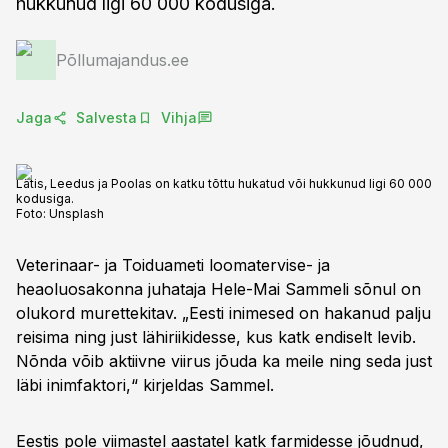
hukkunud ligi 60 000 kodusiga.
Põllumajandus.ee
Jaga
Salvesta
Vihja
Lätis, Leedus ja Poolas on katku tõttu hukatud või hukkunud ligi 60 000
kodusiga.
Foto:
Unsplash
Veterinaar- ja Toiduameti loomatervise- ja
heaoluosakonna juhataja Hele-Mai Sammeli sõnul on
olukord murettekitav. „Eesti inimesed on hakanud palju
reisima ning just lähiriikidesse, kus katk endiselt levib.
Nõnda võib aktiivne viirus jõuda ka meile ning seda just
läbi inimfaktori,“ kirjeldas Sammel.
Eestis pole viimastel aastatel katk farmidesse jõudnud,