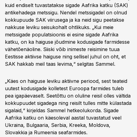
kuid endiselt tuvastatakse sigade Aafrika katku (SAK)
antikehadega metssigu. Nendel metssigadel on olnud
kokkupuude SAK viirusega ja ka neid sigu peetakse
nakkuse leviku seisukohalt ohtlikuks. „Kui meie
metssigade populatsioonis ei esine sigade Aafrika
katku, on ka haiguse jõudmine kodusigade farmidesse
vähetõenäoline. Siiski võib inimeste reisimine tuua
Eestisse aktiivse haiguse ning sellisel juhul on oht, et
SAK hakkab meil taas levima,“ selgitas Sammel.
„Käes on haiguse leviku aktiivne periood, sest teateid
uutest kodusigade kolletest Euroopa farmides tuleb
pea igapäevaselt. Seetõttu on oluline reisil olles vältida
kokkupuudet sigadega ning reisilt tulles mitte külastada
sigalaid,“ kirjeldas Sammel hetkeolukorda. Sigade
Aafrika katku on käesoleval aastal tuvastatud veel
Ukraina, Bulgaaria, Serbia, Kreeka, Moldova,
Slovakkia ja Rumeenia seafarmides.