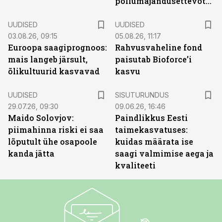
põllumajandusettevõtted
UUDISED
UUDISED
03.08.26, 09:15
05.08.26, 11:17
Euroopa saagiprognoos:
Rahvusvaheline fond
mais langeb järsult,
paisutab Bioforce’i
õlikultuurid kasvavad
kasvu
ST
UUDISED
SISUTURUNDUS
29.07.26, 09:30
09.06.26, 16:46
Maido Solovjov:
Paindlikkus Eesti
piimahinna riski ei saa
taimekasvatuses:
lõputult ühe osapoole
kuidas määrata ise
kanda jätta
saagi valmimise aega ja
kvaliteeti