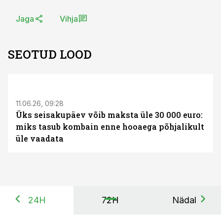
Jaga
Vihja
SEOTUD LOOD
ST
11.06.26, 09:28
Üks seisakupäev võib maksta üle 30 000 euro:
miks tasub kombain enne hooaega põhjalikult
üle vaadata
24H
72H
Nädal