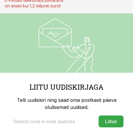
E-Piimast laekumata piimaraha
on enam kui 1,2 miljonit eurot
LIITU UUDISKIRJAGA
Telli uudiskiri ning saad oma postkasti päeva
olulisemad uudised.
Liitun