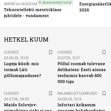
8 akadeemilist tundi
Energiasäästli
ÄRIPÄEVA AKADEEMIA
Tehisintellekti meistriklass
2026
juhtidele - vundament
HETKEL KUUM
UUDISED
UUDISED
03.08.26, 12:00
31.07.26, 13:21
Lugeja küsib: mis
Põllul roomab tulevane
toimub Läti
delikatess: Eesti ainsas
põllumajanduses?
teofarmis kasvab 600
000 tigu
UUDISED
MAJANDUSTULEMUSED
29.07.26, 09:30
04.08.26, 12:14
Maido Solovjov:
Infortari ärikasum
piimahinna riski ei saa
peaaegu kahekordistus,