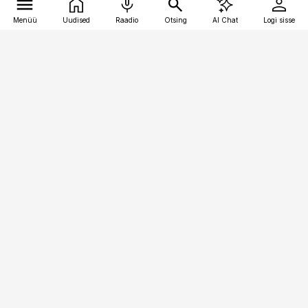
Menüü
Uudised
Raadio
Otsing
AI Chat
Logi sisse
Vana-Lõuna 39/1, 19094 Tallinn
(+372) 667 0111
pollumajandus@pollumajandus.ee
Telli
Reklaam
Firmast
Sisu kasutamisõigused
Ajakirjaniku
eetikakoodeks
Üldtingimused
Privaatsustingimused
Küpsiste poliitika
KKK
Eesti Meediaettevõtete
Eelistuste haldamine
Liit