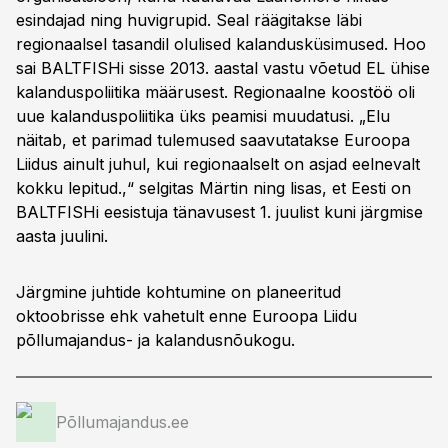
esindajad ning huvigrupid. Seal räägitakse läbi
regionaalsel tasandil olulised kalandusküsimused. Hoo
sai BALTFISHi sisse 2013. aastal vastu võetud EL ühise
kalanduspoliitika määrusest. Regionaalne koostöö oli
uue kalanduspoliitika üks peamisi muudatusi. „Elu
näitab, et parimad tulemused saavutatakse Euroopa
Liidus ainult juhul, kui regionaalselt on asjad eelnevalt
kokku lepitud.,“ selgitas Märtin ning lisas, et Eesti on
BALTFISHi eesistuja tänavusest 1. juulist kuni järgmise
aasta juulini.
Järgmine juhtide kohtumine on planeeritud
oktoobrisse ehk vahetult enne Euroopa Liidu
põllumajandus- ja kalandusnõukogu.
Põllumajandus.ee