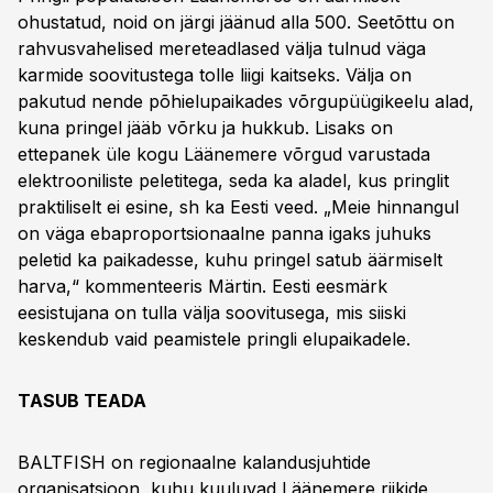
ohustatud, noid on järgi jäänud alla 500. Seetõttu on
rahvusvahelised mereteadlased välja tulnud väga
karmide soovitustega tolle liigi kaitseks. Välja on
pakutud nende põhielupaikades võrgupüügikeelu alad,
kuna pringel jääb võrku ja hukkub. Lisaks on
ettepanek üle kogu Läänemere võrgud varustada
elektrooniliste peletitega, seda ka aladel, kus pringlit
praktiliselt ei esine, sh ka Eesti veed. „Meie hinnangul
on väga ebaproportsionaalne panna igaks juhuks
peletid ka paikadesse, kuhu pringel satub äärmiselt
harva,“ kommenteeris Märtin. Eesti eesmärk
eesistujana on tulla välja soovitusega, mis siiski
keskendub vaid peamistele pringli elupaikadele.
TASUB TEADA
BALTFISH on regionaalne kalandusjuhtide
organisatsioon, kuhu kuuluvad Läänemere riikide