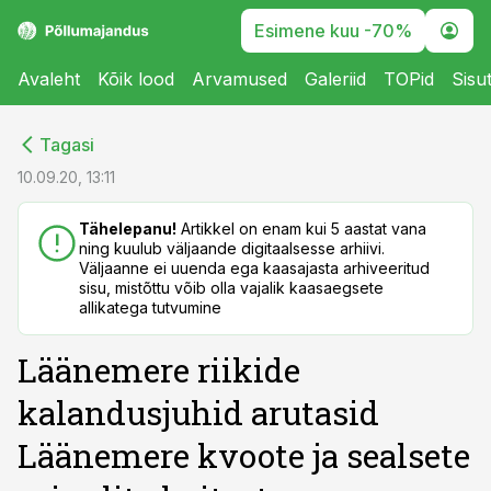
Esimene kuu -70%
Avaleht
Kõik lood
Arvamused
Galeriid
TOPid
Sisu
cebook
cebook
Tagasi
Twitter)
Twitter)
10.09.20, 13:11
kedIn
kedIn
Tähelepanu!
Artikkel on enam kui 5 aastat vana
ning kuulub väljaande digitaalsesse arhiivi.
ail
ail
Väljaanne ei uuenda ega kaasajasta arhiveeritud
sisu, mistõttu võib olla vajalik kaasaegsete
k
k
allikatega tutvumine
Läänemere riikide
kalandusjuhid arutasid
Läänemere kvoote ja sealsete