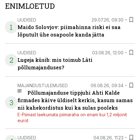
ENIMLOETUD
UUDISED
29.07.26, 09:30
1
Maido Solovjov: piimahinna riski ei saa
lõputult ühe osapoole kanda jätta
UUDISED
03.08.26, 12:00
2
Lugeja küsib: mis toimub Läti
põllumajanduses?
MAJANDUSTULEMUSED
06.08.26, 09:34
Põllumajanduse tippjuhi Ahti Kalde
firmades käive üldiselt kerkis, kasum samas
3
nii kahekordistus kui ka sulas pooleks
E-Piimast laekumata piimaraha on enam kui 1,2 miljonit
eurot
UUDISED
04.08.26, 11:23