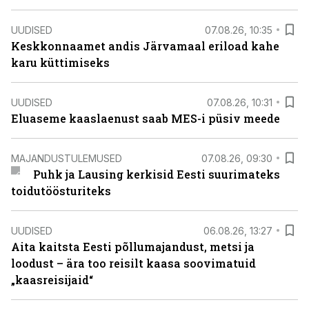
UUDISED
07.08.26, 10:35
Keskkonnaamet andis Järvamaal eriload kahe
karu küttimiseks
UUDISED
07.08.26, 10:31
Eluaseme kaaslaenust saab MES-i püsiv meede
MAJANDUSTULEMUSED
07.08.26, 09:30
Puhk ja Lausing kerkisid Eesti suurimateks
toidutöösturiteks
UUDISED
06.08.26, 13:27
Aita kaitsta Eesti põllumajandust, metsi ja
loodust – ära too reisilt kaasa soovimatuid
„kaasreisijaid“