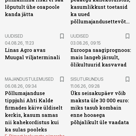
lõputult ühe osapoole
kasumlikkust toetasid
kanda jätta
ka uued
põllumajandusettevõtted
UUDISED
UUDISED
04.08.26, 11:23
03.08.26, 09:15
Linas Agro avas
Euroopa saagiprognoos:
Muugal viljaterminali
mais langeb järsult,
õlikultuurid kasvavad
ST
MAJANDUSTULEMUSED
SISUTURUNDUS
06.08.26, 09:34
11.06.26, 09:28
Põllumajanduse
Üks seisakupäev võib
tippjuhi Ahti Kalde
maksta üle 30 000 euro:
firmades käive üldiselt
miks tasub kombain
kerkis, kasum samas
enne hooaega
nii kahekordistus kui
põhjalikult üle vaadata
ka sulas pooleks