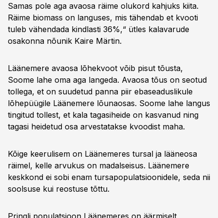
Samas pole aga avaosa räime olukord kahjuks kiita.
Räime biomass on languses, mis tähendab et kvooti
tuleb vähendada kindlasti 36%,“ ütles kalavarude
osakonna nõunik Kaire Märtin.
Läänemere avaosa lõhekvoot võib pisut tõusta,
Soome lahe oma aga langeda. Avaosa tõus on seotud
tollega, et on suudetud panna piir ebaseaduslikule
lõhepüügile Läänemere lõunaosas. Soome lahe langus
tingitud tollest, et kala tagasiheide on kasvanud ning
tagasi heidetud osa arvestatakse kvoodist maha.
Kõige keerulisem on Läänemeres tursal ja lääneosa
räimel, kelle arvukus on madalseisus. Läänemere
keskkond ei sobi enam tursapopulatsioonidele, seda nii
soolsuse kui reostuse tõttu.
Pringli populatsioon Läänemeres on äärmiselt