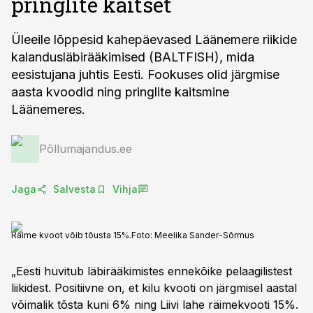
pringlite kaitset
Üleeile lõppesid kahepäevased Läänemere riikide
kalandusläbirääkimised (BALTFISH), mida
eesistujana juhtis Eesti. Fookuses olid järgmise
aasta kvoodid ning pringlite kaitsmine
Läänemeres.
Põllumajandus.ee
Jaga
Salvesta
Vihja
Räime kvoot võib tõusta 15%.
Foto:
Meelika Sander-Sõrmus
„Eesti huvitub läbirääkimistes ennekõike pelaagilistest
liikidest. Positiivne on, et kilu kvooti on järgmisel aastal
võimalik tõsta kuni 6% ning Liivi lahe räimekvooti 15%.