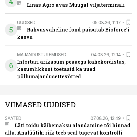
4
Linas Agro avas Muugal viljaterminali
UUDISED
05.08.26, 11:17
5
Rahvusvaheline fond paisutab Bioforce’i
kasvu
MAJANDUSTULEMUSED
04.08.26, 12:14
Infortari ärikasum peaaegu kahekordistus,
6
kasumlikkust toetasid ka uued
põllumajandusettevõtted
VIIMASED UUDISED
SAATED
07.08.26, 12:49
Läti toidu käibemaksu alandamine tõi hinnad
alla. Analüütik: riik teeb seal tugevat kontrolli