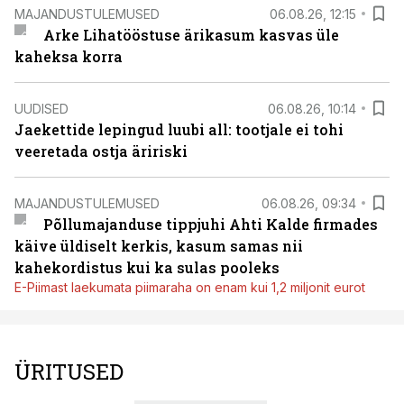
MAJANDUSTULEMUSED
06.08.26, 12:15
Arke Lihatööstuse ärikasum kasvas üle
kaheksa korra
UUDISED
06.08.26, 10:14
Jaekettide lepingud luubi all: tootjale ei tohi
veeretada ostja äririski
MAJANDUSTULEMUSED
06.08.26, 09:34
Põllumajanduse tippjuhi Ahti Kalde firmades
käive üldiselt kerkis, kasum samas nii
kahekordistus kui ka sulas pooleks
E-Piimast laekumata piimaraha on enam kui 1,2 miljonit eurot
ÜRITUSED