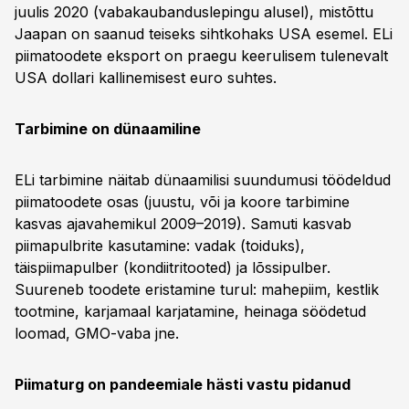
juulis 2020 (vabakaubanduslepingu alusel), mistõttu
Jaapan on saanud teiseks sihtkohaks USA esemel. ELi
piimatoodete eksport on praegu keerulisem tulenevalt
USA dollari kallinemisest euro suhtes.
Tarbimine on dünaamiline
ELi tarbimine näitab dünaamilisi suundumusi töödeldud
piimatoodete osas (juustu, või ja koore tarbimine
kasvas ajavahemikul 2009–2019). Samuti kasvab
piimapulbrite kasutamine: vadak (toiduks),
täispiimapulber (kondiitritooted) ja lõssipulber.
Suureneb toodete eristamine turul: mahepiim, kestlik
tootmine, karjamaal karjatamine, heinaga söödetud
loomad, GMO-vaba jne.
Piimaturg on pandeemiale hästi vastu pidanud