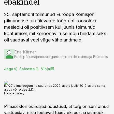
ebakindel
25. septembril toimunud Euroopa Komisjoni
piimanduse turuülevaate töögrupi koosoleku
meeleolu oli positiivsem kui juunis toimunud
kohtumisel, mil koroonaviiruse mõju hindamiseks
oli saadaval veel väga vähe andmeid.
Ene Kärner
Eesti põllumajandusorganisatsioonide esindaja Brüsselis
Jaga
Salvesta
Vihja
EL-27 piima kogumine suurenes 2020. aasta juulis 2019. aasta sama
ajaga võrreldes 2,1%.
Foto:
Pixabay
Piimasektori esindajad nõustusid, et turg on seni olnud
vastupidav, mida toetavad tugev eksport ja jaemüük,