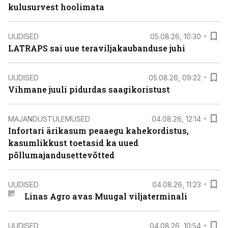
kulusurvest hoolimata
UUDISED
05.08.26, 10:30
LATRAPS sai uue teraviljakaubanduse juhi
UUDISED
05.08.26, 09:22
Vihmane juuli pidurdas saagikoristust
MAJANDUSTULEMUSED
04.08.26, 12:14
Infortari ärikasum peaaegu kahekordistus,
kasumlikkust toetasid ka uued
põllumajandusettevõtted
UUDISED
04.08.26, 11:23
Linas Agro avas Muugal viljaterminali
UUDISED
04.08.26, 10:54