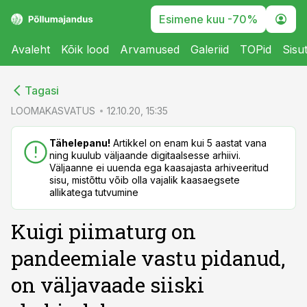
Esimene kuu -70%
Avaleht
Kõik lood
Arvamused
Galeriid
TOPid
Sisu
cebook
cebook
Tagasi
Twitter)
Twitter)
LOOMAKASVATUS
12.10.20, 15:35
kedIn
kedIn
Tähelepanu!
Artikkel on enam kui 5 aastat vana
ning kuulub väljaande digitaalsesse arhiivi.
ail
ail
Väljaanne ei uuenda ega kaasajasta arhiveeritud
sisu, mistõttu võib olla vajalik kaasaegsete
k
k
allikatega tutvumine
Kuigi piimaturg on
pandeemiale vastu pidanud,
on väljavaade siiski