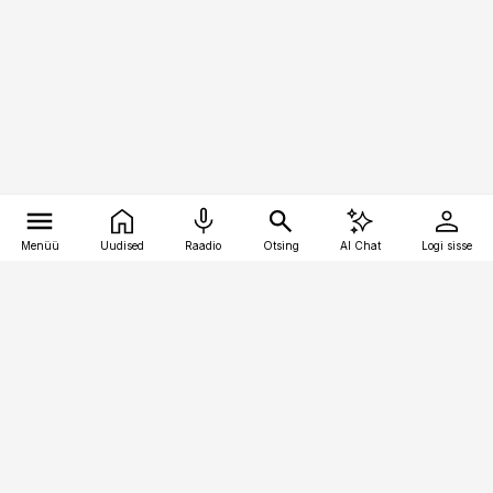
Menüü
Uudised
Raadio
Otsing
AI Chat
Logi sisse
Vana-Lõuna 39/1, 19094 Tallinn
(+372) 667 0111
pollumajandus@pollumajandus.ee
Telli
Reklaam