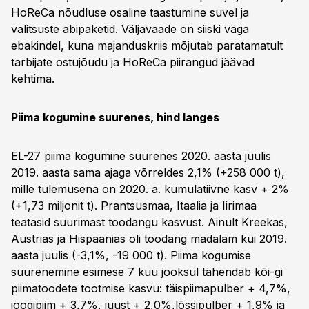
HoReCa nõudluse osaline taastumine suvel ja
valitsuste abipaketid. Väljavaade on siiski väga
ebakindel, kuna majanduskriis mõjutab paratamatult
tarbijate ostujõudu ja HoReCa piirangud jäävad
kehtima.
Piima kogumine suurenes, hind langes
EL-27 piima kogumine suurenes 2020. aasta juulis
2019. aasta sama ajaga võrreldes 2,1% (+258 000 t),
mille tulemusena on 2020. a. kumulatiivne kasv + 2%
(+1,73 miljonit t). Prantsusmaa, Itaalia ja Iirimaa
teatasid suurimast toodangu kasvust. Ainult Kreekas,
Austrias ja Hispaanias oli toodang madalam kui 2019.
aasta juulis (-3,1%, -19 000 t). Piima kogumise
suurenemine esimese 7 kuu jooksul tähendab kõi-gi
piimatoodete tootmise kasvu: täispiimapulber + 4,7%,
joogipiim + 3,7%, juust + 2,0%,lõssipulber + 1,9% ja