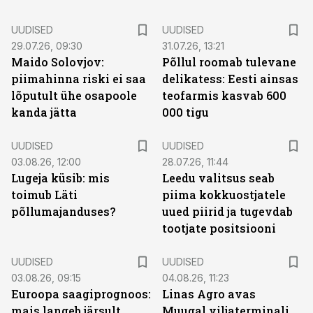
UUDISED
UUDISED
29.07.26, 09:30
31.07.26, 13:21
Maido Solovjov:
Põllul roomab tulevane
piimahinna riski ei saa
delikatess: Eesti ainsas
lõputult ühe osapoole
teofarmis kasvab 600
kanda jätta
000 tigu
UUDISED
UUDISED
03.08.26, 12:00
28.07.26, 11:44
Lugeja küsib: mis
Leedu valitsus seab
toimub Läti
piima kokkuostjatele
põllumajanduses?
uued piirid ja tugevdab
tootjate positsiooni
UUDISED
UUDISED
03.08.26, 09:15
04.08.26, 11:23
Euroopa saagiprognoos:
Linas Agro avas
mais langeb järsult,
Muugal viljaterminali