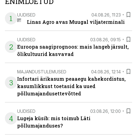
ENIMLOETUD
UUDISED
04.08.26, 11:23
1
Linas Agro avas Muugal viljaterminali
UUDISED
03.08.26, 09:15
2
Euroopa saagiprognoos: mais langeb järsult,
õlikultuurid kasvavad
MAJANDUSTULEMUSED
04.08.26, 12:14
Infortari ärikasum peaaegu kahekordistus,
3
kasumlikkust toetasid ka uued
põllumajandusettevõtted
UUDISED
03.08.26, 12:00
4
Lugeja küsib: mis toimub Läti
põllumajanduses?