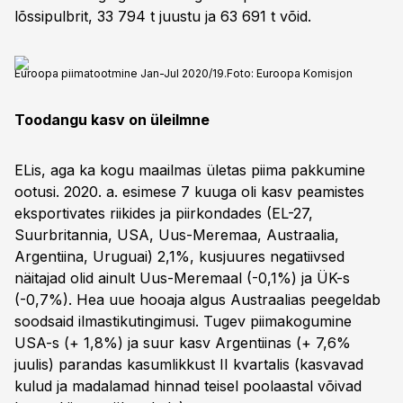
lõssipulbrit, 33 794 t juustu ja 63 691 t võid.
Euroopa piimatootmine Jan-Jul 2020/19.
Foto:
Euroopa Komisjon
Toodangu kasv on üleilmne
ELis, aga ka kogu maailmas ületas piima pakkumine
ootusi. 2020. a. esimese 7 kuuga oli kasv peamistes
eksportivates riikides ja piirkondades (EL-27,
Suurbritannia, USA, Uus-Meremaa, Austraalia,
Argentiina, Uruguai) 2,1%, kusjuures negatiivsed
näitajad olid ainult Uus-Meremaal (-0,1%) ja ÜK-s
(-0,7%). Hea uue hooaja algus Austraalias peegeldab
soodsaid ilmastikutingimusi. Tugev piimakogumine
USA-s (+ 1,8%) ja suur kasv Argentiinas (+ 7,6%
juulis) parandas kasumlikkust II kvartalis (kasvavad
kulud ja madalamad hinnad teisel poolaastal võivad