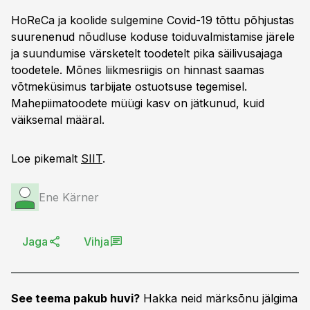
HoReCa ja koolide sulgemine Covid-19 tõttu põhjustas
suurenenud nõudluse koduse toiduvalmistamise järele
ja suundumise värsketelt toodetelt pika säilivusajaga
toodetele. Mõnes liikmesriigis on hinnast saamas
võtmeküsimus tarbijate ostuotsuse tegemisel.
Mahepiimatoodete müügi kasv on jätkunud, kuid
väiksemal määral.
Loe pikemalt
SIIT
.
Ene Kärner
Jaga
Vihja
See teema pakub huvi?
Hakka neid märksõnu jälgima