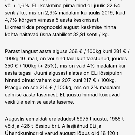
või + 1,6%. ELi keskmine piima hind oli juulis 32,84
senti / kg, mis on 2,9% madalam kui juulis 2019, kuid
4,7% kõrgem viimase 5 aasta keskmisest.
Liikmesriikide prognoosid augusti keskmise hinna
kohta näitavad üsna stabiilset 32,91 senti / kg.
Pärast langust aasta alguse 368 € / 100kg kuni 281 € /
100kg 10. mail, on või hind täielikult taastunud, jõudes
350 € / 100kg (+ 25%), mis on vaid 4% madalam kui
aasta tagasi. Juuni algusest alates on ELi lõssipulbri
hinnad olnud vahemikus 207 kuni 217 € / 100kg.
Praegu on see 214 € / 100kg, mis on 2% madalam
eelmise aasta tasemest. EL juustu hinnad kõiguvad
veidi üle eelmise aasta taseme.
Augustis eemaldati eraladudest 5975 t juustu, 1985 t
võid ja 426 t lõssipulbrit. Allesjäänud ELi ja
Ühendkuningriigi varud augusti lõpus olid 18 120 t