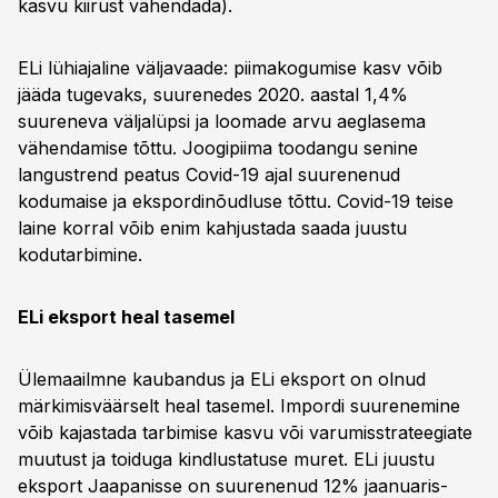
kasvu kiirust vähendada).
ELi lühiajaline väljavaade: piimakogumise kasv võib
jääda tugevaks, suurenedes 2020. aastal 1,4%
suureneva väljalüpsi ja loomade arvu aeglasema
vähendamise tõttu. Joogipiima toodangu senine
langustrend peatus Covid-19 ajal suurenenud
kodumaise ja ekspordinõudluse tõttu. Covid-19 teise
laine korral võib enim kahjustada saada juustu
kodutarbimine.
ELi eksport heal tasemel
Ülemaailmne kaubandus ja ELi eksport on olnud
märkimisväärselt heal tasemel. Impordi suurenemine
võib kajastada tarbimise kasvu või varumisstrateegiate
muutust ja toiduga kindlustatuse muret. ELi juustu
eksport Jaapanisse on suurenenud 12% jaanuaris-