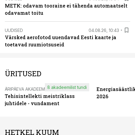
METK: odavam tooraine ei tähenda automaatselt
odavamat toitu
UUDISED
04.08.26, 10:43
Värsked aerofotod uuendavad Eesti kaarte ja
toetavad ruumiotsuseid
ÜRITUSED
8 akadeemilist tundi
Energiasäästli
ÄRIPÄEVA AKADEEMIA
Tehisintellekti meistriklass
2026
juhtidele - vundament
HETKEL KUUM