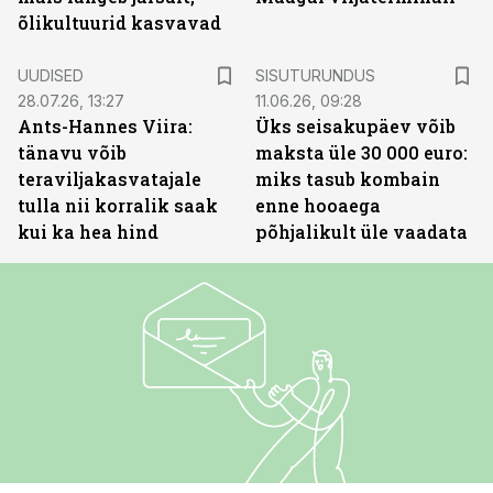
õlikultuurid kasvavad
ST
UUDISED
SISUTURUNDUS
28.07.26, 13:27
11.06.26, 09:28
Ants-Hannes Viira:
Üks seisakupäev võib
tänavu võib
maksta üle 30 000 euro:
teraviljakasvatajale
miks tasub kombain
tulla nii korralik saak
enne hooaega
kui ka hea hind
põhjalikult üle vaadata