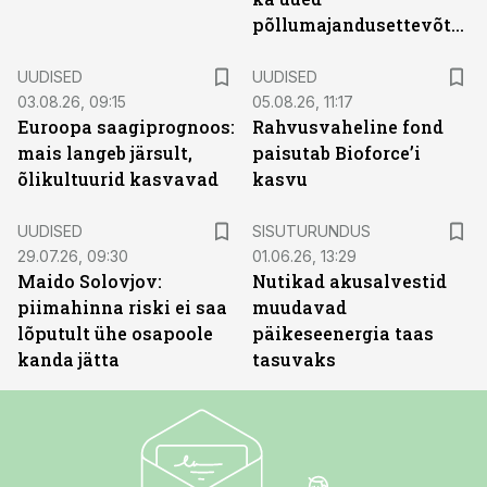
põllumajandusettevõtted
UUDISED
UUDISED
03.08.26, 09:15
05.08.26, 11:17
Euroopa saagiprognoos:
Rahvusvaheline fond
mais langeb järsult,
paisutab Bioforce’i
õlikultuurid kasvavad
kasvu
ST
UUDISED
SISUTURUNDUS
29.07.26, 09:30
01.06.26, 13:29
Maido Solovjov:
Nutikad akusalvestid
piimahinna riski ei saa
muudavad
lõputult ühe osapoole
päikeseenergia taas
kanda jätta
tasuvaks