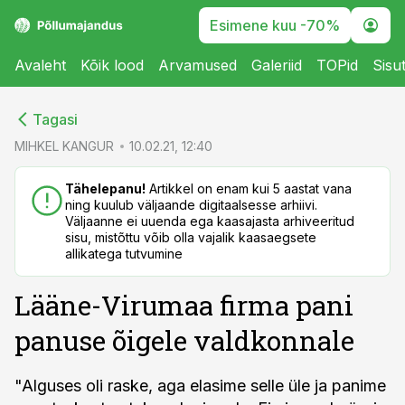
Esimene kuu -70%
Avaleht
Kõik lood
Arvamused
Galeriid
TOPid
Sisu
cebook
Tagasi
Twitter)
MIHKEL KANGUR
10.02.21, 12:40
kedIn
Tähelepanu!
Artikkel on enam kui 5 aastat vana
ning kuulub väljaande digitaalsesse arhiivi.
ail
Väljaanne ei uuenda ega kaasajasta arhiveeritud
sisu, mistõttu võib olla vajalik kaasaegsete
k
allikatega tutvumine
Lääne-Virumaa firma pani
panuse õigele valdkonnale
"Alguses oli raske, aga elasime selle üle ja panime