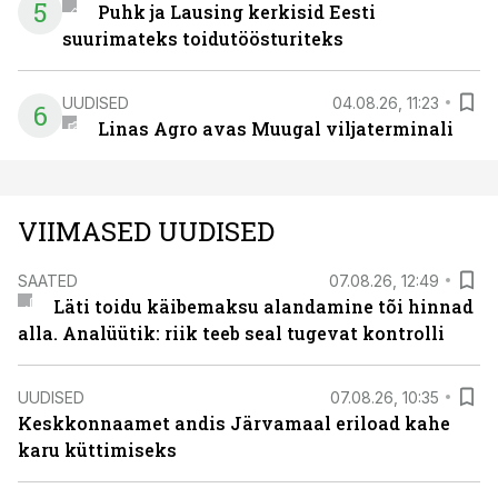
5
Puhk ja Lausing kerkisid Eesti
suurimateks toidutöösturiteks
UUDISED
04.08.26, 11:23
6
Linas Agro avas Muugal viljaterminali
VIIMASED UUDISED
SAATED
07.08.26, 12:49
Läti toidu käibemaksu alandamine tõi hinnad
alla. Analüütik: riik teeb seal tugevat kontrolli
UUDISED
07.08.26, 10:35
Keskkonnaamet andis Järvamaal eriload kahe
karu küttimiseks