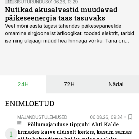
SISUTURUNDUS
01.06.26, 13:29
ST
Nutikad akusalvestid muudavad
päikeseenergia taas tasuvaks
Veel mõni aasta tagasi tähendas päikesepaneelide
omamine sirgjoonelist äriloogikat: toodad elektrit, tarbid
ise ning ülejäägi müüd hea hinnaga võrku. Täna on
olukord energiaturul muutunud. Taastuvenergia
tootmisvõimsusi on lisandunud omajagu ning
päikeselistel tundidel tekib võrku suur ületootmine, mis
surub börsihinna madalaks või isegi negatiivseks.
Seetõttu on akusalvestid muutumas nii ehitus- kui ka
24H
72H
Nädal
põllumajandusettevõtete jaoks üheks olulisemaks
investeeringuks energialahendustes.
ENIMLOETUD
MAJANDUSTULEMUSED
06.08.26, 09:34
Põllumajanduse tippjuhi Ahti Kalde
firmades käive üldiselt kerkis, kasum samas
1