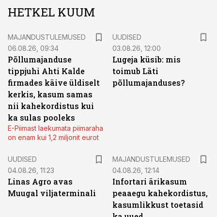
HETKEL KUUM
MAJANDUSTULEMUSED
UUDISED
06.08.26, 09:34
03.08.26, 12:00
Põllumajanduse
Lugeja küsib: mis
tippjuhi Ahti Kalde
toimub Läti
firmades käive üldiselt
põllumajanduses?
kerkis, kasum samas
nii kahekordistus kui
ka sulas pooleks
E-Piimast laekumata piimaraha
on enam kui 1,2 miljonit eurot
UUDISED
MAJANDUSTULEMUSED
04.08.26, 11:23
04.08.26, 12:14
Linas Agro avas
Infortari ärikasum
Muugal viljaterminali
peaaegu kahekordistus,
kasumlikkust toetasid
ka uued