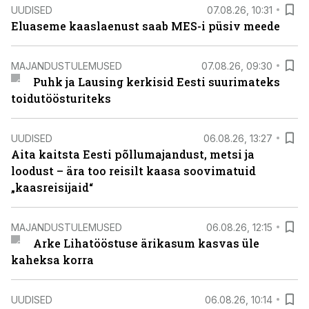
UUDISED
07.08.26, 10:31
Eluaseme kaaslaenust saab MES-i püsiv meede
MAJANDUSTULEMUSED
07.08.26, 09:30
Puhk ja Lausing kerkisid Eesti suurimateks
toidutöösturiteks
UUDISED
06.08.26, 13:27
Aita kaitsta Eesti põllumajandust, metsi ja
loodust – ära too reisilt kaasa soovimatuid
„kaasreisijaid“
MAJANDUSTULEMUSED
06.08.26, 12:15
Arke Lihatööstuse ärikasum kasvas üle
kaheksa korra
UUDISED
06.08.26, 10:14