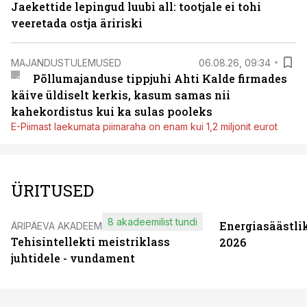
Jaekettide lepingud luubi all: tootjale ei tohi
veeretada ostja äririski
MAJANDUSTULEMUSED
06.08.26, 09:34
Põllumajanduse tippjuhi Ahti Kalde firmades
käive üldiselt kerkis, kasum samas nii
kahekordistus kui ka sulas pooleks
E-Piimast laekumata piimaraha on enam kui 1,2 miljonit eurot
ÜRITUSED
8 akadeemilist tundi
Energiasäästli
ÄRIPÄEVA AKADEEMIA
Tehisintellekti meistriklass
2026
juhtidele - vundament