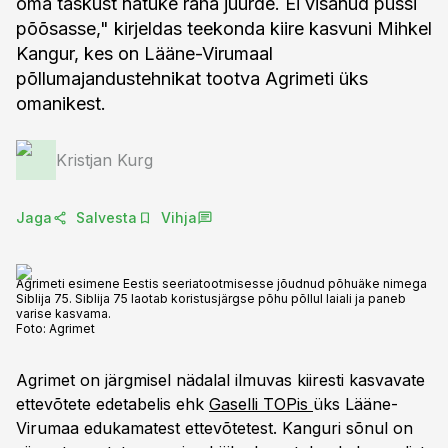
oma taskust natuke raha juurde. Ei visanud püssi
põõsasse," kirjeldas teekonda kiire kasvuni Mihkel
Kangur, kes on Lääne-Virumaal
põllumajandustehnikat tootva Agrimeti üks
omanikest.
Kristjan Kurg
Jaga
Salvesta
Vihja
Agrimeti esimene Eestis seeriatootmisesse jõudnud põhuäke nimega
Siblija 75. Siblija 75 laotab koristusjärgse põhu põllul laiali ja paneb
varise kasvama.
Foto:
Agrimet
Agrimet on järgmisel nädalal ilmuvas kiiresti kasvavate
ettevõtete edetabelis ehk
Gaselli TOPis
üks Lääne-
Virumaa edukamatest ettevõtetest. Kanguri sõnul on