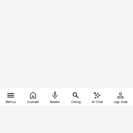
Menüü
Uudised
Raadio
Otsing
AI Chat
Logi sisse
Vana-Lõuna 39/1, 19094 Tallinn