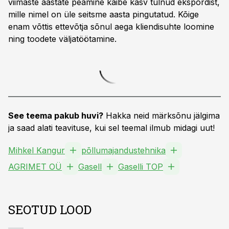
viimaste aastate peamine käibe kasv tulnud ekspordist,
mille nimel on üle seitsme aasta pingutatud. Kõige
enam võttis ettevõtja sõnul aega kliendisuhte loomine
ning toodete väljatöötamine.
See teema pakub huvi?
Hakka neid märksõnu jälgima
ja saad alati teavituse, kui sel teemal ilmub midagi uut!
Mihkel Kangur
põllumajandustehnika
AGRIMET OÜ
Gasell
Gaselli TOP
SEOTUD LOOD