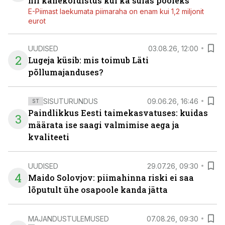
nii kahekordistus kui ka sulas pooleks
E-Piimast laekumata piimaraha on enam kui 1,2 miljonit
eurot
UUDISED
03.08.26, 12:00
2
Lugeja küsib: mis toimub Läti
põllumajanduses?
SISUTURUNDUS
09.06.26, 16:46
ST
Paindlikkus Eesti taimekasvatuses: kuidas
3
määrata ise saagi valmimise aega ja
kvaliteeti
UUDISED
29.07.26, 09:30
4
Maido Solovjov: piimahinna riski ei saa
lõputult ühe osapoole kanda jätta
MAJANDUSTULEMUSED
07.08.26, 09:30