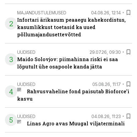
MAJANDUSTULEMUSED
04.08.26, 12:14
Infortari ärikasum peaaegu kahekordistus,
2
kasumlikkust toetasid ka uued
põllumajandusettevõtted
UUDISED
29.07.26, 09:30
3
Maido Solovjov: piimahinna riski ei saa
lõputult ühe osapoole kanda jätta
UUDISED
05.08.26, 11:17
4
Rahvusvaheline fond paisutab Bioforce’i
kasvu
UUDISED
04.08.26, 11:23
5
Linas Agro avas Muugal viljaterminali