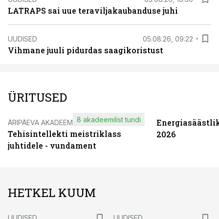
LATRAPS sai uue teraviljakaubanduse juhi
UUDISED
05.08.26, 09:22
Vihmane juuli pidurdas saagikoristust
ÜRITUSED
8 akadeemilist tundi
Energiasäästli
ÄRIPÄEVA AKADEEMIA
Tehisintellekti meistriklass
2026
juhtidele - vundament
HETKEL KUUM
UUDISED
UUDISED