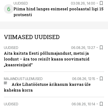
UUDISED
03.08.26, 14:00
6
Piima hind langes esimesel poolaastal ligi 15
protsenti
VIIMASED UUDISED
UUDISED
06.08.26, 13:27
Aita kaitsta Eesti põllumajandust, metsi ja
loodust – ära too reisilt kaasa soovimatuid
„kaasreisijaid“
MAJANDUSTULEMUSED
06.08.26, 12:15
Arke Lihatööstuse ärikasum kasvas üle
kaheksa korra
UUDISED
06.08.26, 10:14