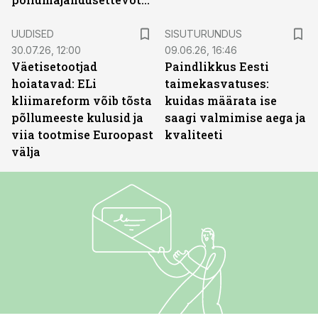
ST
UUDISED
SISUTURUNDUS
30.07.26, 12:00
09.06.26, 16:46
Väetisetootjad
Paindlikkus Eesti
hoiatavad: ELi
taimekasvatuses:
kliimareform võib tõsta
kuidas määrata ise
põllumeeste kulusid ja
saagi valmimise aega ja
viia tootmise Euroopast
kvaliteeti
välja