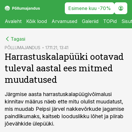
Esimene kuu -70%
Avaleht
Kõik lood
Arvamused
Galeriid
TOPid
Sisu
cebook
Tagasi
Twitter)
PÕLLUMAJANDUS
17.11.21, 13:41
Harrastuskalapüüki ootavad
kedIn
tuleval aastal ees mitmed
ail
muudatused
k
Järgmise aasta harrastuskalapüügivõimalusi
kinnitav määrus näeb ette mitu olulist muudatust,
mis muudab Peipsi järvel nakkevõrkude jagamise
paindlikumaks, kaitseb looduslikku lõhet ja piirab
jõevähkide ülepüüki.