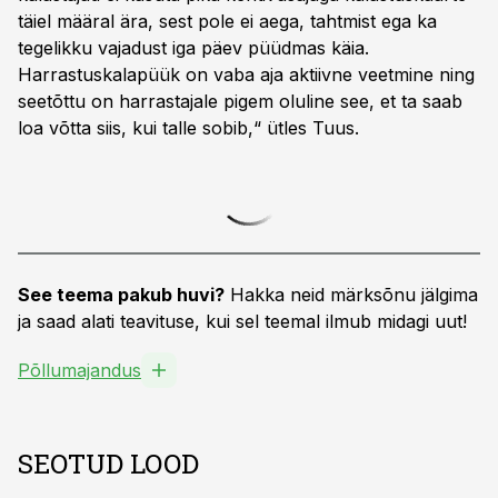
täiel määral ära, sest pole ei aega, tahtmist ega ka
tegelikku vajadust iga päev püüdmas käia.
Harrastuskalapüük on vaba aja aktiivne veetmine ning
seetõttu on harrastajale pigem oluline see, et ta saab
loa võtta siis, kui talle sobib,“ ütles Tuus.
See teema pakub huvi?
Hakka neid märksõnu jälgima
ja saad alati teavituse, kui sel teemal ilmub midagi uut!
Põllumajandus
SEOTUD LOOD