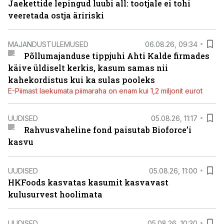
Jaekettide lepingud luubi all: tootjale ei tohi
veeretada ostja äririski
MAJANDUSTULEMUSED
06.08.26, 09:34
Põllumajanduse tippjuhi Ahti Kalde firmades
käive üldiselt kerkis, kasum samas nii
kahekordistus kui ka sulas pooleks
E-Piimast laekumata piimaraha on enam kui 1,2 miljonit eurot
UUDISED
05.08.26, 11:17
Rahvusvaheline fond paisutab Bioforce’i
kasvu
UUDISED
05.08.26, 11:00
HKFoods kasvatas kasumit kasvavast
kulusurvest hoolimata
UUDISED
05.08.26, 10:30