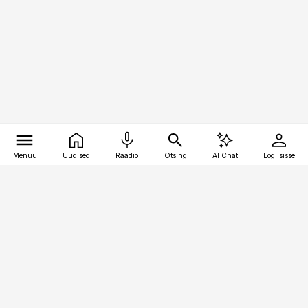
Menüü
Uudised
Raadio
Otsing
AI Chat
Logi sisse
Vana-Lõuna 39/1, 19094 Tallinn
(+372) 667 0111
pollumajandus@pollumajandus.ee
Telli
Reklaam