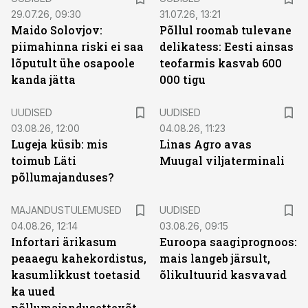
29.07.26, 09:30
31.07.26, 13:21
Maido Solovjov:
Põllul roomab tulevane
piimahinna riski ei saa
delikatess: Eesti ainsas
lõputult ühe osapoole
teofarmis kasvab 600
kanda jätta
000 tigu
UUDISED
UUDISED
03.08.26, 12:00
04.08.26, 11:23
Lugeja küsib: mis
Linas Agro avas
toimub Läti
Muugal viljaterminali
põllumajanduses?
MAJANDUSTULEMUSED
UUDISED
04.08.26, 12:14
03.08.26, 09:15
Infortari ärikasum
Euroopa saagiprognoos:
peaaegu kahekordistus,
mais langeb järsult,
kasumlikkust toetasid
õlikultuurid kasvavad
ka uued
põllumajandusettevõtted