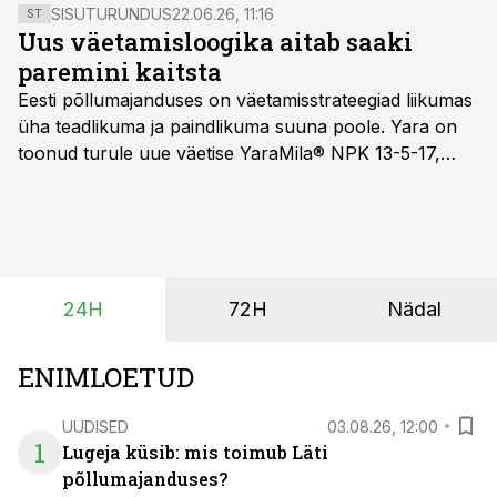
SISUTURUNDUS
22.06.26, 11:16
ST
Uus väetamisloogika aitab saaki
paremini kaitsta
Eesti põllumajanduses on väetamisstrateegiad liikumas
üha teadlikuma ja paindlikuma suuna poole. Yara on
toonud turule uue väetise YaraMila® NPK 13-5-17,
mille eesmärk on mitte ainult parandada saagikust,
vaid ka muuta põllumeeste mõtteviisi väetamise
ajastuse ja koguste osas.
24H
72H
Nädal
ENIMLOETUD
UUDISED
03.08.26, 12:00
1
Lugeja küsib: mis toimub Läti
põllumajanduses?