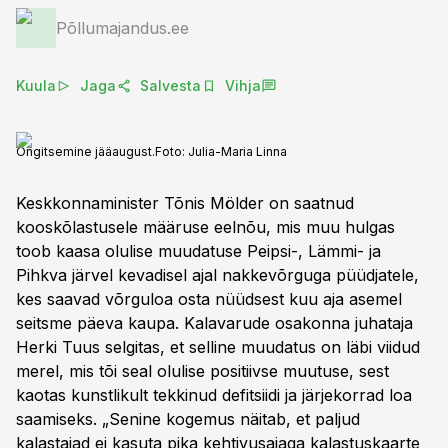
Põllumajandus.ee
Kuula
Jaga
Salvesta
Vihja
Õngitsemine jääaugust.
Foto:
Julia-Maria Linna
Keskkonnaminister Tõnis Mölder on saatnud
kooskõlastusele määruse eelnõu, mis muu hulgas
toob kaasa olulise muudatuse Peipsi-, Lämmi- ja
Pihkva järvel kevadisel ajal nakkevõrguga püüdjatele,
kes saavad võrguloa osta nüüdsest kuu aja asemel
seitsme päeva kaupa. Kalavarude osakonna juhataja
Herki Tuus selgitas, et selline muudatus on läbi viidud
merel, mis tõi seal olulise positiivse muutuse, sest
kaotas kunstlikult tekkinud defitsiidi ja järjekorrad loa
saamiseks. „Senine kogemus näitab, et paljud
kalastajad ei kasuta pika kehtivusajaga kalastuskaarte