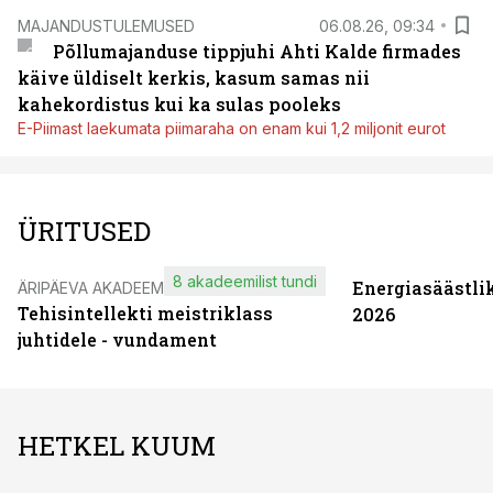
MAJANDUSTULEMUSED
06.08.26, 09:34
Põllumajanduse tippjuhi Ahti Kalde firmades
käive üldiselt kerkis, kasum samas nii
kahekordistus kui ka sulas pooleks
E-Piimast laekumata piimaraha on enam kui 1,2 miljonit eurot
ÜRITUSED
8 akadeemilist tundi
Energiasäästli
ÄRIPÄEVA AKADEEMIA
Tehisintellekti meistriklass
2026
juhtidele - vundament
HETKEL KUUM