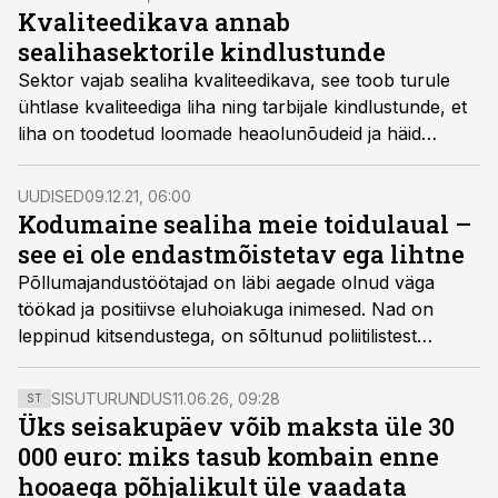
Kvaliteedikava annab
sealihasektorile kindlustunde
Sektor vajab sealiha kvaliteedikava, see toob turule
ühtlase kvaliteediga liha ning tarbijale kindlustunde, et
liha on toodetud loomade heaolunõudeid ja häid
tavasid järgides, tõdeti 27. aprillil toimunud sealiha
kvaliteedikavade teemalisel arutelul.
UUDISED
09.12.21, 06:00
Kodumaine sealiha meie toidulaual –
see ei ole endastmõistetav ega lihtne
Põllumajandustöötajad on läbi aegade olnud väga
töökad ja positiivse eluhoiakuga inimesed. Nad on
leppinud kitsendustega, on sõltunud poliitilistest
otsustest ja konkureerinud vabaturumajandusega, kus
ettevõtlustingimused ei ole olnud võrdsed. Nad ei
SISUTURUNDUS
11.06.26, 09:28
ST
hädalda kunagi ilmaasjata, aga nüüd on olukord
Üks seisakupäev võib maksta üle 30
sellisesse punkti jõudnud, kus tuleb olukorrast
000 euro: miks tasub kombain enne
rääkida, et see jõuaks avalikkuseni. Mõelgem kaasa?
hooaega põhjalikult üle vaadata