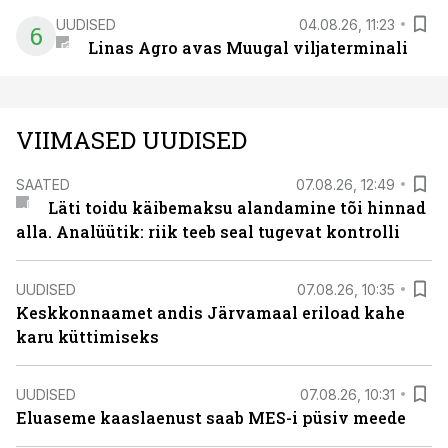
UUDISED
04.08.26, 11:23
6
Linas Agro avas Muugal viljaterminali
VIIMASED UUDISED
SAATED
07.08.26, 12:49
Läti toidu käibemaksu alandamine tõi hinnad
alla. Analüütik: riik teeb seal tugevat kontrolli
UUDISED
07.08.26, 10:35
Keskkonnaamet andis Järvamaal eriload kahe
karu küttimiseks
UUDISED
07.08.26, 10:31
Eluaseme kaaslaenust saab MES-i püsiv meede