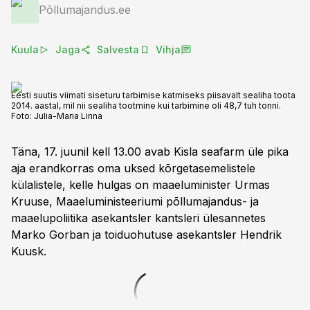
Põllumajandus.ee
Kuula
Jaga
Salvesta
Vihja
Eesti suutis viimati siseturu tarbimise katmiseks piisavalt sealiha toota
2014. aastal, mil nii sealiha tootmine kui tarbimine oli 48,7 tuh tonni.
Foto:
Julia-Maria Linna
Täna, 17. juunil kell 13.00 avab Kisla seafarm üle pika
aja erandkorras oma uksed kõrgetasemelistele
külalistele, kelle hulgas on maaeluminister Urmas
Kruuse, Maaeluministeeriumi põllumajandus- ja
maaelupoliitika asekantsler kantsleri ülesannetes
Marko Gorban ja toiduohutuse asekantsler Hendrik
Kuusk.