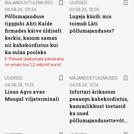
MAJANDUSTULEMUSED
UUDISED
06.08.26, 09:34
03.08.26, 12:00
Põllumajanduse
Lugeja küsib: mis
tippjuhi Ahti Kalde
toimub Läti
firmades käive üldiselt
põllumajanduses?
kerkis, kasum samas
nii kahekordistus kui
ka sulas pooleks
E-Piimast laekumata piimaraha
on enam kui 1,2 miljonit eurot
UUDISED
MAJANDUSTULEMUSED
04.08.26, 11:23
04.08.26, 12:14
Linas Agro avas
Infortari ärikasum
Muugal viljaterminali
peaaegu kahekordistus,
kasumlikkust toetasid
ka uued
põllumajandusettevõtted