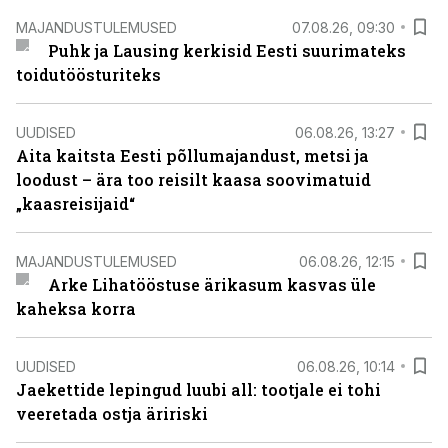
MAJANDUSTULEMUSED
07.08.26, 09:30
Puhk ja Lausing kerkisid Eesti suurimateks
toidutöösturiteks
UUDISED
06.08.26, 13:27
Aita kaitsta Eesti põllumajandust, metsi ja
loodust – ära too reisilt kaasa soovimatuid
„kaasreisijaid“
MAJANDUSTULEMUSED
06.08.26, 12:15
Arke Lihatööstuse ärikasum kasvas üle
kaheksa korra
UUDISED
06.08.26, 10:14
Jaekettide lepingud luubi all: tootjale ei tohi
veeretada ostja äririski