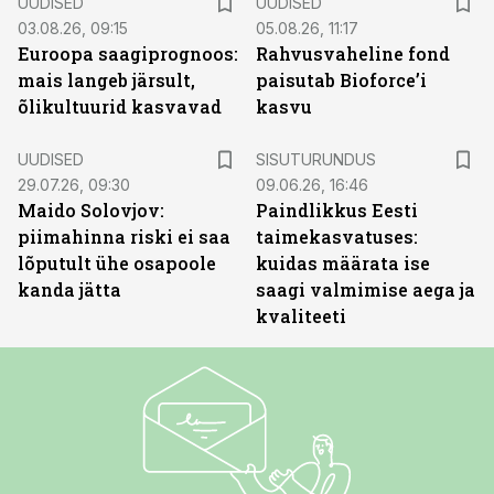
UUDISED
UUDISED
03.08.26, 09:15
05.08.26, 11:17
Euroopa saagiprognoos:
Rahvusvaheline fond
mais langeb järsult,
paisutab Bioforce’i
õlikultuurid kasvavad
kasvu
ST
UUDISED
SISUTURUNDUS
29.07.26, 09:30
09.06.26, 16:46
Maido Solovjov:
Paindlikkus Eesti
piimahinna riski ei saa
taimekasvatuses:
lõputult ühe osapoole
kuidas määrata ise
kanda jätta
saagi valmimise aega ja
kvaliteeti