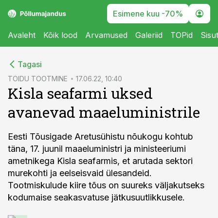
Esimene kuu -70%
Avaleht
Kõik lood
Arvamused
Galeriid
TOPid
Sisu
cebook
Tagasi
Twitter)
TOIDU TOOTMINE
17.06.22, 10:40
Kisla seafarmi uksed
kedIn
avanevad maaeluministrile
ail
k
Eesti Tõusigade Aretusühistu nõukogu kohtub
täna, 17. juunil maaeluministri ja ministeeriumi
ametnikega Kisla seafarmis, et arutada sektori
murekohti ja eelseisvaid ülesandeid.
Tootmiskulude kiire tõus on suureks väljakutseks
kodumaise seakasvatuse jätkusuutlikkusele.