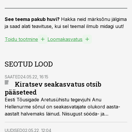
See teema pakub huvi?
Hakka neid märksõnu jälgima
ja saad alati teavituse, kui sel teemal ilmub midagi uut!
Toidu tootmine
Loomakasvatus
SEOTUD LOOD
SAATED
24.05.22, 16:15
Kiratsev seakasvatus otsib
pääseteed
Eesti Tõusigade Aretusühistu tegevjuhi Anu
Hellenurme sõnul on seakasvatajate olukord aasta-
aastalt halvemaks läinud. Niisugust sööda- ja
energiahindade tõusu pole sektoris viimase
kahekümne aasta jooksul nähtud.
UUDISED
02.05.22, 12:04