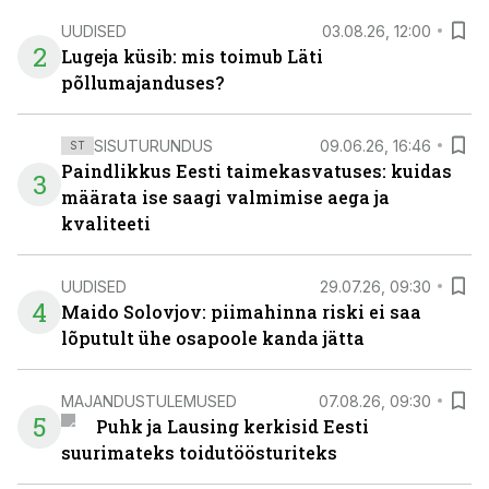
UUDISED
03.08.26, 12:00
2
Lugeja küsib: mis toimub Läti
põllumajanduses?
SISUTURUNDUS
09.06.26, 16:46
ST
Paindlikkus Eesti taimekasvatuses: kuidas
3
määrata ise saagi valmimise aega ja
kvaliteeti
UUDISED
29.07.26, 09:30
4
Maido Solovjov: piimahinna riski ei saa
lõputult ühe osapoole kanda jätta
MAJANDUSTULEMUSED
07.08.26, 09:30
5
Puhk ja Lausing kerkisid Eesti
suurimateks toidutöösturiteks