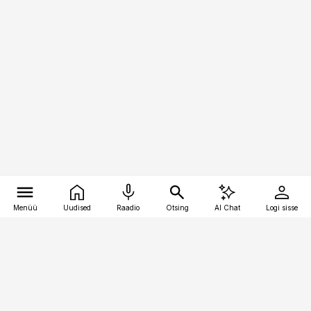
Menüü
Uudised
Raadio
Otsing
AI Chat
Logi sisse
Vana-Lõuna 39/1, 19094 Tallinn
(+372) 667 0111
pollumajandus@pollumajandus.ee