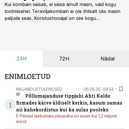
Kui kombain seisab, ei seisa ainult masin, vaid kogu
tootmisahel.
Teraviljakombain ei ole lihtsalt üks masin
paljude seas. Koristushooajal on see kogu
tootmisprotsessi kõige kriitilisem lüli. Kui külv,
taimekaitse ja väetamine jaotuvad kuude peale, siis
saagi kättesaamine ja realiseerimine toimub sageli väga
lühikese ajavahemiku jooksul – kõigest 2-4 nädalaga.
24H
72H
Nädal
ENIMLOETUD
MAJANDUSTULEMUSED
06.08.26, 09:34
Põllumajanduse tippjuhi Ahti Kalde
firmades käive üldiselt kerkis, kasum samas
1
nii kahekordistus kui ka sulas pooleks
E-Piimast laekumata piimaraha on enam kui 1,2 miljonit
eurot