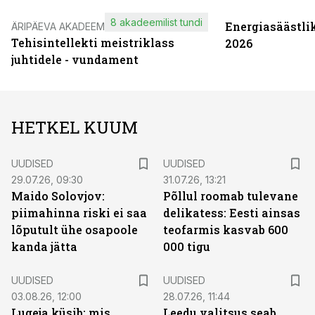
8 akadeemilist tundi
Energiasäästli
ÄRIPÄEVA AKADEEMIA
Tehisintellekti meistriklass
2026
juhtidele - vundament
HETKEL KUUM
UUDISED
UUDISED
29.07.26, 09:30
31.07.26, 13:21
Maido Solovjov:
Põllul roomab tulevane
piimahinna riski ei saa
delikatess: Eesti ainsas
lõputult ühe osapoole
teofarmis kasvab 600
kanda jätta
000 tigu
UUDISED
UUDISED
03.08.26, 12:00
28.07.26, 11:44
Lugeja küsib: mis
Leedu valitsus seab