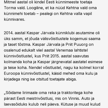
Mitmel aastal oli kindel Eesti künnimeeste toetaja
Torma vald. Loogiline, et ka nüüd Kehtna vald oma
künnimehi toetab – pealegi on Kehtna valla vapil
künnivares.
2014. aastal Kaspar Järvala künniklubi asutamine oli
üks samm, et jõuda välisvõistlustele kogemusi saama
ja taset tõstma. Kaspar Järvala ja Priit Puuorg on
osalenud edukalt viiel aastal Venemaa lahtistel
künnivõistlustel, kus Priit 2015. aastal saavutas
kolmanda koha ja Kaspar järgnevatal aastatel esimese
ja teise koha. Nendel võistlustel, nagu ka kolmel korral
Euroopa künnivõistlustel, käisid mehed oma kulu ja
kirjadega ning ise otsitud toetajate abiga.
„Sõidame Iirimaale oma reka ja traktoritega kohe
pärast Eesti meistrivõistlusi, mis on Vinnis. Auto ja
laevasõiduks kulub neli päeva. Kütuse ja muud kulud