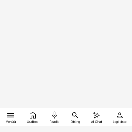
Menüü
Uudised
Raadio
Otsing
AI Chat
Logi sisse