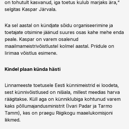
on tohutult kasvanud, iga toetus kulub marjaks ära,“
selgitas Kaspar Järvala.
Ka sel aastal on kündjate sõidu organiseerimine ja
toetajate otsimine jäänud suures osas kahe mehe enda
peale. Kaspar on varem osalenud
maailmameistrivõistlustel kolmel aastal. Priidule on
Iirimaa võistlus esimene.
Kindel plaan künda hästi
Linnameeste toetusele Eesti künnimeistrid ei loodeta,
sest künnivõistlused on nišiala, millest meedias harva
räägitakse. Küll aga on künniklubiga kohtunud varem
kaks põllumajandusministrit (Ivari Padar ja Tarmo
Tamm), kes on praegu Riigikogu maaelukomisjoni
liikmed.