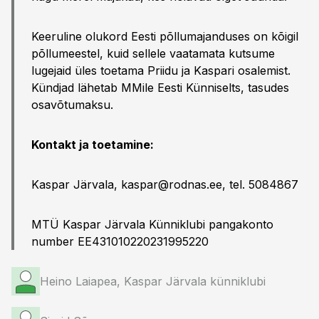
Keeruline olukord Eesti põllumajanduses on kõigil
põllumeestel, kuid sellele vaatamata kutsume
lugejaid üles toetama Priidu ja Kaspari osalemist.
Kündjad lähetab MMile Eesti Künniselts, tasudes
osavõtumaksu.
Kontakt ja toetamine:
Kaspar Järvala,
kaspar@rodnas.ee
, tel. 5084867
MTÜ Kaspar Järvala Künniklubi pangakonto
number EE431010220231995220
Heino Laiapea, Kaspar Järvala künniklubi