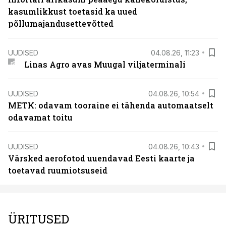
kasumlikkust toetasid ka uued
põllumajandusettevõtted
UUDISED
04.08.26, 11:23
Linas Agro avas Muugal viljaterminali
UUDISED
04.08.26, 10:54
METK: odavam tooraine ei tähenda automaatselt
odavamat toitu
UUDISED
04.08.26, 10:43
Värsked aerofotod uuendavad Eesti kaarte ja
toetavad ruumiotsuseid
ÜRITUSED