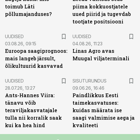
toimub Läti
piima kokkuostjatele
põllumajanduses?
uued piirid ja tugevdab
tootjate positsiooni
UUDISED
UUDISED
03.08.26, 09:15
04.08.26, 11:23
Euroopa saagiprognoos:
Linas Agro avas
mais langeb järsult,
Muugal viljaterminali
õlikultuurid kasvavad
ST
UUDISED
SISUTURUNDUS
28.07.26, 13:27
09.06.26, 16:46
Ants-Hannes Viira:
Paindlikkus Eesti
tänavu võib
taimekasvatuses:
teraviljakasvatajale
kuidas määrata ise
tulla nii korralik saak
saagi valmimise aega ja
kui ka hea hind
kvaliteeti