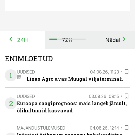
24H
72H
Nädal
ENIMLOETUD
UUDISED
04.08.26, 11:23
1
Linas Agro avas Muugal viljaterminali
UUDISED
03.08.26, 09:15
2
Euroopa saagiprognoos: mais langeb järsult,
õlikultuurid kasvavad
MAJANDUSTULEMUSED
04.08.26, 12:14
Infortari ärikasum peaaegu kahekordistus,