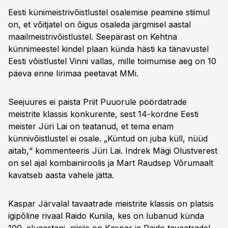
Eesti künimeistrivõistlustel osalemise peamine stiimul
on, et võitjatel on õigus osaleda järgmisel aastal
maailmeistrivõistlustel. Seepärast on Kehtna
künnimeestel kindel plaan künda hästi ka tänavustel
Eesti võistlustel Vinni vallas, mille toimumise aeg on 10
päeva enne Iirimaa peetavat MMi.
Seejuures ei paista Priit Puuorule pöördatrade
meistrite klassis konkurente, sest 14-kordne Eesti
meister Jüri Lai on teatanud, et tema enam
künnivõistlustel ei osale. „Küntud on juba küll, nüüd
aitab,“ kommenteeris Jüri Lai. Indrek Mägi Olustverest
on sel ajal kombainiroolis ja Mart Raudsep Võrumaalt
kavatseb aasta vahele jätta.
Kaspar Järvalal tavaatrade meistrite klassis on platsis
igipõline rivaal Raido Kunila, kes on lubanud künda