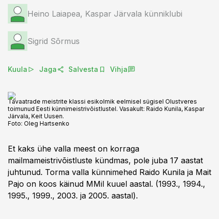
Heino Laiapea, Kaspar Järvala künniklubi
Sigrid Sõrmus
Kuula
Jaga
Salvesta
Vihja
Tavaatrade meistrite klassi esikolmik eelmisel sügisel Olustveres
toimunud Eesti künnimeistrivõistlustel. Vasakult: Raido Kunila, Kaspar
Järvala, Keit Uusen.
Foto:
Oleg Hartsenko
Et kaks ühe valla meest on korraga
mailmameistrivõistluste kündmas, pole juba 17 aastat
juhtunud. Torma valla künnimehed Raido Kunila ja Mait
Pajo on koos käinud MMil kuuel aastal. (1993., 1994.,
1995., 1999., 2003. ja 2005. aastal).