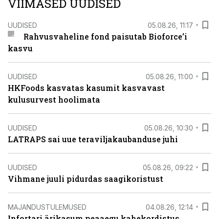
VIIMASED UUDISED
UUDISED
05.08.26, 11:17
Rahvusvaheline fond paisutab Bioforce’i
kasvu
UUDISED
05.08.26, 11:00
HKFoods kasvatas kasumit kasvavast
kulusurvest hoolimata
UUDISED
05.08.26, 10:30
LATRAPS sai uue teraviljakaubanduse juhi
UUDISED
05.08.26, 09:22
Vihmane juuli pidurdas saagikoristust
MAJANDUSTULEMUSED
04.08.26, 12:14
Infortari ärikasum peaaegu kahekordistus,