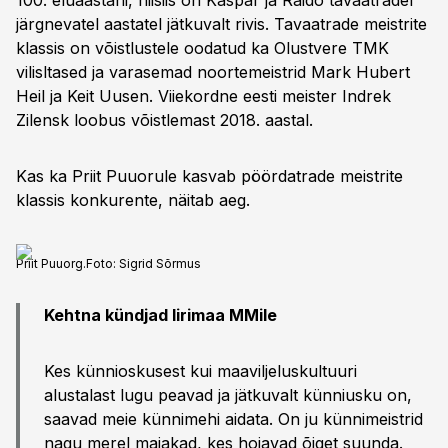
100. eluaastani, niisiis on Kaspar ja Raido tavaatradel
järgnevatel aastatel jätkuvalt rivis. Tavaatrade meistrite
klassis on võistlustele oodatud ka Olustvere TMK
vilisltased ja varasemad noortemeistrid Mark Hubert
Heil ja Keit Uusen. Viiekordne eesti meister Indrek
Zilensk loobus võistlemast 2018. aastal.
Kas ka Priit Puuorule kasvab pöördatrade meistrite
klassis konkurente, näitab aeg.
Priit Puuorg.
Foto:
Sigrid Sõrmus
Kehtna kündjad Iirimaa MMile
Kes künnioskusest kui maaviljeluskultuuri
alustalast lugu peavad ja jätkuvalt künniusku on,
saavad meie künnimehi aidata. On ju künnimeistrid
nagu merel majakad, kes hoiavad õiget suunda.