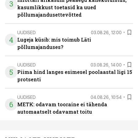
3
kasumlikkust toetasid ka uued
põllumajandusettevõtted
UUDISED
03.08.26, 12:00
4
Lugeja küsib: mis toimub Läti
põllumajanduses?
UUDISED
03.08.26, 14:00
5
Piima hind langes esimesel poolaastal ligi 15
protsenti
UUDISED
04.08.26, 10:54
6
METK: odavam tooraine ei tähenda
automaatselt odavamat toitu