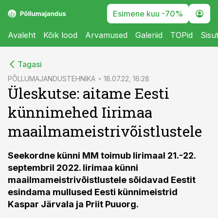
Esimene kuu -70%
Avaleht
Kõik lood
Arvamused
Galeriid
TOPid
Sisu
cebook
cebook
Tagasi
Twitter)
Twitter)
PÕLLUMAJANDUSTEHNIKA
18.07.22, 16:28
Üleskutse: aitame Eesti
kedIn
kedIn
künnimehed Iirimaa
ail
ail
maailmameistrivõistlustele
k
k
Seekordne künni MM toimub Iirimaal 21.-22.
septembril 2022. Iirimaa künni
maailmameistrivõistlustele sõidavad Eestit
esindama mullused Eesti künnimeistrid
Kaspar Järvala ja Priit Puuorg.