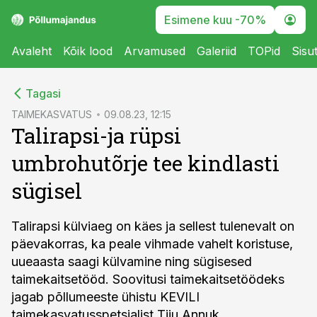
Esimene kuu -70%
Avaleht
Kõik lood
Arvamused
Galeriid
TOPid
Sisu
cebook
Tagasi
Twitter)
TAIMEKASVATUS
09.08.23, 12:15
Talirapsi-ja rüpsi
kedIn
umbrohutõrje tee kindlasti
ail
sügisel
k
Talirapsi külviaeg on käes ja sellest tulenevalt on
päevakorras, ka peale vihmade vahelt koristuse,
uueaasta saagi külvamine ning sügisesed
taimekaitsetööd. Soovitusi taimekaitsetöödeks
jagab põllumeeste ühistu KEVILI
taimekasvatusspetsialist Tiiu Annuk.