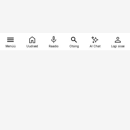
Menüü
Uudised
Raadio
Otsing
AI Chat
Logi sisse
Vana-Lõuna 39/1, 19094 Tallinn
(+372) 667 0111
pollumajandus@pollumajandus.ee
Telli
Reklaam
Firmast
Sisu kasutamisõigused
Ajakirjaniku