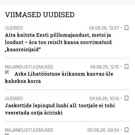
VIIMASED UUDISED
UUDISED
06.08.26, 13:27
Aita kaitsta Eesti põllumajandust, metsi ja
loodust – ära too reisilt kaasa soovimatuid
„kaasreisijaid“
MAJANDUSTULEMUSED
06.08.26, 12:15
Arke Lihatööstuse ärikasum kasvas üle
kaheksa korra
UUDISED
06.08.26, 10:14
Jaekettide lepingud luubi all: tootjale ei tohi
veeretada ostja äririski
MAJANDUSTULEMUSED
06.08.26, 09:34