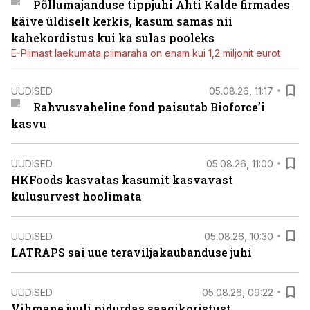
Põllumajanduse tippjuhi Ahti Kalde firmades
käive üldiselt kerkis, kasum samas nii
kahekordistus kui ka sulas pooleks
E-Piimast laekumata piimaraha on enam kui 1,2 miljonit eurot
UUDISED
05.08.26, 11:17
Rahvusvaheline fond paisutab Bioforce’i
kasvu
UUDISED
05.08.26, 11:00
HKFoods kasvatas kasumit kasvavast
kulusurvest hoolimata
UUDISED
05.08.26, 10:30
LATRAPS sai uue teraviljakaubanduse juhi
UUDISED
05.08.26, 09:22
Vihmane juuli pidurdas saagikoristust