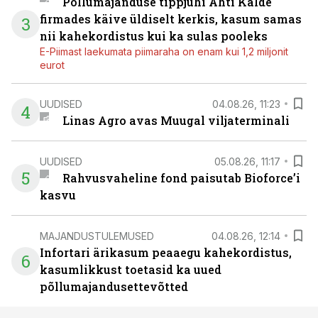
Põllumajanduse tippjuhi Ahti Kalde
firmades käive üldiselt kerkis, kasum samas
3
nii kahekordistus kui ka sulas pooleks
E-Piimast laekumata piimaraha on enam kui 1,2 miljonit
eurot
UUDISED
04.08.26, 11:23
4
Linas Agro avas Muugal viljaterminali
UUDISED
05.08.26, 11:17
5
Rahvusvaheline fond paisutab Bioforce’i
kasvu
MAJANDUSTULEMUSED
04.08.26, 12:14
Infortari ärikasum peaaegu kahekordistus,
6
kasumlikkust toetasid ka uued
põllumajandusettevõtted