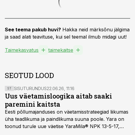
See teema pakub huvi?
Hakka neid märksõnu jälgima
ja saad alati teavituse, kui sel teemal ilmub midagi uut!
Taimekasvatus
taimekaitse
SEOTUD LOOD
SISUTURUNDUS
22.06.26, 11:16
ST
Uus väetamisloogika aitab saaki
paremini kaitsta
Eesti põllumajanduses on väetamisstrateegiad liikumas
üha teadlikuma ja paindlikuma suuna poole. Yara on
toonud turule uue väetise YaraMila® NPK 13-5-17,
mille eesmärk on mitte ainult parandada saagikust,