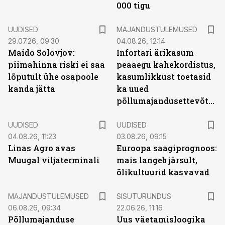
000 tigu
UUDISED
MAJANDUSTULEMUSED
29.07.26, 09:30
04.08.26, 12:14
Maido Solovjov:
Infortari ärikasum
piimahinna riski ei saa
peaaegu kahekordistus,
lõputult ühe osapoole
kasumlikkust toetasid
kanda jätta
ka uued
põllumajandusettevõtted
UUDISED
UUDISED
04.08.26, 11:23
03.08.26, 09:15
Linas Agro avas
Euroopa saagiprognoos:
Muugal viljaterminali
mais langeb järsult,
õlikultuurid kasvavad
ST
MAJANDUSTULEMUSED
SISUTURUNDUS
06.08.26, 09:34
22.06.26, 11:16
Põllumajanduse
Uus väetamisloogika