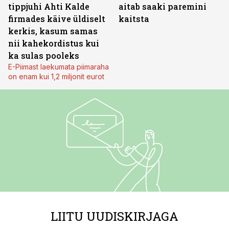
tippjuhi Ahti Kalde
aitab saaki paremini
firmades käive üldiselt
kaitsta
kerkis, kasum samas
nii kahekordistus kui
ka sulas pooleks
E-Piimast laekumata piimaraha
on enam kui 1,2 miljonit eurot
LIITU UUDISKIRJAGA