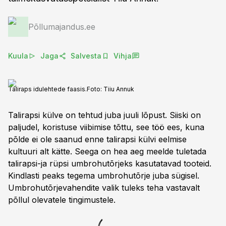
Põllumajandus.ee
Kuula
Jaga
Salvesta
Vihja
Taliraps idulehtede faasis.
Foto:
Tiiu Annuk
Talirapsi külve on tehtud juba juuli lõpust. Siiski on
paljudel, koristuse viibimise tõttu, see töö ees, kuna
põlde ei ole saanud enne talirapsi külvi eelmise
kultuuri alt kätte. Seega on hea aeg meelde tuletada
talirapsi-ja rüpsi umbrohutõrjeks kasutatavad tooteid.
Kindlasti peaks tegema umbrohutõrje juba sügisel.
Umbrohutõrjevahendite valik tuleks teha vastavalt
põllul olevatele tingimustele.