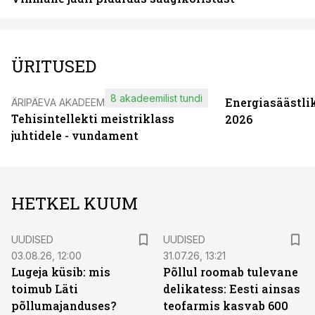
ÜRITUSED
8 akadeemilist tundi
Energiasäästli
ÄRIPÄEVA AKADEEMIA
Tehisintellekti meistriklass
2026
juhtidele - vundament
HETKEL KUUM
UUDISED
UUDISED
03.08.26, 12:00
31.07.26, 13:21
Lugeja küsib: mis
Põllul roomab tulevane
toimub Läti
delikatess: Eesti ainsas
põllumajanduses?
teofarmis kasvab 600