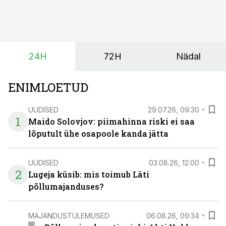
vaid ka muuta põllumeeste mõtteviisi väetamise
ajastuse ja koguste osas.
24H
72H
Nädal
ENIMLOETUD
UUDISED
29.07.26, 09:30
1
Maido Solovjov: piimahinna riski ei saa
lõputult ühe osapoole kanda jätta
UUDISED
03.08.26, 12:00
2
Lugeja küsib: mis toimub Läti
põllumajanduses?
MAJANDUSTULEMUSED
06.08.26, 09:34