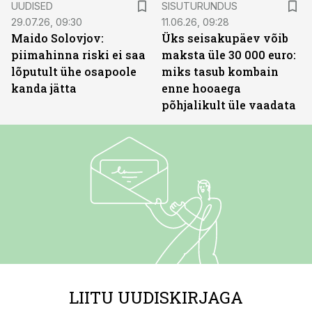
UUDISED
SISUTURUNDUS
29.07.26, 09:30
11.06.26, 09:28
Maido Solovjov:
Üks seisakupäev võib
piimahinna riski ei saa
maksta üle 30 000 euro:
lõputult ühe osapoole
miks tasub kombain
kanda jätta
enne hooaega
põhjalikult üle vaadata
LIITU UUDISKIRJAGA