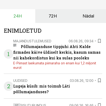
investeeringuks energialahendustes.
24H
72H
Nädal
ENIMLOETUD
MAJANDUSTULEMUSED
06.08.26, 09:34
Põllumajanduse tippjuhi Ahti Kalde
firmades käive üldiselt kerkis, kasum samas
1
nii kahekordistus kui ka sulas pooleks
E-Piimast laekumata piimaraha on enam kui 1,2 miljonit
eurot
UUDISED
03.08.26, 12:00
2
Lugeja küsib: mis toimub Läti
põllumajanduses?
SISUTURUNDUS
09.06.26, 16:46
ST