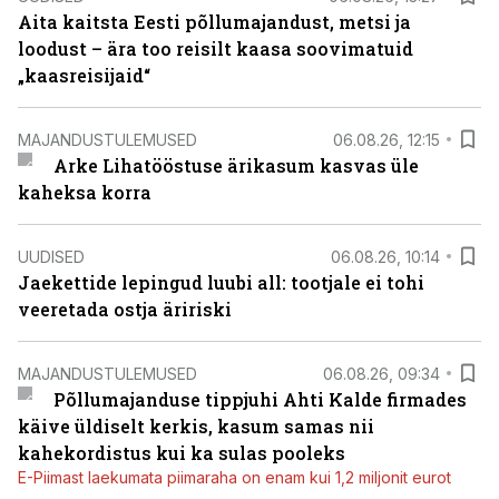
Aita kaitsta Eesti põllumajandust, metsi ja
loodust – ära too reisilt kaasa soovimatuid
„kaasreisijaid“
MAJANDUSTULEMUSED
06.08.26, 12:15
Arke Lihatööstuse ärikasum kasvas üle
kaheksa korra
UUDISED
06.08.26, 10:14
Jaekettide lepingud luubi all: tootjale ei tohi
veeretada ostja äririski
MAJANDUSTULEMUSED
06.08.26, 09:34
Põllumajanduse tippjuhi Ahti Kalde firmades
käive üldiselt kerkis, kasum samas nii
kahekordistus kui ka sulas pooleks
E-Piimast laekumata piimaraha on enam kui 1,2 miljonit eurot