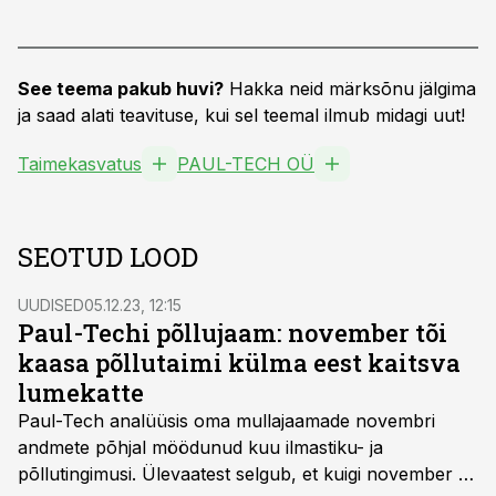
See teema pakub huvi?
Hakka neid märksõnu jälgima
ja saad alati teavituse, kui sel teemal ilmub midagi uut!
Taimekasvatus
PAUL-TECH OÜ
SEOTUD LOOD
UUDISED
05.12.23, 12:15
Paul-Techi põllujaam: november tõi
kaasa põllutaimi külma eest kaitsva
lumekatte
Paul-Tech analüüsis oma mullajaamade novembri
andmete põhjal möödunud kuu ilmastiku- ja
põllutingimusi. Ülevaatest selgub, et kuigi november oli