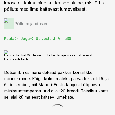
kaasa nii külmalaine kui ka soojalaine, mis jättis
põllutaimed ilma kaitsvast lumevaibast.
Põllumajandus.ee
Kuula
Jaga
Salvesta
Vihja
Foto on tehtud 19. detsembril - kuu kõige soojemal päeval.
Foto:
Paul-Tech
Detsembri esimene dekaad pakkus korralikke
miinuskraade. Kõige külmemateks päevadeks olid 5. ja
6. detsember, mil Mandri-Eestis langesid ööpäeva
miinimumtemperatuurid alla -20 kraadi. Taimikut kattis
sel ajal külma eest kaitsev lumekate.