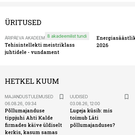
ÜRITUSED
8 akadeemilist tundi
Energiasäästli
ÄRIPÄEVA AKADEEMIA
Tehisintellekti meistriklass
2026
juhtidele - vundament
HETKEL KUUM
MAJANDUSTULEMUSED
UUDISED
06.08.26, 09:34
03.08.26, 12:00
Põllumajanduse
Lugeja küsib: mis
tippjuhi Ahti Kalde
toimub Läti
firmades käive üldiselt
põllumajanduses?
kerkis, kasum samas