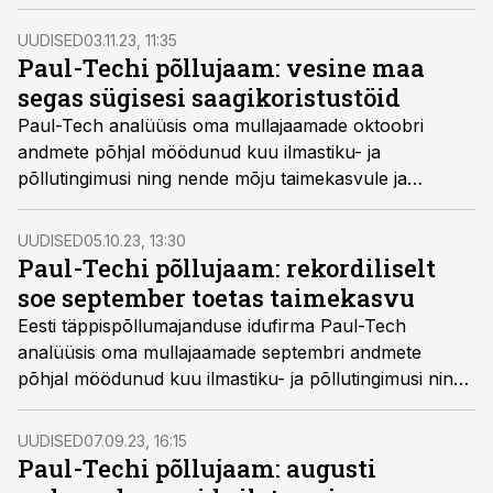
keskmisest pisut külmem, ei ulatunud mulla
läbikülmumine 20 sentimeetri sügavusele üheski Eesti
UUDISED
03.11.23, 11:35
piirkonnas. Kuu viimastel päevadel sadas maha
Paul-Techi põllujaam: vesine maa
põllutaimi külma eest kaitsev paks lumekate.
segas sügisesi saagikoristustöid
Paul-Tech analüüsis oma mullajaamade oktoobri
andmete põhjal möödunud kuu ilmastiku- ja
põllutingimusi ning nende mõju taimekasvule ja
põllutöödele. Kokkuvõttest selgub, et oktoober oli
keskmisest jahedam ja vesisem ning pehme maa segas
UUDISED
05.10.23, 13:30
põldudel koristustöid. Külmakraadid lõpetasid ka
Paul-Techi põllujaam: rekordiliselt
taimede vegetatsiooniperioodi.
soe september toetas taimekasvu
Eesti täppispõllumajanduse idufirma Paul-Tech
analüüsis oma mullajaamade septembri andmete
põhjal möödunud kuu ilmastiku- ja põllutingimusi ning
nende mõju taimekasvule, põllutöödele ja saagile.
Ülevaatest selgub, et enneolematult soe ja
UUDISED
07.09.23, 16:15
sademeterohke kuu toetas taimekasvu ja leevendas
Paul-Techi põllujaam: augusti
kevad-suvist söödanappust.