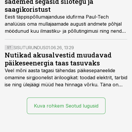
sademed segasid silotegu ja
saagikoristust
Eesti täppispõllumajanduse idufirma Paul-Tech
analüüsis oma mullajaamade augusti andmete põhjal
möödunud kuu ilmastiku- ja põllutingimusi ning nende
mõju taimekasvule, põllutöödele ja saagile. Ülevaatest
selgub, et kuigi eelmise kuu sademed soodustasid
SISUTURUNDUS
01.06.26, 13:29
ST
rohukasvu ja kultuuride idanemist, põhjustasid need
Nutikad akusalvestid muudavad
mitmeid probleeme siloteol ja saagikoristusel.
päikeseenergia taas tasuvaks
Veel mõni aasta tagasi tähendas päikesepaneelide
omamine sirgjoonelist äriloogikat: toodad elektrit, tarbid
ise ning ülejäägi müüd hea hinnaga võrku. Täna on
olukord energiaturul muutunud. Taastuvenergia
tootmisvõimsusi on lisandunud omajagu ning
päikeselistel tundidel tekib võrku suur ületootmine, mis
Kuva rohkem Seotud lugusid
surub börsihinna madalaks või isegi negatiivseks.
Seetõttu on akusalvestid muutumas nii ehitus- kui ka
põllumajandusettevõtete jaoks üheks olulisemaks