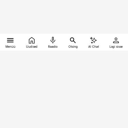
Menüü
Uudised
Raadio
Otsing
AI Chat
Logi sisse
Vana-Lõuna 39/1, 19094 Tallinn
(+372) 667 0111
pollumajandus@pollumajandus.ee
Telli
Reklaam
Firmast
Sisu kasutamisõigused
Ajakirjaniku