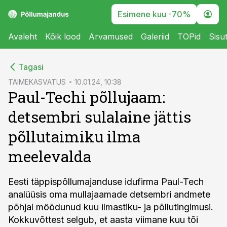
Esimene kuu -70%
Avaleht
Kõik lood
Arvamused
Galeriid
TOPid
Sisu
cebook
Tagasi
Twitter)
TAIMEKASVATUS
10.01.24, 10:38
Paul-Techi põllujaam:
kedIn
detsembri sulalaine jättis
ail
põllutaimiku ilma
k
meelevalda
Eesti täppispõllumajanduse idufirma Paul-Tech
analüüsis oma mullajaamade detsembri andmete
põhjal möödunud kuu ilmastiku- ja põllutingimusi.
Kokkuvõttest selgub, et aasta viimane kuu tõi