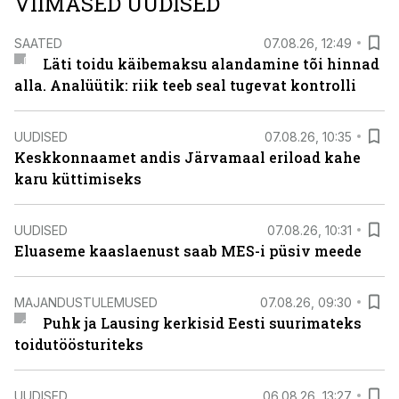
VIIMASED UUDISED
SAATED
07.08.26, 12:49
Läti toidu käibemaksu alandamine tõi hinnad
alla. Analüütik: riik teeb seal tugevat kontrolli
UUDISED
07.08.26, 10:35
Keskkonnaamet andis Järvamaal eriload kahe
karu küttimiseks
UUDISED
07.08.26, 10:31
Eluaseme kaaslaenust saab MES-i püsiv meede
MAJANDUSTULEMUSED
07.08.26, 09:30
Puhk ja Lausing kerkisid Eesti suurimateks
toidutöösturiteks
UUDISED
06.08.26, 13:27