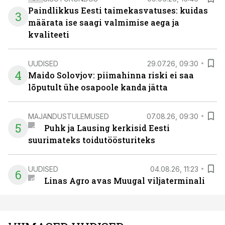
Paindlikkus Eesti taimekasvatuses: kuidas
3
määrata ise saagi valmimise aega ja
kvaliteeti
UUDISED
29.07.26, 09:30
4
Maido Solovjov: piimahinna riski ei saa
lõputult ühe osapoole kanda jätta
MAJANDUSTULEMUSED
07.08.26, 09:30
5
Puhk ja Lausing kerkisid Eesti
suurimateks toidutöösturiteks
UUDISED
04.08.26, 11:23
6
Linas Agro avas Muugal viljaterminali