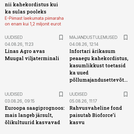
nii kahekordistus kui
ka sulas pooleks
E-Piimast laekumata piimaraha
on enam kui 1,2 miljonit eurot
UUDISED
MAJANDUSTULEMUSED
04.08.26, 11:23
04.08.26, 12:14
Linas Agro avas
Infortari ärikasum
Muugal viljaterminali
peaaegu kahekordistus,
kasumlikkust toetasid
ka uued
põllumajandusettevõtted
UUDISED
UUDISED
03.08.26, 09:15
05.08.26, 11:17
Euroopa saagiprognoos:
Rahvusvaheline fond
mais langeb järsult,
paisutab Bioforce’i
õlikultuurid kasvavad
kasvu
ST