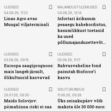
UUDISED
MAJANDUSTULEMUSED
04.08.26, 11:23
04.08.26, 12:14
Linas Agro avas
Infortari ärikasum
Muugal viljaterminali
peaaegu kahekordistus,
kasumlikkust toetasid
ka uued
põllumajandusettevõtted
UUDISED
UUDISED
03.08.26, 09:15
05.08.26, 11:17
Euroopa saagiprognoos:
Rahvusvaheline fond
mais langeb järsult,
paisutab Bioforce’i
õlikultuurid kasvavad
kasvu
ST
UUDISED
SISUTURUNDUS
29.07.26, 09:30
11.06.26, 09:28
Maido Solovjov:
Üks seisakupäev võib
piimahinna riski ei saa
maksta üle 30 000 euro: