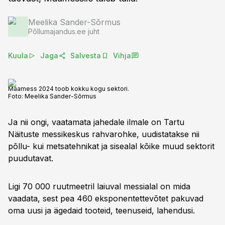
Meelika Sander-Sõrmus
Põllumajandus.ee juht
Kuula
Jaga
Salvesta
Vihja
Maamess 2024 toob kokku kogu sektori.
Foto:
Meelika Sander-Sõrmus
Ja nii ongi, vaatamata jahedale ilmale on Tartu
Näituste messikeskus rahvarohke, uudistatakse nii
põllu- kui metsatehnikat ja sisealal kõike muud sektorit
puudutavat.
Ligi 70 000 ruutmeetril laiuval messialal on mida
vaadata, sest pea 460 eksponentettevõtet pakuvad
oma uusi ja ägedaid tooteid, teenuseid, lahendusi.