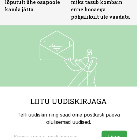
lõputult ühe osapoole
miks tasub kombain
kanda jätta
enne hooaega
põhjalikult üle vaadata
LIITU UUDISKIRJAGA
Telli uudiskiri ning saad oma postkasti päeva
olulisemad uudised.
Liitun