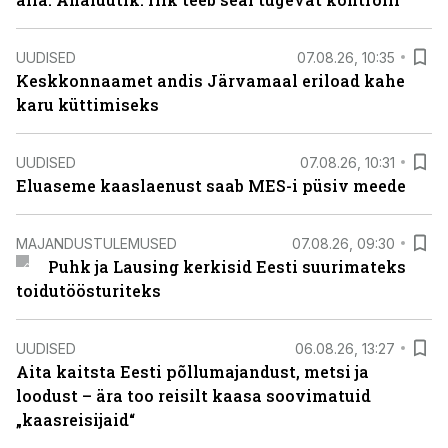
UUDISED
07.08.26, 10:35
Keskkonnaamet andis Järvamaal eriload kahe
karu küttimiseks
UUDISED
07.08.26, 10:31
Eluaseme kaaslaenust saab MES-i püsiv meede
MAJANDUSTULEMUSED
07.08.26, 09:30
Puhk ja Lausing kerkisid Eesti suurimateks
toidutöösturiteks
UUDISED
06.08.26, 13:27
Aita kaitsta Eesti põllumajandust, metsi ja
loodust – ära too reisilt kaasa soovimatuid
„kaasreisijaid“