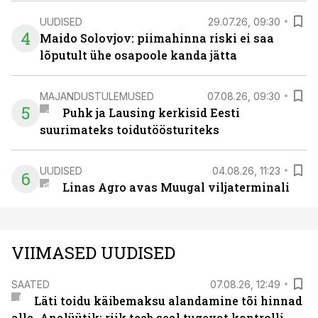
UUDISED
29.07.26, 09:30
4
Maido Solovjov: piimahinna riski ei saa
lõputult ühe osapoole kanda jätta
MAJANDUSTULEMUSED
07.08.26, 09:30
5
Puhk ja Lausing kerkisid Eesti
suurimateks toidutöösturiteks
UUDISED
04.08.26, 11:23
6
Linas Agro avas Muugal viljaterminali
VIIMASED UUDISED
SAATED
07.08.26, 12:49
Läti toidu käibemaksu alandamine tõi hinnad
alla. Analüütik: riik teeb seal tugevat kontrolli