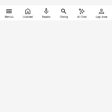
Menüü
Uudised
Raadio
Otsing
AI Chat
Logi sisse
Vana-Lõuna 39/1, 19094 Tallinn
(+372) 667 0111
pollumajandus@pollumajandus.ee
Telli
Reklaam
Firmast
Sisu kasutamisõigused
Ajakirjaniku
eetikakoodeks
Üldtingimused
Privaatsustingimused
Küpsiste poliitika
KKK
Eesti Meediaettevõtete
Eelistuste haldamine