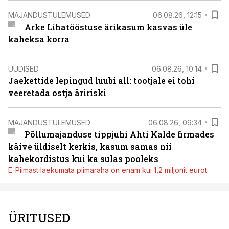
MAJANDUSTULEMUSED
06.08.26, 12:15
Arke Lihatööstuse ärikasum kasvas üle
kaheksa korra
UUDISED
06.08.26, 10:14
Jaekettide lepingud luubi all: tootjale ei tohi
veeretada ostja äririski
MAJANDUSTULEMUSED
06.08.26, 09:34
Põllumajanduse tippjuhi Ahti Kalde firmades
käive üldiselt kerkis, kasum samas nii
kahekordistus kui ka sulas pooleks
E-Piimast laekumata piimaraha on enam kui 1,2 miljonit eurot
ÜRITUSED