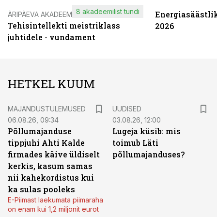
8 akadeemilist tundi
Energiasäästli
ÄRIPÄEVA AKADEEMIA
Tehisintellekti meistriklass
2026
juhtidele - vundament
HETKEL KUUM
MAJANDUSTULEMUSED
UUDISED
06.08.26, 09:34
03.08.26, 12:00
Põllumajanduse
Lugeja küsib: mis
tippjuhi Ahti Kalde
toimub Läti
firmades käive üldiselt
põllumajanduses?
kerkis, kasum samas
nii kahekordistus kui
ka sulas pooleks
E-Piimast laekumata piimaraha
on enam kui 1,2 miljonit eurot