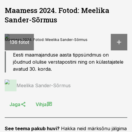
Maamess 2024. Fotod: Meelika
Sander-Sõrmus
Maamess 2024. Fotod: Meelika Sander-Sõrmus
136 fotot
Eesti maamajanduse aasta tippsündmus on
jõudnud olulise verstapostini ning on külastajatele
avatud 30. korda.
Meelika Sander-Sõrmus
Jaga
Vihja
See teema pakub huvi?
Hakka neid märksõnu jälgima