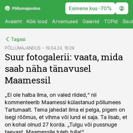
Esimene kuu -70%
Avaleht
Kõik lood
Arvamused
Galeriid
TOPid
Sisu
cebook
cebook
Tagasi
Twitter)
Twitter)
PÕLLUMAJANDUS
19.04.24, 16:29
Suur fotogalerii: vaata, mida
kedIn
kedIn
saab näha tänavusel
ail
ail
Maamessil
k
k
„Ei ole halba ilma, on valed riided,“ nii
kommenteerib Maamessi külastanud põllumees
Tartumaalt. Tema jahedat ilma ei pelga, pigem on
isegi rõõmus, et vihma või lund ei saja. Ta lisab, et
on kohal olnud 27 korda. „Tulgu või pussnuge
taevast, Maamessile tuleb tulla!“