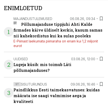
ENIMLOETUD
MAJANDUSTULEMUSED
06.08.26, 09:34
Põllumajanduse tippjuhi Ahti Kalde
firmades käive üldiselt kerkis, kasum samas
1
nii kahekordistus kui ka sulas pooleks
E-Piimast laekumata piimaraha on enam kui 1,2 miljonit
eurot
UUDISED
03.08.26, 12:00
2
Lugeja küsib: mis toimub Läti
põllumajanduses?
SISUTURUNDUS
09.06.26, 16:46
ST
Paindlikkus Eesti taimekasvatuses: kuidas
3
määrata ise saagi valmimise aega ja
kvaliteeti