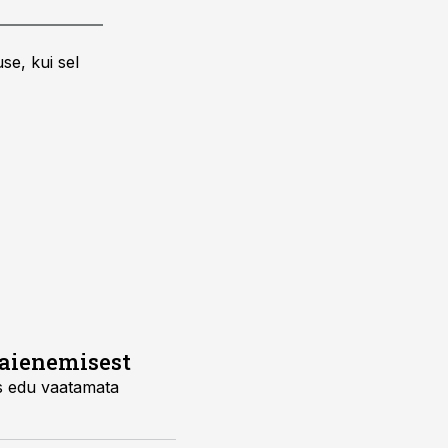
se, kui sel
laienemisest
s edu vaatamata