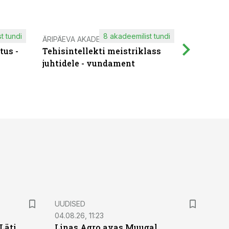
t tundi
8 akadeemilist tundi
ÄRIPÄEVA AKADEEMIA
IT KOOLIT
tus -
Tehisintellekti meistriklass
Muutuste
juhtidele - vundament
praktilis
UUDISED
04.08.26, 11:23
Läti
Linas Agro avas Muugal