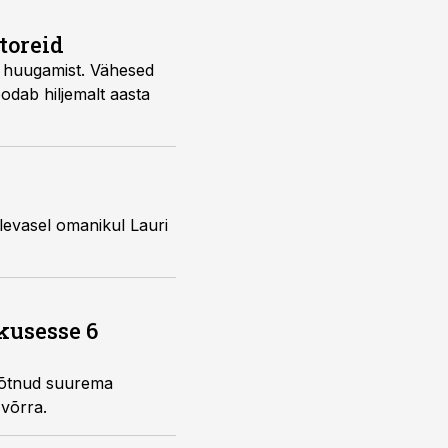
toreid
e huugamist. Vähesed
odab hiljemalt aasta
levasel omanikul Lauri
kusesse 6
 võtnud suurema
 võrra.