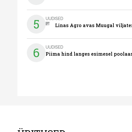
UUDISED
5
Linas Agro avas Muugal viljate
UUDISED
6
Piima hind langes esimesel poolaast