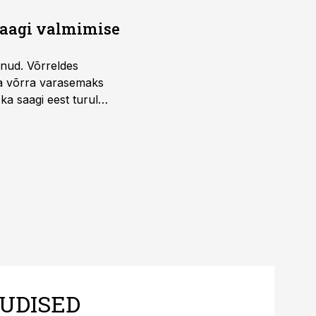
saagi valmimise
unud. Võrreldes
la võrra varasemaks
ka saagi eest turul
UDISED