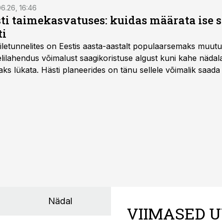
6.26, 16:46
ti taimekasvatuses: kuidas määrata ise 
ti
letunnelites on Eestis aasta-aastalt populaarsemaks muut
ilahendus võimalust saagikoristuse algust kuni kahe näda
aks lükata. Hästi planeerides on tänu sellele võimalik saada 
Nädal
VIIMASED U