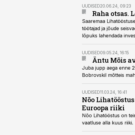
UUDISED
20.06.24, 09:23
Raha otsas. 
Saaremaa Lihatööstuse 
töötajad ja jõude seisv
lõpuks lahendada invest
UUDISED
09.05.24, 16:15
Äntu Mõis av
Juba jupp aega enne 20
Bobrovskil mõtteis mahe
UUDISED
11.03.24, 16:41
Nõo Lihatööstus
Euroopa riiki
Nõo Lihatööstus on tei
vaatluse alla kuus riik