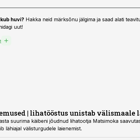
kub huvi?
Hakka neid märksõnu jälgima ja saad alati teavitu
idagi uut!
e
mused | lihatööstus unistab välismaale 
sta suurima käibeni jõudnud lihatootja Matsimoka saavuta
ib lähiajal välisturgudele laienemist.