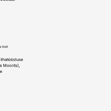
 Kelt
lihatööstuse
a Moorits),
te