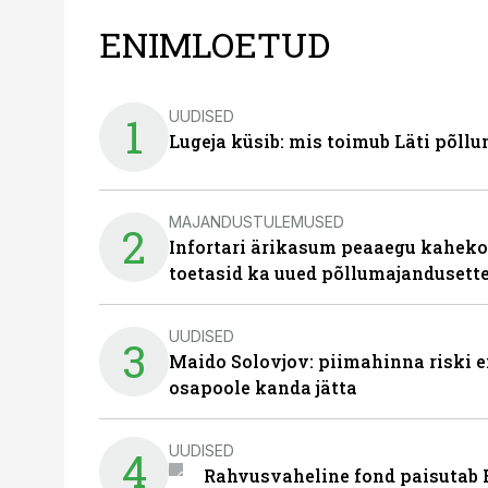
ENIMLOETUD
UUDISED
1
Lugeja küsib: mis toimub Läti põll
MAJANDUSTULEMUSED
2
Infortari ärikasum peaaegu kaheko
toetasid ka uued põllumajandusett
UUDISED
3
Maido Solovjov: piimahinna riski ei
osapoole kanda jätta
UUDISED
4
Rahvusvaheline fond paisutab B