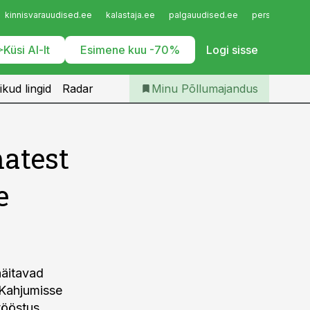
Iseteenindus
kinnisvarauudised.ee
kalastaja.ee
palgauudised.ee
personaliuudi
Telli Põllumajandus
Küsi AI-lt
Esimene kuu -70%
Logi sisse
ikud lingid
Radar
Minu Põllumajandus
atest
e
näitavad
 Kahjumisse
tööstus.