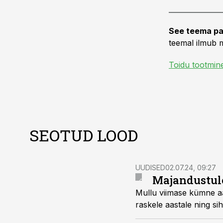
See teema pa
teemal ilmub m
Toidu tootmin
SEOTUD LOOD
UUDISED
02.07.24, 09:27
Majandustule
Mullu viimase kümne aa
raskele aastale ning sih