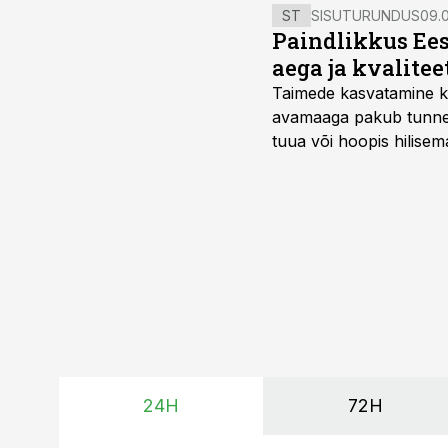
ST
SISUTURUNDUS
09.0
Paindlikkus Ees
aega ja kvalitee
Taimede kasvatamine ki
avamaaga pakub tunnel
tuua või hoopis hilisem
kõrgemat hinda.
24H
72H