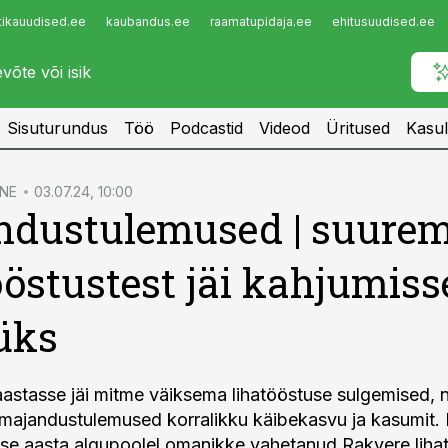
tikauudised.ee
kaubandus.ee
raamatupidaja.ee
ehitusuudised.ee
Infopank
Radar
Sisuturundus
Töö
Podcastid
Videod
Üritused
Kasul
NE
03.07.24, 10:00
ndustulemused
|
suurem
ööstustest jäi kahjumiss
üks
 aastasse jäi mitme väiksema lihatööstuse sulgemised, 
 majandustulemused korralikku käibekasvu ja kasumit.
mise aasta algupoolel omanikke vahetanud Rakvere liha