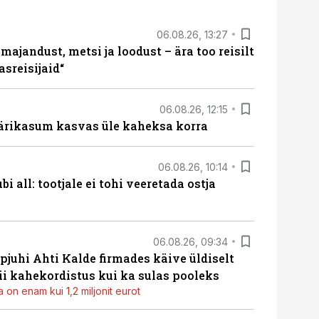
06.08.26, 13:27
majandust, metsi ja loodust – ära too reisilt
sreisijaid“
06.08.26, 12:15
ärikasum kasvas üle kaheksa korra
06.08.26, 10:14
i all: tootjale ei tohi veeretada ostja
06.08.26, 09:34
pjuhi Ahti Kalde firmades käive üldiselt
i kahekordistus kui ka sulas pooleks
 on enam kui 1,2 miljonit eurot