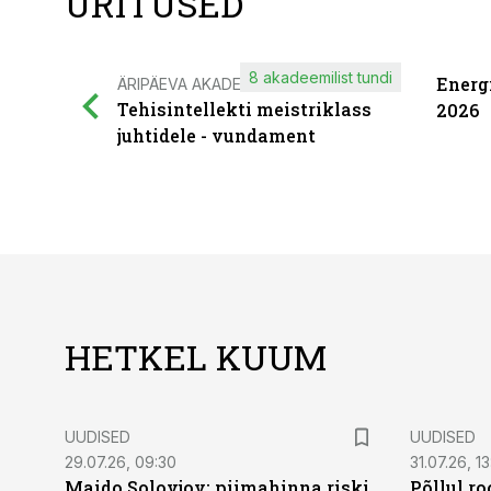
ÜRITUSED
8 akadeemilist tundi
Energ
ÄRIPÄEVA AKADEEMIA
Tehisintellekti meistriklass
2026
juhtidele - vundament
HETKEL KUUM
UUDISED
UUDISED
29.07.26, 09:30
31.07.26, 13
Maido Solovjov: piimahinna riski
Põllul r