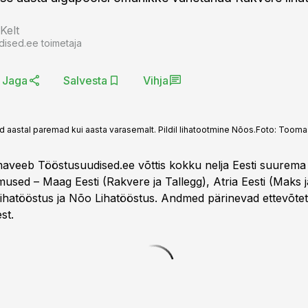
Kelt
dised.ee toimetaja
Jaga
Salvesta
Vihja
aastal paremad kui aasta varasemalt. Pildil lihatootmine Nõos.
Foto:
Toomas
aveeb Tööstusuudised.ee võttis kokku nelja Eesti suurema 
used – Maag Eesti (Rakvere ja Tallegg), Atria Eesti (Maks j
ihatööstus ja Nõo Lihatööstus. Andmed pärinevad ettevõte
st.