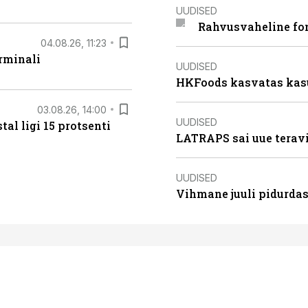
UUDISED
Rahvusvaheline fon
04.08.26, 11:23
rminali
UUDISED
HKFoods kasvatas kas
03.08.26, 14:00
UUDISED
al ligi 15 protsenti
LATRAPS sai uue teravi
UUDISED
Vihmane juuli pidurdas