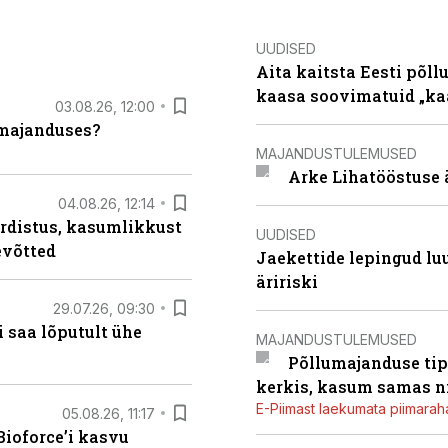
UUDISED
Aita kaitsta Eesti põllu
kaasa soovimatuid „kaa
03.08.26, 12:00
umajanduses?
MAJANDUSTULEMUSED
Arke Lihatööstuse 
04.08.26, 12:14
rdistus, kasumlikkust
UUDISED
evõtted
Jaekettide lepingud luub
äririski
29.07.26, 09:30
 saa lõputult ühe
MAJANDUSTULEMUSED
Põllumajanduse tip
kerkis, kasum samas ni
E-Piimast laekumata piimaraha
05.08.26, 11:17
ioforce’i kasvu