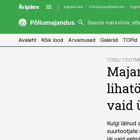
aripaev.ee
tööstusuudised.ee
logis
kaubandus.ee
imelineajalugu.ee
kinnisvarauudised.ee
imelineteadus.ee
Avaleht
Kõik lood
Arvamused
Galeriid
TOPid
cebook
TOIDU TOOTMI
Maja
Twitter)
kedIn
lihat
ail
vaid 
k
Kuigi läinud
suurtootjate
jäi vaid eel