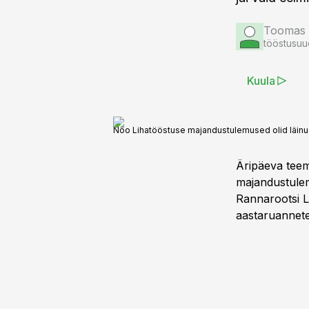
Toomas 
tööstusuu
Kuula
Nõo Lihatööstuse majandustulemused olid läinud 
Äripäeva teem
majandustulem
Rannarootsi L
aastaruannete