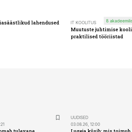
8 akadeemilis
iasäästlikud lahendused
IT KOOLITUS
Muutuste juhtimise kooli
praktilised tööriistad
UUDISED
:21
03.08.26, 12:00
oomab tulevane
Lugeja küsib: mis toimub 