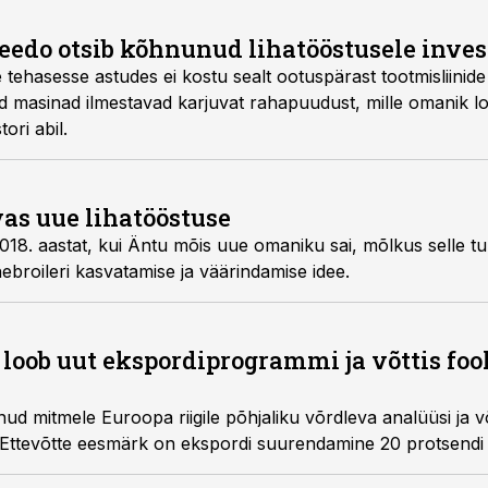
Leedo otsib kõhnunud lihatööstusele inves
tehasesse astudes ei kostu sealt ootuspärast tootmisliinid
ad masinad ilmestavad karjuvat rahapuudust, mille omanik lo
ori abil.
as uue lihatööstuse
18. aastat, kui Äntu mõis uue omaniku sai, mõlkus selle tu
broileri kasvatamise ja väärindamise idee.
 loob uut ekspordiprogrammi ja võttis foo
nud mitmele Euroopa riigile põhjaliku võrdleva analüüsi ja
i. Ettevõtte eesmärk on ekspordi suurendamine 20 protsendi