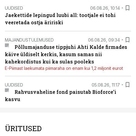
UUDISED
06.08.26, 10:14
Jaekettide lepingud luubi all: tootjale ei tohi
veeretada ostja äririski
MAJANDUSTULEMUSED
06.08.26, 09:34
Põllumajanduse tippjuhi Ahti Kalde firmades
käive üldiselt kerkis, kasum samas nii
kahekordistus kui ka sulas pooleks
E-Piimast laekumata piimaraha on enam kui 1,2 miljonit eurot
UUDISED
05.08.26, 11:17
Rahvusvaheline fond paisutab Bioforce’i
kasvu
ÜRITUSED