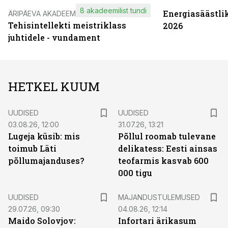
8 akadeemilist tundi
Energiasäästli
ÄRIPÄEVA AKADEEMIA
Tehisintellekti meistriklass
2026
juhtidele - vundament
HETKEL KUUM
UUDISED
UUDISED
03.08.26, 12:00
31.07.26, 13:21
Lugeja küsib: mis
Põllul roomab tulevane
toimub Läti
delikatess: Eesti ainsas
põllumajanduses?
teofarmis kasvab 600
000 tigu
UUDISED
MAJANDUSTULEMUSED
29.07.26, 09:30
04.08.26, 12:14
Maido Solovjov:
Infortari ärikasum