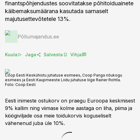
finantspõhjendustes soovitatakse põhitoiduainete
käibemaksumäärana kasutada sarnaselt
majutusettevõtetele 13%.
Põllumajandus.ee
Kuula
Jaga
Salvesta
Vihja
Coop Eesti Keskühistu juhatuse esimees, Coop Panga nõukogu
esimees ja Eesti Kaupmeeste Liidu juhatuse liige Rainer Rohtla.
Foto:
Coop Eesti
Eesti inimeste ostukorv on praegu Euroopa keskmisest
9% kallim ning viimase kolme aastaga on liha, piima ja
köögiviljade osa meie toidukorvis koguseliselt
vähenenud juba üle 10%.