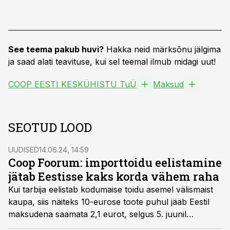
See teema pakub huvi?
Hakka neid märksõnu jälgima
ja saad alati teavituse, kui sel teemal ilmub midagi uut!
COOP EESTI KESKÜHISTU TuÜ
Maksud
SEOTUD LOOD
UUDISED
14.06.24, 14:59
Coop Foorum: importtoidu eelistamine
jätab Eestisse kaks korda vähem raha
Kui tarbija eelistab kodumaise toidu asemel välismaist
kaupa, siis näiteks 10-eurose toote puhul jääb Eestil
maksudena saamata 2,1 eurot, selgus 5. juunil
toimunud Coop Foorumil.