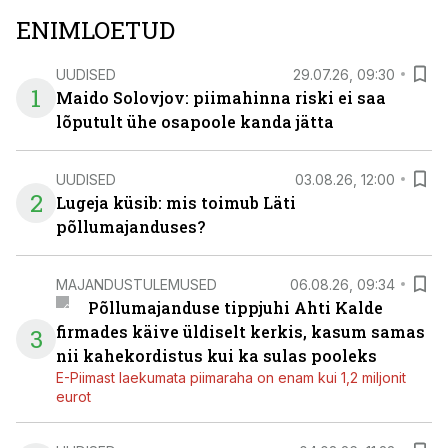
ENIMLOETUD
UUDISED
29.07.26, 09:30
1
Maido Solovjov: piimahinna riski ei saa
lõputult ühe osapoole kanda jätta
UUDISED
03.08.26, 12:00
2
Lugeja küsib: mis toimub Läti
põllumajanduses?
MAJANDUSTULEMUSED
06.08.26, 09:34
Põllumajanduse tippjuhi Ahti Kalde
firmades käive üldiselt kerkis, kasum samas
3
nii kahekordistus kui ka sulas pooleks
E-Piimast laekumata piimaraha on enam kui 1,2 miljonit
eurot