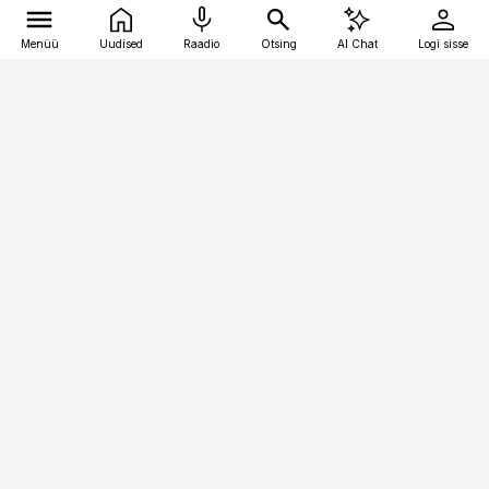
Menüü
Uudised
Raadio
Otsing
AI Chat
Logi sisse
Vana-Lõuna 39/1, 19094 Tallinn
(+372) 667 0111
pollumajandus@pollumajandus.ee
Telli
Reklaam
Firmast
Sisu kasutamisõigused
Ajakirjaniku
eetikakoodeks
Üldtingimused
Privaatsustingimused
Küpsiste poliitika
KKK
Eesti Meediaettevõtete
Eelistuste haldamine
Liit