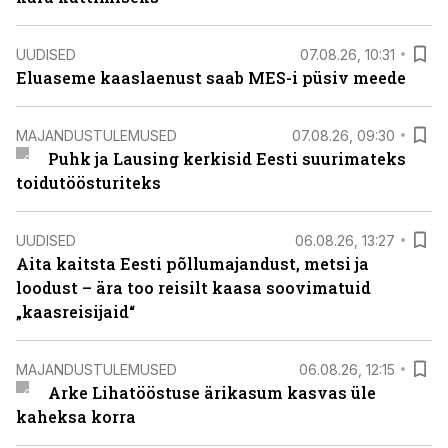
UUDISED
07.08.26, 10:31
Eluaseme kaaslaenust saab MES-i püsiv meede
MAJANDUSTULEMUSED
07.08.26, 09:30
Puhk ja Lausing kerkisid Eesti suurimateks
toidutöösturiteks
UUDISED
06.08.26, 13:27
Aita kaitsta Eesti põllumajandust, metsi ja
loodust – ära too reisilt kaasa soovimatuid
„kaasreisijaid“
MAJANDUSTULEMUSED
06.08.26, 12:15
Arke Lihatööstuse ärikasum kasvas üle
kaheksa korra