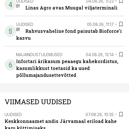
UUDISED
04.08.26, 11:23
4
Linas Agro avas Muugal viljaterminali
UUDISED
05.08.26, 11:17
5
Rahvusvaheline fond paisutab Bioforce’i
kasvu
MAJANDUSTULEMUSED
04.08.26, 12:14
Infortari ärikasum peaaegu kahekordistus,
6
kasumlikkust toetasid ka uued
põllumajandusettevõtted
VIIMASED UUDISED
UUDISED
07.08.26, 10:35
Keskkonnaamet andis Järvamaal eriload kahe
karu küttimiseks