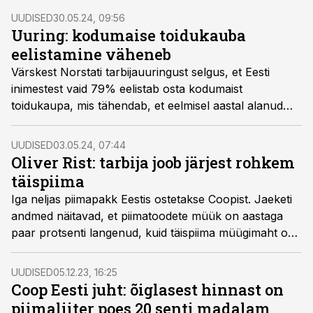
UUDISED
30.05.24, 09:56
Uuring: kodumaise toidukauba
eelistamine väheneb
Värskest Norstati tarbijauuringust selgus, et Eesti
inimestest vaid 79% eelistab osta kodumaist
toidukaupa, mis tähendab, et eelmisel aastal alanud
trend on jätkunud.
UUDISED
03.05.24, 07:44
Oliver Rist: tarbija joob järjest rohkem
täispiima
Iga neljas piimapakk Eestis ostetakse Coopist. Jaeketi
andmed näitavad, et piimatoodete müük on aastaga
paar protsenti langenud, kuid täispiima müügimaht on
samas kasvanud.
UUDISED
05.12.23, 16:25
Coop Eesti juht: õiglasest hinnast on
piimaliiter poes 20 senti madalam