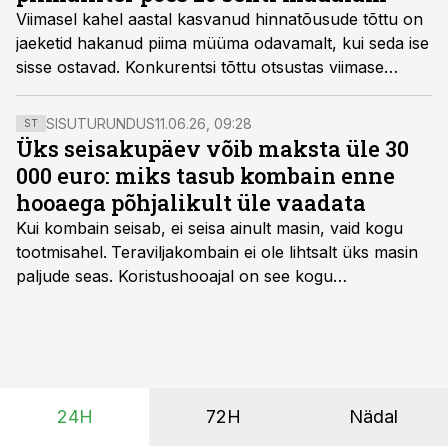
Viimasel kahel aastal kasvanud hinnatõusude tõttu on
jaeketid hakanud piima müüma odavamalt, kui seda ise
sisse ostavad. Konkurentsi tõttu otsustas viimase
ketina sama teha Coop, kes langetab piimaliitri hinna
oma klientidele 59 sendile.
SISUTURUNDUS
11.06.26, 09:28
ST
Üks seisakupäev võib maksta üle 30
000 euro: miks tasub kombain enne
hooaega põhjalikult üle vaadata
Kui kombain seisab, ei seisa ainult masin, vaid kogu
tootmisahel.
Teraviljakombain ei ole lihtsalt üks masin
paljude seas. Koristushooajal on see kogu
tootmisprotsessi kõige kriitilisem lüli. Kui külv,
taimekaitse ja väetamine jaotuvad kuude peale, siis
saagi kättesaamine ja realiseerimine toimub sageli väga
lühikese ajavahemiku jooksul – kõigest 2-4 nädalaga.
24H
72H
Nädal