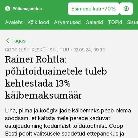
Esimene kuu -70%
Avaleht
Kõik lood
Arvamused
Galeriid
TOPid
Sisu
cebook
Tagasi
Twitter)
COOP EESTI KESKÜHISTU TUÜ
12.09.24, 09:33
Rainer Rohtla:
kedIn
põhitoiduainetele tuleb
ail
kehtestada 13%
k
käibemaksumäär
Liha, piima ja köögiviljade käibemaks peab olema
soodsam, et kaitsta meie perede kaduvat
ostujõudu ning kodumaist toidutootmist. Coop
Eesti poolt valitsusele saadetud ettepanekus ja