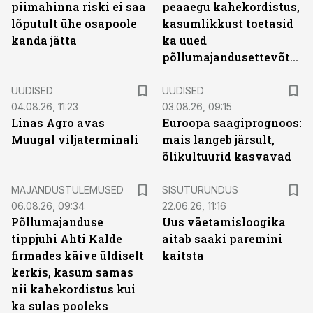
piimahinna riski ei saa
peaaegu kahekordistus,
lõputult ühe osapoole
kasumlikkust toetasid
kanda jätta
ka uued
põllumajandusettevõtted
UUDISED
UUDISED
04.08.26, 11:23
03.08.26, 09:15
Linas Agro avas
Euroopa saagiprognoos:
Muugal viljaterminali
mais langeb järsult,
õlikultuurid kasvavad
ST
MAJANDUSTULEMUSED
SISUTURUNDUS
06.08.26, 09:34
22.06.26, 11:16
Põllumajanduse
Uus väetamisloogika
tippjuhi Ahti Kalde
aitab saaki paremini
firmades käive üldiselt
kaitsta
kerkis, kasum samas
nii kahekordistus kui
ka sulas pooleks