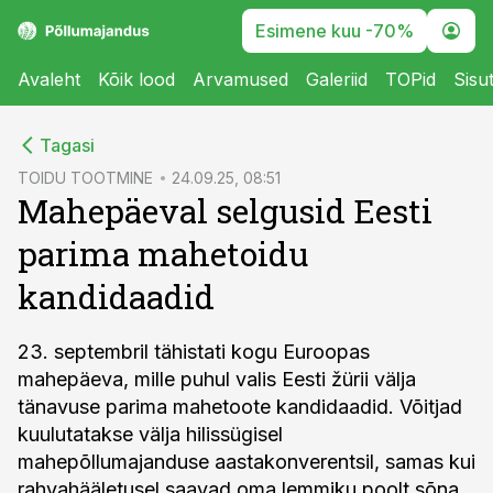
Esimene kuu -70%
Avaleht
Kõik lood
Arvamused
Galeriid
TOPid
Sisu
cebook
Tagasi
Twitter)
TOIDU TOOTMINE
24.09.25, 08:51
Mahepäeval selgusid Eesti
kedIn
parima mahetoidu
ail
kandidaadid
k
23. septembril tähistati kogu Euroopas
mahepäeva, mille puhul valis Eesti žürii välja
tänavuse parima mahetoote kandidaadid. Võitjad
kuulutatakse välja hilissügisel
mahepõllumajanduse aastakonverentsil, samas kui
rahvahääletusel saavad oma lemmiku poolt sõna