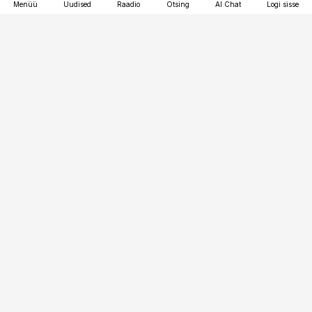
Menüü
Uudised
Raadio
Otsing
AI Chat
Logi sisse
Vana-Lõuna 39/1, 19094 Tallinn
(+372) 667 0111
pollumajandus@pollumajandus.ee
Telli
Reklaam
Firmast
Sisu kasutamisõigused
Ajakirjaniku
eetikakoodeks
Üldtingimused
Privaatsustingimused
Küpsiste poliitika
KKK
Eesti Meediaettevõtete
Eelistuste haldamine
Liit