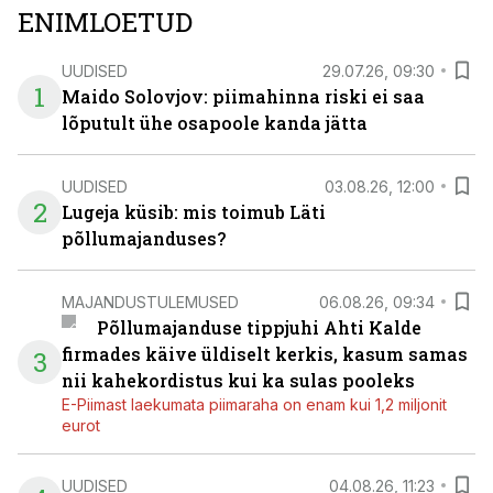
ENIMLOETUD
UUDISED
29.07.26, 09:30
1
Maido Solovjov: piimahinna riski ei saa
lõputult ühe osapoole kanda jätta
UUDISED
03.08.26, 12:00
2
Lugeja küsib: mis toimub Läti
põllumajanduses?
MAJANDUSTULEMUSED
06.08.26, 09:34
Põllumajanduse tippjuhi Ahti Kalde
firmades käive üldiselt kerkis, kasum samas
3
nii kahekordistus kui ka sulas pooleks
E-Piimast laekumata piimaraha on enam kui 1,2 miljonit
eurot
UUDISED
04.08.26, 11:23