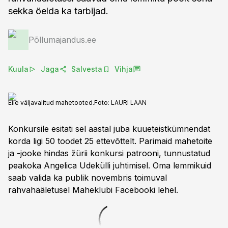
sekka öelda ka tarbijad.
Põllumajandus.ee
Kuula
Jaga
Salvesta
Vihja
Eile väljavalitud mahetooted.
Foto:
LAURI LAAN
Konkursile esitati sel aastal juba kuueteistkümnendat
korda ligi 50 toodet 25 ettevõttelt. Parimaid mahetoite
ja -jooke hindas žürii konkursi patrooni, tunnustatud
peakoka Angelica Udekülli juhtimisel. Oma lemmikuid
saab valida ka publik novembris toimuval
rahvahääletusel Maheklubi Facebooki lehel.