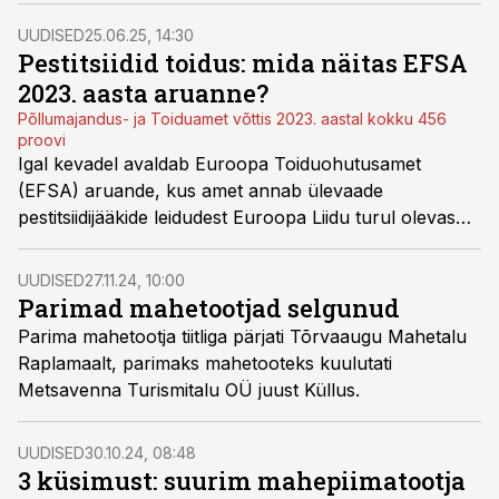
tutvustatakse katsekeskuses 8. juulil.
UUDISED
25.06.25, 14:30
Pestitsiidid toidus: mida näitas EFSA
2023. aasta aruanne?
Põllumajandus- ja Toiduamet võttis 2023. aastal kokku 456
proovi
Igal kevadel avaldab Euroopa Toiduohutusamet
(EFSA) aruande, kus amet annab ülevaade
pestitsiidijääkide leidudest Euroopa Liidu turul olevas
toidus. Milline on olukord viimase aruande põhjal?
Sellest kirjutab Regionaal- ja
UUDISED
27.11.24, 10:00
Põllumajandusministeeriumi toiduohutuse osakonna
Parimad mahetootjad selgunud
peaspetsialist Sille Vahter.
Parima mahetootja tiitliga pärjati Tõrvaaugu Mahetalu
Raplamaalt, parimaks mahetooteks kuulutati
Metsavenna Turismitalu OÜ juust Küllus.
UUDISED
30.10.24, 08:48
3 küsimust: suurim mahepiimatootja