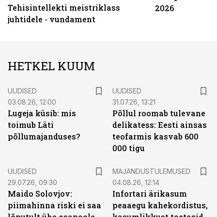
Tehisintellekti meistriklass
2026
juhtidele - vundament
HETKEL KUUM
UUDISED
UUDISED
03.08.26, 12:00
31.07.26, 13:21
Lugeja küsib: mis
Põllul roomab tulevane
toimub Läti
delikatess: Eesti ainsas
põllumajanduses?
teofarmis kasvab 600
000 tigu
UUDISED
MAJANDUSTULEMUSED
29.07.26, 09:30
04.08.26, 12:14
Maido Solovjov:
Infortari ärikasum
piimahinna riski ei saa
peaaegu kahekordistus,
lõputult ühe osapoole
kasumlikkust toetasid