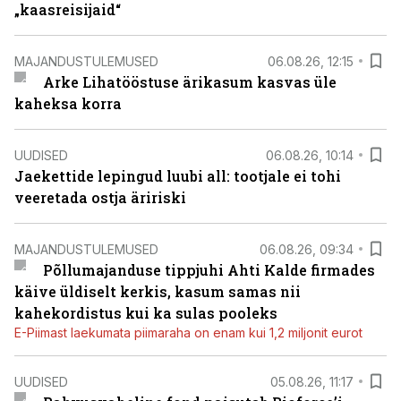
„kaasreisijaid“
MAJANDUSTULEMUSED
06.08.26, 12:15
Arke Lihatööstuse ärikasum kasvas üle
kaheksa korra
UUDISED
06.08.26, 10:14
Jaekettide lepingud luubi all: tootjale ei tohi
veeretada ostja äririski
MAJANDUSTULEMUSED
06.08.26, 09:34
Põllumajanduse tippjuhi Ahti Kalde firmades
käive üldiselt kerkis, kasum samas nii
kahekordistus kui ka sulas pooleks
E-Piimast laekumata piimaraha on enam kui 1,2 miljonit eurot
UUDISED
05.08.26, 11:17