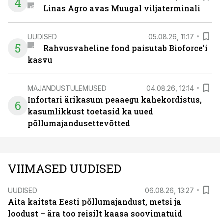
4
Linas Agro avas Muugal viljaterminali
UUDISED
05.08.26, 11:17
5
Rahvusvaheline fond paisutab Bioforce’i
kasvu
MAJANDUSTULEMUSED
04.08.26, 12:14
Infortari ärikasum peaaegu kahekordistus,
6
kasumlikkust toetasid ka uued
põllumajandusettevõtted
VIIMASED UUDISED
UUDISED
06.08.26, 13:27
Aita kaitsta Eesti põllumajandust, metsi ja
loodust – ära too reisilt kaasa soovimatuid