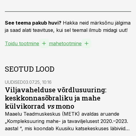
See teema pakub huvi?
Hakka neid märksõnu jälgima
ja saad alati teavituse, kui sel teemal ilmub midagi uut!
Toidu tootmine
mahetootmine
SEOTUD LOOD
UUDISED
03.07.25, 10:16
Viljavahelduse võrdlusuuring:
keskkonnasõbraliku ja mahe
külvikorrad
vs
mono
Maaelu Teadmuskeskus (METK) avaldas aruande
„Kompleksuuring mahe- ja tavaviljelusest 2020.–2023.
aastal “, mis koondab Kuusiku katsekeskuses läbiviidud
nelja-aastase uuringu tulemused. Uuringu järeldusi