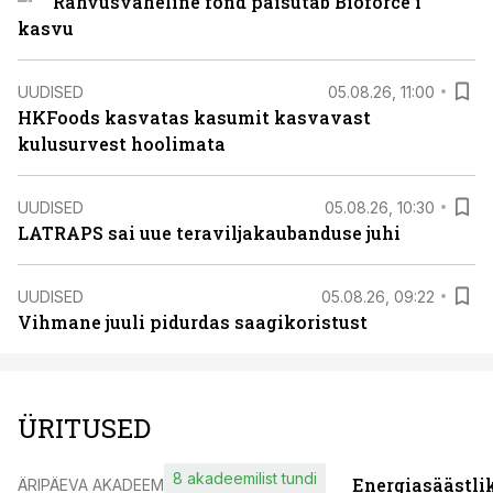
Rahvusvaheline fond paisutab Bioforce’i
kasvu
UUDISED
05.08.26, 11:00
HKFoods kasvatas kasumit kasvavast
kulusurvest hoolimata
UUDISED
05.08.26, 10:30
LATRAPS sai uue teraviljakaubanduse juhi
UUDISED
05.08.26, 09:22
Vihmane juuli pidurdas saagikoristust
ÜRITUSED
8 akadeemilist tundi
Energiasäästli
ÄRIPÄEVA AKADEEMIA