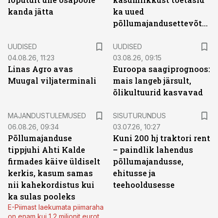
kanda jätta
ka uued
põllumajandusettevõtted
UUDISED
UUDISED
04.08.26, 11:23
03.08.26, 09:15
Linas Agro avas
Euroopa saagiprognoos:
Muugal viljaterminali
mais langeb järsult,
õlikultuurid kasvavad
ST
MAJANDUSTULEMUSED
SISUTURUNDUS
06.08.26, 09:34
03.07.26, 10:27
Põllumajanduse
Kuni 200 hj traktori rent
tippjuhi Ahti Kalde
– paindlik lahendus
firmades käive üldiselt
põllumajandusse,
kerkis, kasum samas
ehitusse ja
nii kahekordistus kui
teehooldusesse
ka sulas pooleks
E-Piimast laekumata piimaraha
on enam kui 1,2 miljonit eurot