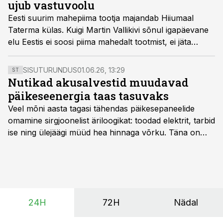
ujub vastuvoolu
Eesti suurim mahepiima tootja majandab Hiiumaal
Taterma külas. Kuigi Martin Vallikivi sõnul igapäevane
elu Eestis ei soosi piima mahedalt tootmist, ei jäta
taluperemees jonni ja on iga aasta lõpus õnnelik, et ka
seekordne aasta on kenasti selja taga.
SISUTURUNDUS
01.06.26, 13:29
ST
Nutikad akusalvestid muudavad
päikeseenergia taas tasuvaks
Veel mõni aasta tagasi tähendas päikesepaneelide
omamine sirgjoonelist äriloogikat: toodad elektrit, tarbid
ise ning ülejäägi müüd hea hinnaga võrku. Täna on
olukord energiaturul muutunud. Taastuvenergia
tootmisvõimsusi on lisandunud omajagu ning
päikeselistel tundidel tekib võrku suur ületootmine, mis
surub börsihinna madalaks või isegi negatiivseks.
Seetõttu on akusalvestid muutumas nii ehitus- kui ka
24H
72H
Nädal
põllumajandusettevõtete jaoks üheks olulisemaks
investeeringuks energialahendustes.