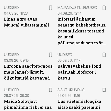
UUDISED
MAJANDUSTULEMUSED
04.08.26, 11:23
04.08.26, 12:14
Linas Agro avas
Infortari ärikasum
Muugal viljaterminali
peaaegu kahekordistus,
kasumlikkust toetasid
ka uued
põllumajandusettevõtted
UUDISED
UUDISED
03.08.26, 09:15
05.08.26, 11:17
Euroopa saagiprognoos:
Rahvusvaheline fond
mais langeb järsult,
paisutab Bioforce’i
õlikultuurid kasvavad
kasvu
ST
UUDISED
SISUTURUNDUS
29.07.26, 09:30
22.06.26, 11:16
Maido Solovjov:
Uus väetamisloogika
piimahinna riski ei saa
aitab saaki paremini