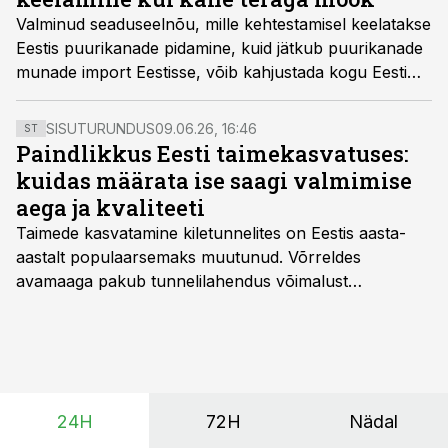
Valminud seaduseelnõu, mille kehtestamisel keelatakse
Eestis puurikanade pidamine, kuid jätkub puurikanade
munade import Eestisse, võib kahjustada kogu Eesti
munatootmissektorit, leiab suurima mahemunatootja,
Äntu Mõisa omanik Lauri Bobrovski.
SISUTURUNDUS
09.06.26, 16:46
ST
Paindlikkus Eesti taimekasvatuses:
kuidas määrata ise saagi valmimise
aega ja kvaliteeti
Taimede kasvatamine kiletunnelites on Eestis aasta-
aastalt populaarsemaks muutunud. Võrreldes
avamaaga pakub tunnelilahendus võimalust
saagikoristuse algust kuni kahe nädala võrra
varasemaks tuua või hoopis hilisemaks lükata. Hästi
planeerides on tänu sellele võimalik saada ka saagi
eest turul kõrgemat hinda.
24H
72H
Nädal