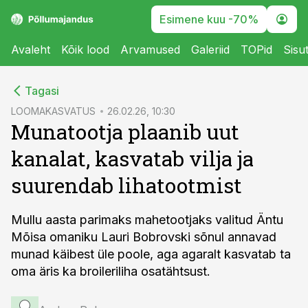
Esimene kuu -70%
Avaleht
Kõik lood
Arvamused
Galeriid
TOPid
Sisu
cebook
Tagasi
Twitter)
LOOMAKASVATUS
26.02.26, 10:30
Munatootja plaanib uut
kedIn
kanalat, kasvatab vilja ja
ail
suurendab lihatootmist
k
Mullu aasta parimaks mahetootjaks valitud Äntu
Mõisa omaniku Lauri Bobrovski sõnul annavad
munad käibest üle poole, aga agaralt kasvatab ta
oma äris ka broileriliha osatähtsust.