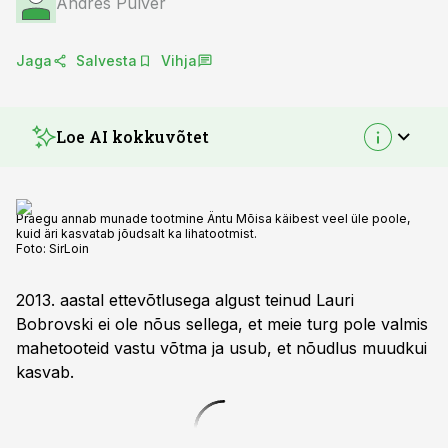
Andres Pulver
Jaga
Salvesta
Vihja
Loe AI kokkuvõtet
Praegu annab munade tootmine Äntu Mõisa käibest veel üle poole,
kuid äri kasvatab jõudsalt ka lihatootmist.
Foto:
SirLoin
2013. aastal ettevõtlusega algust teinud Lauri
Bobrovski ei ole nõus sellega, et meie turg pole valmis
mahetooteid vastu võtma ja usub, et nõudlus muudkui
kasvab.