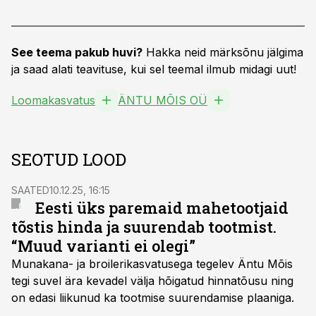
See teema pakub huvi?
Hakka neid märksõnu jälgima
ja saad alati teavituse, kui sel teemal ilmub midagi uut!
Loomakasvatus
ÄNTU MÕIS OÜ
SEOTUD LOOD
SAATED
10.12.25, 16:15
Eesti üks paremaid mahetootjaid
tõstis hinda ja suurendab tootmist.
“Muud varianti ei olegi”
Munakana- ja broilerikasvatusega tegelev Äntu Mõis
tegi suvel ära kevadel välja hõigatud hinnatõusu ning
on edasi liikunud ka tootmise suurendamise plaaniga.