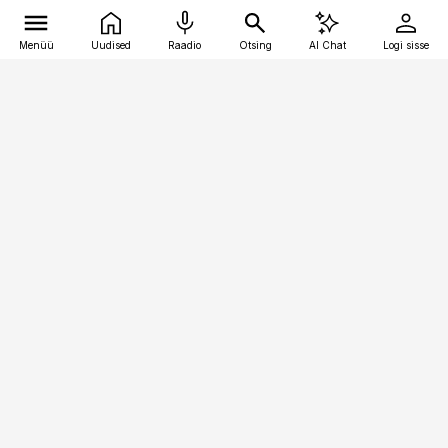
Menüü
Uudised
Raadio
Otsing
AI Chat
Logi sisse
Vana-Lõuna 39/1, 19094 Tallinn
(+372) 667 0111
pollumajandus@pollumajandus.ee
Telli
Reklaam
Firmast
Sisu kasutamisõigused
Ajakirjaniku
eetikakoodeks
Üldtingimused
Privaatsustingimused
Küpsiste poliitika
KKK
Eesti Meediaettevõtete
Eelistuste haldamine