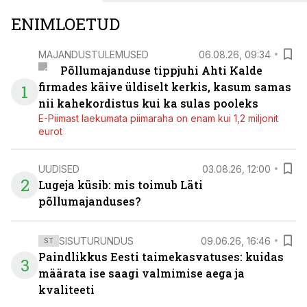
ENIMLOETUD
MAJANDUSTULEMUSED
06.08.26, 09:34
Põllumajanduse tippjuhi Ahti Kalde
firmades käive üldiselt kerkis, kasum samas
1
nii kahekordistus kui ka sulas pooleks
E-Piimast laekumata piimaraha on enam kui 1,2 miljonit
eurot
UUDISED
03.08.26, 12:00
2
Lugeja küsib: mis toimub Läti
põllumajanduses?
SISUTURUNDUS
09.06.26, 16:46
ST
Paindlikkus Eesti taimekasvatuses: kuidas
3
määrata ise saagi valmimise aega ja
kvaliteeti