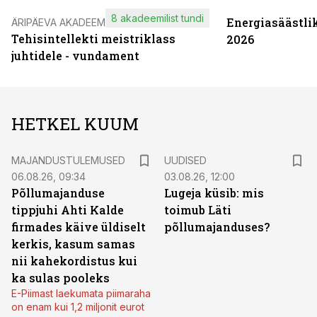
8 akadeemilist tundi
Energiasäästli
ÄRIPÄEVA AKADEEMIA
Tehisintellekti meistriklass
2026
juhtidele - vundament
HETKEL KUUM
MAJANDUSTULEMUSED
UUDISED
06.08.26, 09:34
03.08.26, 12:00
Põllumajanduse
Lugeja küsib: mis
tippjuhi Ahti Kalde
toimub Läti
firmades käive üldiselt
põllumajanduses?
kerkis, kasum samas
nii kahekordistus kui
ka sulas pooleks
E-Piimast laekumata piimaraha
on enam kui 1,2 miljonit eurot