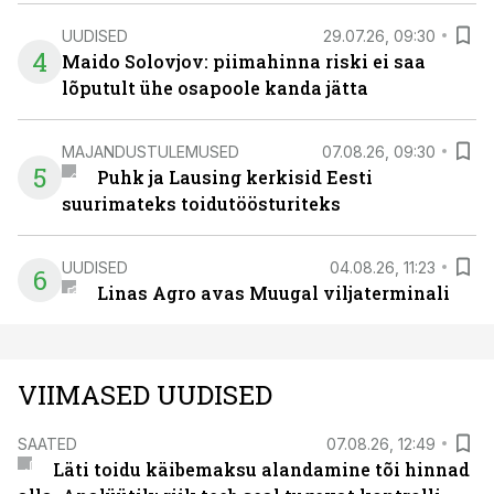
UUDISED
29.07.26, 09:30
4
Maido Solovjov: piimahinna riski ei saa
lõputult ühe osapoole kanda jätta
MAJANDUSTULEMUSED
07.08.26, 09:30
5
Puhk ja Lausing kerkisid Eesti
suurimateks toidutöösturiteks
UUDISED
04.08.26, 11:23
6
Linas Agro avas Muugal viljaterminali
VIIMASED UUDISED
SAATED
07.08.26, 12:49
Läti toidu käibemaksu alandamine tõi hinnad