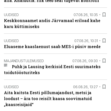
alla. Analüütik: riik teeb seal tugevat kontrolli
UUDISED
07.08.26, 10:35
Keskkonnaamet andis Järvamaal eriload kahe
karu küttimiseks
UUDISED
07.08.26, 10:31
Eluaseme kaaslaenust saab MES-i püsiv meede
MAJANDUSTULEMUSED
07.08.26, 09:30
Puhk ja Lausing kerkisid Eesti suurimateks
toidutöösturiteks
UUDISED
06.08.26, 13:27
Aita kaitsta Eesti põllumajandust, metsi ja
loodust – ära too reisilt kaasa soovimatuid
„kaasreisijaid“