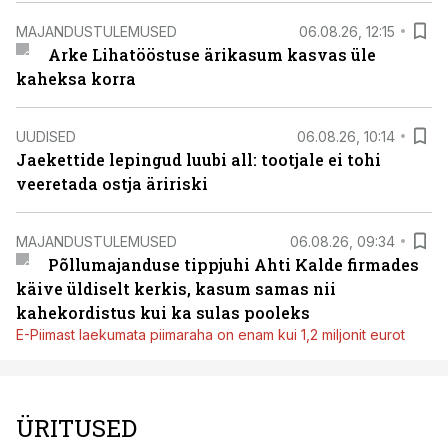
MAJANDUSTULEMUSED
06.08.26, 12:15
Arke Lihatööstuse ärikasum kasvas üle
kaheksa korra
UUDISED
06.08.26, 10:14
Jaekettide lepingud luubi all: tootjale ei tohi
veeretada ostja äririski
MAJANDUSTULEMUSED
06.08.26, 09:34
Põllumajanduse tippjuhi Ahti Kalde firmades
käive üldiselt kerkis, kasum samas nii
kahekordistus kui ka sulas pooleks
E-Piimast laekumata piimaraha on enam kui 1,2 miljonit eurot
ÜRITUSED