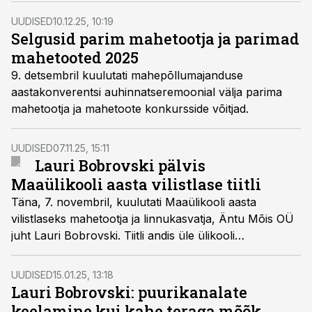
UUDISED
10.12.25, 10:19
Selgusid parim mahetootja ja parimad
mahetooted 2025
9. detsembril kuulutati mahepõllumajanduse
aastakonverentsi auhinnatseremoonial välja parima
mahetootja ja mahetoote konkursside võitjad.
UUDISED
07.11.25, 15:11
Lauri Bobrovski pälvis
Maaülikooli aasta vilistlase tiitli
Täna, 7. novembril, kuulutati Maaülikooli aasta
vilistlaseks mahetootja ja linnukasvatja, Äntu Mõis OÜ
juht Lauri Bobrovski. Tiitli andis üle ülikooli
vilistlaskogu juhatuse esimees Argo Normak, kes tõi
esile Bobrovski panuse Eesti maamajandusse.
UUDISED
15.01.25, 13:18
Lauri Bobrovski: puurikanalate
keelamine kui kahe teraga mõõk