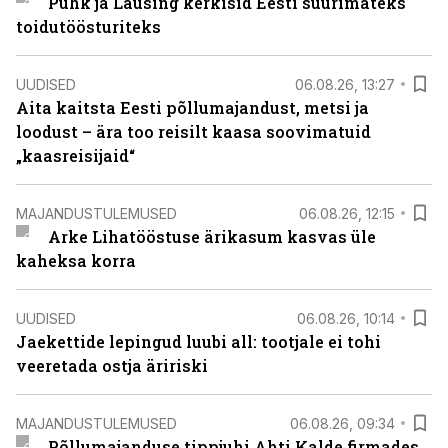
Puhk ja Lausing kerkisid Eesti suurimateks
toidutöösturiteks
UUDISED
06.08.26, 13:27
Aita kaitsta Eesti põllumajandust, metsi ja
loodust – ära too reisilt kaasa soovimatuid
„kaasreisijaid“
MAJANDUSTULEMUSED
06.08.26, 12:15
Arke Lihatööstuse ärikasum kasvas üle
kaheksa korra
UUDISED
06.08.26, 10:14
Jaekettide lepingud luubi all: tootjale ei tohi
veeretada ostja äririski
MAJANDUSTULEMUSED
06.08.26, 09:34
Põllumajanduse tippjuhi Ahti Kalde firmades