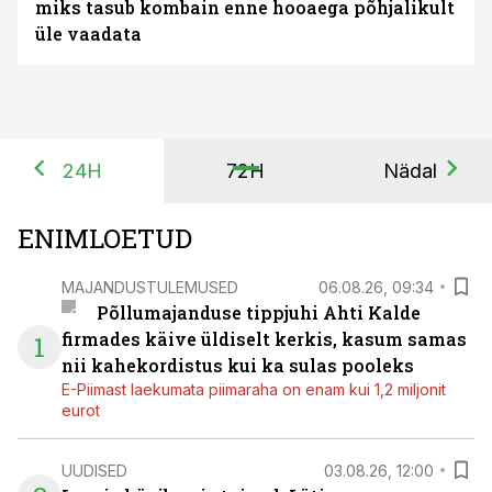
miks tasub kombain enne hooaega põhjalikult
üle vaadata
24H
72H
Nädal
ENIMLOETUD
MAJANDUSTULEMUSED
06.08.26, 09:34
Põllumajanduse tippjuhi Ahti Kalde
firmades käive üldiselt kerkis, kasum samas
1
nii kahekordistus kui ka sulas pooleks
E-Piimast laekumata piimaraha on enam kui 1,2 miljonit
eurot
UUDISED
03.08.26, 12:00