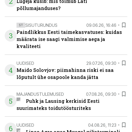
2
Lugeja küsib: mis toimub Läti
põllumajanduses?
SISUTURUNDUS
09.06.26, 16:46
ST
Paindlikkus Eesti taimekasvatuses: kuidas
3
määrata ise saagi valmimise aega ja
kvaliteeti
UUDISED
29.07.26, 09:30
4
Maido Solovjov: piimahinna riski ei saa
lõputult ühe osapoole kanda jätta
MAJANDUSTULEMUSED
07.08.26, 09:30
5
Puhk ja Lausing kerkisid Eesti
suurimateks toidutöösturiteks
UUDISED
04.08.26, 11:23
6
Linas Agro avas Muugal viljaterminali