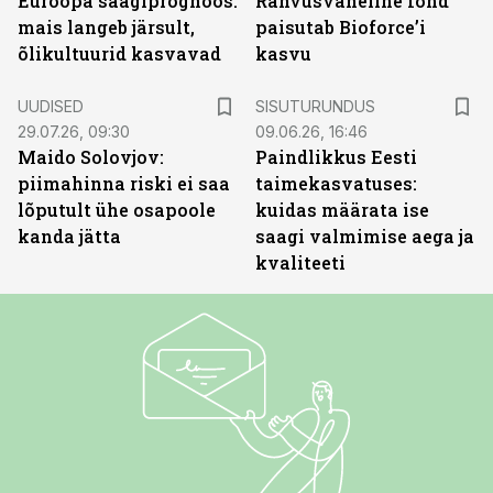
Euroopa saagiprognoos:
Rahvusvaheline fond
mais langeb järsult,
paisutab Bioforce’i
õlikultuurid kasvavad
kasvu
ST
UUDISED
SISUTURUNDUS
29.07.26, 09:30
09.06.26, 16:46
Maido Solovjov:
Paindlikkus Eesti
piimahinna riski ei saa
taimekasvatuses:
lõputult ühe osapoole
kuidas määrata ise
kanda jätta
saagi valmimise aega ja
kvaliteeti