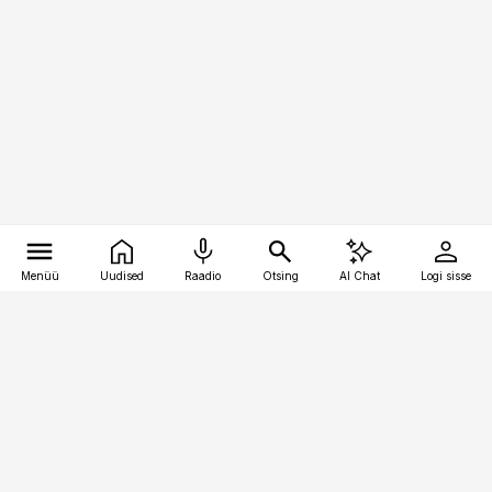
Menüü
Uudised
Raadio
Otsing
AI Chat
Logi sisse
Vana-Lõuna 39/1, 19094 Tallinn
(+372) 667 0111
pollumajandus@pollumajandus.ee