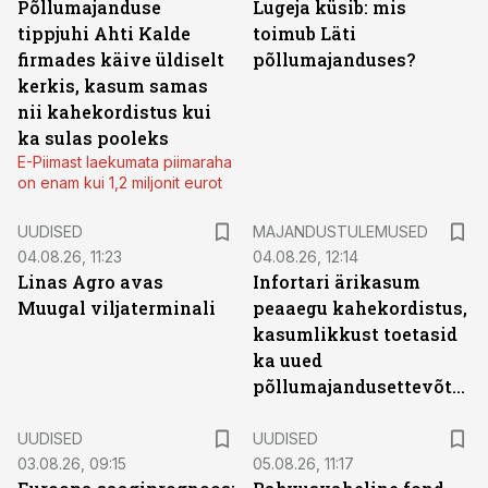
Põllumajanduse
Lugeja küsib: mis
tippjuhi Ahti Kalde
toimub Läti
firmades käive üldiselt
põllumajanduses?
kerkis, kasum samas
nii kahekordistus kui
ka sulas pooleks
E-Piimast laekumata piimaraha
on enam kui 1,2 miljonit eurot
UUDISED
MAJANDUSTULEMUSED
04.08.26, 11:23
04.08.26, 12:14
Linas Agro avas
Infortari ärikasum
Muugal viljaterminali
peaaegu kahekordistus,
kasumlikkust toetasid
ka uued
põllumajandusettevõtted
UUDISED
UUDISED
03.08.26, 09:15
05.08.26, 11:17