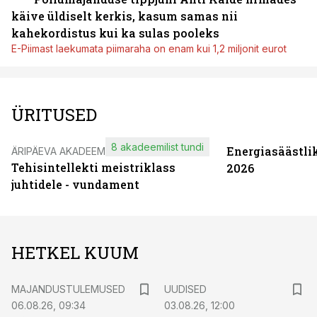
käive üldiselt kerkis, kasum samas nii
kahekordistus kui ka sulas pooleks
E-Piimast laekumata piimaraha on enam kui 1,2 miljonit eurot
ÜRITUSED
8 akadeemilist tundi
Energiasäästli
ÄRIPÄEVA AKADEEMIA
Tehisintellekti meistriklass
2026
juhtidele - vundament
HETKEL KUUM
MAJANDUSTULEMUSED
UUDISED
06.08.26, 09:34
03.08.26, 12:00