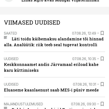
VIIMASED UUDISED
SAATED
07.08.26, 12:49
Läti toidu käibemaksu alandamine tõi hinnad
alla. Analüütik: riik teeb seal tugevat kontrolli
UUDISED
07.08.26, 10:35
Keskkonnaamet andis Järvamaal eriload kahe
karu küttimiseks
UUDISED
07.08.26, 10:31
Eluaseme kaaslaenust saab MES-i püsiv meede
MAJANDUSTULEMUSED
07.08.26, 09:30