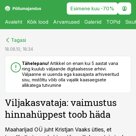
Esimene kuu -70%
Avaleht
Kõik lood
Arvamused
Galeriid
TOPid
Sisu
cebook
cebook
Tagasi
Twitter)
Twitter)
18.08.10, 18:34
kedIn
kedIn
Tähelepanu!
Artikkel on enam kui 5 aastat vana
ning kuulub väljaande digitaalsesse arhiivi.
ail
ail
Väljaanne ei uuenda ega kaasajasta arhiveeritud
sisu, mistõttu võib olla vajalik kaasaegsete
k
k
allikatega tutvumine
Viljakasvataja: vaimustus
hinnahüppest toob häda
Maaharijad OÜ juht Kristjan Vaaks ütles, et