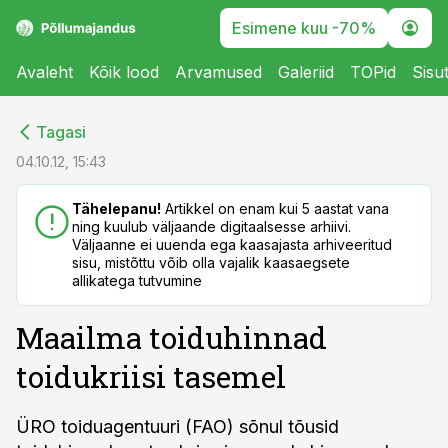
Esimene kuu -70%
Avaleht
Kõik lood
Arvamused
Galeriid
TOPid
Sisu
cebook
cebook
Tagasi
Twitter)
Twitter)
04.10.12, 15:43
kedIn
kedIn
Tähelepanu!
Artikkel on enam kui 5 aastat vana
ning kuulub väljaande digitaalsesse arhiivi.
ail
ail
Väljaanne ei uuenda ega kaasajasta arhiveeritud
sisu, mistõttu võib olla vajalik kaasaegsete
k
k
allikatega tutvumine
Maailma toiduhinnad
toidukriisi tasemel
ÜRO toiduagentuuri (FAO) sõnul tõusid