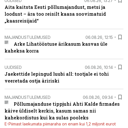
UUDISED
06.08.26, 13:27
Aita kaitsta Eesti põllumajandust, metsi ja
loodust – ära too reisilt kaasa soovimatuid
„kaasreisijaid“
MAJANDUSTULEMUSED
06.08.26, 12:15
Arke Lihatööstuse ärikasum kasvas üle
kaheksa korra
UUDISED
06.08.26, 10:14
Jaekettide lepingud luubi all: tootjale ei tohi
veeretada ostja äririski
MAJANDUSTULEMUSED
06.08.26, 09:34
Põllumajanduse tippjuhi Ahti Kalde firmades
käive üldiselt kerkis, kasum samas nii
kahekordistus kui ka sulas pooleks
E-Piimast laekumata piimaraha on enam kui 1,2 miljonit eurot