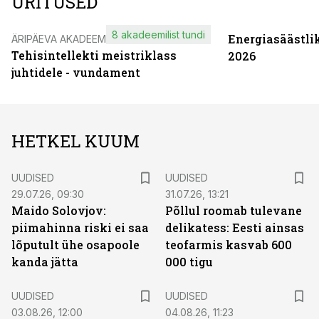
ÜRITUSED
8 akadeemilist tundi
Energiasäästli
ÄRIPÄEVA AKADEEMIA
Tehisintellekti meistriklass
2026
juhtidele - vundament
HETKEL KUUM
UUDISED
UUDISED
29.07.26, 09:30
31.07.26, 13:21
Maido Solovjov:
Põllul roomab tulevane
piimahinna riski ei saa
delikatess: Eesti ainsas
lõputult ühe osapoole
teofarmis kasvab 600
kanda jätta
000 tigu
UUDISED
UUDISED
03.08.26, 12:00
04.08.26, 11:23