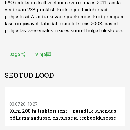
FAO indeks on küll veel mõnevõrra maas 2011. aasta
veebruari 238 punktist, kui kõrged toiduhinnad
põhjustasid Araabia kevade puhkemise, kuid praegune
tase on piisavalt lähedal tasmetele, mis 2008. aastal
põhjustas vaesemates riikides suurel hulgal ülestõuse.
Jaga
Vihja
SEOTUD LOOD
ST
03.07.26, 10:27
Kuni 200 hj traktori rent – paindlik lahendus
põllumajandusse, ehitusse ja teehooldusesse