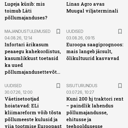
Lugeja küsib: mis
Linas Agro avas
toimub Läti
Muugal viljaterminali
põllumajanduses?
MAJANDUSTULEMUSED
UUDISED
04.08.26, 12:14
03.08.26, 09:15
Infortari ärikasum
Euroopa saagiprognoos:
peaaegu kahekordistus,
mais langeb järsult,
kasumlikkust toetasid
õlikultuurid kasvavad
ka uued
põllumajandusettevõtted
ST
UUDISED
SISUTURUNDUS
30.07.26, 12:00
03.07.26, 10:27
Väetisetootjad
Kuni 200 hj traktori rent
hoiatavad: ELi
– paindlik lahendus
kliimareform võib tõsta
põllumajandusse,
põllumeeste kulusid ja
ehitusse ja
viia tootmise Euroopast
teehooldusesse