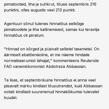
piimatooteid, liha ja suhkrut, tõusis septembris 216
punktini, olles augustis veel 213 punkti.
Agentuuri sõnul tulenes hinnatõus eelkõige
piimatoodete ja liha kallinemisest, samas kui teravilja
hinnatõus oli piiratum.
"Hinnad on kõrged ja püsivalt sellistel tasemetel. On
äärmiselt ebatõenäoline, et me näeme hindade
normaliseerumist lähiajal," kommenteeris Reutersile
FAO vanemökonomist Abdolreza Abbassian.
Ta lisas, et septembrikuine hinnatõus ei anna veel
piisavalt märku kindlast tõusutrendist, kuid Abbassian
ootab kindlasti suurenenud hinnakõikumisi tulevatel
kuudel.