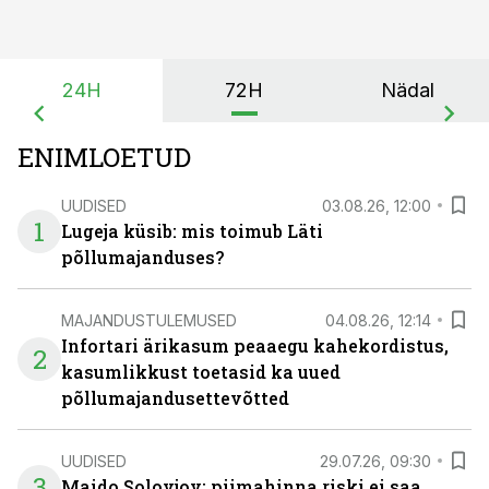
24H
72H
Nädal
ENIMLOETUD
UUDISED
03.08.26, 12:00
1
Lugeja küsib: mis toimub Läti
põllumajanduses?
MAJANDUSTULEMUSED
04.08.26, 12:14
Infortari ärikasum peaaegu kahekordistus,
2
kasumlikkust toetasid ka uued
põllumajandusettevõtted
UUDISED
29.07.26, 09:30
3
Maido Solovjov: piimahinna riski ei saa