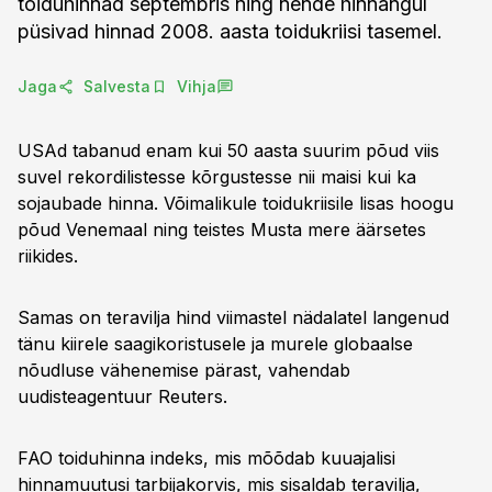
toiduhinnad septembris ning nende hinnangul
püsivad hinnad 2008. aasta toidukriisi tasemel.
Jaga
Salvesta
Vihja
USAd tabanud enam kui 50 aasta suurim põud viis
suvel rekordilistesse kõrgustesse nii maisi kui ka
sojaubade hinna. Võimalikule toidukriisile lisas hoogu
põud Venemaal ning teistes Musta mere äärsetes
riikides.
Samas on teravilja hind viimastel nädalatel langenud
tänu kiirele saagikoristusele ja murele globaalse
nõudluse vähenemise pärast, vahendab
uudisteagentuur Reuters.
FAO toiduhinna indeks, mis mõõdab kuuajalisi
hinnamuutusi tarbijakorvis, mis sisaldab teravilja,