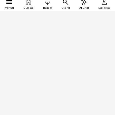
Menüü
Uudised
Raadio
Otsing
AI Chat
Logi sisse
Vana-Lõuna 39/1, 19094 Tallinn
(+372) 667 0111
pollumajandus@pollumajandus.ee
Telli
Reklaam
Firmast
Sisu kasutamisõigused
Ajakirjaniku
eetikakoodeks
Üldtingimused
Privaatsustingimused
Küpsiste poliitika
KKK
Eesti Meediaettevõtete
Eelistuste haldamine
Liit