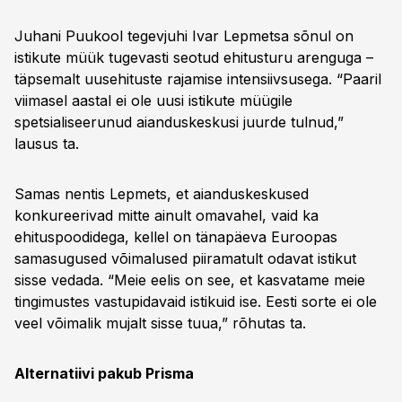
Juhani Puukool tegevjuhi Ivar Lepmetsa sõnul on
istikute müük tugevasti seotud ehitusturu arenguga –
täpsemalt uusehituste rajamise intensiivsusega. “Paaril
viimasel aastal ei ole uusi istikute müügile
spetsialiseerunud aianduskeskusi juurde tulnud,”
lausus ta.
Samas nentis Lepmets, et aianduskeskused
konkureerivad mitte ainult omavahel, vaid ka
ehituspoodidega, kellel on tänapäeva Euroopas
samasugused võimalused piiramatult odavat istikut
sisse vedada. “Meie eelis on see, et kasvatame meie
tingimustes vastupidavaid istikuid ise. Eesti sorte ei ole
veel võimalik mujalt sisse tuua,” rõhutas ta.
Alternatiivi pakub Prisma