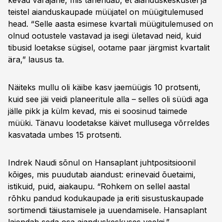
kevad varajane, mis tähendab, et aianduskeskustel ja
teistel aianduskaupade müüjatel on müügitulemused
head. “Selle aasta esimese kvartali müügitulemused on
olnud ootustele vastavad ja isegi ületavad neid, kuid
tibusid loetakse sügisel, ootame paar järgmist kvartalit
ära,” lausus ta.
Näiteks mullu oli käibe kasv jaemüügis 10 protsenti,
kuid see jäi veidi planeeritule alla – selles oli süüdi aga
jälle pikk ja külm kevad, mis ei soosinud taimede
müüki. Tänavu loodetakse käivet mullusega võrreldes
kasvatada umbes 15 protsenti.
Indrek Naudi sõnul on Hansaplant juhtpositsioonil
kõiges, mis puudutab aiandust: erinevaid õuetaimi,
istikuid, puid, aiakaupu. “Rohkem on sellel aastal
rõhku pandud kodukaupade ja eriti sisustuskaupade
sortimendi täiustamisele ja uuendamisele. Hansaplant