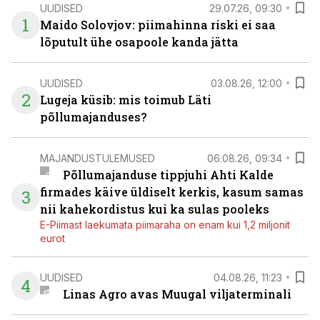
UUDISED
29.07.26, 09:30
1
Maido Solovjov: piimahinna riski ei saa
lõputult ühe osapoole kanda jätta
UUDISED
03.08.26, 12:00
2
Lugeja küsib: mis toimub Läti
põllumajanduses?
MAJANDUSTULEMUSED
06.08.26, 09:34
Põllumajanduse tippjuhi Ahti Kalde
firmades käive üldiselt kerkis, kasum samas
3
nii kahekordistus kui ka sulas pooleks
E-Piimast laekumata piimaraha on enam kui 1,2 miljonit
eurot
UUDISED
04.08.26, 11:23
4
Linas Agro avas Muugal viljaterminali