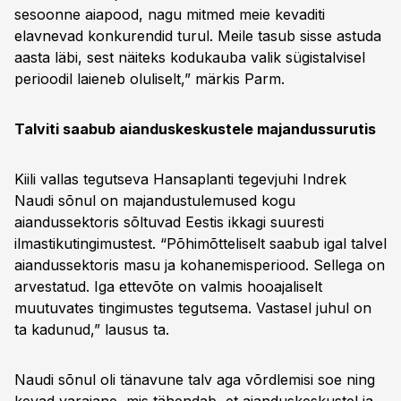
sesoonne aiapood, nagu mitmed meie kevaditi
elavnevad konkurendid turul. Meile tasub sisse astuda
aasta läbi, sest näiteks kodukauba valik sügistalvisel
perioodil laieneb oluliselt,” märkis Parm.
Talviti saabub aianduskeskustele majandussurutis
Kiili vallas tegutseva Hansaplanti tegevjuhi Indrek
Naudi sõnul on majandustulemused kogu
aiandussektoris sõltuvad Eestis ikkagi suuresti
ilmastikutingimustest. “Põhimõtteliselt saabub igal talvel
aiandussektoris masu ja kohanemisperiood. Sellega on
arvestatud. Iga ettevõte on valmis hooajaliselt
muutuvates tingimustes tegutsema. Vastasel juhul on
ta kadunud,” lausus ta.
Naudi sõnul oli tänavune talv aga võrdlemisi soe ning