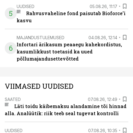
UUDISED
05.08.26, 11:17
5
Rahvusvaheline fond paisutab Bioforce’i
kasvu
MAJANDUSTULEMUSED
04.08.26, 12:14
Infortari ärikasum peaaegu kahekordistus,
6
kasumlikkust toetasid ka uued
põllumajandusettevõtted
VIIMASED UUDISED
SAATED
07.08.26, 12:49
Läti toidu käibemaksu alandamine tõi hinnad
alla. Analüütik: riik teeb seal tugevat kontrolli
UUDISED
07.08.26, 10:35