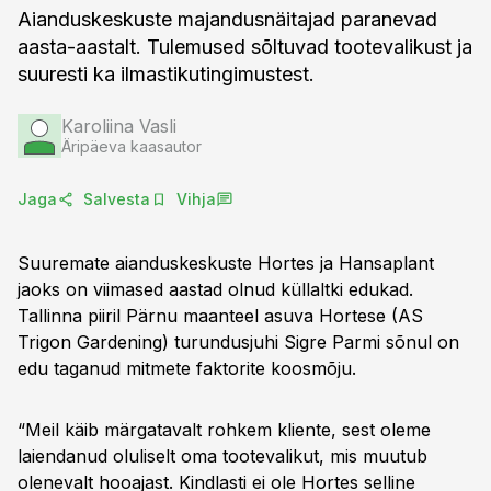
Aianduskeskuste majandusnäitajad paranevad
aasta-aastalt. Tulemused sõltuvad tootevalikust ja
suuresti ka ilmastikutingimustest.
Karoliina Vasli
Äripäeva kaasautor
Jaga
Salvesta
Vihja
Suuremate aianduskeskuste Hortes ja Hansaplant
jaoks on viimased aastad olnud küllaltki edukad.
Tallinna piiril Pärnu maanteel asuva Hortese (AS
Trigon Gardening) turundusjuhi Sig­re Parmi sõnul on
edu taganud mitmete faktorite koosmõju.
“Meil käib märgatavalt rohkem kliente, sest oleme
laiendanud oluliselt oma tootevalikut, mis muutub
olenevalt hooajast. Kindlasti ei ole Hortes selline