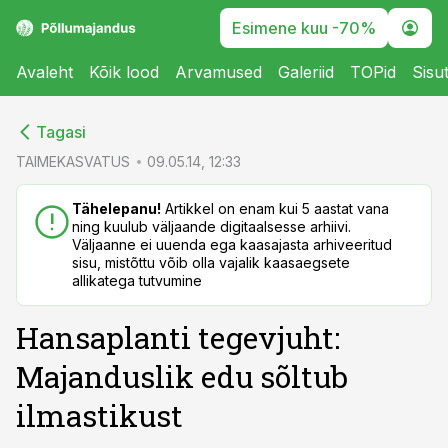
Esimene kuu -70%
Avaleht
Kõik lood
Arvamused
Galeriid
TOPid
Sisu
cebook
cebook
Tagasi
Twitter)
Twitter)
TAIMEKASVATUS
09.05.14, 12:33
kedIn
kedIn
Tähelepanu!
Artikkel on enam kui 5 aastat vana
ning kuulub väljaande digitaalsesse arhiivi.
ail
ail
Väljaanne ei uuenda ega kaasajasta arhiveeritud
sisu, mistõttu võib olla vajalik kaasaegsete
k
k
allikatega tutvumine
Hansaplanti tegevjuht:
Majanduslik edu sõltub
ilmastikust