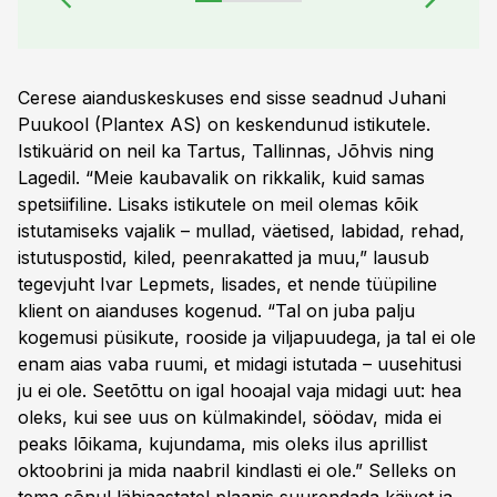
Cerese aianduskeskuses end sisse seadnud Juhani
Puukool (Plantex AS) on keskendunud istikutele.
Istikuärid on neil ka Tartus, Tallinnas, Jõhvis ning
Lagedil. “Meie kaubavalik on rikkalik, kuid samas
spetsiifiline. Lisaks istikutele on meil olemas kõik
istutamiseks vajalik – mullad, väetised, labidad, rehad,
istutuspostid, kiled, peenrakatted ja muu,” lausub
tegevjuht Ivar Lepmets, lisades, et nende tüüpiline
klient on aianduses kogenud. “Tal on juba palju
kogemusi püsikute, rooside ja viljapuudega, ja tal ei ole
enam aias vaba ruumi, et midagi istutada – uusehitusi
ju ei ole. Seetõttu on igal hooajal vaja midagi uut: hea
oleks, kui see uus on külmakindel, söödav, mida ei
peaks lõikama, kujundama, mis oleks ilus aprillist
oktoobrini ja mida naabril kindlasti ei ole.” Selleks on