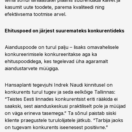
tema sõnul lähiaastatel plaanis suurendada käivet ja
kasumit uute toodete, parema kvaliteedi ning
efektiivsema tootmise arvel.
Ehituspoed on järjest suuremateks konkurentideks
Aianduspoode on turul palju – lisaks omavahelisele
konkureerimisele konkureeritakse aga ka
ehituspoodidega, kes tegelevad üha agaramalt
aiandustarvete müügiga.
Hansaplanti tegevjuhi Indrek Naudi kinnitusel on
konkurents turul tugev ja seda eelkõige Tallinnas:
“Teistes Eesti linnades konkurentsist eriti rääkida ei
saakski, sest aianduskeskusi praktiliselt pole ja müüjad
on väga erineva tasemega.” Ta sõnul paistab siiski
kliente praegustele turulolijatele jätkub. “Tarbija jaoks
on tugevam konkurents iseenesest positiivne.”