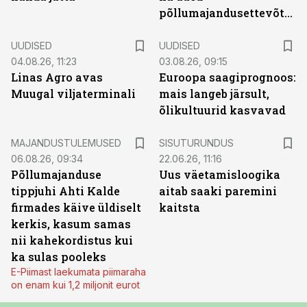
põllumajandusettevõtted
UUDISED
UUDISED
04.08.26, 11:23
03.08.26, 09:15
Linas Agro avas
Euroopa saagiprognoos:
Muugal viljaterminali
mais langeb järsult,
õlikultuurid kasvavad
ST
MAJANDUSTULEMUSED
SISUTURUNDUS
06.08.26, 09:34
22.06.26, 11:16
Põllumajanduse
Uus väetamisloogika
tippjuhi Ahti Kalde
aitab saaki paremini
firmades käive üldiselt
kaitsta
kerkis, kasum samas
nii kahekordistus kui
ka sulas pooleks
E-Piimast laekumata piimaraha
on enam kui 1,2 miljonit eurot