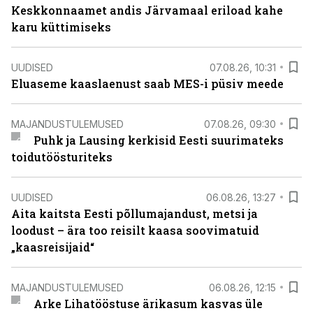
Keskkonnaamet andis Järvamaal eriload kahe
karu küttimiseks
UUDISED
07.08.26, 10:31
Eluaseme kaaslaenust saab MES-i püsiv meede
MAJANDUSTULEMUSED
07.08.26, 09:30
Puhk ja Lausing kerkisid Eesti suurimateks
toidutöösturiteks
UUDISED
06.08.26, 13:27
Aita kaitsta Eesti põllumajandust, metsi ja
loodust – ära too reisilt kaasa soovimatuid
„kaasreisijaid“
MAJANDUSTULEMUSED
06.08.26, 12:15
Arke Lihatööstuse ärikasum kasvas üle