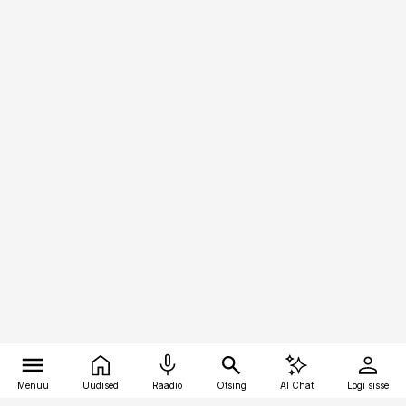
Menüü
Uudised
Raadio
Otsing
AI Chat
Logi sisse