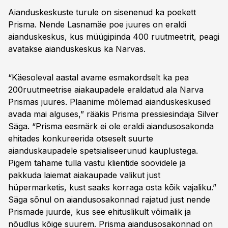
Aianduskeskuste turule on sisenenud ka poekett
Prisma. Nende Lasnamäe poe juures on eraldi
aianduskeskus, kus müügipinda 400 ruutmeetrit, peagi
avatakse aianduskeskus ka Narvas.
“Käesoleval aastal avame esmakordselt ka pea
200ruutmeetrise aiakaupadele eraldatud ala Narva
Prismas juures. Plaanime mõlemad aianduskeskused
avada mai alguses,” rääkis Prisma pressiesindaja Silver
Säga. “Prisma eesmärk ei ole eraldi aiandusosakonda
ehitades konkureerida otseselt suurte
aianduskaupadele spetsialiseerunud kauplustega.
Pigem tahame tulla vastu klientide soovidele ja
pakkuda laiemat aiakaupade valikut just
hüpermarketis, kust saaks korraga osta kõik vajaliku.”
Säga sõnul on aiandusosakonnad rajatud just nende
Prismade juurde, kus see ehituslikult võimalik ja
nõudlus kõige suurem. Prisma aiandusosakonnad on