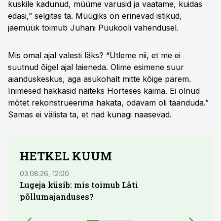
kuskile kadunud, müüme varusid ja vaatame, kuidas
edasi,” selgitas ta. Müügiks on erinevad istikud,
jaemüük toimub Juhani Puukooli vahendusel.
Mis omal ajal valesti läks? “Ütleme nii, et me ei
suutnud õigel ajal laieneda. Olime esimene suur
aianduskeskus, aga asukohalt mitte kõige parem.
Inimesed hakkasid näiteks Horteses käima. Ei olnud
mõtet rekonstrueerima hakata, odavam oli taanduda.”
Samas ei välista ta, et nad kunagi naasevad.
HETKEL KUUM
03.08.26, 12:00
29.07
Lugeja küsib: mis toimub Läti
Maid
põllumajanduses?
lõpu