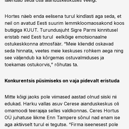
laiendab seda osa aianduskeskuses veelgi.”
Hortes näeb enda eelisena turul kindlasti aga seda, et
neil on avatud Eesti suurim lemmikloomaosakond koos
butiigiga KUUT. Turundusjuht Sigre Parmi kinnitusel
eristab neid Eesti turul eelkõige emotsionaalne
ostukeskkonna atmosfäär. “Meie kliendid oskavad
seda hinnata, veetes meie keskuses rohkem aega ning
see väljendub ka kõrgemas ostuvalmiduses ja
toekamas ostukorvis,” rõhutas ta.
Konkurentsis püsimiseks on vaja pidevalt eristuda
Mitte kõigi jaoks pole viimased aastad olnud siiski nii
edukad. Harku vallas asuv Cerese aianduskeskus oli
omamoodi teerajaja selles valdkonnas. Ceres Hortus
OÜ juhatuse liikme Enn Tampere sõnul nad enam ise
aga aktiivselt turul ei tegutse. “Firma iseenesest pole