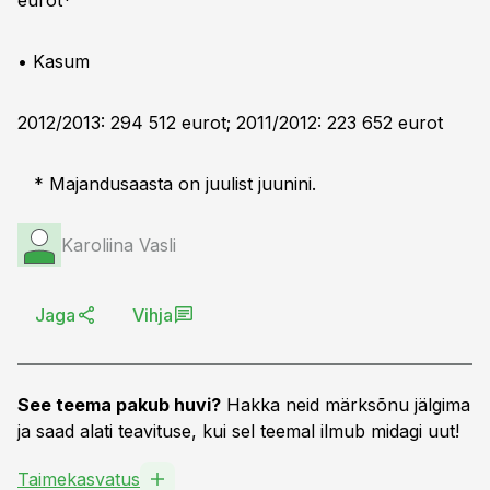
eurot*
• Kasum
2012/2013: 294 512 eurot; 2011/2012: 223 652 eurot
* Majandusaasta on juulist juunini.
Karoliina Vasli
Jaga
Vihja
See teema pakub huvi?
Hakka neid märksõnu jälgima
ja saad alati teavituse, kui sel teemal ilmub midagi uut!
Taimekasvatus