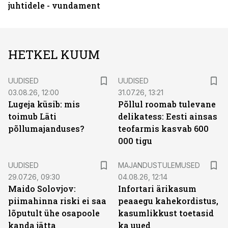
juhtidele - vundament
HETKEL KUUM
UUDISED
UUDISED
03.08.26, 12:00
31.07.26, 13:21
Lugeja küsib: mis
Põllul roomab tulevane
toimub Läti
delikatess: Eesti ainsas
põllumajanduses?
teofarmis kasvab 600
000 tigu
UUDISED
MAJANDUSTULEMUSED
29.07.26, 09:30
04.08.26, 12:14
Maido Solovjov:
Infortari ärikasum
piimahinna riski ei saa
peaaegu kahekordistus,
lõputult ühe osapoole
kasumlikkust toetasid
kanda jätta
ka uued