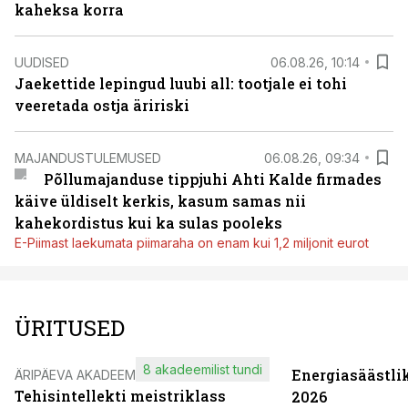
kaheksa korra
UUDISED
06.08.26, 10:14
Jaekettide lepingud luubi all: tootjale ei tohi
veeretada ostja äririski
MAJANDUSTULEMUSED
06.08.26, 09:34
Põllumajanduse tippjuhi Ahti Kalde firmades
käive üldiselt kerkis, kasum samas nii
kahekordistus kui ka sulas pooleks
E-Piimast laekumata piimaraha on enam kui 1,2 miljonit eurot
ÜRITUSED
8 akadeemilist tundi
Energiasäästli
ÄRIPÄEVA AKADEEMIA
Tehisintellekti meistriklass
2026